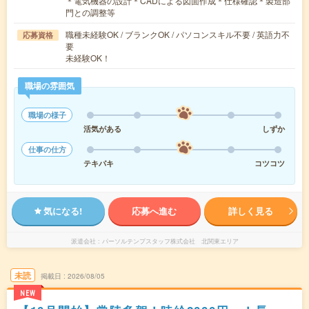
＊電気機器の設計＊CADによる図面作成＊仕様確認＊製造部
門との調整等
職種未経験OK / ブランクOK / パソコンスキル不要 / 英語力不
応募資格
要
未経験OK！
職場の雰囲気
職場の様子
活気がある
しずか
仕事の仕方
テキパキ
コツコツ
気になる!
応募へ進む
詳しく見る
派遣会社
パーソルテンプスタッフ株式会社 北関東エリア
未読
掲載日
2026/08/05
NEW