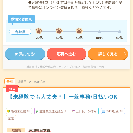
◆経験者歓迎！〇まずは事前登録だけでもOK！履歴書不要
で気軽にオンライン登録★氏名・職種などを入力す…
職場の雰囲気
年齢層
20代
30代
40代
50代
60代
気になる!
応募へ進む
詳しく見る
派遣会社
株式会社綜合キャリアオプション 製造事業部（全国）
未読
掲載日
2026/08/06
NEW
【未経験でも大丈夫＊】一般事務/日払いOK
職種未経験OK
交通費別途支給あり
土日祝日が休み
WEB登録OK
派遣
茨城県日立市
勤務地