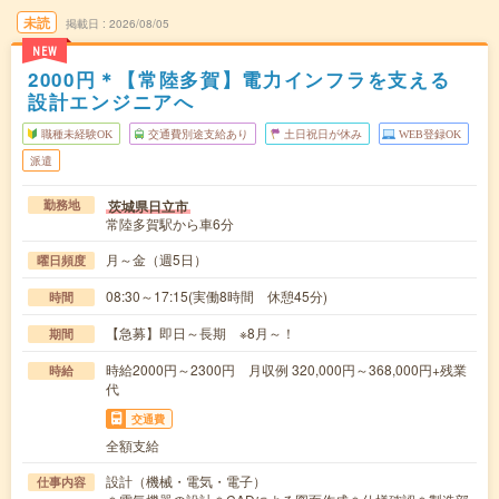
未読
掲載日
2026/08/05
NEW
2000円＊【常陸多賀】電力インフラを支える
設計エンジニアへ
職種未経験OK
交通費別途支給あり
土日祝日が休み
WEB登録OK
派遣
茨城県日立市
勤務地
常陸多賀駅から車6分
月～金（週5日）
曜日頻度
08:30～17:15(実働8時間 休憩45分)
時間
【急募】即日～長期 ※8月～！
期間
時給2000円～2300円 月収例 320,000円～368,000円+残業
時給
代
交通費
全額支給
設計（機械・電気・電子）
仕事内容