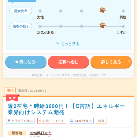
男女比率
女性
男性
職場の様子
活気がある
しずか
もっと見る
気になる!
応募へ進む
詳しく見る
派遣会社
パーソルテンプスタッフ株式会社 北関東エリア
未読
掲載日
2026/08/06
NEW
週2在宅＊時給3600円！【C言語】エネルギー
業界向けシステム開発
土日祝日が休み
在宅・リモート
WEB登録OK
派遣
茨城県日立市
勤務地