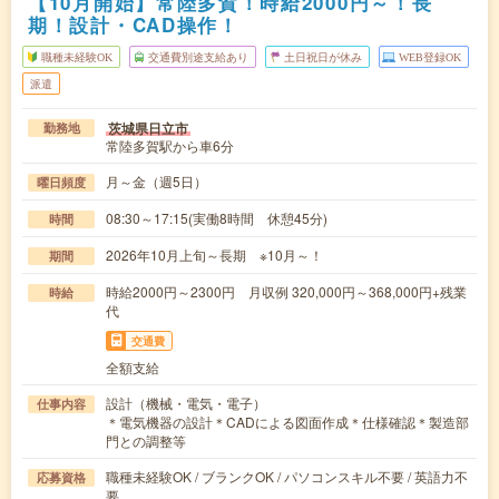
【10月開始】常陸多賀！時給2000円～！長
期！設計・CAD操作！
職種未経験OK
交通費別途支給あり
土日祝日が休み
WEB登録OK
派遣
茨城県日立市
勤務地
常陸多賀駅から車6分
月～金（週5日）
曜日頻度
08:30～17:15(実働8時間 休憩45分)
時間
2026年10月上旬～長期 ※10月～！
期間
時給2000円～2300円 月収例 320,000円～368,000円+残業
時給
代
交通費
全額支給
設計（機械・電気・電子）
仕事内容
＊電気機器の設計＊CADによる図面作成＊仕様確認＊製造部
門との調整等
職種未経験OK / ブランクOK / パソコンスキル不要 / 英語力不
応募資格
要