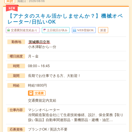
未読
掲載日
2026/08/06
NEW
【アナタのスキル活かしませんか？】機械オペ
レーター/日払いOK
交通費別途支給あり
土日祝日が休み
WEB登録OK
派遣
茨城県日立市
勤務地
小木津駅から---分
月～金
曜日頻度
08:00～16:45
時間
長期でお仕事できる方、大歓迎！
期間
時給1800円
時給
交通費
交通費規定内支給
マシンオペレーター
仕事内容
冷間鍛造製造会社にて生産技術修繕、設計、保全業務【取り
扱い製品】自動車関連部品・重機部品・建機・油圧…
ブランクOK / 英語力不要
応募資格