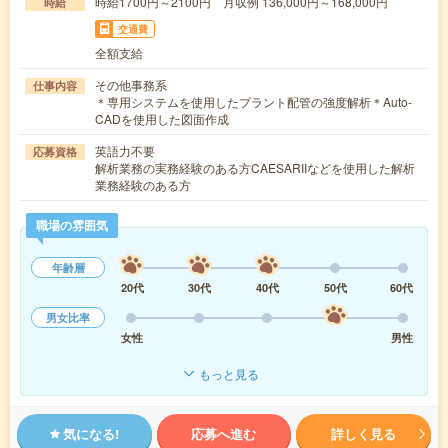
時給1700円～2100円 月収例 136,000円～168,000円
時給
交通費
全額支給
その他事務系
仕事内容
＊専用システムを使用したプラント配管の強度解析＊Auto-
CADを使用した図面作成
英語力不要
応募資格
解析業務の実務経験のある方CAESARIIなどを使用した解析
業務経験のある方
職場の雰囲気
年齢層
20代
30代
40代
50代
60代
男女比率
女性
男性
もっと見る
気になる!
応募へ進む
詳しく見る