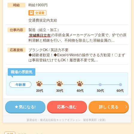
時給1900円
時給
交通費
交通費規定内支給
製造（組立・加工）
仕事内容
の非鉄金属メーカーグループ企業で、炉での原
茨城県日立市
料溶解と精錬を行い、不純物を除去した溶融金属の…
ブランクOK / 英語力不要
応募資格
◆経験者歓迎！◆ExcelやWordの操作できる方歓迎！〇まず
は事前登録だけでもOK！履歴書不要で気…
職場の雰囲気
年齢層
20代
30代
40代
50代
60代
気になる!
応募へ進む
詳しく見る
派遣会社
株式会社綜合キャリアオプション 製造事業部（全国）