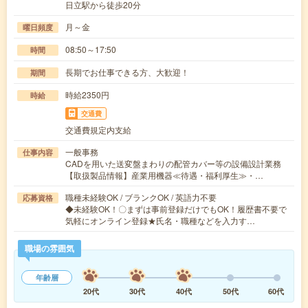
日立駅から徒歩20分
月～金
曜日頻度
08:50～17:50
時間
長期でお仕事できる方、大歓迎！
期間
時給2350円
時給
交通費
交通費規定内支給
一般事務
仕事内容
CADを用いた送変盤まわりの配管カバー等の設備設計業務
【取扱製品情報】産業用機器≪待遇・福利厚生≫・…
職種未経験OK / ブランクOK / 英語力不要
応募資格
◆未経験OK！〇まずは事前登録だけでもOK！履歴書不要で
気軽にオンライン登録★氏名・職種などを入力す…
職場の雰囲気
年齢層
20代
30代
40代
50代
60代