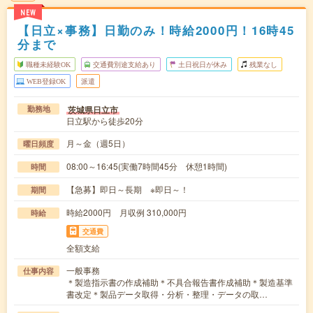
NEW
【日立×事務】日勤のみ！時給2000円！16時45
分まで
職種未経験OK
交通費別途支給あり
土日祝日が休み
残業なし
WEB登録OK
派遣
茨城県日立市
勤務地
日立駅から徒歩20分
月～金（週5日）
曜日頻度
08:00～16:45(実働7時間45分 休憩1時間)
時間
【急募】即日～長期 ※即日～！
期間
時給2000円 月収例 310,000円
時給
交通費
全額支給
一般事務
仕事内容
＊製造指示書の作成補助＊不具合報告書作成補助＊製造基準
書改定＊製品データ取得・分析・整理・データの取…