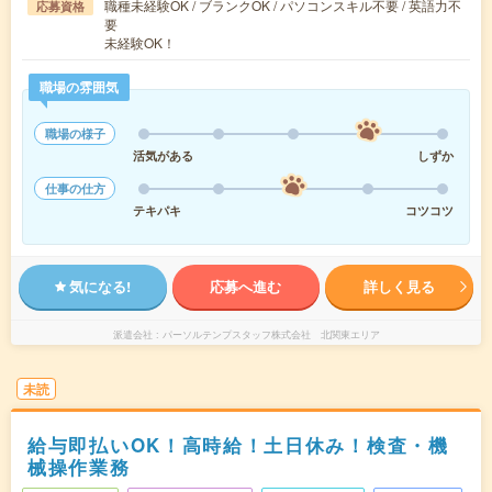
職種未経験OK / ブランクOK / パソコンスキル不要 / 英語力不
応募資格
要
未経験OK！
職場の雰囲気
職場の様子
活気がある
しずか
仕事の仕方
テキパキ
コツコツ
気になる!
応募へ進む
詳しく見る
派遣会社
パーソルテンプスタッフ株式会社 北関東エリア
未読
給与即払いOK！高時給！土日休み！検査・機
械操作業務