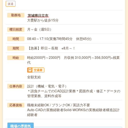
派遣
茨城県日立市
勤務地
大甕駅から徒歩15分
月～金（週5日）
曜日頻度
08:40～17:10(実働7時間45分 休憩45分)
時間
【急募】即日～長期 ※8月～！
期間
時給2000円～2300円 月収例 310,000円～356,500円+残業
時給
代
交通費
全額支給
設計（機械・電気・電子）
仕事内容
＊請負チームでのCAD設計業務＊図面作成・修正＊データの
管理業務、資料作成等
職種未経験OK / ブランクOK / 英語力不要
応募資格
Auto-CADの実務経験者Solid-WORKSの実務経験者構造設計
経験者
職場の雰囲気