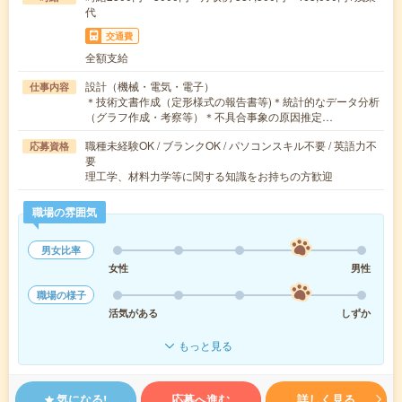
代
交通費
全額支給
設計（機械・電気・電子）
仕事内容
＊技術文書作成（定形様式の報告書等)＊統計的なデータ分析
（グラフ作成・考察等）＊不具合事象の原因推定…
職種未経験OK / ブランクOK / パソコンスキル不要 / 英語力不
応募資格
要
理工学、材料力学等に関する知識をお持ちの方歓迎
職場の雰囲気
男女比率
女性
男性
職場の様子
活気がある
しずか
もっと見る
気になる!
応募へ進む
詳しく見る