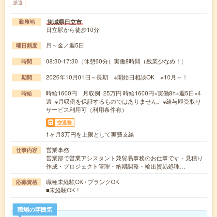
派遣
茨城県日立市
勤務地
日立駅から徒歩10分
月～金／週5日
曜日頻度
08:30-17:30（休憩60分）実働8時間（残業少なめ！）
時間
2026年10月01日～長期 ※開始日相談OK ※10月～！
期間
時給1600円 月収例 25万円 時給1600円×実働8h×週5日×4
時給
週 ※月収例を保証するものではありません。※給与即受取り
サービス利用可（利用条件有）
交通費
1ヶ月3万円を上限として実費支給
営業事務
仕事内容
営業部で営業アシスタント兼貿易事務のお仕事です・見積り
作成・プロジェクト管理・納期調整・輸出貿易処理…
職種未経験OK / ブランクOK
応募資格
■未経験OK！
職場の雰囲気