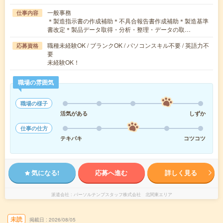
一般事務
仕事内容
＊製造指示書の作成補助＊不具合報告書作成補助＊製造基準
書改定＊製品データ取得・分析・整理・データの取…
職種未経験OK / ブランクOK / パソコンスキル不要 / 英語力不
応募資格
要
未経験OK！
職場の雰囲気
職場の様子
活気がある
しずか
仕事の仕方
テキパキ
コツコツ
気になる!
応募へ進む
詳しく見る
派遣会社
パーソルテンプスタッフ株式会社 北関東エリア
未読
掲載日
2026/08/05