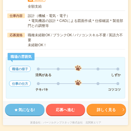
全額支給
設計（機械・電気・電子）
仕事内容
＊電気機器の設計＊CADによる図面作成＊仕様確認＊製造部
門との調整等
職種未経験OK / ブランクOK / パソコンスキル不要 / 英語力不
応募資格
要
未経験OK！
職場の雰囲気
職場の様子
活気がある
しずか
仕事の仕方
テキパキ
コツコツ
気になる!
応募へ進む
詳しく見る
派遣会社
パーソルテンプスタッフ株式会社 北関東エリア