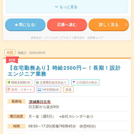
もっと見る
気になる!
応募へ進む
詳しく見る
派遣会社
パーソルテンプスタッフ株式会社 北関東エリア
未読
掲載日
2026/08/05
NEW
【在宅勤務あり】時給2500円～！長期！設計
エンジニア業務
職種未経験OK
交通費別途支給あり
土日祝日が休み
在宅・リモート
WEB登録OK
派遣
茨城県日立市
勤務地
日立駅から徒歩9分
月～金（週5日） ※会社カレンダーあり
曜日頻度
08:50～17:20(実働7時間45分 休憩45分)
時間