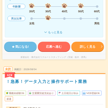
年齢層
20代
30代
40代
50代
60代
男女比率
女性
男性
もっと見る
気になる!
応募へ進む
詳しく見る
派遣会社
株式会社リクルートスタッフィング（茨城・栃木・群馬）
未読
掲載日
2026/08/04
NEW
！急募！データ入力と操作サポート業務
職種未経験OK
交通費別途支給あり
土日祝日が休み
WEB登録OK
派遣