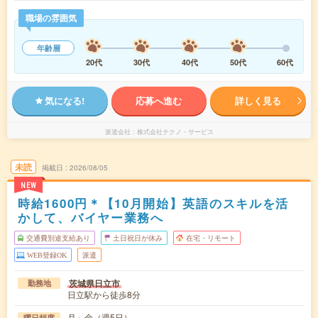
職場の雰囲気
年齢層
20代
30代
40代
50代
60代
気になる!
応募へ進む
詳しく見る
派遣会社
株式会社テクノ・サービス
未読
掲載日
2026/08/05
NEW
時給1600円＊【10月開始】英語のスキルを活
かして、バイヤー業務へ
交通費別途支給あり
土日祝日が休み
在宅・リモート
WEB登録OK
派遣
茨城県日立市
勤務地
日立駅から徒歩8分
月～金（週5日）
曜日頻度