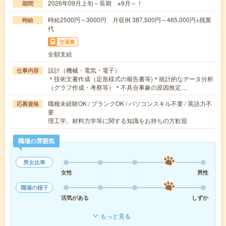
2026年09月上旬～長期 ※9月～！
期間
時給2500円～3000円 月収例 387,500円～465,000円+残業
時給
代
交通費
全額支給
設計（機械・電気・電子）
仕事内容
＊技術文書作成（定形様式の報告書等)＊統計的なデータ分析
（グラフ作成・考察等）＊不具合事象の原因推定…
職種未経験OK / ブランクOK / パソコンスキル不要 / 英語力不
応募資格
要
理工学、材料力学等に関する知識をお持ちの方歓迎
職場の雰囲気
男女比率
女性
男性
職場の様子
活気がある
しずか
もっと見る