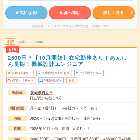
気になる!
応募へ進む
詳しく見る
派遣会社
パーソルテンプスタッフ株式会社 北関東エリア
未読
掲載日
2026/08/05
NEW
2500円＊【10月開始】在宅勤務あり！あんし
ん長期！機械設計エンジニア
職種未経験OK
交通費別途支給あり
土日祝日が休み
在宅・リモート
WEB登録OK
派遣
茨城県日立市
勤務地
日立駅から徒歩9分
月～金（週5日） ※会社カレンダーあり
曜日頻度
08:50～17:20(実働7時間45分 休憩45分)
時間
2026年10月上旬～長期 ※10月～！
期間
時給2500円～3000円 月収例 387,500円～465,000円+残業
時給