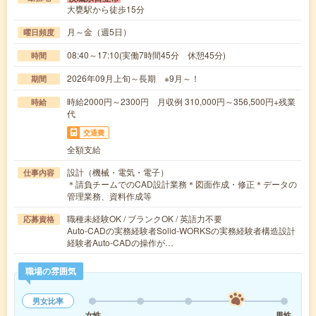
大甕駅から徒歩15分
月～金（週5日）
曜日頻度
08:40～17:10(実働7時間45分 休憩45分)
時間
2026年09月上旬～長期 ※9月～！
期間
時給2000円～2300円 月収例 310,000円～356,500円+残業
時給
代
交通費
全額支給
設計（機械・電気・電子）
仕事内容
＊請負チームでのCAD設計業務＊図面作成・修正＊データの
管理業務、資料作成等
職種未経験OK / ブランクOK / 英語力不要
応募資格
Auto-CADの実務経験者Solid-WORKSの実務経験者構造設計
経験者Auto-CADの操作が…
職場の雰囲気
男女比率
女性
男性