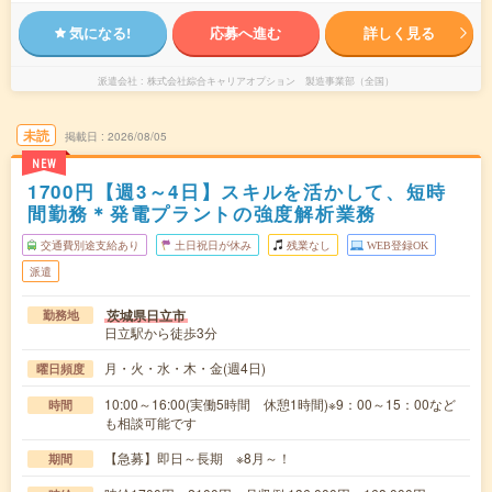
気になる!
応募へ進む
詳しく見る
派遣会社
株式会社綜合キャリアオプション 製造事業部（全国）
未読
掲載日
2026/08/05
NEW
1700円【週3～4日】スキルを活かして、短時
間勤務＊発電プラントの強度解析業務
交通費別途支給あり
土日祝日が休み
残業なし
WEB登録OK
派遣
茨城県日立市
勤務地
日立駅から徒歩3分
月・火・水・木・金(週4日)
曜日頻度
10:00～16:00(実働5時間 休憩1時間)※9：00～15：00など
時間
も相談可能です
【急募】即日～長期 ※8月～！
期間