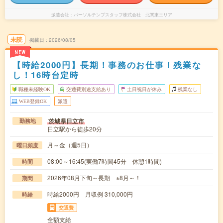
派遣会社
パーソルテンプスタッフ株式会社 北関東エリア
未読
掲載日
2026/08/05
NEW
【時給2000円】長期！事務のお仕事！残業な
し！16時台定時
職種未経験OK
交通費別途支給あり
土日祝日が休み
残業なし
WEB登録OK
派遣
茨城県日立市
勤務地
日立駅から徒歩20分
月～金（週5日）
曜日頻度
08:00～16:45(実働7時間45分 休憩1時間)
時間
2026年08月下旬～長期 ※8月～！
期間
時給2000円 月収例 310,000円
時給
交通費
全額支給