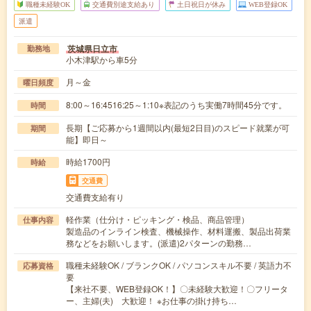
職種未経験OK
交通費別途支給あり
土日祝日が休み
WEB登録OK
派遣
茨城県日立市
勤務地
小木津駅から車5分
月～金
曜日頻度
8:00～16:4516:25～1:10※表記のうち実働7時間45分です。
時間
長期【ご応募から1週間以内(最短2日目)のスピード就業が可
期間
能】即日～
時給1700円
時給
交通費
交通費支給有り
軽作業（仕分け・ピッキング・検品、商品管理）
仕事内容
製造品のインライン検査、機械操作、材料運搬、製品出荷業
務などをお願いします。(派遣)2パターンの勤務…
職種未経験OK / ブランクOK / パソコンスキル不要 / 英語力不
応募資格
要
【来社不要、WEB登録OK！】〇未経験大歓迎！〇フリータ
ー、主婦(夫) 大歓迎！ ※お仕事の掛け持ち…