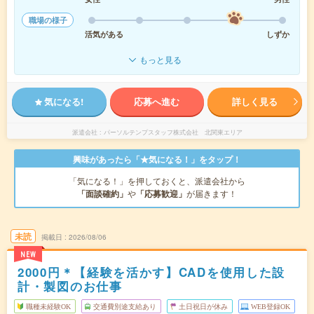
職場の様子
活気がある
しずか
もっと見る
気になる!
応募へ進む
詳しく見る
派遣会社
パーソルテンプスタッフ株式会社 北関東エリア
興味があったら「★気になる！」をタップ！
「気になる！」を押しておくと、派遣会社から
「面談確約」
や
「応募歓迎」
が届きます！
未読
掲載日
2026/08/06
NEW
2000円＊【経験を活かす】CADを使用した設
計・製図のお仕事
職種未経験OK
交通費別途支給あり
土日祝日が休み
WEB登録OK