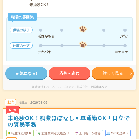
未経験OK！
職場の雰囲気
職場の様子
活気がある
しずか
仕事の仕方
テキパキ
コツコツ
気になる!
応募へ進む
詳しく見る
派遣会社
パーソルテンプスタッフ株式会社 北関東エリア
未読
掲載日
2026/08/05
NEW
未経験OK！残業ほぼなし▼車通勤OK＊日立で
の貿易事務
職種未経験OK
交通費別途支給あり
土日祝日が休み
WEB登録OK