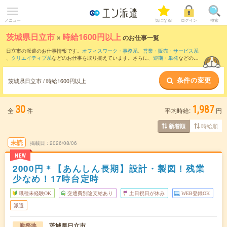
メニュー
気になる!
ログイン
検索
茨城県日立市
×
時給1600円以上
のお仕事一覧
日立市の派遣のお仕事情報です。
オフィスワーク・事務系
、
営業・販売・サービス系
、
クリエイティブ系
などのお仕事を取り揃えています。さらに、
短期
・
単発
などの期
間や、
職種未経験OK
などのこだわり条件で絞り込んでいただけます。
条件の変更
茨城県日立市 / 時給1600円以上
30
1,987
全
件
平均時給:
円
時給順
新着順
未読
掲載日
2026/08/06
NEW
2000円＊【あんしん長期】設計・製図！残業
少なめ！17時台定時
職種未経験OK
交通費別途支給あり
土日祝日が休み
WEB登録OK
派遣
茨城県日立市
勤務地