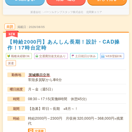
派遣会社
パーソルテンプスタッフ株式会社 北関東エリア
未読
掲載日
2026/08/05
NEW
【時給2000円】あんしん長期！設計・CAD操
作！17時台定時
職種未経験OK
交通費別途支給あり
土日祝日が休み
WEB登録OK
派遣
茨城県日立市
勤務地
常陸多賀駅から車6分
月～金（週5日）
曜日頻度
08:30～17:15(実働8時間 休憩45分)
時間
【急募】即日～長期 ※8月～！
期間
時給2000円～2300円 月収例 320,000円～368,000円+残業
時給
代
交通費