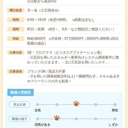
日立駅から徒歩5分
月～金（土日祝休み）
曜日頻度
9:00～18:00（休憩1時間） ※残業ほぼなし
時間
即日～長期 ※8月～、9月～など開始日ご相談ください！
期間
時給3600円 ※月収例：57万6000円（3600円×8時間×20日
時給
勤務の場合）
SE・プログラマ（ビジネスアプリケーション系）
仕事内容
・C言語を用いたエネルギー業界向けシステム開発案件に携
わっていただきます。・主にC言語を用いたシステ…
ブランクOK / 英語力不要
応募資格
・Cを用いた開発経験(2年以上)＊職種問わず、スキルある方
やフリーランスの方も歓迎！
職場の雰囲気
男女比率
女性
男性
職場の様子
活気がある
しずか