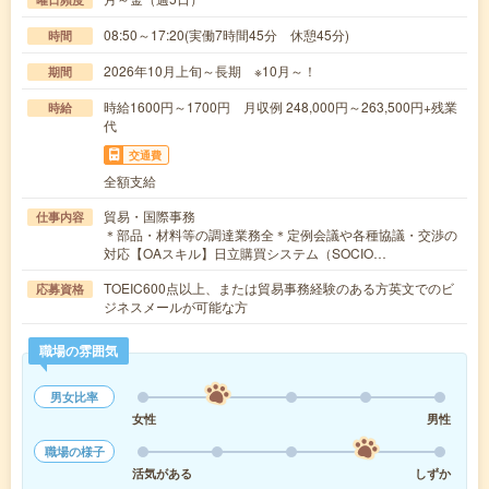
08:50～17:20(実働7時間45分 休憩45分)
時間
2026年10月上旬～長期 ※10月～！
期間
時給1600円～1700円 月収例 248,000円～263,500円+残業
時給
代
交通費
全額支給
貿易・国際事務
仕事内容
＊部品・材料等の調達業務全＊定例会議や各種協議・交渉の
対応【OAスキル】日立購買システム（SOCIO…
TOEIC600点以上、または貿易事務経験のある方英文でのビ
応募資格
ジネスメールが可能な方
職場の雰囲気
男女比率
女性
男性
職場の様子
活気がある
しずか