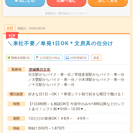
気になる!
応募へ進む
詳しく見る
派遣会社
株式会社ニッソーネット
未読
掲載日
2026/08/08
NEW
＼来社不要／単発1日OK＊文房具の仕分け
職種未経験OK
土日祝日が休み
WEB登録OK
派遣
茨城県日立市
勤務地
日立駅からバイク・車---分／常陸多賀駅からバイク・車---分
／大甕駅からバイク・車---分／小木津駅からバイク・車---分
／十王駅からバイク・車---分
好きな日1日～OK！＊希望シフト制で好きな曜日で働ける！
曜日頻度
【1日3時間～も相談OK!】午前中のみや18時以降などのシフ
時間
トあり！シフト例▼9:00～12:00▼…
1日だけの単発OK！＃8月～ ＃9月～
期間
時給1,500円～1,875円
時給