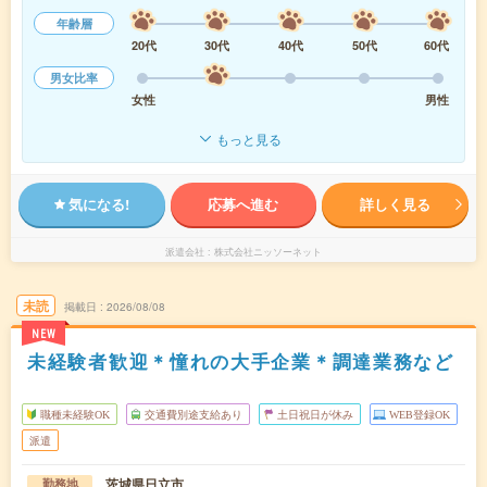
年齢層
20代
30代
40代
50代
60代
男女比率
女性
男性
もっと見る
気になる!
応募へ進む
詳しく見る
派遣会社
株式会社ニッソーネット
未読
掲載日
2026/08/08
NEW
未経験者歓迎＊憧れの大手企業＊調達業務など
職種未経験OK
交通費別途支給あり
土日祝日が休み
WEB登録OK
派遣
茨城県日立市
勤務地