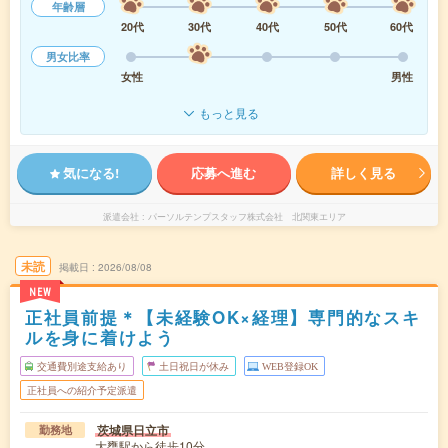
年齢層
20代
30代
40代
50代
60代
男女比率
女性
男性
もっと見る
気になる!
応募へ進む
詳しく見る
派遣会社
パーソルテンプスタッフ株式会社 北関東エリア
未読
掲載日
2026/08/08
NEW
正社員前提＊【未経験OK×経理】専門的なスキ
ルを身に着けよう
交通費別途支給あり
土日祝日が休み
WEB登録OK
正社員への紹介予定派遣
茨城県日立市
勤務地
大甕駅から徒歩10分