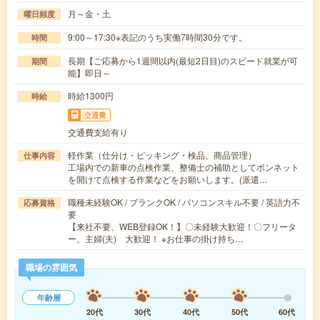
月～金・土
曜日頻度
9:00～17:30※表記のうち実働7時間30分です。
時間
長期【ご応募から1週間以内(最短2日目)のスピード就業が可
期間
能】即日～
時給1300円
時給
交通費
交通費支給有り
軽作業（仕分け・ピッキング・検品、商品管理）
仕事内容
工場内での新車の点検作業、整備士の補助としてボンネット
を開けて点検する作業などをお願いします。(派遣…
職種未経験OK / ブランクOK / パソコンスキル不要 / 英語力不
応募資格
要
【来社不要、WEB登録OK！】〇未経験大歓迎！〇フリータ
ー、主婦(夫) 大歓迎！ ※お仕事の掛け持ち…
職場の雰囲気
年齢層
20代
30代
40代
50代
60代