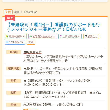
未読
掲載日
2026/08/08
NEW
【未経験可！週4日～】看護師のサポートを行
うメッセンジャー業務など！日払いOK
職種未経験OK
交通費別途支給あり
土日祝日が休み
残業なし
WEB登録OK
派遣
茨城県日立市
勤務地
日立駅から---分／常陸多賀駅から---分／大甕駅から---分／小
木津駅から---分／十王駅から---分
★週4日～（月～日） ※希望のシフトを毎月提出（日数と曜
曜日頻度
日の組み合わせや固定も可）
★【日勤のみ】1日5時間～OK！≪シフト例≫9:00～
時間
14:0010:00～15:0012:00～1…
【急募】即日勤務OK！中旬～など開始日相談可 ★まずは
期間
お試し2カ月～のスタートも歓迎！
未経験者時給1550円～ ※日払い/週払いOK！
時給