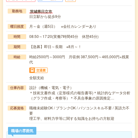
茨城県日立市
勤務地
日立駅から徒歩9分
月～金（週5日） ※会社カレンダーあり
曜日頻度
08:50～17:20(実働7時間45分 休憩45分)
時間
【急募】即日～長期 ※8月～！
期間
時給2500円～3000円 月収例 387,500円～465,000円+残業
時給
代
交通費
全額支給
設計（機械・電気・電子）
仕事内容
＊技術文書作成（定形様式の報告書等)＊統計的なデータ分析
（グラフ作成・考察等）＊不具合事象の原因推定…
職種未経験OK / ブランクOK / パソコンスキル不要 / 英語力不
応募資格
要
理工学、材料力学等に関する知識をお持ちの方歓迎
職場の雰囲気