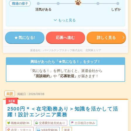
職場の様子
活気がある
しずか
もっと見る
気になる!
応募へ進む
詳しく見る
派遣会社
パーソルテンプスタッフ株式会社 北関東エリア
興味があったら「★気になる！」をタップ！
「気になる！」を押しておくと、派遣会社から
「面談確約」
や
「応募歓迎」
が届きます！
未読
掲載日
2026/08/08
NEW
2500円＊＜在宅勤務あり＞知識を活かして活
躍！設計エンジニア業務
職種未経験OK
交通費別途支給あり
土日祝日が休み
在宅・リモート
WEB登録OK
派遣