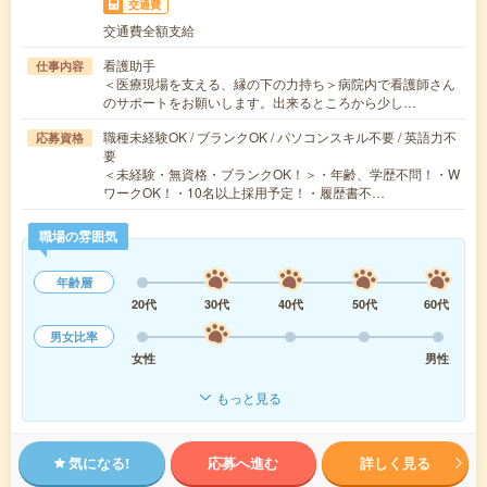
交通費
交通費全額支給
看護助手
仕事内容
＜医療現場を支える、縁の下の力持ち＞病院内で看護師さん
のサポートをお願いします。出来るところから少し…
職種未経験OK / ブランクOK / パソコンスキル不要 / 英語力不
応募資格
要
＜未経験・無資格・ブランクOK！＞・年齢、学歴不問！・W
ワークOK！・10名以上採用予定！・履歴書不…
職場の雰囲気
年齢層
20代
30代
40代
50代
60代
男女比率
女性
男性
もっと見る
気になる!
応募へ進む
詳しく見る