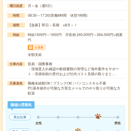
月～金（週5日）
曜日頻度
08:30～17:30(実働8時間 休憩1時間)
時間
【急募】即日～長期 ※8月～！
期間
時給1500円～1650円 月収例 240,000円～264,000円+残業
時給
代
交通費
全額支給
貿易・国際事務
仕事内容
・現地受入れ確認や船積書類の管理など海外案件をサポー
ト・見積依頼の受付および社内コスト見積の取りまと…
職種未経験OK / ブランクOK / パソコンスキル不要
応募資格
PC基本操作が可能な方英文メールでのやり取りが可能な方
歓迎
職場の雰囲気
男女比率
女性
男性