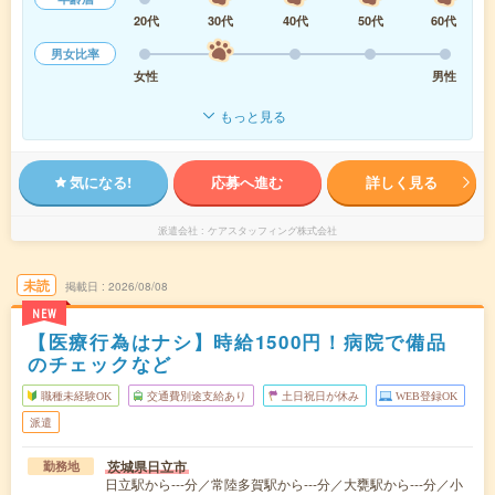
20代
30代
40代
50代
60代
男女比率
女性
男性
もっと見る
気になる!
応募へ進む
詳しく見る
派遣会社
ケアスタッフィング株式会社
未読
掲載日
2026/08/08
NEW
【医療行為はナシ】時給1500円！病院で備品
のチェックなど
職種未経験OK
交通費別途支給あり
土日祝日が休み
WEB登録OK
派遣
茨城県日立市
勤務地
日立駅から---分／常陸多賀駅から---分／大甕駅から---分／小