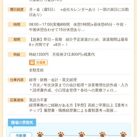
月～金（週5日） ※会社カレンダーあり（一部の祝日に出勤
曜日頻度
日あり）
08:00～17:00(実働8時間 休憩1時間)※昼休憩45分・午前・
時間
午後休憩合わせて15分休憩あり…
【急募】即日～長期 紹介予定派遣のため、派遣期間は最長
期間
6ヶ月間です ※8月～！
時給1330円 月収例 212,800円+残業代
時給
交通費
全額支給
経理・財務・会計・英文経理
仕事内容
＊月次／年次決算までの会計処理＊決算整理仕訳作成・入力
＊請求書作成、小口現金管理＊各社への業務フォロ…
英語力不要
応募資格
経理事務のご経験がある方【学歴】高校ご卒業以上【選考ス
テップ】履歴書・職務経歴書による書類選考→面接…
職場の雰囲気
年齢層