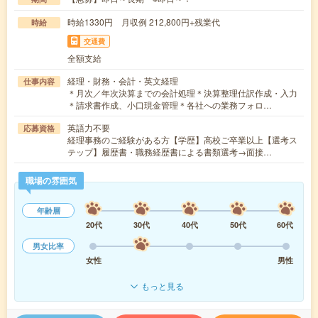
時給1330円 月収例 212,800円+残業代
時給
交通費
全額支給
経理・財務・会計・英文経理
仕事内容
＊月次／年次決算までの会計処理＊決算整理仕訳作成・入力
＊請求書作成、小口現金管理＊各社への業務フォロ…
英語力不要
応募資格
経理事務のご経験がある方【学歴】高校ご卒業以上【選考ス
テップ】履歴書・職務経歴書による書類選考→面接…
職場の雰囲気
年齢層
20代
30代
40代
50代
60代
男女比率
女性
男性
もっと見る