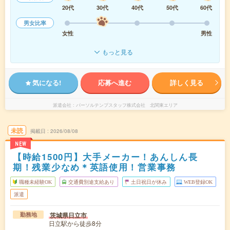
20代
30代
40代
50代
60代
男女比率
女性
男性
もっと見る
気になる!
応募へ進む
詳しく見る
派遣会社
パーソルテンプスタッフ株式会社 北関東エリア
未読
掲載日
2026/08/08
NEW
【時給1500円】大手メーカー！あんしん長
期！残業少なめ＊英語使用！営業事務
職種未経験OK
交通費別途支給あり
土日祝日が休み
WEB登録OK
派遣
茨城県日立市
勤務地
日立駅から徒歩8分