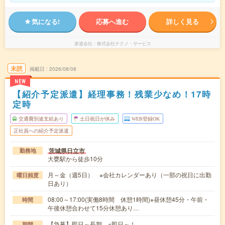
気になる!
応募へ進む
詳しく見る
派遣会社
株式会社テクノ・サービス
未読
掲載日
2026/08/08
NEW
【紹介予定派遣】経理事務！残業少なめ！17時
定時
交通費別途支給あり
土日祝日が休み
WEB登録OK
正社員への紹介予定派遣
茨城県日立市
勤務地
大甕駅から徒歩10分
月～金（週5日） ※会社カレンダーあり（一部の祝日に出勤
曜日頻度
日あり）
08:00～17:00(実働8時間 休憩1時間)※昼休憩45分・午前・
時間
午後休憩合わせて15分休憩あり…
【急募】即日～長期 ※即日～！
期間