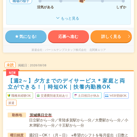
職場の様子
活気がある
しずか
もっと見る
気になる!
応募へ進む
詳しく見る
派遣会社
パーソルテンプスタッフ株式会社 北関東エリア
未読
掲載日
2026/08/08
NEW
【週2～】夕方までのデイサービス＊家庭と両
立ができる！｜時短OK｜扶養内勤務OK
職種未経験OK
交通費別途支給あり
土日祝日が休み
WEB登録OK
派遣
茨城県日立市
勤務地
日立駅から---分／常陸多賀駅から---分／大甕駅から---分／小
木津駅から---分／十王駅から---分
週2日～OK！（月～日） ※希望のシフトを毎月提出（日数と
曜日頻度