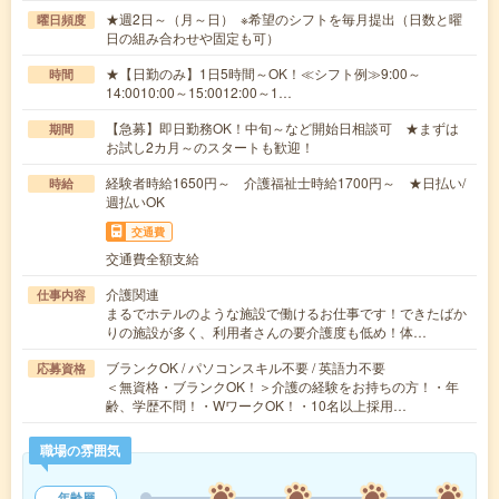
★週2日～（月～日） ※希望のシフトを毎月提出（日数と曜
曜日頻度
日の組み合わせや固定も可）
★【日勤のみ】1日5時間～OK！≪シフト例≫9:00～
時間
14:0010:00～15:0012:00～1…
【急募】即日勤務OK！中旬～など開始日相談可 ★まずは
期間
お試し2カ月～のスタートも歓迎！
経験者時給1650円～ 介護福祉士時給1700円～ ★日払い/
時給
週払いOK
交通費
交通費全額支給
介護関連
仕事内容
まるでホテルのような施設で働けるお仕事です！できたばか
りの施設が多く、利用者さんの要介護度も低め！体…
ブランクOK / パソコンスキル不要 / 英語力不要
応募資格
＜無資格・ブランクOK！＞介護の経験をお持ちの方！・年
齢、学歴不問！・WワークOK！・10名以上採用…
職場の雰囲気
年齢層