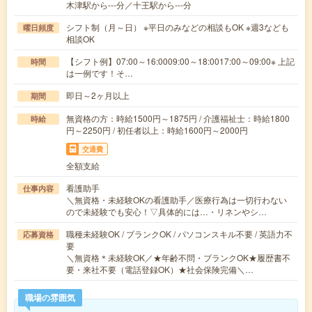
木津駅から---分／十王駅から---分
シフト制（月～日） ※平日のみなどの相談もOK ※週3なども
曜日頻度
相談OK
【シフト例】07:00～16:0009:00～18:0017:00～09:00※ 上記
時間
は一例です！そ…
即日～2ヶ月以上
期間
無資格の方：時給1500円～1875円 / 介護福祉士：時給1800
時給
円～2250円 / 初任者以上：時給1600円～2000円
交通費
全額支給
看護助手
仕事内容
＼無資格・未経験OKの看護助手／医療行為は一切行わない
ので未経験でも安心！▽具体的には…・リネンやシ…
職種未経験OK / ブランクOK / パソコンスキル不要 / 英語力不
応募資格
要
＼無資格＊未経験OK／★年齢不問・ブランクOK★履歴書不
要・来社不要（電話登録OK）★社会保険完備＼…
職場の雰囲気