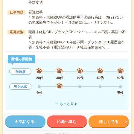
全額支給
看護助手
仕事内容
＼無資格・未経験OKの看護助手／医療行為は一切行わない
ので未経験でも安心！▽具体的には…・リネンやシ…
職種未経験OK / ブランクOK / パソコンスキル不要 / 英語力不
応募資格
要
＼無資格＊未経験OK／★年齢不問・ブランクOK★履歴書不
要・来社不要（電話登録OK）★社会保険完備＼…
職場の雰囲気
年齢層
20代
30代
40代
50代
60代
男女比率
女性
男性
もっと見る
気になる!
応募へ進む
詳しく見る