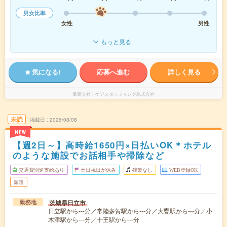
男女比率
女性
男性
もっと見る
気になる!
応募へ進む
詳しく見る
派遣会社
ケアスタッフィング株式会社
未読
掲載日
2026/08/08
NEW
【週2日～】高時給1650円×日払いOK＊ホテル
のような施設でお話相手や掃除など
交通費別途支給あり
土日祝日が休み
残業なし
WEB登録OK
派遣
茨城県日立市
勤務地
日立駅から---分／常陸多賀駅から---分／大甕駅から---分／小
木津駅から---分／十王駅から---分