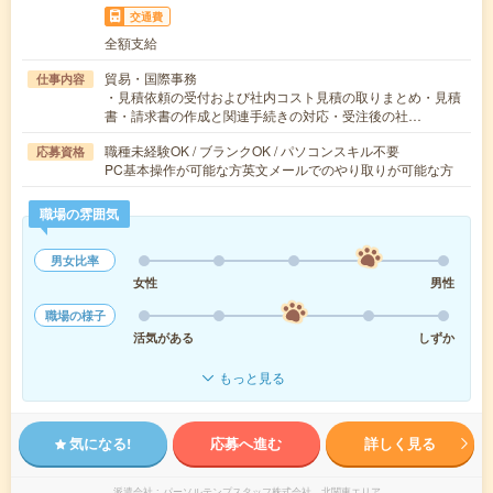
交通費
全額支給
貿易・国際事務
仕事内容
・見積依頼の受付および社内コスト見積の取りまとめ・見積
書・請求書の作成と関連手続きの対応・受注後の社…
職種未経験OK / ブランクOK / パソコンスキル不要
応募資格
PC基本操作が可能な方英文メールでのやり取りが可能な方
職場の雰囲気
男女比率
女性
男性
職場の様子
活気がある
しずか
もっと見る
気になる!
応募へ進む
詳しく見る
派遣会社
パーソルテンプスタッフ株式会社 北関東エリア