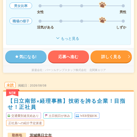
男女比率
女性
男性
職場の様子
活気がある
しずか
もっと見る
気になる!
応募へ進む
詳しく見る
派遣会社
パーソルテンプスタッフ株式会社 北関東エリア
未読
掲載日
2026/08/08
NEW
【日立南部×経理事務】技術を誇る企業！目指
せ！正社員
交通費別途支給あり
土日祝日が休み
WEB登録OK
正社員への紹介予定派遣
茨城県日立市
勤務地