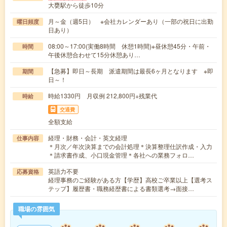
大甕駅から徒歩10分
月～金（週5日） ※会社カレンダーあり（一部の祝日に出勤
曜日頻度
日あり）
08:00～17:00(実働8時間 休憩1時間)※昼休憩45分・午前・
時間
午後休憩合わせて15分休憩あり…
【急募】即日～長期 派遣期間は最長6ヶ月となります ※即
期間
日～！
時給1330円 月収例 212,800円+残業代
時給
交通費
全額支給
経理・財務・会計・英文経理
仕事内容
＊月次／年次決算までの会計処理＊決算整理仕訳作成・入力
＊請求書作成、小口現金管理＊各社への業務フォロ…
英語力不要
応募資格
経理事務のご経験がある方【学歴】高校ご卒業以上【選考ス
テップ】履歴書・職務経歴書による書類選考→面接…
職場の雰囲気