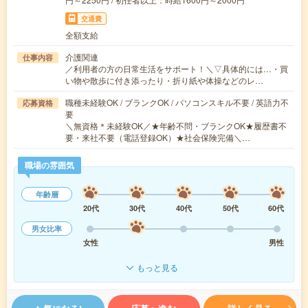
交通費
全額支給
介護関連
仕事内容
／利用者の方の日常生活をサポート！＼▽具体的には…・買
い物や散歩に付き添ったり・折り紙や体操などのレ…
職種未経験OK / ブランクOK / パソコンスキル不要 / 英語力不
応募資格
要
＼無資格＊未経験OK／★年齢不問・ブランクOK★履歴書不
要・来社不要（電話登録OK）★社会保険完備＼…
職場の雰囲気
年齢層
20代
30代
40代
50代
60代
男女比率
女性
男性
もっと見る