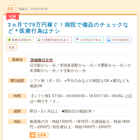
未読
掲載日
2026/08/08
NEW
3ヵ月で79万円稼ぐ！病院で備品のチェックな
ど＊医療行為はナシ
職種未経験OK
交通費別途支給あり
土日祝日が休み
WEB登録OK
派遣
茨城県日立市
勤務地
日立駅から---分／常陸多賀駅から---分／大甕駅から---分／小
木津駅から---分／十王駅から---分
シフト制（月～日） ※平日のみなどの相談もOK ※週3なども
曜日頻度
相談OK
【シフト例】07:00～16:0009:00～18:0017:00～09:00※ 上記
時間
は一例です！そ…
即日～2ヶ月以上 ■開始日の相談OK！
期間
無資格の方：時給1500円～1875円 / 介護福祉士：時給1800
時給
円～2250円 / 初任者以上：時給1600円～2000円
交通費