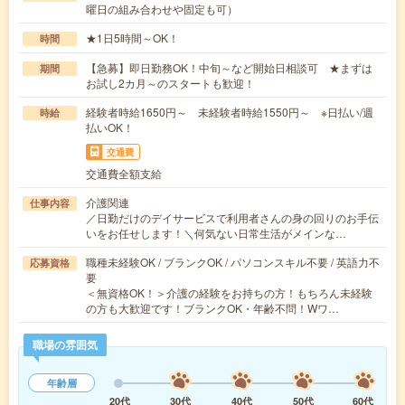
曜日の組み合わせや固定も可）
★1日5時間～OK！
時間
【急募】即日勤務OK！中旬～など開始日相談可 ★まずは
期間
お試し2カ月～のスタートも歓迎！
経験者時給1650円～ 未経験者時給1550円～ ※日払い/週
時給
払いOK！
交通費
交通費全額支給
介護関連
仕事内容
／日勤だけのデイサービスで利用者さんの身の回りのお手伝
いをお任せします！＼何気ない日常生活がメインな…
職種未経験OK / ブランクOK / パソコンスキル不要 / 英語力不
応募資格
要
＜無資格OK！＞介護の経験をお持ちの方！もちろん未経験
の方も大歓迎です！ブランクOK・年齢不問！Wワ…
職場の雰囲気
年齢層
20代
30代
40代
50代
60代