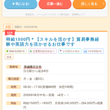
気になる!
応募へ進む
詳しく見る
派遣会社
パーソルテンプスタッフ株式会社 北関東エリア
未読
掲載日
2026/08/08
NEW
時給1500円＊【スキルを活かす】貿易事務経
験や英語力を活かせるお仕事です
職種未経験OK
交通費別途支給あり
土日祝日が休み
WEB登録OK
派遣
茨城県日立市
勤務地
日立駅から徒歩8分
月～金（週5日）
曜日頻度
08:30～17:30(実働8時間 休憩1時間)
時間
2026年08月中旬～長期 ※8月～！
期間
時給1500円～1650円 月収例 240,000円～264,000円+残業
時給
代