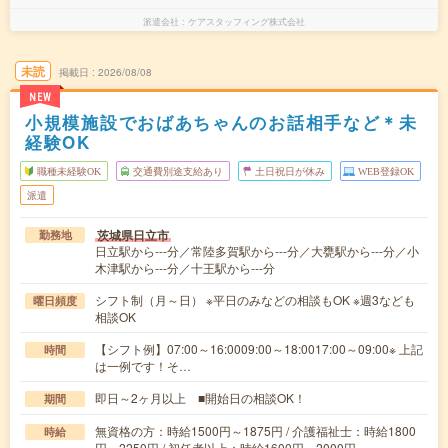
派遣会社
ケアスタッフィング株式会社
未読
掲載日
2026/08/08
NEW
小規模施設でおばあちゃんのお話相手など＊未
経験OK
職種未経験OK
交通費別途支給あり
土日祝日が休み
WEB登録OK
派遣
茨城県日立市
勤務地
日立駅から---分／常陸多賀駅から---分／大甕駅から---分／小
木津駅から---分／十王駅から---分
シフト制（月～日） ※平日のみなどの相談もOK ※週3なども
曜日頻度
相談OK
【シフト例】07:00～16:0009:00～18:0017:00～09:00※ 上記
時間
は一例です！そ…
即日～2ヶ月以上 ■開始日の相談OK！
期間
無資格の方：時給1500円～1875円 / 介護福祉士：時給1800
時給
円～2250円 / 初任者以上：時給1600円～2000円