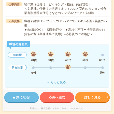
軽作業（仕分け・ピッキング・検品、商品管理）
仕事内容
＼文房具の仕分け／快適！オフィスなど室内のカンタン軽作
業書類整理や仕分けなどのシンプルワーク！未経験…
職種未経験OK / ブランクOK / パソコンスキル不要 / 英語力不
応募資格
要
▼未経験OK！（副業歓迎☆）▼高校生不可▼携帯電話をお
持ちの方（業務連絡に使用）※応募後のご連絡はメ…
職場の雰囲気
年齢層
20代
30代
40代
50代
60代
男女比率
女性
男性
もっと見る
気になる!
応募へ進む
詳しく見る
派遣会社
株式会社バイトレ（キャムコムグループ）