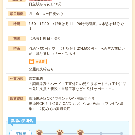
日立駅から徒歩10分
月～金 ※土日祝休み
曜日頻度
8:50～17:20 ※残業は月11～20時間程度。※休憩は45分で
時間
す。
【急募】即日～長期
期間
時給1400円＋交 【月収例】234,500円～ ■給与の前払い
時給
が可能な速払いサービスあり
交通費
交通費支給あり
営業事務
仕事内容
＊調達業務＊ハード・工事外注の発注サポート＊加工外注品
の発注支援＊新設・営繕工事などの発注サポート＊…
職種未経験OK / ブランクOK / 英語力不要
応募資格
未経験OK！【必要なOAスキル】PowerPoint（プレゼン編
集） #初めての派遣歓迎
職場の雰囲気
年齢層