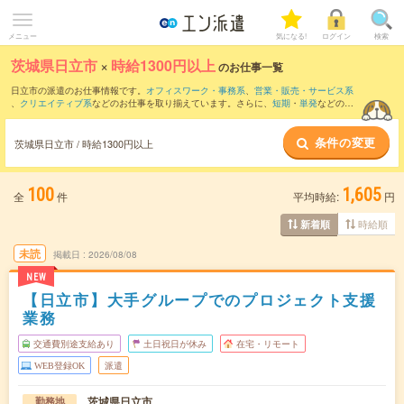
メニュー
気になる!
ログイン
検索
茨城県日立市
×
時給1300円以上
のお仕事一覧
日立市の派遣のお仕事情報です。
オフィスワーク・事務系
、
営業・販売・サービス系
、
クリエイティブ系
などのお仕事を取り揃えています。さらに、
短期
・
単発
などの期
間や、
職種未経験OK
などのこだわり条件で絞り込んでいただけます。
条件の変更
茨城県日立市 / 時給1300円以上
100
1,605
全
件
平均時給:
円
時給順
新着順
未読
掲載日
2026/08/08
NEW
【日立市】大手グループでのプロジェクト支援
業務
交通費別途支給あり
土日祝日が休み
在宅・リモート
WEB登録OK
派遣
茨城県日立市
勤務地