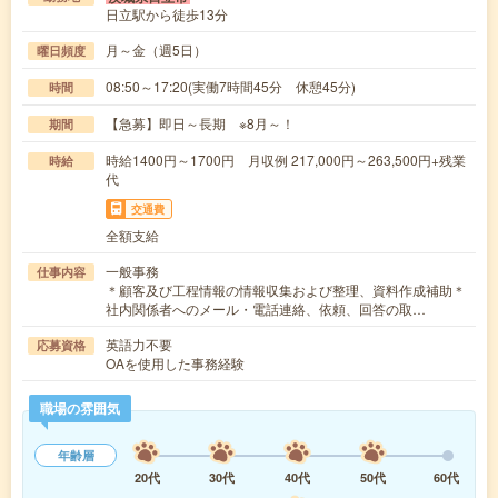
日立駅から徒歩13分
月～金（週5日）
曜日頻度
08:50～17:20(実働7時間45分 休憩45分)
時間
【急募】即日～長期 ※8月～！
期間
時給1400円～1700円 月収例 217,000円～263,500円+残業
時給
代
交通費
全額支給
一般事務
仕事内容
＊顧客及び工程情報の情報収集および整理、資料作成補助＊
社内関係者へのメール・電話連絡、依頼、回答の取…
英語力不要
応募資格
OAを使用した事務経験
職場の雰囲気
年齢層
20代
30代
40代
50代
60代