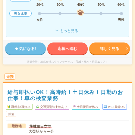
20代
30代
40代
50代
60代
男女比率
女性
男性
もっと見る
気になる!
応募へ進む
詳しく見る
派遣会社
株式会社スタッフサービス（茨城・栃木・群馬エリア）
未読
給与即払いOK！高時給！土日休み！日勤のお
仕事！車の検査業務
職種未経験OK
交通費別途支給あり
土日祝日が休み
WEB登録OK
派遣
茨城県日立市
勤務地
大甕駅から---分