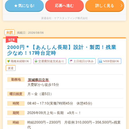
気になる!
応募へ進む
詳しく見る
派遣会社
ケアスタッフィング株式会社
未読
掲載日
2026/08/06
NEW
2000円＊【あんしん長期】設計・製図！残業
少なめ！17時台定時
職種未経験OK
交通費別途支給あり
土日祝日が休み
WEB登録OK
派遣
茨城県日立市
勤務地
大甕駅から徒歩15分
月～金（週5日）
曜日頻度
08:40～17:10(実働7時間45分 休憩45分)
時間
2026年09月上旬～長期 ※9月～！
期間
時給2000円～2300円 月収例 310,000円～356,500円+残業
時給
代