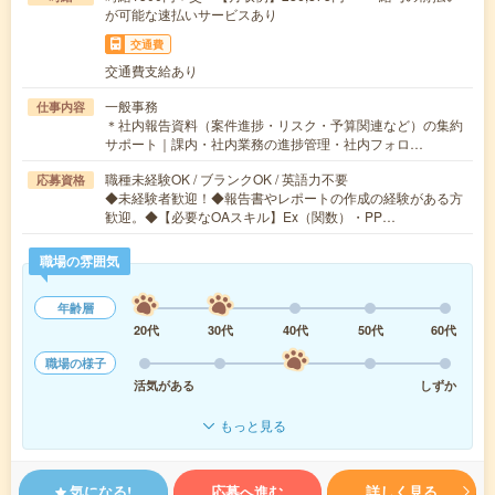
が可能な速払いサービスあり
交通費
交通費支給あり
一般事務
仕事内容
＊社内報告資料（案件進捗・リスク・予算関連など）の集約
サポート｜課内・社内業務の進捗管理・社内フォロ…
職種未経験OK / ブランクOK / 英語力不要
応募資格
◆未経験者歓迎！◆報告書やレポートの作成の経験がある方
歓迎。◆【必要なOAスキル】Ex（関数）・PP…
職場の雰囲気
年齢層
20代
30代
40代
50代
60代
職場の様子
活気がある
しずか
もっと見る
気になる!
応募へ進む
詳しく見る