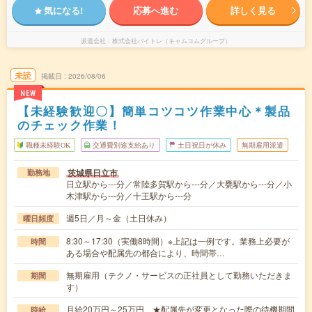
気になる!
応募へ進む
詳しく見る
派遣会社
株式会社バイトレ（キャムコムグループ）
未読
掲載日
2026/08/06
NEW
【未経験歓迎〇】簡単コツコツ作業中心＊製品
のチェック作業！
職種未経験OK
交通費別途支給あり
土日祝日が休み
無期雇用派遣
茨城県日立市
勤務地
日立駅から---分／常陸多賀駅から---分／大甕駅から---分／小
木津駅から---分／十王駅から---分
週5日／月～金（土日休み）
曜日頻度
8:30～17:30（実働8時間）※上記は一例です。業務上必要が
時間
ある場合や配属先の都合により、時間帯…
無期雇用（テクノ・サービスの正社員として勤務いただきま
期間
す）
月給20万円～25万円 ★配属先が変更となった際の待機期間
時給