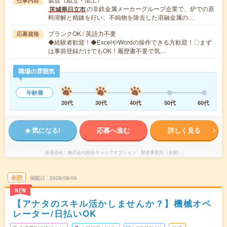
仕事内容
の非鉄金属メーカーグループ企業で、炉での原
茨城県日立市
料溶解と精錬を行い、不純物を除去した溶融金属の…
ブランクOK / 英語力不要
応募資格
◆経験者歓迎！◆ExcelやWordの操作できる方歓迎！〇まず
は事前登録だけでもOK！履歴書不要で気…
職場の雰囲気
年齢層
20代
30代
40代
50代
60代
気になる!
応募へ進む
詳しく見る
派遣会社
株式会社綜合キャリアオプション 製造事業部（全国）
未読
掲載日
2026/08/06
NEW
【アナタのスキル活かしませんか？】機械オペ
レーター/日払いOK