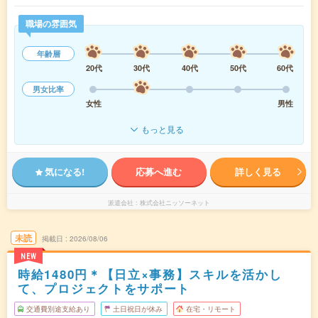
職場の雰囲気
年齢層
20代
30代
40代
50代
60代
男女比率
女性
男性
もっと見る
気になる!
応募へ進む
詳しく見る
派遣会社
株式会社ニッソーネット
未読
掲載日
2026/08/06
NEW
時給1480円＊【日立×事務】スキルを活かし
て、プロジェクトをサポート
交通費別途支給あり
土日祝日が休み
在宅・リモート