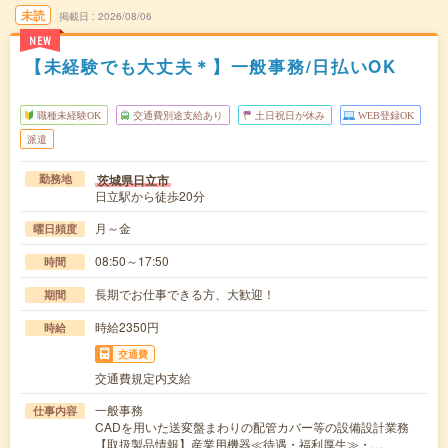
未読
掲載日
2026/08/06
NEW
【未経験でも大丈夫＊】一般事務/日払いOK
職種未経験OK
交通費別途支給あり
土日祝日が休み
WEB登録OK
派遣
茨城県日立市
勤務地
日立駅から徒歩20分
月～金
曜日頻度
08:50～17:50
時間
長期でお仕事できる方、大歓迎！
期間
時給2350円
時給
交通費
交通費規定内支給
一般事務
仕事内容
CADを用いた送変盤まわりの配管カバー等の設備設計業務
【取扱製品情報】産業用機器≪待遇・福利厚生≫・…