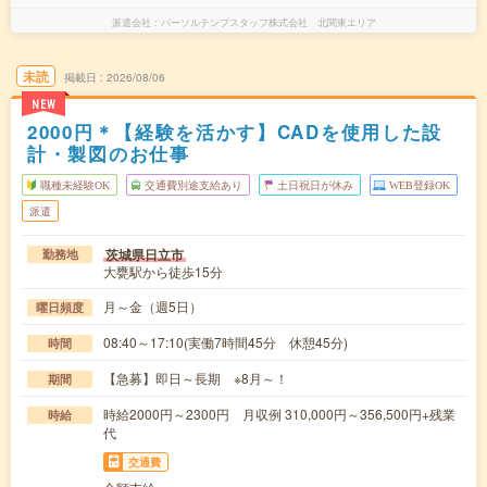
派遣会社
パーソルテンプスタッフ株式会社 北関東エリア
未読
掲載日
2026/08/06
NEW
2000円＊【経験を活かす】CADを使用した設
計・製図のお仕事
職種未経験OK
交通費別途支給あり
土日祝日が休み
WEB登録OK
派遣
茨城県日立市
勤務地
大甕駅から徒歩15分
月～金（週5日）
曜日頻度
08:40～17:10(実働7時間45分 休憩45分)
時間
【急募】即日～長期 ※8月～！
期間
時給2000円～2300円 月収例 310,000円～356,500円+残業
時給
代
交通費