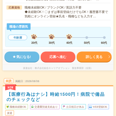
職種未経験OK / ブランクOK / 英語力不要
応募資格
◆未経験OK！〇まずは事前登録だけでもOK！履歴書不要で
気軽にオンライン登録★氏名・職種などを入力す…
職場の雰囲気
年齢層
20代
30代
40代
50代
60代
気になる!
応募へ進む
詳しく見る
派遣会社
株式会社綜合キャリアオプション 製造事業部（全国）
未読
掲載日
2026/08/06
NEW
【医療行為はナシ】時給1500円！病院で備品
のチェックなど
職種未経験OK
交通費別途支給あり
土日祝日が休み
WEB登録OK
派遣