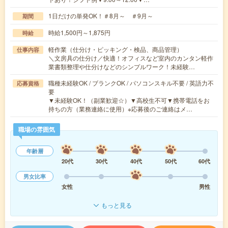
1日だけの単発OK！＃8月～ ＃9月～
期間
時給1,500円～1,875円
時給
軽作業（仕分け・ピッキング・検品、商品管理）
仕事内容
＼文房具の仕分け／快適！オフィスなど室内のカンタン軽作
業書類整理や仕分けなどのシンプルワーク！未経験…
職種未経験OK / ブランクOK / パソコンスキル不要 / 英語力不
応募資格
要
▼未経験OK！（副業歓迎☆）▼高校生不可▼携帯電話をお
持ちの方（業務連絡に使用）※応募後のご連絡はメ…
職場の雰囲気
年齢層
20代
30代
40代
50代
60代
男女比率
女性
男性
もっと見る