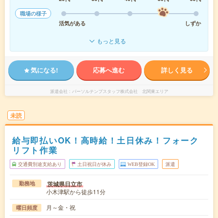
職場の様子
活気がある
しずか
もっと見る
気になる!
応募へ進む
詳しく見る
派遣会社
パーソルテンプスタッフ株式会社 北関東エリア
未読
給与即払いOK！高時給！土日休み！フォーク
リフト作業
交通費別途支給あり
土日祝日が休み
WEB登録OK
派遣
茨城県日立市
勤務地
小木津駅から徒歩11分
月～金・祝
曜日頻度