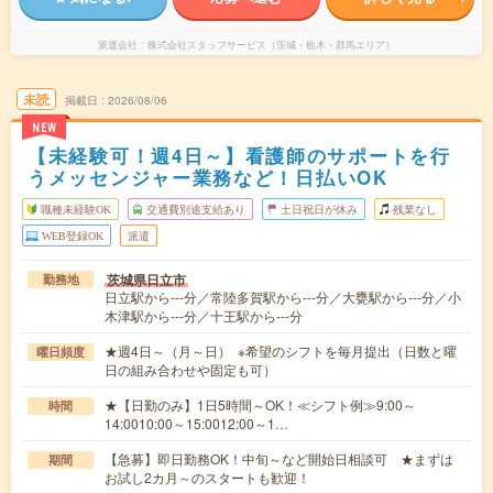
派遣会社
株式会社スタッフサービス（茨城・栃木・群馬エリア）
未読
掲載日
2026/08/06
NEW
【未経験可！週4日～】看護師のサポートを行
うメッセンジャー業務など！日払いOK
職種未経験OK
交通費別途支給あり
土日祝日が休み
残業なし
WEB登録OK
派遣
茨城県日立市
勤務地
日立駅から---分／常陸多賀駅から---分／大甕駅から---分／小
木津駅から---分／十王駅から---分
★週4日～（月～日） ※希望のシフトを毎月提出（日数と曜
曜日頻度
日の組み合わせや固定も可）
★【日勤のみ】1日5時間～OK！≪シフト例≫9:00～
時間
14:0010:00～15:0012:00～1…
【急募】即日勤務OK！中旬～など開始日相談可 ★まずは
期間
お試し2カ月～のスタートも歓迎！