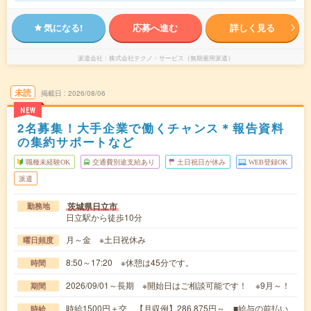
気になる!
応募へ進む
詳しく見る
派遣会社
株式会社テクノ・サービス（無期雇用派遣）
未読
掲載日
2026/08/06
NEW
2名募集！大手企業で働くチャンス＊報告資料
の集約サポートなど
職種未経験OK
交通費別途支給あり
土日祝日が休み
WEB登録OK
派遣
茨城県日立市
勤務地
日立駅から徒歩10分
月～金 ※土日祝休み
曜日頻度
8:50～17:20 ※休憩は45分です。
時間
2026/09/01～長期 ※開始日はご相談可能です！ ※9月～！
期間
時給1500円＋交 【月収例】286,875円～ ■給与の前払い
時給