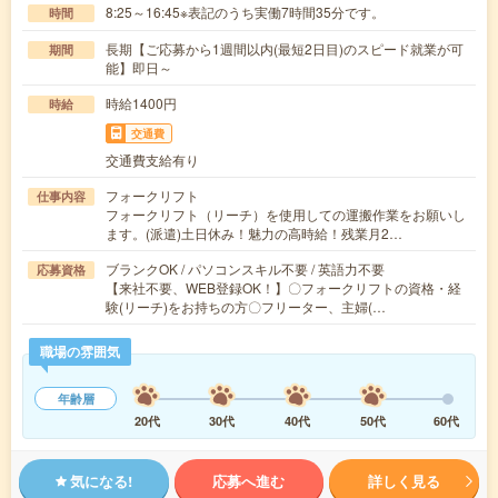
8:25～16:45※表記のうち実働7時間35分です。
時間
長期【ご応募から1週間以内(最短2日目)のスピード就業が可
期間
能】即日～
時給1400円
時給
交通費
交通費支給有り
フォークリフト
仕事内容
フォークリフト（リーチ）を使用しての運搬作業をお願いし
ます。(派遣)土日休み！魅力の高時給！残業月2…
ブランクOK / パソコンスキル不要 / 英語力不要
応募資格
【来社不要、WEB登録OK！】〇フォークリフトの資格・経
験(リーチ)をお持ちの方〇フリーター、主婦(…
職場の雰囲気
年齢層
20代
30代
40代
50代
60代
気になる!
応募へ進む
詳しく見る