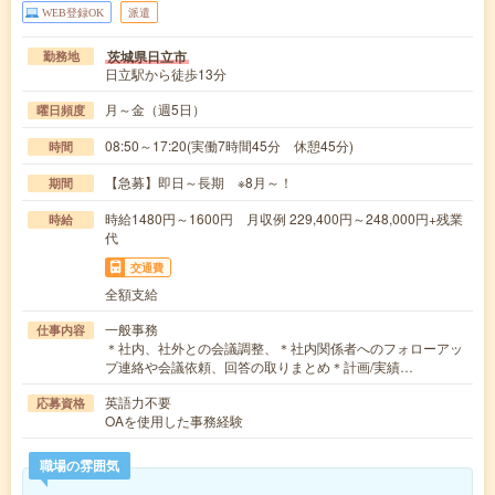
WEB登録OK
派遣
茨城県日立市
勤務地
日立駅から徒歩13分
月～金（週5日）
曜日頻度
08:50～17:20(実働7時間45分 休憩45分)
時間
【急募】即日～長期 ※8月～！
期間
時給1480円～1600円 月収例 229,400円～248,000円+残業
時給
代
交通費
全額支給
一般事務
仕事内容
＊社内、社外との会議調整、＊社内関係者へのフォローアッ
プ連絡や会議依頼、回答の取りまとめ＊計画/実績…
英語力不要
応募資格
OAを使用した事務経験
職場の雰囲気