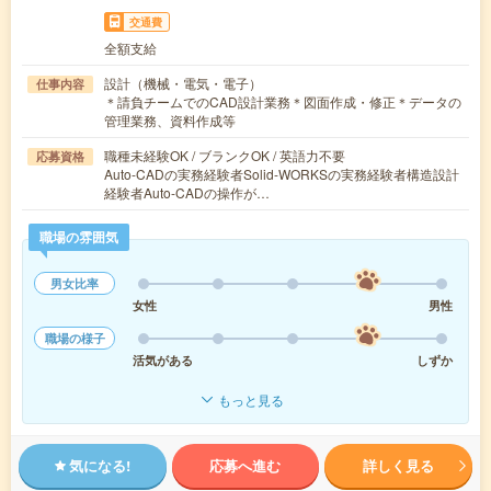
交通費
全額支給
設計（機械・電気・電子）
仕事内容
＊請負チームでのCAD設計業務＊図面作成・修正＊データの
管理業務、資料作成等
職種未経験OK / ブランクOK / 英語力不要
応募資格
Auto-CADの実務経験者Solid-WORKSの実務経験者構造設計
経験者Auto-CADの操作が…
職場の雰囲気
男女比率
女性
男性
職場の様子
活気がある
しずか
もっと見る
気になる!
応募へ進む
詳しく見る