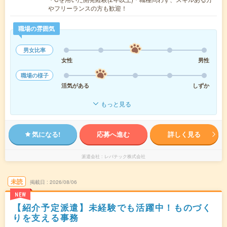
やフリーランスの方も歓迎！
職場の雰囲気
男女比率
女性
男性
職場の様子
活気がある
しずか
もっと見る
気になる!
応募へ進む
詳しく見る
派遣会社
レバテック株式会社
未読
掲載日
2026/08/06
NEW
【紹介予定派遣】未経験でも活躍中！ものづく
りを支える事務