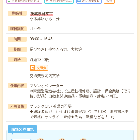
交通費別途支給あり
土日祝日が休み
WEB登録OK
派遣
茨城県日立市
勤務地
小木津駅から---分
月～金
曜日頻度
08:00～16:45
時間
長期でお仕事できる方、大歓迎！
期間
時給1800円
時給
交通費
交通費規定内支給
マシンオペレーター
仕事内容
冷間鍛造製造会社にて生産技術修繕、設計、保全業務【取り
扱い製品】自動車関連部品・重機部品・建機・油圧…
ブランクOK / 英語力不要
応募資格
◆経験者歓迎！〇まずは事前登録だけでもOK！履歴書不要
で気軽にオンライン登録★氏名・職種などを入力す…
職場の雰囲気