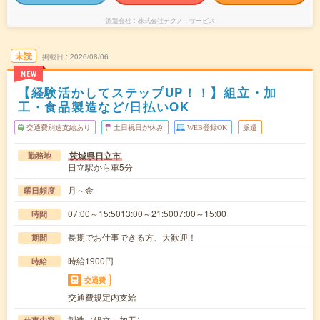
派遣会社
株式会社テクノ・サービス
未読
掲載日
2026/08/06
NEW
【経験活かしてステップUP！！】組立・加
工・食品製造など/日払いOK
交通費別途支給あり
土日祝日が休み
WEB登録OK
派遣
茨城県日立市
勤務地
日立駅から車5分
月～金
曜日頻度
07:00～15:5013:00～21:5007:00～15:00
時間
長期でお仕事できる方、大歓迎！
期間
時給1900円
時給
交通費
交通費規定内支給
製造（組立・加工）