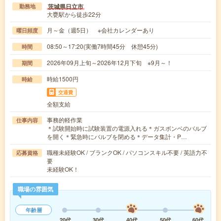
茨城県日立市
勤務地
大甕駅から徒歩22分
月～金（週5日） ※会社カレンダーあり
曜日頻度
08:50～17:20(実働7時間45分 休憩45分)
時間
2026年09月上旬～2026年12月下旬 ※9月～！
期間
時給1500円
時給
交通費
全額支給
事務的軽作業
仕事内容
＊試験開始時に試験装置の電源入れる＊ガスボンベのバルブ
を開く＊緊急時にバルブを閉める＊データ集計・P…
職種未経験OK / ブランクOK / パソコンスキル不要 / 英語力不
応募資格
要
未経験OK！
職場の雰囲気
年齢層
20代
30代
40代
50代
60代