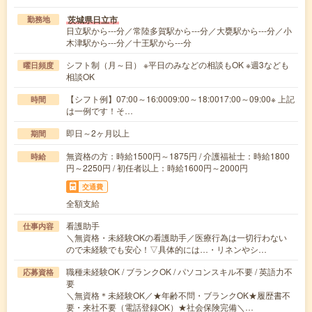
茨城県日立市
勤務地
日立駅から---分／常陸多賀駅から---分／大甕駅から---分／小
木津駅から---分／十王駅から---分
シフト制（月～日） ※平日のみなどの相談もOK ※週3なども
曜日頻度
相談OK
【シフト例】07:00～16:0009:00～18:0017:00～09:00※ 上記
時間
は一例です！そ…
即日～2ヶ月以上
期間
無資格の方：時給1500円～1875円 / 介護福祉士：時給1800
時給
円～2250円 / 初任者以上：時給1600円～2000円
交通費
全額支給
看護助手
仕事内容
＼無資格・未経験OKの看護助手／医療行為は一切行わない
ので未経験でも安心！▽具体的には…・リネンやシ…
職種未経験OK / ブランクOK / パソコンスキル不要 / 英語力不
応募資格
要
＼無資格＊未経験OK／★年齢不問・ブランクOK★履歴書不
要・来社不要（電話登録OK）★社会保険完備＼…