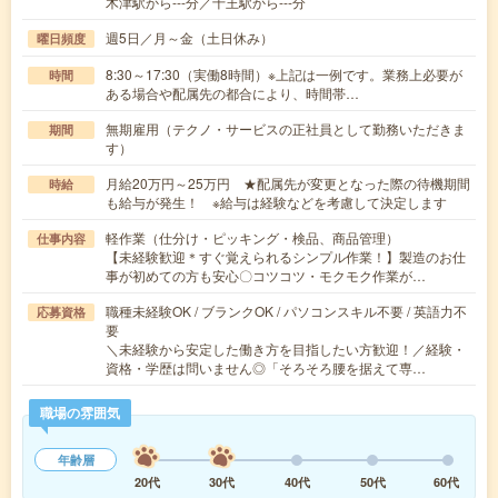
木津駅から---分／十王駅から---分
週5日／月～金（土日休み）
曜日頻度
8:30～17:30（実働8時間）※上記は一例です。業務上必要が
時間
ある場合や配属先の都合により、時間帯…
無期雇用（テクノ・サービスの正社員として勤務いただきま
期間
す）
月給20万円～25万円 ★配属先が変更となった際の待機期間
時給
も給与が発生！ ※給与は経験などを考慮して決定します
軽作業（仕分け・ピッキング・検品、商品管理）
仕事内容
【未経験歓迎＊すぐ覚えられるシンプル作業！】製造のお仕
事が初めての方も安心〇コツコツ・モクモク作業が…
職種未経験OK / ブランクOK / パソコンスキル不要 / 英語力不
応募資格
要
＼未経験から安定した働き方を目指したい方歓迎！／経験・
資格・学歴は問いません◎「そろそろ腰を据えて専…
職場の雰囲気
年齢層
20代
30代
40代
50代
60代