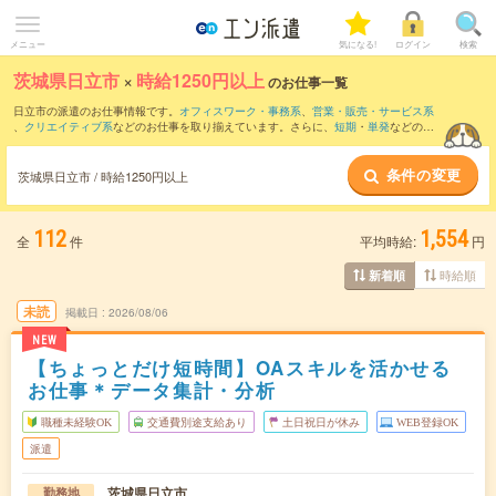
メニュー
気になる!
ログイン
検索
茨城県日立市
×
時給1250円以上
のお仕事一覧
日立市の派遣のお仕事情報です。
オフィスワーク・事務系
、
営業・販売・サービス系
、
クリエイティブ系
などのお仕事を取り揃えています。さらに、
短期
・
単発
などの期
間や、
職種未経験OK
などのこだわり条件で絞り込んでいただけます。
条件の変更
茨城県日立市 / 時給1250円以上
112
1,554
全
件
平均時給:
円
時給順
新着順
未読
掲載日
2026/08/06
NEW
【ちょっとだけ短時間】OAスキルを活かせる
お仕事＊データ集計・分析
職種未経験OK
交通費別途支給あり
土日祝日が休み
WEB登録OK
派遣
茨城県日立市
勤務地