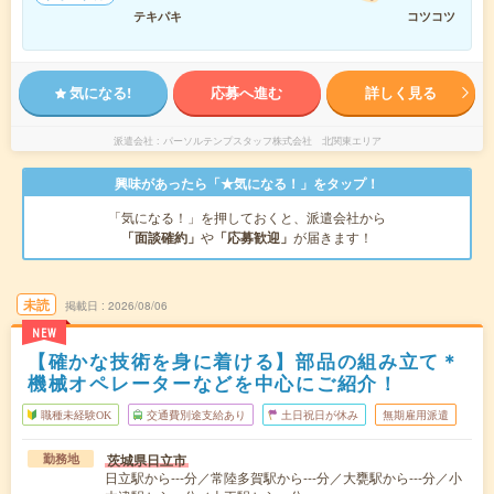
テキパキ
コツコツ
気になる!
応募へ進む
詳しく見る
派遣会社
パーソルテンプスタッフ株式会社 北関東エリア
興味があったら「★気になる！」をタップ！
「気になる！」を押しておくと、派遣会社から
「面談確約」
や
「応募歓迎」
が届きます！
未読
掲載日
2026/08/06
NEW
【確かな技術を身に着ける】部品の組み立て＊
機械オペレーターなどを中心にご紹介！
職種未経験OK
交通費別途支給あり
土日祝日が休み
無期雇用派遣
茨城県日立市
勤務地
日立駅から---分／常陸多賀駅から---分／大甕駅から---分／小