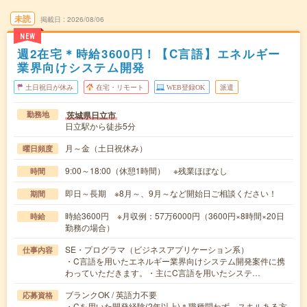
未読
掲載日
2026/08/06
NEW
週2在宅＊時給3600円！【C言語】エネルギー
業界向けシステム開発
土日祝日が休み
在宅・リモート
WEB登録OK
派遣
茨城県日立市
勤務地
日立駅から徒歩5分
月～金（土日祝休み）
曜日頻度
9:00～18:00（休憩1時間） ※残業ほぼなし
時間
即日～長期 ※8月～、9月～など開始日ご相談ください！
期間
時給3600円 ※月収例：57万6000円（3600円×8時間×20日
時給
勤務の場合）
SE・プログラマ（ビジネスアプリケーション系）
仕事内容
・C言語を用いたエネルギー業界向けシステム開発案件に携
わっていただきます。・主にC言語を用いたシステ…
ブランクOK / 英語力不要
応募資格
・Cを用いた開発経験(2年以上)＊職種問わず、スキルある方