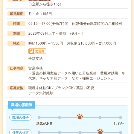
日立駅から徒歩15分
月～金（週5日）
曜日頻度
09:15～17:00(実働7時間 休憩45分)※就業時間のご相談可
時間
2026年09月上旬～長期 ※9月～！
期間
時給1500円～1550円 月収例 210,000円～217,000円
時給
交通費
全額支給
営業事務
仕事内容
・過去の採用実績データを用いた分析業務 費用対効果、年
代別、キャリア別データ など・採用エージェント…
職種未経験OK / ブランクOK / 英語力不要
応募資格
データ集計経験
職場の雰囲気
職場の様子
活気がある
しずか
仕事の仕方