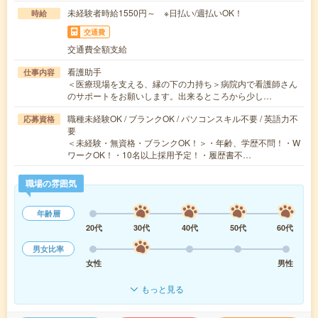
未経験者時給1550円～ ※日払い/週払いOK！
時給
交通費
交通費全額支給
看護助手
仕事内容
＜医療現場を支える、縁の下の力持ち＞病院内で看護師さん
のサポートをお願いします。出来るところから少し…
職種未経験OK / ブランクOK / パソコンスキル不要 / 英語力不
応募資格
要
＜未経験・無資格・ブランクOK！＞・年齢、学歴不問！・W
ワークOK！・10名以上採用予定！・履歴書不…
職場の雰囲気
年齢層
20代
30代
40代
50代
60代
男女比率
女性
男性
もっと見る