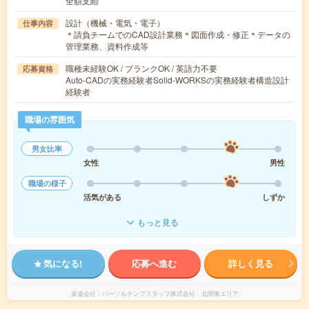
全額支給
設計（機械・電気・電子）
仕事内容
＊請負チームでのCAD設計業務＊図面作成・修正＊データの
管理業務、資料作成等
職種未経験OK / ブランクOK / 英語力不要
応募資格
Auto-CADの実務経験者Solid-WORKSの実務経験者構造設計
経験者
職場の雰囲気
男女比率
女性
男性
職場の様子
活気がある
しずか
もっと見る
気になる!
応募へ進む
詳しく見る
派遣会社
パーソルテンプスタッフ株式会社 北関東エリア