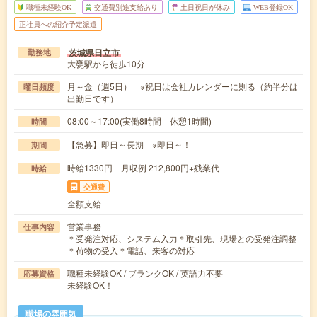
職種未経験OK
交通費別途支給あり
土日祝日が休み
WEB登録OK
正社員への紹介予定派遣
茨城県日立市
勤務地
大甕駅から徒歩10分
月～金（週5日） ※祝日は会社カレンダーに則る（約半分は
曜日頻度
出勤日です）
08:00～17:00(実働8時間 休憩1時間)
時間
【急募】即日～長期 ※即日～！
期間
時給1330円 月収例 212,800円+残業代
時給
交通費
全額支給
営業事務
仕事内容
＊受発注対応、システム入力＊取引先、現場との受発注調整
＊荷物の受入＊電話、来客の対応
職種未経験OK / ブランクOK / 英語力不要
応募資格
未経験OK！
職場の雰囲気