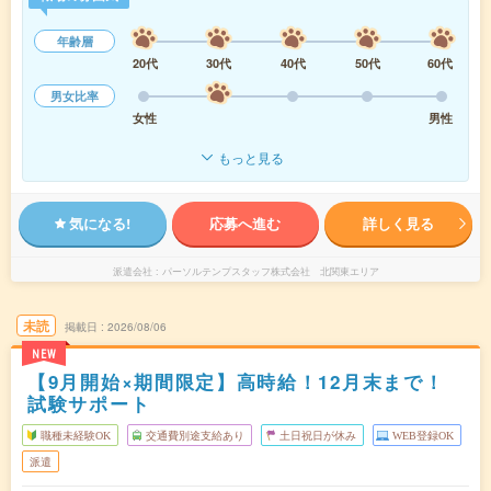
年齢層
20代
30代
40代
50代
60代
男女比率
女性
男性
もっと見る
気になる!
応募へ進む
詳しく見る
派遣会社
パーソルテンプスタッフ株式会社 北関東エリア
未読
掲載日
2026/08/06
NEW
【9月開始×期間限定】高時給！12月末まで！
試験サポート
職種未経験OK
交通費別途支給あり
土日祝日が休み
WEB登録OK
派遣