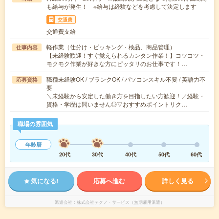
も給与が発生！ ※給与は経験などを考慮して決定します
交通費
交通費支給
軽作業（仕分け・ピッキング・検品、商品管理）
仕事内容
【未経験歓迎！すぐ覚えられるカンタン作業！】コツコツ・
モクモク作業が好きな方にピッタリのお仕事です！…
職種未経験OK / ブランクOK / パソコンスキル不要 / 英語力不
応募資格
要
＼未経験から安定した働き方を目指したい方歓迎！／経験・
資格・学歴は問いません◎▽おすすめポイントリク…
職場の雰囲気
年齢層
20代
30代
40代
50代
60代
気になる!
応募へ進む
詳しく見る
派遣会社
株式会社テクノ・サービス（無期雇用派遣）