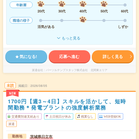
年齢層
20代
30代
40代
50代
60代
職場の様子
活気がある
しずか
もっと見る
気になる!
応募へ進む
詳しく見る
派遣会社
パーソルテンプスタッフ株式会社 北関東エリア
未読
掲載日
2026/08/05
NEW
1700円【週3～4日】スキルを活かして、短時
間勤務＊発電プラントの強度解析業務
交通費別途支給あり
土日祝日が休み
残業なし
WEB登録OK
派遣
茨城県日立市
勤務地