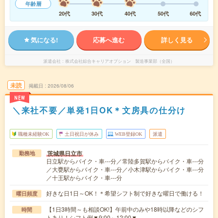
年齢層
20代
30代
40代
50代
60代
気になる!
応募へ進む
詳しく見る
派遣会社
株式会社綜合キャリアオプション 製造事業部（全国）
未読
掲載日
2026/08/06
NEW
＼来社不要／単発1日OK＊文房具の仕分け
職種未経験OK
土日祝日が休み
WEB登録OK
派遣
茨城県日立市
勤務地
日立駅からバイク・車---分／常陸多賀駅からバイク・車---分
／大甕駅からバイク・車---分／小木津駅からバイク・車---分
／十王駅からバイク・車---分
好きな日1日～OK！＊希望シフト制で好きな曜日で働ける！
曜日頻度
【1日3時間～も相談OK!】午前中のみや18時以降などのシフ
時間
トあり！シフト例▼9:00～12:00▼…