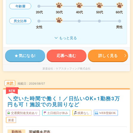
年齢層
20代
30代
40代
50代
60代
男女比率
女性
男性
もっと見る
気になる!
応募へ進む
詳しく見る
派遣会社
ケアスタッフィング株式会社
未読
掲載日
2026/08/07
NEW
＼空いた時間で働く！／日払いOK×1勤務3万
円も可！施設での見回りなど
交通費別途支給あり
土日祝日が休み
残業なし
WEB登録OK
派遣
茨城県水戸市
勤務地