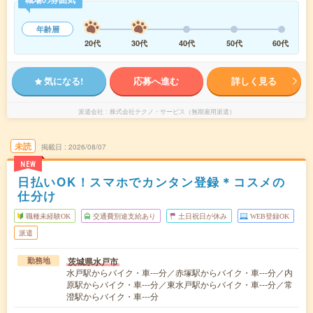
年齢層
20代
30代
40代
50代
60代
気になる!
応募へ進む
詳しく見る
派遣会社
株式会社テクノ・サービス（無期雇用派遣）
未読
掲載日
2026/08/07
NEW
日払いOK！スマホでカンタン登録＊コスメの
仕分け
職種未経験OK
交通費別途支給あり
土日祝日が休み
WEB登録OK
派遣
茨城県水戸市
勤務地
水戸駅からバイク・車---分／赤塚駅からバイク・車---分／内
原駅からバイク・車---分／東水戸駅からバイク・車---分／常
澄駅からバイク・車---分