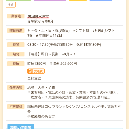
派遣
茨城県水戸市
勤務地
赤塚駅から車8分
月～金・土・日・祝(週5日) ※シフト制 ※月9日(シフト
曜日頻度
制) ★年間休日112日！
08:30～17:30(実働7時間30分 休憩1時間30分)
時間
【急募】即日～長期 ※8月～！
期間
時給1350円 月収例 202,500円
時給
交通費
全額支給
総務・人事・労務
仕事内容
＊来客対応・電話の応対（家族・業者・本部とのやり取り、
一次対応）＊介護保険の請求、契約書類の管理＊職…
職種未経験OK / ブランクOK / パソコンスキル不要 / 英語力不
応募資格
要
事務経験のある方
職場の雰囲気