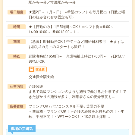
駅から---分／常澄駅から---分
★週2日～（月～日） ※希望のシフトを毎月提出（日数と曜
曜日頻度
日の組み合わせや固定も可）
★【日勤のみ】1日5時間～OK！≪シフト例≫9:00～
時間
14:0010:00～15:0012:00～1…
【急募】即日勤務OK！中旬～など開始日相談可 ★まずは
期間
お試し2カ月～のスタートも歓迎！
経験者時給1650円～ 介護福祉士時給1700円～ ※日払い/
時給
週払いOK
交通費
交通費全額支給
介護関連
仕事内容
まるで高級マンションのような施設で働けるお仕事です！で
きたばかりの施設が多く、利用者さんの要介護度も…
ブランクOK / パソコンスキル不要 / 英語力不要
応募資格
＜無資格・ブランクOK！＞介護の経験をお持ちの方！・年
齢、学歴不問！・WワークOK！・10名以上採用…
職場の雰囲気