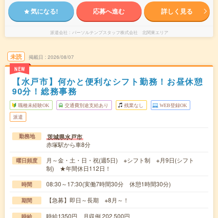
気になる!
応募へ進む
詳しく見る
派遣会社
パーソルテンプスタッフ株式会社 北関東エリア
未読
掲載日
2026/08/07
NEW
【水戸市】何かと便利なシフト勤務！お昼休憩
90分！総務事務
職種未経験OK
交通費別途支給あり
残業なし
WEB登録OK
派遣
茨城県水戸市
勤務地
赤塚駅から車8分
月～金・土・日・祝(週5日) ※シフト制 ※月9日(シフト
曜日頻度
制) ★年間休日112日！
08:30～17:30(実働7時間30分 休憩1時間30分)
時間
【急募】即日～長期 ※8月～！
期間
時給1350円 月収例 202,500円
時給