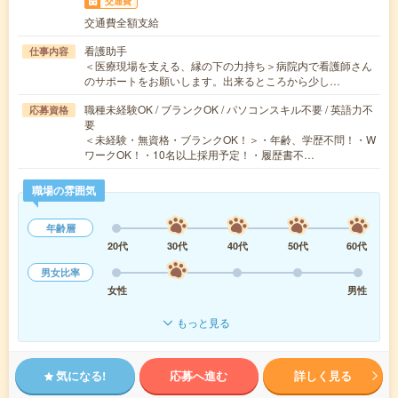
交通費
交通費全額支給
看護助手
仕事内容
＜医療現場を支える、縁の下の力持ち＞病院内で看護師さん
のサポートをお願いします。出来るところから少し…
職種未経験OK / ブランクOK / パソコンスキル不要 / 英語力不
応募資格
要
＜未経験・無資格・ブランクOK！＞・年齢、学歴不問！・W
ワークOK！・10名以上採用予定！・履歴書不…
職場の雰囲気
年齢層
20代
30代
40代
50代
60代
男女比率
女性
男性
もっと見る
気になる!
応募へ進む
詳しく見る