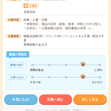
交通費
全額支給
総務・人事・労務
仕事内容
＊来客対応・電話の応対（家族・業者・本部とのやり取り、
一次対応）＊介護保険の請求、契約書類の管理（レ…
職種未経験OK / ブランクOK / パソコンスキル不要 / 英語力不
応募資格
要
事務経験のある方
職場の雰囲気
職場の様子
活気がある
しずか
仕事の仕方
テキパキ
コツコツ
気になる!
応募へ進む
詳しく見る
派遣会社
パーソルテンプスタッフ株式会社 北関東エリア