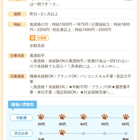
は一例です！そ…
即日～2ヶ月以上
期間
無資格の方：時給1500円～1875円 / 介護福祉士：時給1800
時給
円～2250円 / 初任者以上：時給1600円～2000円
交通費
全額支給
看護助手
仕事内容
＼無資格・未経験OKの看護助手／医療行為は一切行わない
ので未経験でも安心！▽具体的には…・リネンやシ…
職種未経験OK / ブランクOK / パソコンスキル不要 / 英語力不
応募資格
要
＼無資格＊未経験OK／★年齢不問・ブランクOK★履歴書不
要・来社不要（電話登録OK）★社会保険完備＼…
職場の雰囲気
年齢層
20代
30代
40代
50代
60代
男女比率
女性
男性