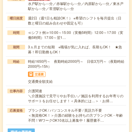
水戸駅から---分／赤塚駅から---分／内原駅から---分／東水戸
駅から---分／常澄駅から---分
週2日（週1日も相談OK！） ※希望のシフトを毎月提出（日
曜日頻度
数と曜日の組み合わせや固定も可）
≪シフト例≫10:00～15:00（実働5時間）12:00～17:00（実
時間
働5時間）17:00～翌1…
3ヵ月までの短期 ※職場が気に入れば、長期もOK！ ★急
期間
募！即日勤務もOK！
時給1650円～ 夜勤時給2000円～ 日収3万円～（夜勤時給
時給
2000円×15h）
交通費
交通費全額支給
介護関連
仕事内容
＼介護施設で見守りやお手伝い／施設を利用するお年寄りの
サポートをお任せします！＜具体的には…＞・お掃…
ブランクOK / パソコンスキル不要 / 英語力不要
応募資格
＜無資格OK！＞介護の経験をお持ちの方ブランクOK・年齢
不問！WワークOK10名以上募集中！履歴書不…