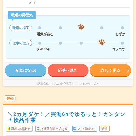
Ｋ！
職場の雰囲気
職場の様子
活気がある
しずか
仕事の仕方
テキパキ
コツコツ
気になる!
応募へ進む
詳しく見る
派遣会社
株式会社JR東日本パーソネルサービス
未読
＼2カ月ダケ！／実働6hでゆるっと！カンタン
＊検品作業
職種未経験OK
交通費別途支給あり
WEB登録OK
派遣