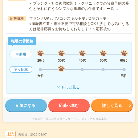
＜ブランク・社会復帰歓迎！＞クリニックでの診察予約の受
付とそれに伴うシンプルな事務のお仕事です。ー具…
ブランクOK / パソコンスキル不要 / 英語力不要
応募資格
※履歴書不要・来社不要で電話相談もOK！少しでも気になる
方は是非応募をお待ちしております！＼応募後の…
職場の雰囲気
年齢層
20代
30代
40代
50代
60代
男女比率
女性
男性
もっと見る
気になる!
応募へ進む
詳しく見る
派遣会社
株式会社スタッフサービス メディカル事業本部
未読
掲載日
2026/08/07