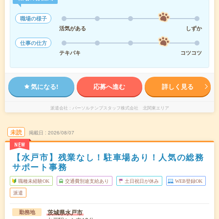
職場の様子
活気がある
しずか
仕事の仕方
テキパキ
コツコツ
気になる!
応募へ進む
詳しく見る
派遣会社
パーソルテンプスタッフ株式会社 北関東エリア
未読
掲載日
2026/08/07
NEW
【水戸市】残業なし！駐車場あり！人気の総務
サポート事務
職種未経験OK
交通費別途支給あり
土日祝日が休み
WEB登録OK
派遣
茨城県水戸市
勤務地