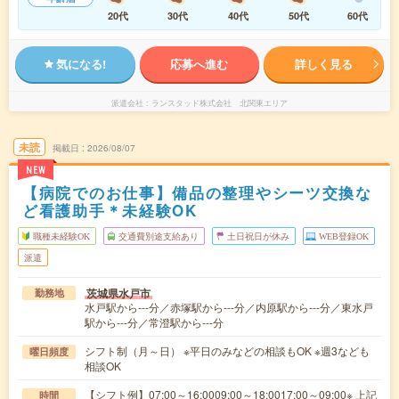
20代
30代
40代
50代
60代
気になる!
応募へ進む
詳しく見る
派遣会社
ランスタッド株式会社 北関東エリア
未読
掲載日
2026/08/07
NEW
【病院でのお仕事】備品の整理やシーツ交換な
ど看護助手＊未経験OK
職種未経験OK
交通費別途支給あり
土日祝日が休み
WEB登録OK
派遣
茨城県水戸市
勤務地
水戸駅から---分／赤塚駅から---分／内原駅から---分／東水戸
駅から---分／常澄駅から---分
シフト制（月～日） ※平日のみなどの相談もOK ※週3なども
曜日頻度
相談OK
【シフト例】07:00～16:0009:00～18:0017:00～09:00※ 上記
時間