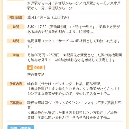
水戸駅から---分／赤塚駅から---分／内原駅から---分／東水戸
駅から---分／常澄駅から---分
週5日／月～金（土日休み）
曜日頻度
8:30～17:30（実働8時間）※上記は一例です。業務上必要が
時間
ある場合や配属先の都合により、時間帯…
無期雇用（テクノ・サービスの正社員として勤務いただきま
期間
す）
月給20万円～25万円 ★配属先が変更となった際の待機期間
時給
も給与が発生！ ※給与は経験などを考慮して決定します
交通費
交通費支給
軽作業（仕分け・ピッキング・検品、商品管理）
仕事内容
【未経験歓迎！すぐ覚えられるカンタン作業がたくさん！】
シンプルな作業が中心なので、安心してスタートで…
職種未経験OK / ブランクOK / パソコンスキル不要 / 英語力不
応募資格
要
＼未経験から安定した働き方を目指したい方歓迎！／経験・
資格・学歴は問いません◎「そろそろ腰を据えて働…
職場の雰囲気