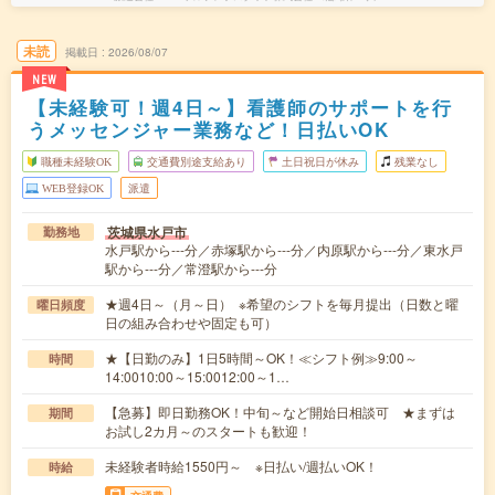
未読
掲載日
2026/08/07
NEW
【未経験可！週4日～】看護師のサポートを行
うメッセンジャー業務など！日払いOK
職種未経験OK
交通費別途支給あり
土日祝日が休み
残業なし
WEB登録OK
派遣
茨城県水戸市
勤務地
水戸駅から---分／赤塚駅から---分／内原駅から---分／東水戸
駅から---分／常澄駅から---分
★週4日～（月～日） ※希望のシフトを毎月提出（日数と曜
曜日頻度
日の組み合わせや固定も可）
★【日勤のみ】1日5時間～OK！≪シフト例≫9:00～
時間
14:0010:00～15:0012:00～1…
【急募】即日勤務OK！中旬～など開始日相談可 ★まずは
期間
お試し2カ月～のスタートも歓迎！
未経験者時給1550円～ ※日払い/週払いOK！
時給