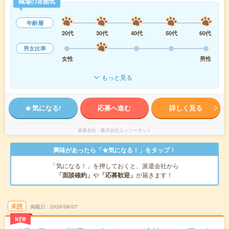
職場の雰囲気
年齢層
20代
30代
40代
50代
60代
男女比率
女性
男性
もっと見る
気になる!
応募へ進む
詳しく見る
派遣会社
株式会社ニッソーネット
興味があったら「★気になる！」をタップ！
「気になる！」を押しておくと、派遣会社から
「面談確約」
や
「応募歓迎」
が届きます！
未読
掲載日
2026/08/07
NEW