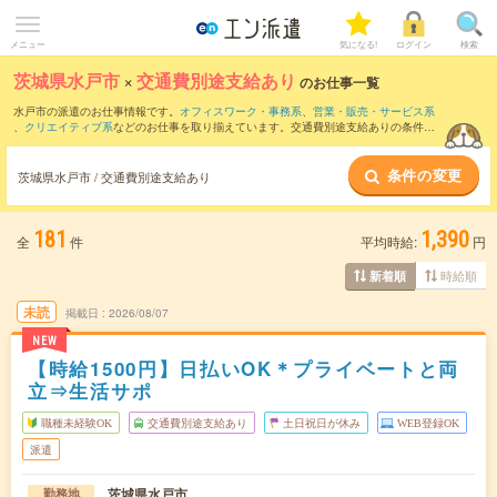
メニュー
気になる!
ログイン
検索
茨城県水戸市
×
交通費別途支給あり
のお仕事一覧
水戸市の派遣のお仕事情報です。
オフィスワーク・事務系
、
営業・販売・サービス系
、
クリエイティブ系
などのお仕事を取り揃えています。交通費別途支給ありの条件の
他に、
職種未経験OK
、
友だちと一緒の応募OK
、
残業なし
などのこだわり条件も取り
揃えています。
条件の変更
茨城県水戸市 / 交通費別途支給あり
181
1,390
全
件
平均時給:
円
時給順
新着順
未読
掲載日
2026/08/07
NEW
【時給1500円】日払いOK＊プライベートと両
立⇒生活サポ
職種未経験OK
交通費別途支給あり
土日祝日が休み
WEB登録OK
派遣
茨城県水戸市
勤務地