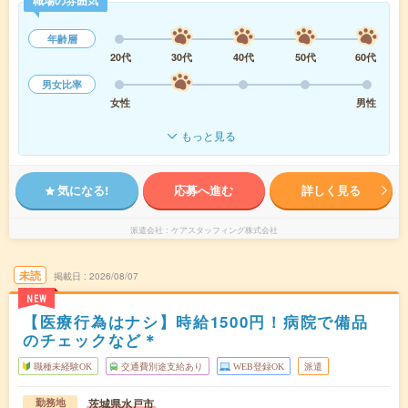
職場の雰囲気
年齢層
20代
30代
40代
50代
60代
男女比率
女性
男性
もっと見る
気になる!
応募へ進む
詳しく見る
派遣会社
ケアスタッフィング株式会社
未読
掲載日
2026/08/07
NEW
【医療行為はナシ】時給1500円！病院で備品
のチェックなど＊
職種未経験OK
交通費別途支給あり
WEB登録OK
派遣
茨城県水戸市
勤務地