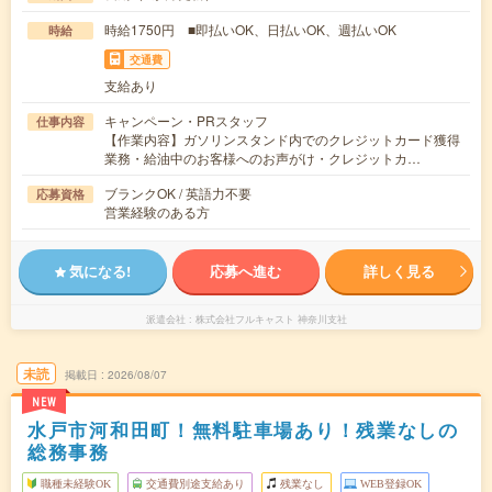
時給1750円 ■即払いOK、日払いOK、週払いOK
時給
交通費
支給あり
キャンペーン・PRスタッフ
仕事内容
【作業内容】ガソリンスタンド内でのクレジットカード獲得
業務・給油中のお客様へのお声がけ・クレジットカ…
ブランクOK / 英語力不要
応募資格
営業経験のある方
気になる!
応募へ進む
詳しく見る
派遣会社
株式会社フルキャスト 神奈川支社
未読
掲載日
2026/08/07
NEW
水戸市河和田町！無料駐車場あり！残業なしの
総務事務
職種未経験OK
交通費別途支給あり
残業なし
WEB登録OK