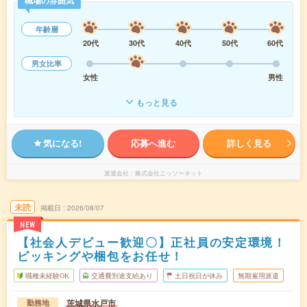
年齢層
20代
30代
40代
50代
60代
男女比率
女性
男性
もっと見る
気になる!
応募へ進む
詳しく見る
派遣会社
株式会社ニッソーネット
未読
掲載日
2026/08/07
NEW
【社会人デビュー歓迎〇】正社員の安定環境！
ピッキングや梱包をお任せ！
職種未経験OK
交通費別途支給あり
土日祝日が休み
無期雇用派遣
茨城県水戸市
勤務地