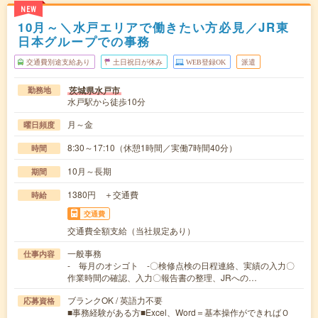
NEW
10月～＼水戸エリアで働きたい方必見／JR東
日本グループでの事務
交通費別途支給あり
土日祝日が休み
WEB登録OK
派遣
茨城県水戸市
勤務地
水戸駅から徒歩10分
月～金
曜日頻度
8:30～17:10（休憩1時間／実働7時間40分）
時間
10月～長期
期間
1380円 ＋交通費
時給
交通費
交通費全額支給（当社規定あり）
一般事務
仕事内容
- 毎月のオシゴト -〇検修点検の日程連絡、実績の入力〇
作業時間の確認、入力〇報告書の整理、JRへの…
ブランクOK / 英語力不要
応募資格
■事務経験がある方■Excel、Word＝基本操作ができればＯ