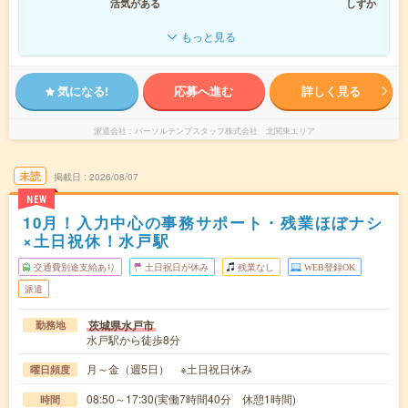
活気がある
しずか
もっと見る
気になる!
応募へ進む
詳しく見る
派遣会社
パーソルテンプスタッフ株式会社 北関東エリア
未読
掲載日
2026/08/07
NEW
10月！入力中心の事務サポート・残業ほぼナシ
×土日祝休！水戸駅
交通費別途支給あり
土日祝日が休み
残業なし
WEB登録OK
派遣
茨城県水戸市
勤務地
水戸駅から徒歩8分
月～金（週5日） ※土日祝日休み
曜日頻度
08:50～17:30(実働7時間40分 休憩1時間)
時間