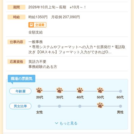
2026年10月上旬～長期 ※10月～！
期間
時給1350円 月収例 207,090円
時給
交通費
全額支給
一般事務
仕事内容
＊専用システムやフォーマットへの入力＊伝票発行＊電話取
次ぎ【OAスキル】フォーマット入力ができればO…
英語力不要
応募資格
事務経験のある方
職場の雰囲気
年齢層
20代
30代
40代
50代
60代
男女比率
女性
男性
もっと見る