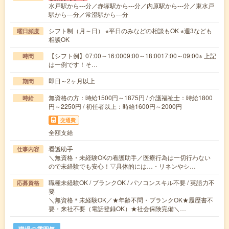
水戸駅から---分／赤塚駅から---分／内原駅から---分／東水戸
駅から---分／常澄駅から---分
シフト制（月～日） ※平日のみなどの相談もOK ※週3なども
曜日頻度
相談OK
【シフト例】07:00～16:0009:00～18:0017:00～09:00※ 上記
時間
は一例です！そ…
即日～2ヶ月以上
期間
無資格の方：時給1500円～1875円 / 介護福祉士：時給1800
時給
円～2250円 / 初任者以上：時給1600円～2000円
交通費
全額支給
看護助手
仕事内容
＼無資格・未経験OKの看護助手／医療行為は一切行わない
ので未経験でも安心！▽具体的には…・リネンやシ…
職種未経験OK / ブランクOK / パソコンスキル不要 / 英語力不
応募資格
要
＼無資格＊未経験OK／★年齢不問・ブランクOK★履歴書不
要・来社不要（電話登録OK）★社会保険完備＼…
職場の雰囲気