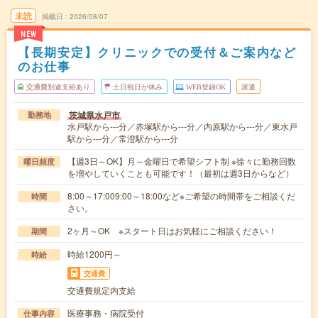
未読
掲載日
2026/08/07
NEW
【長期安定】クリニックでの受付＆ご案内など
のお仕事
交通費別途支給あり
土日祝日が休み
WEB登録OK
派遣
茨城県水戸市
勤務地
水戸駅から---分／赤塚駅から---分／内原駅から---分／東水戸
駅から---分／常澄駅から---分
【週3日～OK】月～金曜日で希望シフト制 ※徐々に勤務回数
曜日頻度
を増やしていくことも可能です！（最初は週3日からなど）
8:00～17:009:00～18:00など※ご希望の時間帯をご相談くだ
時間
さい。
2ヶ月～OK ※スタート日はお気軽にご相談ください！
期間
時給1200円～
時給
交通費
交通費規定内支給
医療事務・病院受付
仕事内容