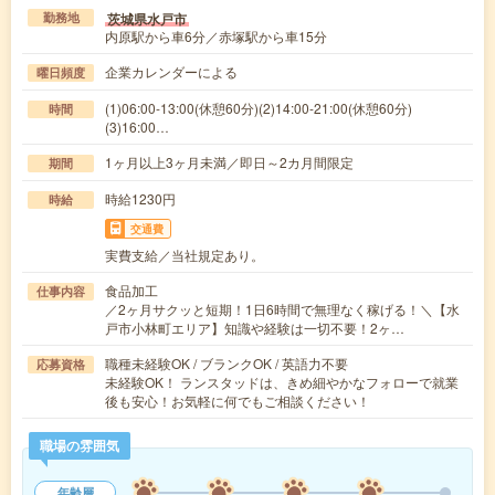
茨城県水戸市
勤務地
内原駅から車6分／赤塚駅から車15分
企業カレンダーによる
曜日頻度
(1)06:00-13:00(休憩60分)(2)14:00-21:00(休憩60分)
時間
(3)16:00…
1ヶ月以上3ヶ月未満／即日～2カ月間限定
期間
時給1230円
時給
交通費
実費支給／当社規定あり。
食品加工
仕事内容
／2ヶ月サクッと短期！1日6時間で無理なく稼げる！＼【水
戸市小林町エリア】知識や経験は一切不要！2ヶ…
職種未経験OK / ブランクOK / 英語力不要
応募資格
未経験OK！ ランスタッドは、きめ細やかなフォローで就業
後も安心！お気軽に何でもご相談ください！
職場の雰囲気
年齢層