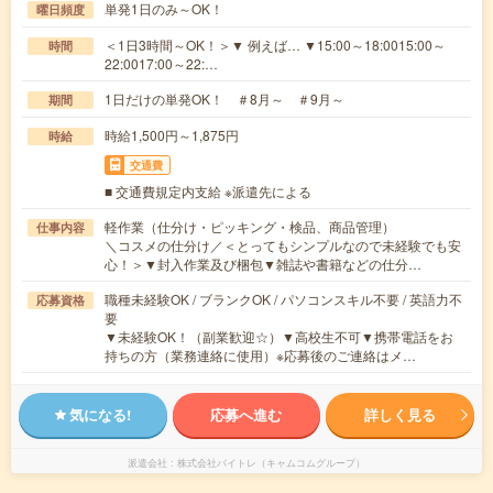
単発1日のみ～OK！
曜日頻度
＜1日3時間～OK！＞▼ 例えば… ▼15:00～18:0015:00～
時間
22:0017:00～22:…
1日だけの単発OK！ ＃8月～ ＃9月～
期間
時給1,500円～1,875円
時給
交通費
■ 交通費規定内支給 ※派遣先による
軽作業（仕分け・ピッキング・検品、商品管理）
仕事内容
＼コスメの仕分け／＜とってもシンプルなので未経験でも安
心！＞▼封入作業及び梱包▼雑誌や書籍などの仕分…
職種未経験OK / ブランクOK / パソコンスキル不要 / 英語力不
応募資格
要
▼未経験OK！（副業歓迎☆）▼高校生不可▼携帯電話をお
持ちの方（業務連絡に使用）※応募後のご連絡はメ…
気になる!
応募へ進む
詳しく見る
派遣会社
株式会社バイトレ（キャムコムグループ）