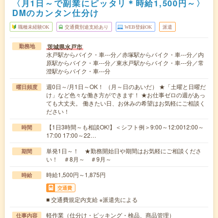
〈月1日～で副業にピッタリ＊時給1,500円～〉
DMのカンタン仕分け
職種未経験OK
交通費別途支給あり
WEB登録OK
派遣
茨城県水戸市
勤務地
水戸駅からバイク・車---分／赤塚駅からバイク・車---分／内
原駅からバイク・車---分／東水戸駅からバイク・車---分／常
澄駅からバイク・車---分
週0日～/月1日～OK！ （月～日のあいだ） ★「土曜と日曜だ
曜日頻度
け」など色々な働き方ができます！ ★お仕事ゼロの週があっ
ても大丈夫。 働きたい日、お休みの希望はお気軽にご相談く
ださい！
【1日3時間～も相談OK!】＜シフト例＞9:00～12:0012:00～
時間
17:00 17:00～22…
単発1日～！ ★勤務開始日や期間はお気軽にご相談くださ
期間
い！ ＃8月～ ＃9月～
時給1,500円～1,875円
時給
交通費
■ 交通費規定内支給 ※派遣先による
軽作業（仕分け・ピッキング・検品、商品管理）
仕事内容