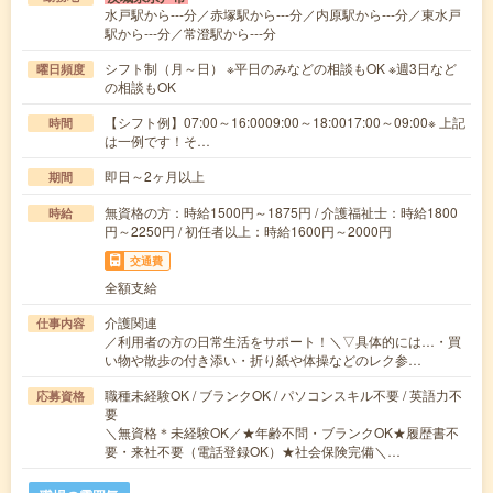
水戸駅から---分／赤塚駅から---分／内原駅から---分／東水戸
駅から---分／常澄駅から---分
シフト制（月～日） ※平日のみなどの相談もOK ※週3日など
曜日頻度
の相談もOK
【シフト例】07:00～16:0009:00～18:0017:00～09:00※ 上記
時間
は一例です！そ…
即日～2ヶ月以上
期間
無資格の方：時給1500円～1875円 / 介護福祉士：時給1800
時給
円～2250円 / 初任者以上：時給1600円～2000円
交通費
全額支給
介護関連
仕事内容
／利用者の方の日常生活をサポート！＼▽具体的には…・買
い物や散歩の付き添い・折り紙や体操などのレク参…
職種未経験OK / ブランクOK / パソコンスキル不要 / 英語力不
応募資格
要
＼無資格＊未経験OK／★年齢不問・ブランクOK★履歴書不
要・来社不要（電話登録OK）★社会保険完備＼…