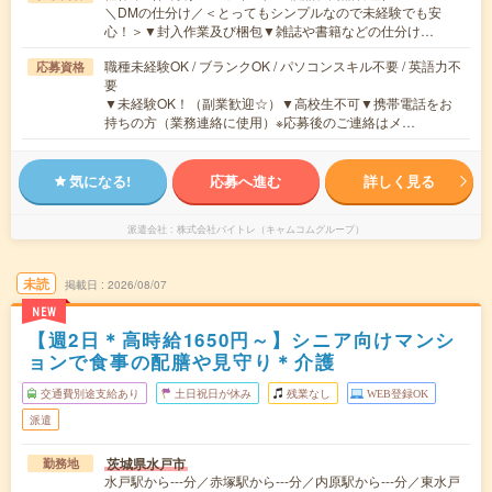
＼DMの仕分け／＜とってもシンプルなので未経験でも安
心！＞▼封入作業及び梱包▼雑誌や書籍などの仕分け…
職種未経験OK / ブランクOK / パソコンスキル不要 / 英語力不
応募資格
要
▼未経験OK！（副業歓迎☆）▼高校生不可▼携帯電話をお
持ちの方（業務連絡に使用）※応募後のご連絡はメ…
気になる!
応募へ進む
詳しく見る
派遣会社
株式会社バイトレ（キャムコムグループ）
未読
掲載日
2026/08/07
NEW
【週2日＊高時給1650円～】シニア向けマンシ
ョンで食事の配膳や見守り＊介護
交通費別途支給あり
土日祝日が休み
残業なし
WEB登録OK
派遣
茨城県水戸市
勤務地
水戸駅から---分／赤塚駅から---分／内原駅から---分／東水戸