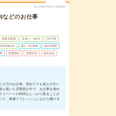
No.SSMZT医IS9_茨城N02
内などのお仕事
複数名募集
友達と一緒OK
OA不要
WEB登録OK
週2～3日勤務
週4日勤務
務
医療福祉
交費支給
服装自由
う入力のお仕事。初めてでも覚えやすい
落ち着いた雰囲気の中で、お仕事を進め
ライベートの時間もしっかり取ることが
たり…毎週リフレッシュしながら働ける