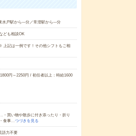
東水戸駅から---分／常澄駅から---分
なども相談OK
～09:00※ 上記は一例です！その他シフトもご相
800円～2250円 / 初任者以上：時給1600
…・買い物や散歩に付き添ったり・折り
・食事…
つづきを見る
 英語力不要