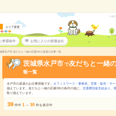
ヘル
エリア変更
た希望条件
お気に入りの派遣会社
城県水戸市 友だちと一緒の応募OKの派遣の仕事一覧
茨城県水戸市
友だちと一緒の
で
報一覧
水戸市の派遣のお仕事情報です。
オフィスワーク・事務系
、
営業・販売・サー
揃えています。友だちと一緒の応募OKの条件の他に、
交通費別途支給あり
、
取り揃えています。
39
1
30
件中
～
件を表示中