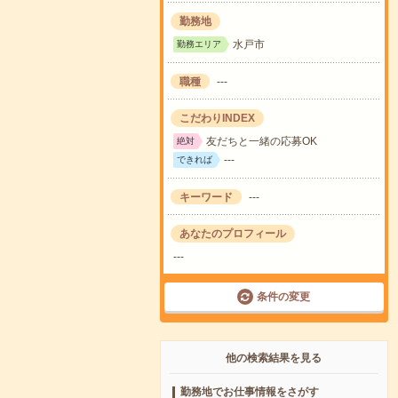
勤務地
水戸市
勤務エリア
職種
---
こだわりINDEX
友だちと一緒の応募OK
絶対
---
できれば
キーワード
---
あなたのプロフィール
---
条件の変更
他の検索結果を見る
勤務地でお仕事情報をさがす