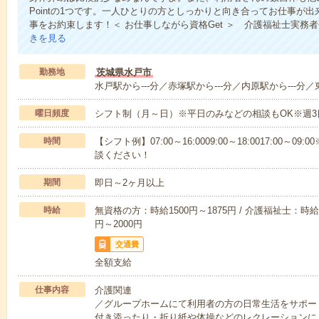
Pointの1つです。一人ひとりの方としっかりと向き合ってお仕事が
事をお約束します！＜ お仕事しながら資格Get ＞ 介護福祉士実務
きを見る
勤務地
茨城県水戸市
水戸駅から---分／赤塚駅から---分／内原駅から---分／
曜日頻度
シフト制（月～日）※平日のみなどの相談もOK※週3
時間
【シフト例】07:00～16:0009:00～18:0017:00
談ください！
期間
即日～2ヶ月以上
時給
無資格の方：時給1500円～1875円 / 介護福祉士：時給1
円～2000円
交通費
全額支給
仕事内容
介護関連
／グループホームにて利用者の方の日常生活をサポー
付き添ったり・折り紙や体操などのレクレーションに