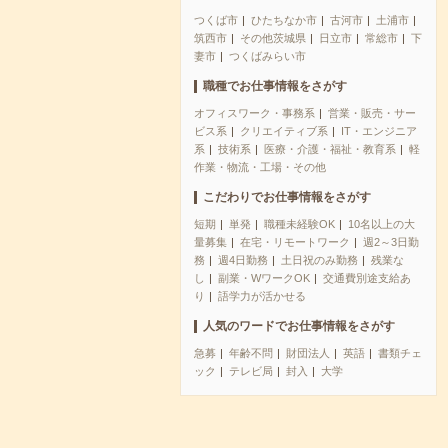
つくば市
ひたちなか市
古河市
土浦市
筑西市
その他茨城県
日立市
常総市
下
妻市
つくばみらい市
職種でお仕事情報をさがす
オフィスワーク・事務系
営業・販売・サー
ビス系
クリエイティブ系
IT・エンジニア
系
技術系
医療・介護・福祉・教育系
軽
作業・物流・工場・その他
こだわりでお仕事情報をさがす
短期
単発
職種未経験OK
10名以上の大
量募集
在宅・リモートワーク
週2～3日勤
務
週4日勤務
土日祝のみ勤務
残業な
し
副業・WワークOK
交通費別途支給あ
り
語学力が活かせる
人気のワードでお仕事情報をさがす
急募
年齢不問
財団法人
英語
書類チェ
ック
テレビ局
封入
大学