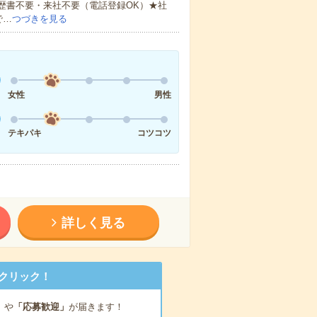
歴書不要・来社不要（電話登録OK）★社
で…
つづきを見る
女性
男性
テキパキ
コツコツ
詳しく見る
クリック！
」
や
「応募歓迎」
が届きます！