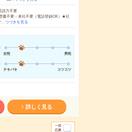
 英語力不要
歴書不要・来社不要（電話登録OK）★社
で…
つづきを見る
女性
男性
テキパキ
コツコツ
詳しく見る
一括
応募