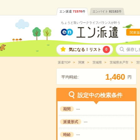
エン派遣
71570
件
エンバイト
82182
件
ちょうど良いワークライフバランスが叶う
関東版
気になる！リスト
0
保存し
派遣TOP
関東
茨城県
茨城県水戸市
茨
,
1
4
6
0
平均時給:
円
設定中の検索条件
期間
---
派遣形式
---
時給
---