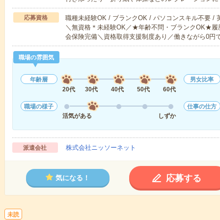
応募資格
職種未経験OK / ブランクOK / パソコンスキル不要 /
＼無資格＊未経験OK／★年齢不問・ブランクOK★履
会保険完備＼資格取得支援制度あり／働きながら0円
職場の雰囲気
年齢層
男女比率
20代
30代
40代
50代
60代
職場の様子
仕事の仕方
活気がある
しずか
株式会社ニッソーネット
派遣会社
応募する
気になる！
未読