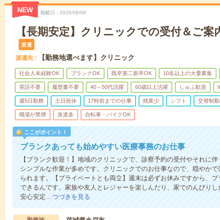
NEW
掲載日
2026/08/09
【長期安定】クリニックでの受付＆ご案
派遣
【勤務地選べます】クリニック
派遣先
社会人未経験OK
ブランクOK
既卒第二新卒OK
10名以上の大量募集
英語不要
履歴書不要
40～50代活躍
60歳以上活躍
しゅふ歓迎
週5日勤務
土日祝休
17時前までの仕事
残業少
シフト
交替制勤
職場が禁煙
派遣多
自転車・バイクOK
ここがポイント！
ブランクあっても始めやすい医療事務のお仕事
【ブランク歓迎！】地域のクリニックで、診察予約の受付やそれに伴
シンプルな作業が多めです。クリニックでのお仕事なので、穏やかで
られます。【プライベートとも両立】週末は必ずお休みですから、プ
できるんです。家族や友人とレジャーを楽しんだり、家でのんびりし
安心安定…
つづきを見る