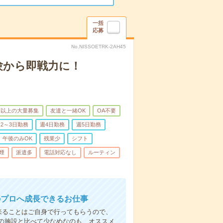
一括
応募
No.NISSOETRK-2AH45
験から即戦力に！
名以上の大量募集
友達と一緒OK
OA不要
2～3日勤務
週4日勤務
週5日勤務
午後のみOK
残業少
シフト
煙
派遣多
電話対応なし
ルーティン
のプロへ成長できるお仕事
来ることはご自身で行ってもらうので、
の施設と比べて少なめなのも、オススメ