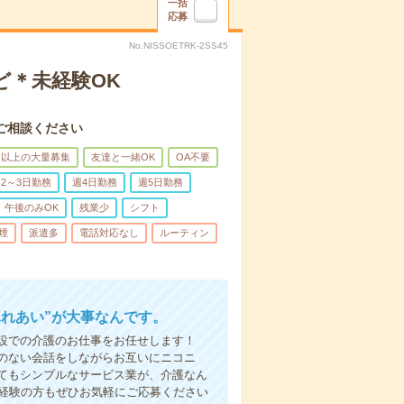
一括
応募
No.NISSOETRK-2SS45
ど＊未経験OK
ご相談ください
名以上の大量募集
友達と一緒OK
OA不要
2～3日勤務
週4日勤務
週5日勤務
午後のみOK
残業少
シフト
煙
派遣多
電話対応なし
ルーティン
ふれあい”が大事なんです。
設での介護のお仕事をお任せします！
のない会話をしながらお互いにニコニ
てもシンプルなサービス業が、介護なん
未経験の方もぜひお気軽にご応募ください