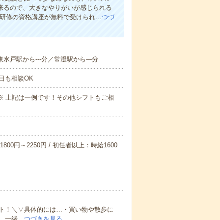
出来るので、大きなやりがいが感じられる
者研修の資格講座が無料で受けられ…
つづ
東水戸駅から---分／常澄駅から---分
日も相談OK
～09:00※ 上記は一例です！その他シフトもご相
800円～2250円 / 初任者以上：時給1600
ト！＼▽具体的には…・買い物や散歩に
 一緒…
つづきを見る