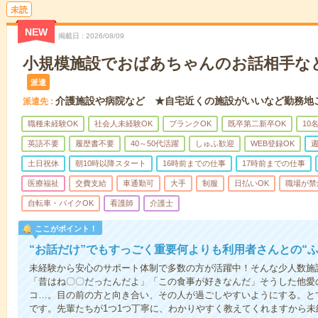
未読
NEW
掲載日
2026/08/09
小規模施設でおばあちゃんのお話相手な
派遣
介護施設や病院など ★自宅近くの施設がいいなど勤務地
派遣先
職種未経験OK
社会人未経験OK
ブランクOK
既卒第二新卒OK
10
英語不要
履歴書不要
40～50代活躍
しゅふ歓迎
WEB登録OK
週
土日祝休
朝10時以降スタート
16時前までの仕事
17時前までの仕事
医療福祉
交費支給
車通勤可
大手
制服
日払いOK
職場が禁
自転車・バイクOK
看護師
介護士
ここがポイント！
“お話だけ”でもすっごく重要何よりも利用者さんとの“
未経験から安心のサポート体制で多数の方が活躍中！そんな少人数施
「昔はね〇〇だったんだよ」「この食事が好きなんだ」そうした他愛
コ…。目の前の方と向き合い、その人が過ごしやすいようにする。と
です。先輩たちが1つ1つ丁寧に、わかりやすく教えてくれますから