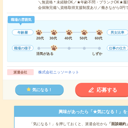
＼無資格＊未経験OK／★年齢不問・ブランクOK★履
会保険完備＼資格取得支援制度あり／働きながら0円
職場の雰囲気
年齢層
男女比率
20代
30代
40代
50代
60代
職場の様子
仕事の仕方
活気がある
しずか
株式会社ニッソーネット
派遣会社
応募する
気になる！
興味があったら「★気になる！」を
「気になる！」を押しておくと、派遣会社から
「面談確約