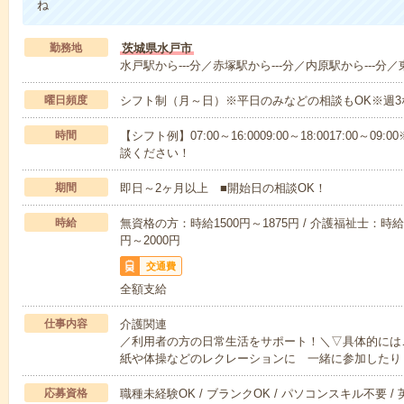
ね
勤務地
茨城県水戸市
水戸駅から---分／赤塚駅から---分／内原駅から---分／
曜日頻度
シフト制（月～日）※平日のみなどの相談もOK※週3
時間
【シフト例】07:00～16:0009:00～18:0017:00
談ください！
期間
即日～2ヶ月以上 ■開始日の相談OK！
時給
無資格の方：時給1500円～1875円 / 介護福祉士：時給1
円～2000円
交通費
全額支給
仕事内容
介護関連
／利用者の方の日常生活をサポート！＼▽具体的には
紙や体操などのレクレーションに 一緒に参加したり
応募資格
職種未経験OK / ブランクOK / パソコンスキル不要 /