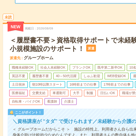
未読
NEW
掲載日
2026/08/09
＜履歴書不要＞資格取得サポートで未経
小規模施設のサポート！
派遣
グループホーム
派遣先
職種未経験OK
社会人未経験OK
ブランクOK
既卒第二新卒OK
10
英語不要
履歴書不要
40～50代活躍
しゅふ歓迎
WEB登録OK
週
土日祝休
朝10時以降スタート
16時前までの仕事
17時前までの仕事
医療福祉
交費支給
車通勤可
大手
制服
日払いOK
職場が禁
自転車・バイクOK
看護師
介護士
ここがポイント！
＼資格講座が “タダ” で受けられます／未経験から介護
＜ グループホームだからこそ ＞ 施設の特性上、利用者さん自ら出
身体介助は比較的少なめなんですよ。また、利用者さんの数自体も他