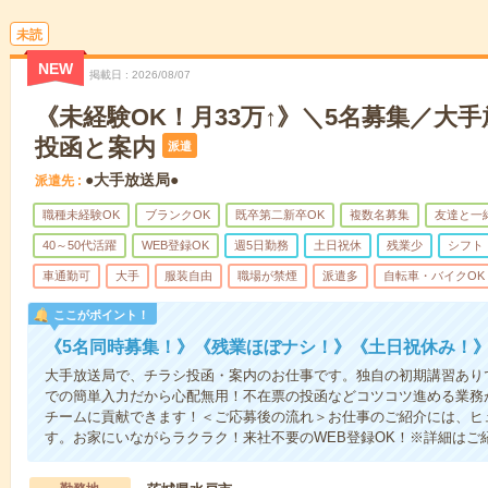
未読
NEW
掲載日
2026/08/07
《未経験OK！月33万↑》＼5名募集／大
投函と案内
派遣
●大手放送局●
派遣先
職種未経験OK
ブランクOK
既卒第二新卒OK
複数名募集
友達と一
40～50代活躍
WEB登録OK
週5日勤務
土日祝休
残業少
シフト
車通勤可
大手
服装自由
職場が禁煙
派遣多
自転車・バイクOK
ここがポイント！
《5名同時募集！》《残業ほぼナシ！》《土日祝休み！
大手放送局で、チラシ投函・案内のお仕事です。独自の初期講習あり
での簡単入力だから心配無用！不在票の投函などコツコツ進める業務
チームに貢献できます！＜ご応募後の流れ＞お仕事のご紹介には、ヒ
す。お家にいながらラクラク！来社不要のWEB登録OK！※詳細はご