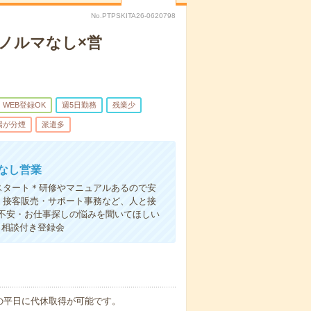
No.PTPSKITA26-0620798
！ノルマなし×営
WEB登録OK
週5日勤務
残業少
場が分煙
派遣多
なし営業
スタート＊研修やマニュアルあるので安
・接客販売・サポート事務など、人と接
不安・お仕事探しの悩みを聞いてほしい
と相談付き登録会
の平日に代休取得が可能です。