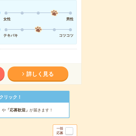
女性
男性
テキパキ
コツコツ
詳しく見る
クリック！
」
や
「応募歓迎」
が届きます！
一括
応募