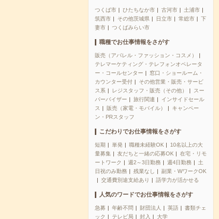
つくば市
ひたちなか市
古河市
土浦市
筑西市
その他茨城県
日立市
常総市
下
妻市
つくばみらい市
職種でお仕事情報をさがす
販売（アパレル・ファッション・コスメ）
テレマーケティング・テレフォンオペレータ
ー・コールセンター
窓口・ショールーム・
カウンター受付
その他営業・販売・サービ
ス系
レジスタッフ・販売（その他）
スー
パーバイザー
旅行関連
インサイドセール
ス
販売（家電・モバイル）
キャンペー
ン・PRスタッフ
こだわりでお仕事情報をさがす
短期
単発
職種未経験OK
10名以上の大
量募集
友だちと一緒の応募OK
在宅・リモ
ートワーク
週2～3日勤務
週4日勤務
土
日祝のみ勤務
残業なし
副業・WワークOK
交通費別途支給あり
語学力が活かせる
人気のワードでお仕事情報をさがす
急募
年齢不問
財団法人
英語
書類チェ
ック
テレビ局
封入
大学