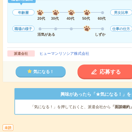
年齢層
男女比率
20代
30代
40代
50代
60代
職場の様子
仕事の仕方
活気がある
しずか
ヒューマンリソシア株式会社
派遣会社
応募する
気になる！
興味があったら「★気になる！」を
「気になる！」を押しておくと、派遣会社から
「面談確約
未読