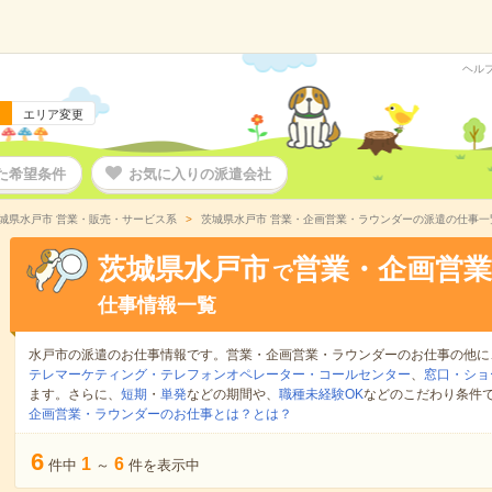
ヘル
エリア変更
た希望条件
お気に入りの派遣会社
城県水戸市 営業・販売・サービス系
茨城県水戸市 営業・企画営業・ラウンダーの派遣の仕事一
茨城県水戸市
営業・企画営
で
仕事情報一覧
水戸市の派遣のお仕事情報です。営業・企画営業・ラウンダーのお仕事の他に
テレマーケティング・テレフォンオペレーター・コールセンター
、
窓口・ショ
ます。さらに、
短期
・
単発
などの期間や、
職種未経験OK
などのこだわり条件
企画営業・ラウンダーのお仕事とは？とは？
6
1
6
件中
～
件を表示中