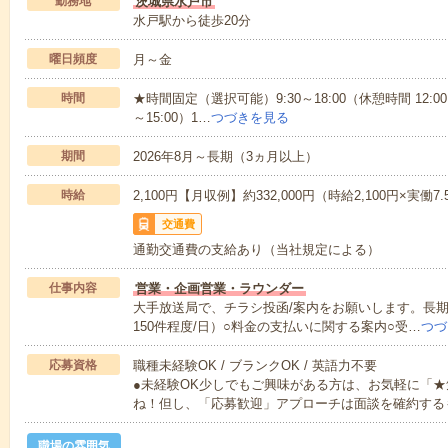
勤務地
茨城県水戸市
水戸駅から徒歩20分
曜日頻度
月～金
時間
★時間固定（選択可能）9:30～18:00（休憩時間 12:00～1
～15:00）1…
つづきを見る
期間
2026年8月～長期（3ヵ月以上）
時給
2,100円【月収例】約332,000円（時給2,100円×実働7
交通費
通勤交通費の支給あり（当社規定による）
仕事内容
営業・企画営業・ラウンダー
大手放送局で、チラシ投函/案内をお願いします。長期
150件程度/日）○料金の支払いに関する案内○受…
つづ
応募資格
職種未経験OK / ブランクOK / 英語力不要
●未経験OK少しでもご興味がある方は、お気軽に「
ね！但し、「応募歓迎」アプローチは面談を確約する
職場の雰囲気