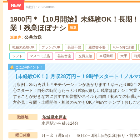
NEW
掲載日
2026/08/06
1900円＊【10月開始】未経験OK！長期
業！残業ほぼナシ
派遣
公共放送
派遣先
職種未経験OK
ブランクOK
英語不要
履歴書不要
40～50代活躍
シフト
マスコミ広告
芸能音楽
交費支給
車通勤可
大手
職
ここがポイント！
【未経験OK！】月収28万円～！9時半スタート！ノルマ
月収例：25万円以上＊モチベーションがあがります！ゆったり9時半
心スタート！自分の時間もたっぷり確保○嬉しい残業ほぼナシ！営業
することが好きな方におすすめ髪型やネイルも自由！初めての転職が
方必見！夜間・土曜開催・相談のみでもOK／初めてテンプ！おしご
勤務地
茨城県水戸市
水戸駅から徒歩14分
曜日頻度
月～金（週5日） ※月2～3回土日祝出勤有り・前後