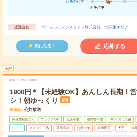
仕事の仕方
テキパキ
パーソルテンプスタッフ株式会社 北関東エリア
派遣会社
応募する
気になる！
未読
掲載日
2026/08/04
1900円＊【未経験OK】あんしん長期！
シ！朝ゆっくり
派遣
公共放送
派遣先
職種未経験OK
ブランクOK
英語不要
履歴書不要
40～50代活躍
シフト
マスコミ広告
芸能音楽
交費支給
車通勤可
大手
職