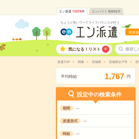
エン派遣
71573
件
エンバイト
82531
件
ちょうど良いワークライフバランスが叶う
関東版
気になる！リスト
0
保存し
派遣TOP
関東
茨城県
茨城県水戸市
茨
,
1
7
6
7
平均時給:
円
設定中の検索条件
期間
---
派遣形式
---
時給
---