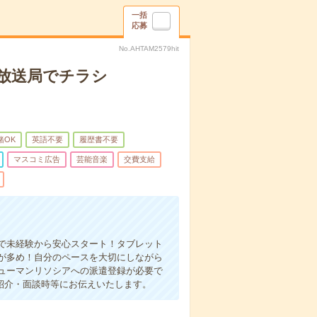
一括
応募
No.AHTAM2579hit
手放送局でチラシ
緒OK
英語不要
履歴書不要
マスコミ広告
芸能音楽
交費支給
》
で未経験から安心スタート！タブレット
が多め！自分のペースを大切にしながら
ューマンリソシアへの派遣登録が必要で
紹介・面談時等にお伝えいたします。