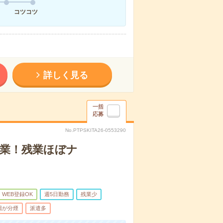
コツコツ
詳しく見る
一括
応募
No.PTPSKITA26-0553290
営業！残業ほぼナ
WEB登録OK
週5日勤務
残業少
場が分煙
派遣多