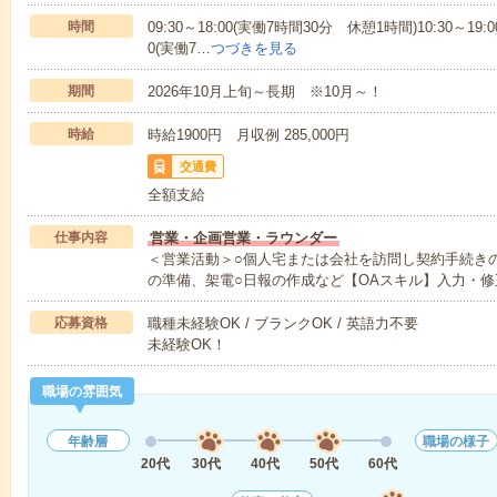
時間
09:30～18:00(実働7時間30分 休憩1時間)10:30～19:
0(実働7…
つづきを見る
期間
2026年10月上旬～長期 ※10月～！
時給
時給1900円 月収例 285,000円
交通費
全額支給
仕事内容
営業・企画営業・ラウンダー
＜営業活動＞○個人宅または会社を訪問し契約手続き
の準備、架電○日報の作成など【OAスキル】入力・修
応募資格
職種未経験OK / ブランクOK / 英語力不要
未経験OK！
職場の雰囲気
年齢層
職場の様子
20代
30代
40代
50代
60代