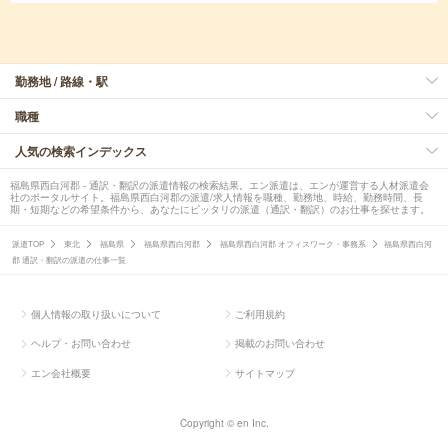
勤務地 / 路線・駅
職種
人気の検索インデックス
福島県西白河郡 - 通訳・翻訳の派遣情報の検索結果。エン派遣は、エンが運営する人材派遣会
社のポータルサイト。福島県西白河郡の派遣/求人情報を職種、勤務地、時給、勤務時間、長
期・短期などの希望条件から、あなたにピッタリの派遣（通訳・翻訳）のお仕事を探せます。
派遣TOP
東北
福島県
福島県西白河郡
福島県西白河郡 オフィスワーク・事務系
福島県西白河
郡 通訳・翻訳の派遣の仕事一覧
個人情報の取り扱いについて
ご利用規約
ヘルプ・お問い合わせ
掲載のお問い合わせ
エン会社概要
サイトマップ
Copyright © en Inc.