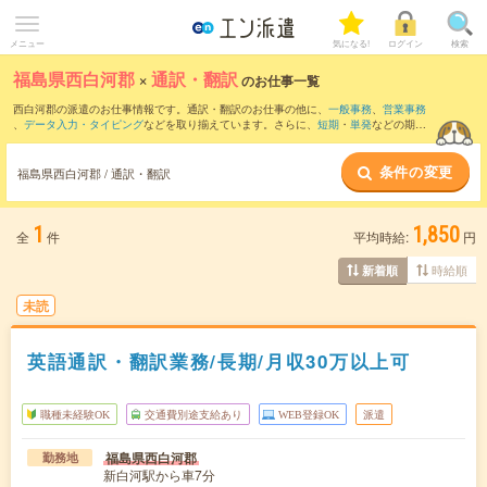
メニュー
気になる!
ログイン
検索
福島県西白河郡
×
通訳・翻訳
のお仕事一覧
西白河郡の派遣のお仕事情報です。通訳・翻訳のお仕事の他に、
一般事務
、
営業事務
、
データ入力・タイピング
などを取り揃えています。さらに、
短期
・
単発
などの期間
や、
職種未経験OK
などのこだわり条件で絞り込んでいただけます。職種辞典：
通訳・
翻訳のお仕事とは？とは？
条件の変更
福島県西白河郡 / 通訳・翻訳
1
1,850
全
件
平均時給:
円
時給順
新着順
未読
英語通訳・翻訳業務/長期/月収30万以上可
職種未経験OK
交通費別途支給あり
WEB登録OK
派遣
福島県西白河郡
勤務地
新白河駅から車7分