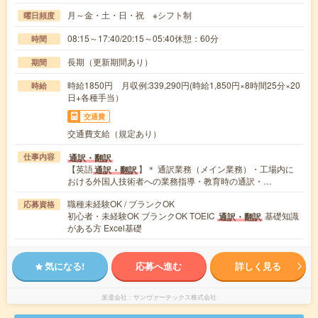
月～金・土・日・祝 ※シフト制
曜日頻度
08:15～17:40/20:15～05:40休憩：60分
時間
長期（更新期間あり）
期間
時給1850円 月収例:339,290円(時給1,850円×8時間25分×20
時給
日+各種手当）
交通費
交通費支給（規定あり）
通訳・翻訳
仕事内容
【英語
】＊ 通訳業務（メイン業務）・工場内に
通訳・翻訳
おける外国人技術者への業務指導・教育時の通訳・…
職種未経験OK / ブランクOK
応募資格
初心者・未経験OK ブランクOK TOEIC
基礎知識
通訳・翻訳
がある方 Excel基礎
気になる!
応募へ進む
詳しく見る
派遣会社
サンヴァーテックス株式会社