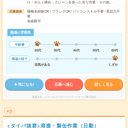
け・ボルト締め・クレーンを使った吊り作業・その他…
職種未経験OK / ブランクOK / パソコンスキル不要 / 英語力不
応募資格
要
未経験可
職場の雰囲気
年齢層
20代
30代
40代
50代
60代
職場の様子
活気がある
しずか
気になる!
応募へ進む
詳しく見る
派遣会社
パーソルファクトリーパートナーズ株式会社
未読
<タイパ抜群>溶接・製缶作業（日勤）