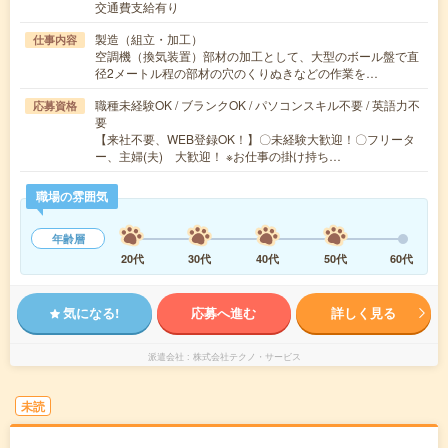
交通費支給有り
製造（組立・加工）
仕事内容
空調機（換気装置）部材の加工として、大型のボール盤で直
径2メートル程の部材の穴のくりぬきなどの作業を…
職種未経験OK / ブランクOK / パソコンスキル不要 / 英語力不
応募資格
要
【来社不要、WEB登録OK！】〇未経験大歓迎！〇フリータ
ー、主婦(夫) 大歓迎！ ※お仕事の掛け持ち…
職場の雰囲気
年齢層
20代
30代
40代
50代
60代
気になる!
応募へ進む
詳しく見る
派遣会社
株式会社テクノ・サービス
未読