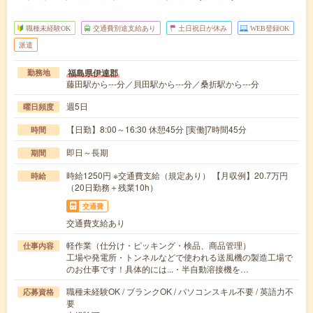
職種未経験OK
交通費別途支給あり
土日祝日が休み
WEB登録OK
派遣
福島県伊達郡
勤務地
藤田駅から---分／貝田駅から---分／桑折駅から---分
週5日
曜日頻度
【日勤】8:00～16:30 休憩45分 [実働]7時間45分
時間
即日～長期
期間
時給1250円 ※交通費支給（規定あり） 【月収例】20.7万円
時給
（20日勤務＋残業10h）
交通費
交通費支給あり
軽作業（仕分け・ピッキング・検品、商品管理）
仕事内容
工場や発電所・トンネルなどで使われる送風機の製造工場で
のお仕事です！具体的には...・半自動溶接機を…
職種未経験OK / ブランクOK / パソコンスキル不要 / 英語力不
応募資格
要