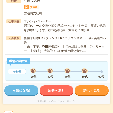
時給1250円
時給
交通費
交通費支給有り
マシンオペレーター
仕事内容
部品のリール交換作業や基板本体のセット作業、実績の記録
をお願いします。(派遣)高時給！派遣先に直接雇…
職種未経験OK / ブランクOK / パソコンスキル不要 / 英語力不
応募資格
要
【来社不要、WEB登録OK！】〇未経験大歓迎！〇フリータ
ー、主婦(夫) 大歓迎！ ※お仕事の掛け持ち…
職場の雰囲気
年齢層
20代
30代
40代
50代
60代
気になる!
応募へ進む
詳しく見る
派遣会社
株式会社テクノ・サービス