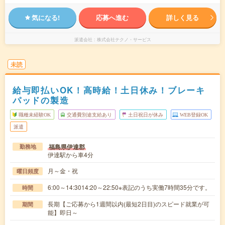
気になる!
応募へ進む
詳しく見る
派遣会社
株式会社テクノ・サービス
未読
給与即払いOK！高時給！土日休み！ブレーキ
パッドの製造
職種未経験OK
交通費別途支給あり
土日祝日が休み
WEB登録OK
派遣
福島県伊達郡
勤務地
伊達駅から車4分
月～金・祝
曜日頻度
6:00～14:3014:20～22:50※表記のうち実働7時間35分です。
時間
長期【ご応募から1週間以内(最短2日目)のスピード就業が可
期間
能】即日～