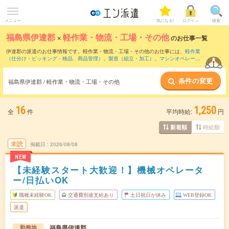
メニュー
気になる!
ログイン
検索
福島県伊達郡
×
軽作業・物流・工場・その他
のお仕事一覧
伊達郡の派遣のお仕事情報です。軽作業・物流・工場・その他のお仕事には、
軽作業
（仕分け・ピッキング・検品、商品管理）
、
製造（組立・加工）
、
マシンオペレータ
ー
などがあります。さらに、
短期
・
単発
などの期間や、
職種未経験OK
などのこだわり
条件で絞り込んでいただけます。
条件の変更
福島県伊達郡 / 軽作業・物流・工場・その他
16
1,250
全
件
平均時給:
円
時給順
新着順
未読
掲載日
2026/08/08
NEW
【未経験スタート大歓迎！】機械オペレータ
ー/日払いOK
職種未経験OK
交通費別途支給あり
土日祝日が休み
WEB登録OK
派遣
福島県伊達郡
勤務地