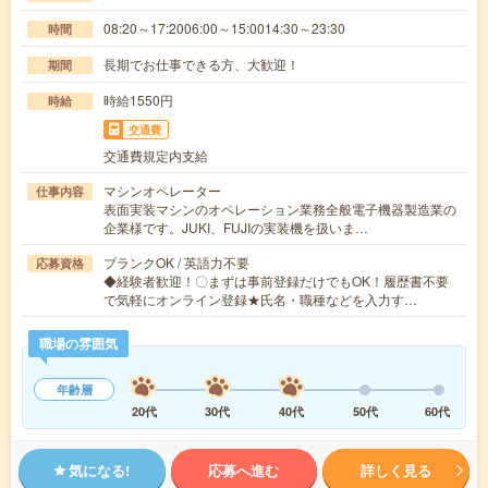
08:20～17:2006:00～15:0014:30～23:30
時間
長期でお仕事できる方、大歓迎！
期間
時給1550円
時給
交通費
交通費規定内支給
マシンオペレーター
仕事内容
表面実装マシンのオペレーション業務全般電子機器製造業の
企業様です。JUKI、FUJIの実装機を扱いま…
ブランクOK / 英語力不要
応募資格
◆経験者歓迎！〇まずは事前登録だけでもOK！履歴書不要
で気軽にオンライン登録★氏名・職種などを入力す…
職場の雰囲気
年齢層
20代
30代
40代
50代
60代
気になる!
応募へ進む
詳しく見る