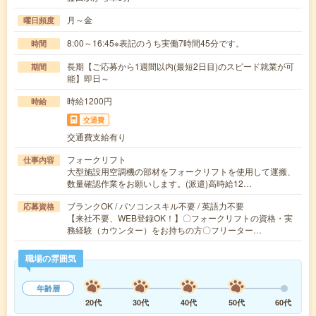
月～金
曜日頻度
8:00～16:45※表記のうち実働7時間45分です。
時間
長期【ご応募から1週間以内(最短2日目)のスピード就業が可
期間
能】即日～
時給1200円
時給
交通費
交通費支給有り
フォークリフト
仕事内容
大型施設用空調機の部材をフォークリフトを使用して運搬、
数量確認作業をお願いします。(派遣)高時給12…
ブランクOK / パソコンスキル不要 / 英語力不要
応募資格
【来社不要、WEB登録OK！】〇フォークリフトの資格・実
務経験（カウンター）をお持ちの方〇フリーター…
職場の雰囲気
年齢層
20代
30代
40代
50代
60代