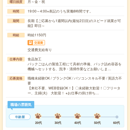
月～金・祝
曜日頻度
19:00～4:00※表記のうち実働8時間です。
時間
長期【ご応募から1週間以内(最短2日目)のスピード就業が可
期間
能】即日～
時給1150円
時給
交通費
交通費支給有り
食品加工
仕事内容
パックごはんの製造工程にて具材の準備、パック詰め容器を
機械へセットする、洗浄・清掃作業などお願いしま…
職種未経験OK / ブランクOK / パソコンスキル不要 / 英語力不
応募資格
要
【来社不要、WEB登録OK！】〇未経験大歓迎！〇フリータ
ー、主婦(夫) 大歓迎！ ※お仕事の掛け持ち…
職場の雰囲気
年齢層
20代
30代
40代
50代
60代