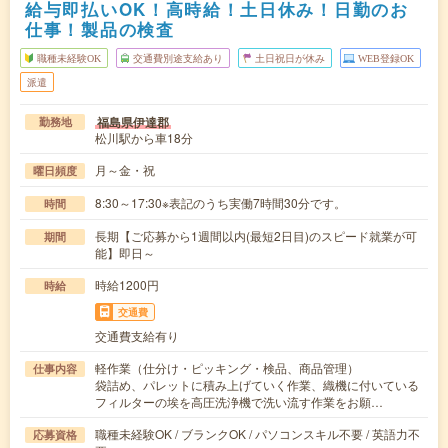
給与即払いOK！高時給！土日休み！日勤のお
仕事！製品の検査
職種未経験OK
交通費別途支給あり
土日祝日が休み
WEB登録OK
派遣
福島県伊達郡
勤務地
松川駅から車18分
月～金・祝
曜日頻度
8:30～17:30※表記のうち実働7時間30分です。
時間
長期【ご応募から1週間以内(最短2日目)のスピード就業が可
期間
能】即日～
時給1200円
時給
交通費
交通費支給有り
軽作業（仕分け・ピッキング・検品、商品管理）
仕事内容
袋詰め、パレットに積み上げていく作業、織機に付いている
フィルターの埃を高圧洗浄機で洗い流す作業をお願…
職種未経験OK / ブランクOK / パソコンスキル不要 / 英語力不
応募資格