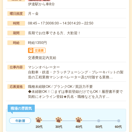
伊達駅から車8分
月～金
曜日頻度
08:45～17:3006:00～14:3014:20～22:50
時間
長期でお仕事できる方、大歓迎！
期間
時給1350円
時給
交通費
交通費規定内支給
マシンオペレーター
仕事内容
自動車・鉄道・クラッチフェーシング・ブレーキパットの製
造の工程業務マシンオペレーター及び付随する業務…
職種未経験OK / ブランクOK / 英語力不要
応募資格
◆未経験OK！〇まずは事前登録だけでもOK！履歴書不要で
気軽にオンライン登録★氏名・職種などを入力す…
職場の雰囲気
年齢層
20代
30代
40代
50代
60代