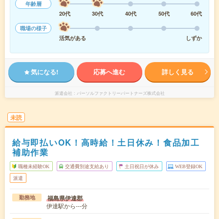
年齢層
20代
30代
40代
50代
60代
職場の様子
活気がある
しずか
気になる!
応募へ進む
詳しく見る
派遣会社
パーソルファクトリーパートナーズ株式会社
未読
給与即払いOK！高時給！土日休み！食品加工
補助作業
職種未経験OK
交通費別途支給あり
土日祝日が休み
WEB登録OK
派遣
福島県伊達郡
勤務地
伊達駅から---分