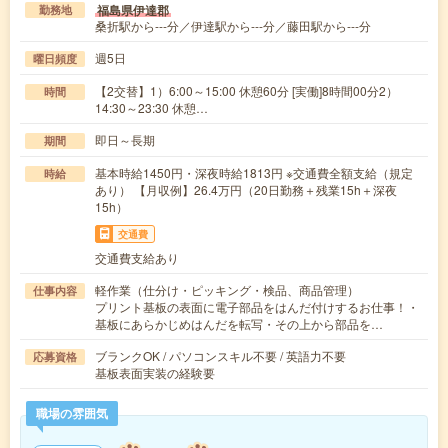
福島県伊達郡
勤務地
桑折駅から---分／伊達駅から---分／藤田駅から---分
週5日
曜日頻度
【2交替】1）6:00～15:00 休憩60分 [実働]8時間00分2）
時間
14:30～23:30 休憩…
即日～長期
期間
基本時給1450円・深夜時給1813円 ※交通費全額支給（規定
時給
あり） 【月収例】26.4万円（20日勤務＋残業15h＋深夜
15h）
交通費
交通費支給あり
軽作業（仕分け・ピッキング・検品、商品管理）
仕事内容
プリント基板の表面に電子部品をはんだ付けするお仕事！・
基板にあらかじめはんだを転写・その上から部品を…
ブランクOK / パソコンスキル不要 / 英語力不要
応募資格
基板表面実装の経験要
職場の雰囲気