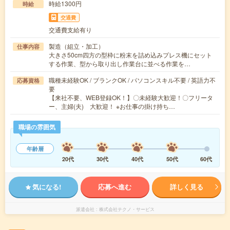
時給1300円
時給
交通費
交通費支給有り
製造（組立・加工）
仕事内容
大きさ50cm四方の型枠に粉末を詰め込みプレス機にセット
する作業、型から取り出し作業台に並べる作業を…
職種未経験OK / ブランクOK / パソコンスキル不要 / 英語力不
応募資格
要
【来社不要、WEB登録OK！】〇未経験大歓迎！〇フリータ
ー、主婦(夫) 大歓迎！ ※お仕事の掛け持ち…
職場の雰囲気
年齢層
20代
30代
40代
50代
60代
気になる!
応募へ進む
詳しく見る
派遣会社
株式会社テクノ・サービス