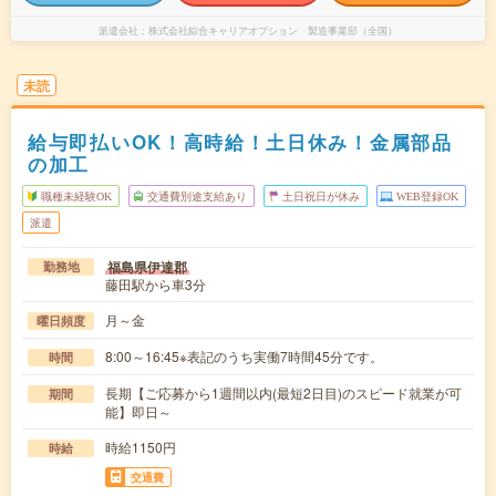
派遣会社
株式会社綜合キャリアオプション 製造事業部（全国）
未読
給与即払いOK！高時給！土日休み！金属部品
の加工
職種未経験OK
交通費別途支給あり
土日祝日が休み
WEB登録OK
派遣
福島県伊達郡
勤務地
藤田駅から車3分
月～金
曜日頻度
8:00～16:45※表記のうち実働7時間45分です。
時間
長期【ご応募から1週間以内(最短2日目)のスピード就業が可
期間
能】即日～
時給1150円
時給
交通費