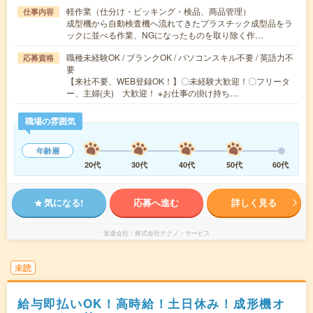
軽作業（仕分け・ピッキング・検品、商品管理）
仕事内容
成型機から自動検査機へ流れてきたプラスチック成型品をラ
ックに並べる作業、NGになったものを取り除く作…
職種未経験OK / ブランクOK / パソコンスキル不要 / 英語力不
応募資格
要
【来社不要、WEB登録OK！】〇未経験大歓迎！〇フリータ
ー、主婦(夫) 大歓迎！ ※お仕事の掛け持ち…
職場の雰囲気
年齢層
20代
30代
40代
50代
60代
気になる!
応募へ進む
詳しく見る
派遣会社
株式会社テクノ・サービス
未読
給与即払いOK！高時給！土日休み！成形機オ