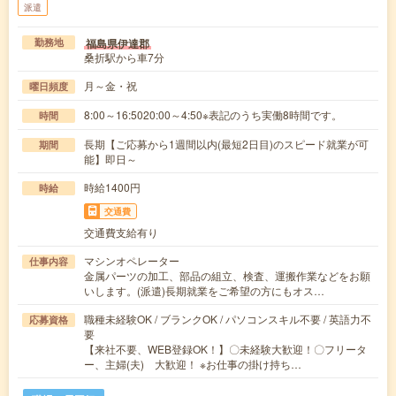
派遣
福島県伊達郡
勤務地
桑折駅から車7分
月～金・祝
曜日頻度
8:00～16:5020:00～4:50※表記のうち実働8時間です。
時間
長期【ご応募から1週間以内(最短2日目)のスピード就業が可
期間
能】即日～
時給1400円
時給
交通費
交通費支給有り
マシンオペレーター
仕事内容
金属パーツの加工、部品の組立、検査、運搬作業などをお願
いします。(派遣)長期就業をご希望の方にもオス…
職種未経験OK / ブランクOK / パソコンスキル不要 / 英語力不
応募資格
要
【来社不要、WEB登録OK！】〇未経験大歓迎！〇フリータ
ー、主婦(夫) 大歓迎！ ※お仕事の掛け持ち…