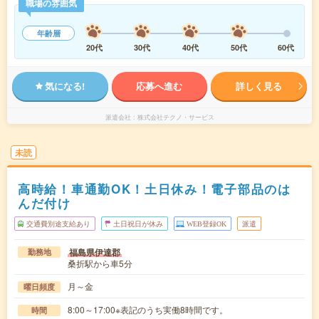
職場の雰囲気
年齢層
20代
30代
40代
50代
60代
気になる!
応募へ進む
詳しく見る
派遣会社
株式会社テクノ・サービス
未読
高時給！車通勤OK！土日休み！電子部品のは
んだ付け
交通費別途支給あり
土日祝日が休み
WEB登録OK
派遣
福島県伊達郡
勤務地
桑折駅から車5分
月～金
曜日頻度
8:00～17:00※表記のうち実働8時間です。
時間