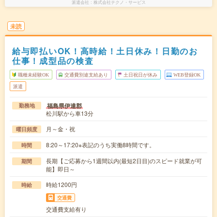
派遣会社
株式会社テクノ・サービス
未読
給与即払いOK！高時給！土日休み！日勤のお
仕事！成型品の検査
職種未経験OK
交通費別途支給あり
土日祝日が休み
WEB登録OK
派遣
福島県伊達郡
勤務地
松川駅から車13分
月～金・祝
曜日頻度
8:20～17:20※表記のうち実働8時間です。
時間
長期【ご応募から1週間以内(最短2日目)のスピード就業が可
期間
能】即日～
時給1200円
時給
交通費
交通費支給有り