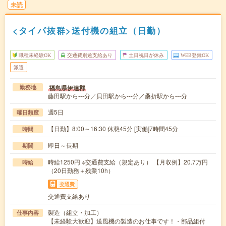
未読
<タイパ抜群>送付機の組立（日勤）
職種未経験OK
交通費別途支給あり
土日祝日が休み
WEB登録OK
派遣
福島県伊達郡
勤務地
藤田駅から---分／貝田駅から---分／桑折駅から---分
週5日
曜日頻度
【日勤】8:00～16:30 休憩45分 [実働]7時間45分
時間
即日～長期
期間
時給1250円 ※交通費支給（規定あり） 【月収例】20.7万円
時給
（20日勤務＋残業10h）
交通費
交通費支給あり
製造（組立・加工）
仕事内容
【未経験大歓迎】送風機の製造のお仕事です！・部品組付