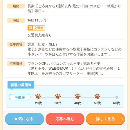
長期【ご応募から1週間以内(最短2日目)のスピード就業が可
期間
能】即日～
時給1100円
時給
交通費
交通費支給有り
製造（組立・加工）
仕事内容
電子計測器などに使用する小型電子基板にコンデンサなどの
小さいパーツをはんだ付けする作業をお願いします…
ブランクOK / パソコンスキル不要 / 英語力不要
応募資格
【来社不要、WEB登録OK！】〇はんだ付けの実務経験（１
年以上）をお持ちの方〇フリーター、主婦(夫)…
職場の雰囲気
年齢層
20代
30代
40代
50代
60代
気になる!
応募へ進む
詳しく見る