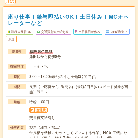
未読
座り仕事！給与即払いOK！土日休み！MCオペ
レーターなど
職種未経験OK
交通費別途支給あり
土日祝日が休み
WEB登録OK
派遣
福島県伊達郡
勤務地
藤田駅から徒歩8分
月～金・祝
曜日頻度
8:00～17:00※表記のうち実働8時間です。
時間
長期【ご応募から1週間以内(最短2日目)のスピード就業が可
期間
能】即日～
時給1100円
時給
交通費
交通費支給有り
製造（組立・加工）
仕事内容
金属板を機械にセットしてプレスする作業、NC加工機にセ
ットして穴をあける作業などをお願いします。(派…