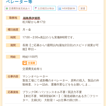
ペレーター等
交通費別途支給あり
土日祝日が休み
WEB登録OK
派遣
福島県伊達郡
勤務地
松川駅から車17分
月～金
曜日頻度
17:00～2:00※表記のうち実働8時間です。
時間
長期【ご応募から1週間以内(最短2日目)のスピード就業が可
期間
能】即日～
時給1100円
時給
交通費
交通費支給有り
マシンオペレーター
仕事内容
製造工場にて成形機のオペレーター、原料の投入、製品の外
観検査、トレー詰め、運搬作業などををお願いしま…
ブランクOK / パソコンスキル不要 / 英語力不要
応募資格
【来社不要、WEB登録OK！】〇製造経験のある方〇フリー
ター、主婦(夫) 大歓迎！ ※お仕事の掛け持…