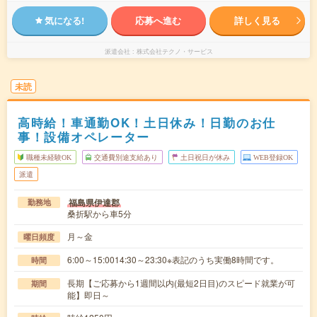
気になる!
応募へ進む
詳しく見る
派遣会社
株式会社テクノ・サービス
未読
高時給！車通勤OK！土日休み！日勤のお仕
事！設備オペレーター
職種未経験OK
交通費別途支給あり
土日祝日が休み
WEB登録OK
派遣
福島県伊達郡
勤務地
桑折駅から車5分
月～金
曜日頻度
6:00～15:0014:30～23:30※表記のうち実働8時間です。
時間
長期【ご応募から1週間以内(最短2日目)のスピード就業が可
期間
能】即日～