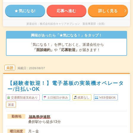
気になる!
応募へ進む
詳しく見る
派遣会社
株式会社綜合キャリアオプション 製造事業部（全国）
興味があったら「★気になる！」をタップ！
「気になる！」を押しておくと、派遣会社から
「面談確約」
や
「応募歓迎」
が届きます！
未読
掲載日
2026/08/07
【経験者歓迎！】電子基板の実装機オペレータ
ー/日払いOK
交通費別途支給あり
土日祝日が休み
残業なし
WEB登録OK
派遣
福島県伊達郡
勤務地
桑折駅から徒歩13分
月～金
曜日頻度