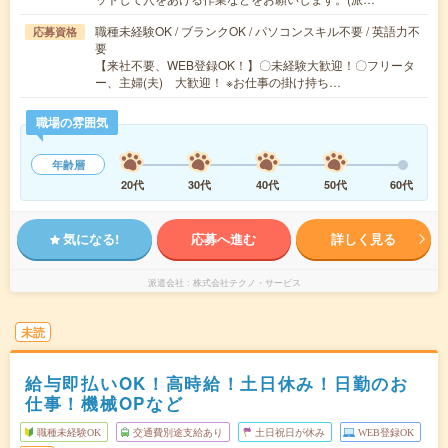
職種未経験OK / ブランクOK / パソコンスキル不要 / 英語力不
応募資格
要
【来社不要、WEB登録OK！】〇未経験大歓迎！〇フリータ
ー、主婦(夫) 大歓迎！ ※お仕事の掛け持ち…
職場の雰囲気
年齢層
20代
30代
40代
50代
60代
気になる!
応募へ進む
詳しく見る
派遣会社
株式会社テクノ・サービス
未読
給与即払いOK！高時給！土日休み！日勤のお
仕事！機械OPなど
職種未経験OK
交通費別途支給あり
土日祝日が休み
WEB登録OK