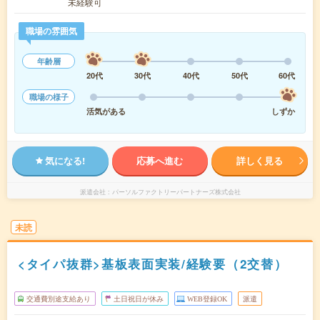
未経験可
職場の雰囲気
年齢層
20代
30代
40代
50代
60代
職場の様子
活気がある
しずか
気になる!
応募へ進む
詳しく見る
派遣会社
パーソルファクトリーパートナーズ株式会社
未読
<タイパ抜群>基板表面実装/経験要（2交替）
交通費別途支給あり
土日祝日が休み
WEB登録OK
派遣