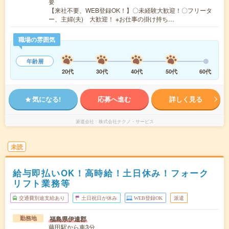
要
【来社不要、WEB登録OK！】〇未経験大歓迎！〇フリータ
ー、主婦(夫) 大歓迎！ ※お仕事の掛け持ち…
職場の雰囲気
年齢層
20代
30代
40代
50代
60代
気になる!
応募へ進む
詳しく見る
派遣会社
株式会社テクノ・サービス
未読
給与即払いOK！高時給！土日休み！フォーク
リフト業務等
交通費別途支給あり
土日祝日が休み
WEB登録OK
派遣
福島県伊達郡
勤務地
藤田駅から車3分