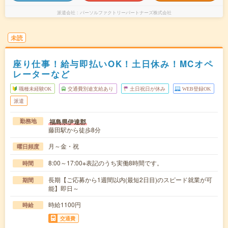
派遣会社
パーソルファクトリーパートナーズ株式会社
未読
座り仕事！給与即払いOK！土日休み！MCオペ
レーターなど
職種未経験OK
交通費別途支給あり
土日祝日が休み
WEB登録OK
派遣
福島県伊達郡
勤務地
藤田駅から徒歩8分
月～金・祝
曜日頻度
8:00～17:00※表記のうち実働8時間です。
時間
長期【ご応募から1週間以内(最短2日目)のスピード就業が可
期間
能】即日～
時給1100円
時給
交通費