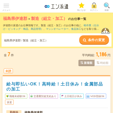
メニュー
気になる!
ログイン
検索
福島県伊達郡
×
製造（組立・加工）
のお仕事一覧
伊達郡の派遣のお仕事情報です。製造（組立・加工）のお仕事の他に、
軽作業（仕分
け・ピッキング・検品、商品管理）
、
マシンオペレーター
、
食品加工
などを取り揃え
ています。さらに、
短期
・
単発
などの期間や、
職種未経験OK
などのこだわり条件で絞
り込んでいただけます。職種辞典：
製造（組立・加工）のお仕事とは？とは？
条件の変更
福島県伊達郡 / 製造（組立・加工）
7
1,186
全
件
平均時給:
円
時給順
新着順
未読
給与即払いOK！高時給！土日休み！金属部品
の加工
職種未経験OK
交通費別途支給あり
土日祝日が休み
WEB登録OK
派遣
福島県伊達郡
勤務地