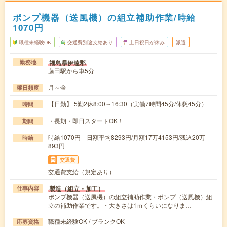
ポンプ機器（送風機）の組立補助作業/時給
1070円
職種未経験OK
交通費別途支給あり
土日祝日が休み
派遣
福島県伊達郡
勤務地
藤田駅から車5分
月～金
曜日頻度
【日勤】 5勤2休8:00～16:30（実働7時間45分/休憩45分）
時間
・長期・即日スタートOK！
期間
時給1070円 日額平均8293円/月額17万4153円/残込20万
時給
893円
交通費
交通費支給（規定あり）
製造（組立・加工）
仕事内容
ポンプ機器（送風機）の組立補助作業・ポンプ（送風機）組
立の補助作業です。・大きさは1ｍくらいになりま…
職種未経験OK / ブランクOK
応募資格