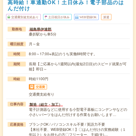
高時給！車通勤OK！土日休み！電子部品のは
んだ付け
交通費別途支給あり
土日祝日が休み
WEB登録OK
派遣
福島県伊達郡
勤務地
桑折駅から車5分
月～金
曜日頻度
8:00～17:00※表記のうち実働8時間です。
時間
長期【ご応募から1週間以内(最短2日目)のスピード就業が可
期間
能】即日～
時給1100円
時給
交通費
交通費支給有り
製造（組立・加工）
仕事内容
電子計測器などに使用する小型電子基板にコンデンサなどの
小さいパーツをはんだ付けする作業をお願いします…
ブランクOK / パソコンスキル不要 / 英語力不要
応募資格
【来社不要、WEB登録OK！】〇はんだ付けの実務経験（１
年以上）をお持ちの方〇フリーター、主婦(夫)…