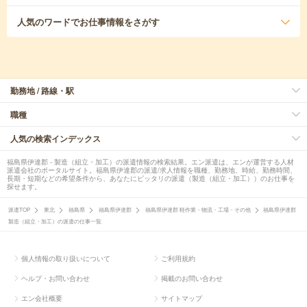
人気のワード
でお仕事情報をさがす
勤務地 / 路線・駅
職種
人気の検索インデックス
福島県伊達郡 - 製造（組立・加工）の派遣情報の検索結果。エン派遣は、エンが運営する人材
派遣会社のポータルサイト。福島県伊達郡の派遣/求人情報を職種、勤務地、時給、勤務時間、
長期・短期などの希望条件から、あなたにピッタリの派遣（製造（組立・加工））のお仕事を
探せます。
派遣TOP
東北
福島県
福島県伊達郡
福島県伊達郡 軽作業・物流・工場・その他
福島県伊達郡
製造（組立・加工）の派遣の仕事一覧
個人情報の取り扱いについて
ご利用規約
ヘルプ・お問い合わせ
掲載のお問い合わせ
エン会社概要
サイトマップ