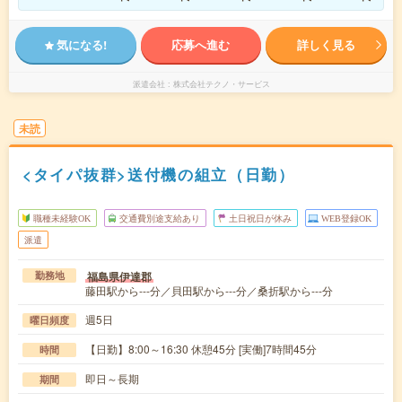
気になる!
応募へ進む
詳しく見る
派遣会社
株式会社テクノ・サービス
未読
<タイパ抜群>送付機の組立（日勤）
職種未経験OK
交通費別途支給あり
土日祝日が休み
WEB登録OK
派遣
福島県伊達郡
勤務地
藤田駅から---分／貝田駅から---分／桑折駅から---分
週5日
曜日頻度
【日勤】8:00～16:30 休憩45分 [実働]7時間45分
時間
即日～長期
期間