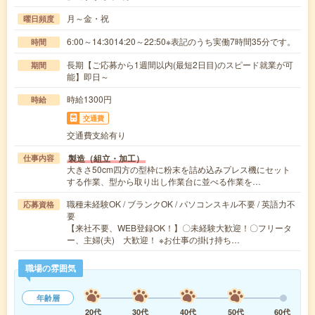
月～金・祝
曜日頻度
6:00～14:3014:20～22:50※表記のうち実働7時間35分です。
時間
長期【ご応募から1週間以内(最短2日目)のスピード就業が可
期間
能】即日～
時給1300円
時給
交通費
交通費支給有り
製造（組立・加工）
仕事内容
大きさ50cm四方の型枠に粉末を詰め込みプレス機にセット
する作業、型から取り出し作業台に並べる作業を…
職種未経験OK / ブランクOK / パソコンスキル不要 / 英語力不
応募資格
要
【来社不要、WEB登録OK！】〇未経験大歓迎！〇フリータ
ー、主婦(夫) 大歓迎！ ※お仕事の掛け持ち…
職場の雰囲気
年齢層
20代
30代
40代
50代
60代