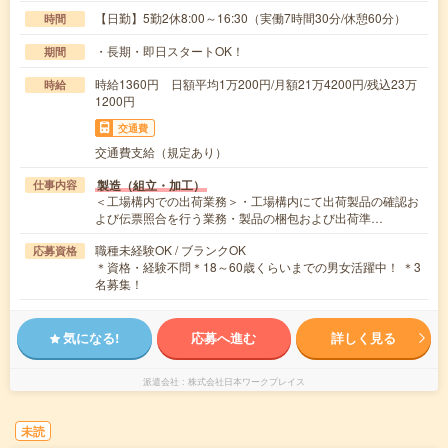
【日勤】5勤2休8:00～16:30（実働7時間30分/休憩60分）
時間
・長期・即日スタートOK！
期間
時給1360円 日額平均1万200円/月額21万4200円/残込23万
時給
1200円
交通費
交通費支給（規定あり）
製造（組立・加工）
仕事内容
＜工場構内での出荷業務＞・工場構内にて出荷製品の確認お
よび伝票照合を行う業務・製品の梱包および出荷準…
職種未経験OK / ブランクOK
応募資格
＊資格・経験不問＊18～60歳くらいまでの男女活躍中！ ＊3
名募集！
気になる!
応募へ進む
詳しく見る
派遣会社
株式会社日本ワークプレイス
未読