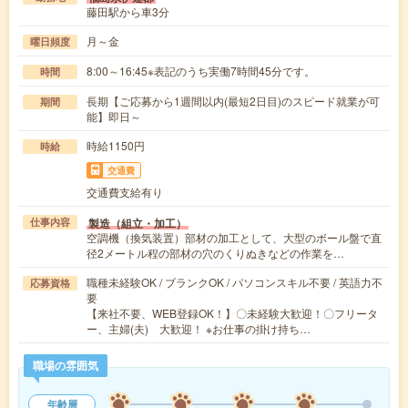
藤田駅から車3分
月～金
曜日頻度
8:00～16:45※表記のうち実働7時間45分です。
時間
長期【ご応募から1週間以内(最短2日目)のスピード就業が可
期間
能】即日～
時給1150円
時給
交通費
交通費支給有り
製造（組立・加工）
仕事内容
空調機（換気装置）部材の加工として、大型のボール盤で直
径2メートル程の部材の穴のくりぬきなどの作業を…
職種未経験OK / ブランクOK / パソコンスキル不要 / 英語力不
応募資格
要
【来社不要、WEB登録OK！】〇未経験大歓迎！〇フリータ
ー、主婦(夫) 大歓迎！ ※お仕事の掛け持ち…
職場の雰囲気
年齢層