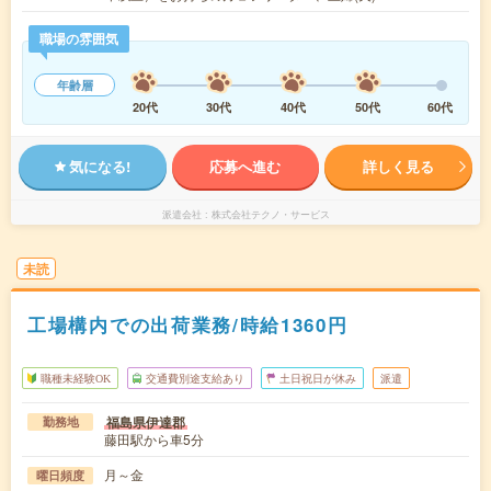
職場の雰囲気
年齢層
20代
30代
40代
50代
60代
気になる!
応募へ進む
詳しく見る
派遣会社
株式会社テクノ・サービス
未読
工場構内での出荷業務/時給1360円
職種未経験OK
交通費別途支給あり
土日祝日が休み
派遣
福島県伊達郡
勤務地
藤田駅から車5分
月～金
曜日頻度