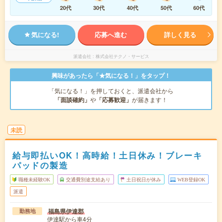
20代
30代
40代
50代
60代
気になる!
応募へ進む
詳しく見る
派遣会社
株式会社テクノ・サービス
興味があったら「★気になる！」をタップ！
「気になる！」を押しておくと、派遣会社から
「面談確約」
や
「応募歓迎」
が届きます！
未読
給与即払いOK！高時給！土日休み！ブレーキ
パッドの製造
職種未経験OK
交通費別途支給あり
土日祝日が休み
WEB登録OK
派遣
福島県伊達郡
勤務地
伊達駅から車4分