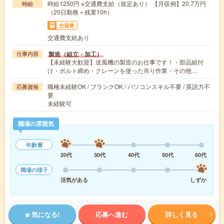
時給1250円 ※交通費支給（規定あり） 【月収例】20.7万円
時給
（20日勤務＋残業10h）
交通費
交通費支給あり
製造（組立・加工）
仕事内容
【未経験大歓迎】送風機の製造のお仕事です！・部品組付
け・ボルト締め・クレーンを使った吊り作業・その他…
職種未経験OK / ブランクOK / パソコンスキル不要 / 英語力不
応募資格
要
未経験可
職場の雰囲気
年齢層
20代
30代
40代
50代
60代
職場の様子
活気がある
しずか
気になる!
応募へ進む
詳しく見る