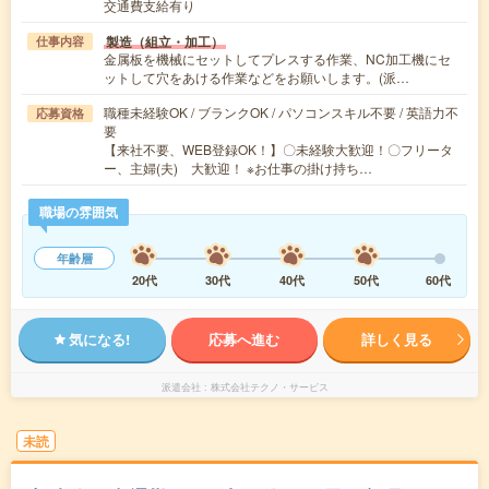
交通費支給有り
製造（組立・加工）
仕事内容
金属板を機械にセットしてプレスする作業、NC加工機にセ
ットして穴をあける作業などをお願いします。(派…
職種未経験OK / ブランクOK / パソコンスキル不要 / 英語力不
応募資格
要
【来社不要、WEB登録OK！】〇未経験大歓迎！〇フリータ
ー、主婦(夫) 大歓迎！ ※お仕事の掛け持ち…
職場の雰囲気
年齢層
20代
30代
40代
50代
60代
気になる!
応募へ進む
詳しく見る
派遣会社
株式会社テクノ・サービス
未読