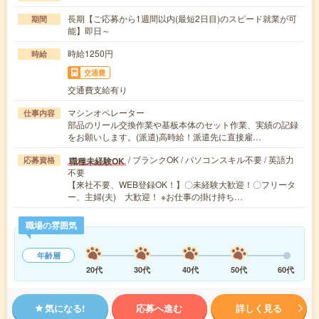
長期【ご応募から1週間以内(最短2日目)のスピード就業が可
期間
能】即日～
時給1250円
時給
交通費
交通費支給有り
マシンオペレーター
仕事内容
部品のリール交換作業や基板本体のセット作業、実績の記録
をお願いします。(派遣)高時給！派遣先に直接雇…
/ ブランクOK / パソコンスキル不要 / 英語力
職種未経験OK
応募資格
不要
【来社不要、WEB登録OK！】〇未経験大歓迎！〇フリータ
ー、主婦(夫) 大歓迎！ ※お仕事の掛け持ち…
職場の雰囲気
年齢層
20代
30代
40代
50代
60代
気になる!
応募へ進む
詳しく見る