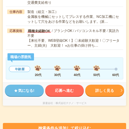
交通費支給有り
製造（組立・加工）
仕事内容
金属板を機械にセットしてプレスする作業、NC加工機にセ
ットして穴をあける作業などをお願いします。(派…
/ ブランクOK / パソコンスキル不要 / 英語力
職種未経験OK
応募資格
不要
【来社不要、WEB登録OK！】〇未経験大歓迎！〇フリータ
ー、主婦(夫) 大歓迎！ ※お仕事の掛け持ち…
職場の雰囲気
年齢層
20代
30代
40代
50代
60代
気になる!
応募へ進む
詳しく見る
派遣会社
株式会社テクノ・サービス
検索条件を追加して絞り込む