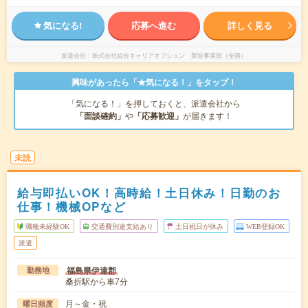
気になる!
応募へ進む
詳しく見る
派遣会社
株式会社綜合キャリアオプション 製造事業部（全国）
興味があったら「★気になる！」をタップ！
「気になる！」を押しておくと、派遣会社から
「面談確約」
や
「応募歓迎」
が届きます！
未読
給与即払いOK！高時給！土日休み！日勤のお
仕事！機械OPなど
職種未経験OK
交通費別途支給あり
土日祝日が休み
WEB登録OK
派遣
福島県伊達郡
勤務地
桑折駅から車7分
月～金・祝
曜日頻度