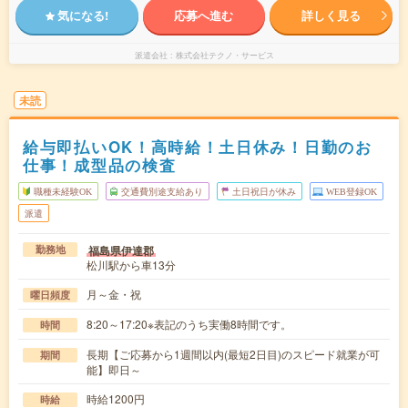
気になる!
応募へ進む
詳しく見る
派遣会社
株式会社テクノ・サービス
未読
給与即払いOK！高時給！土日休み！日勤のお
仕事！成型品の検査
職種未経験OK
交通費別途支給あり
土日祝日が休み
WEB登録OK
派遣
福島県伊達郡
勤務地
松川駅から車13分
月～金・祝
曜日頻度
8:20～17:20※表記のうち実働8時間です。
時間
長期【ご応募から1週間以内(最短2日目)のスピード就業が可
期間
能】即日～
時給1200円
時給