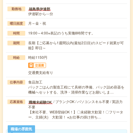
福島県伊達郡
勤務地
伊達駅から---分
月～金・祝
曜日頻度
19:00～4:00※表記のうち実働8時間です。
時間
長期【ご応募から1週間以内(最短2日目)のスピード就業が可
期間
能】即日～
時給1150円
時給
交通費
交通費支給有り
食品加工
仕事内容
パックごはんの製造工程にて具材の準備、パック詰め容器を
機械へセットする、洗浄・清掃作業などお願いしま…
/ ブランクOK / パソコンスキル不要 / 英語力
職種未経験OK
応募資格
不要
【来社不要、WEB登録OK！】〇未経験大歓迎！〇フリータ
ー、主婦(夫) 大歓迎！ ※お仕事の掛け持ち…
職場の雰囲気