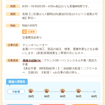
8:00～16:5020:00～4:50※表記のうち実働8時間です。
時間
長期【ご応募から1週間以内(最短2日目)のスピード就業が可
期間
能】即日～
時給1400円
時給
交通費
交通費支給有り
マシンオペレーター
仕事内容
金属パーツの加工、部品の組立、検査、運搬作業などをお願
いします。(派遣)長期就業をご希望の方にもオス…
/ ブランクOK / パソコンスキル不要 / 英語力
職種未経験OK
応募資格
不要
【来社不要、WEB登録OK！】〇未経験大歓迎！〇フリータ
ー、主婦(夫) 大歓迎！ ※お仕事の掛け持ち…
職場の雰囲気
年齢層
20代
30代
40代
50代
60代