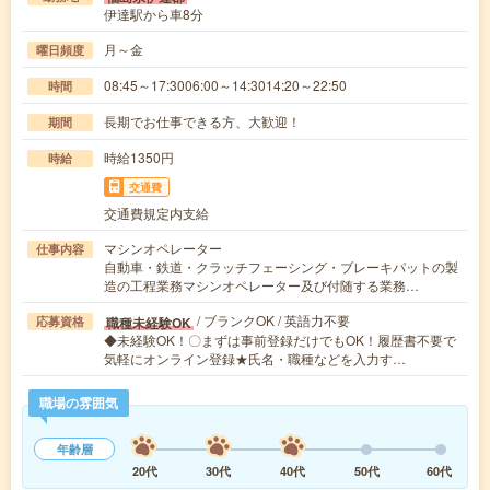
伊達駅から車8分
月～金
曜日頻度
08:45～17:3006:00～14:3014:20～22:50
時間
長期でお仕事できる方、大歓迎！
期間
時給1350円
時給
交通費
交通費規定内支給
マシンオペレーター
仕事内容
自動車・鉄道・クラッチフェーシング・ブレーキパットの製
造の工程業務マシンオペレーター及び付随する業務…
/ ブランクOK / 英語力不要
職種未経験OK
応募資格
◆未経験OK！〇まずは事前登録だけでもOK！履歴書不要で
気軽にオンライン登録★氏名・職種などを入力す…
職場の雰囲気
年齢層
20代
30代
40代
50代
60代