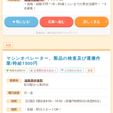
＊資格・経験不問＊18～60歳くらいまでの男女活躍中！ ＊3
名募集！
気になる!
応募へ進む
詳しく見る
派遣会社
株式会社日本ワークプレイス
未読
マシンオペレーター、製品の検査及び運搬作
業/時給1500円
職種未経験OK
交通費別途支給あり
土日祝日が休み
派遣
福島県伊達郡
勤務地
松川駅から車25分
月～金
曜日頻度
【日勤】5勤2休8:00～16:50（実働7時間50分/休憩60分）
時間
・長期・即日スタートOK！
期間