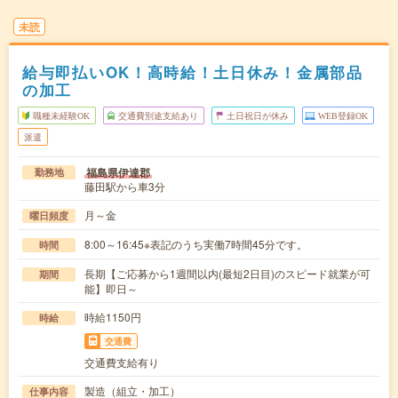
未読
給与即払いOK！高時給！土日休み！金属部品
の加工
職種未経験OK
交通費別途支給あり
土日祝日が休み
WEB登録OK
派遣
福島県伊達郡
勤務地
藤田駅から車3分
月～金
曜日頻度
8:00～16:45※表記のうち実働7時間45分です。
時間
長期【ご応募から1週間以内(最短2日目)のスピード就業が可
期間
能】即日～
時給1150円
時給
交通費
交通費支給有り
製造（組立・加工）
仕事内容