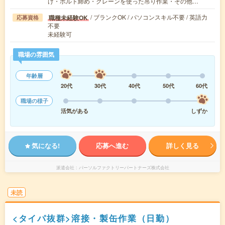
け・ボルト締め・クレーンを使った吊り作業・その他…
/ ブランクOK / パソコンスキル不要 / 英語力
職種未経験OK
応募資格
不要
未経験可
職場の雰囲気
年齢層
20代
30代
40代
50代
60代
職場の様子
活気がある
しずか
気になる!
応募へ進む
詳しく見る
派遣会社
パーソルファクトリーパートナーズ株式会社
未読
<タイパ抜群>溶接・製缶作業（日勤）