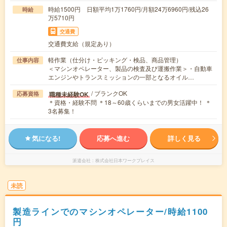
時給1500円 日額平均1万1760円/月額24万6960円/残込26
時給
万5710円
交通費
交通費支給（規定あり）
軽作業（仕分け・ピッキング・検品、商品管理）
仕事内容
＜マシンオペレーター、製品の検査及び運搬作業＞・自動車
エンジンやトランスミッションの一部となるオイル…
/ ブランクOK
職種未経験OK
応募資格
＊資格・経験不問 ＊18～60歳くらいまでの男女活躍中！ ＊
3名募集！
気になる!
応募へ進む
詳しく見る
派遣会社
株式会社日本ワークプレイス
未読
製造ラインでのマシンオペレーター/時給1100
円