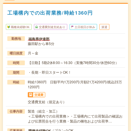
工場構内での出荷業務/時給1360円
職種未経験OK
交通費別途支給あり
土日祝日が休み
派遣
福島県伊達郡
勤務地
藤田駅から車5分
月～金
曜日頻度
【日勤】5勤2休8:00～16:30（実働7時間30分/休憩60分）
時間
・長期・即日スタートOK！
期間
時給1360円 日額平均1万200円/月額21万4200円/残込23万
時給
1200円
交通費
交通費支給（規定あり）
製造（組立・加工）
仕事内容
＜工場構内での出荷業務＞・工場構内にて出荷製品の確認お
よび伝票照合を行う業務・製品の梱包および出荷準…
/ ブランクOK
職種未経験OK
応募資格