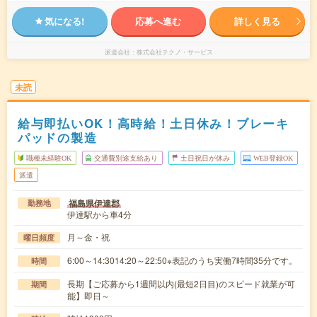
気になる!
応募へ進む
詳しく見る
派遣会社
株式会社テクノ・サービス
未読
給与即払いOK！高時給！土日休み！ブレーキ
パッドの製造
職種未経験OK
交通費別途支給あり
土日祝日が休み
WEB登録OK
派遣
福島県伊達郡
勤務地
伊達駅から車4分
月～金・祝
曜日頻度
6:00～14:3014:20～22:50※表記のうち実働7時間35分です。
時間
長期【ご応募から1週間以内(最短2日目)のスピード就業が可
期間
能】即日～