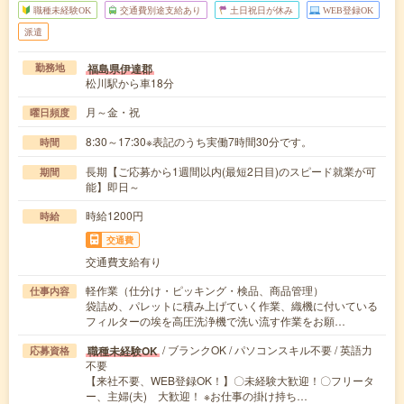
職種未経験OK
交通費別途支給あり
土日祝日が休み
WEB登録OK
派遣
福島県伊達郡
勤務地
松川駅から車18分
月～金・祝
曜日頻度
8:30～17:30※表記のうち実働7時間30分です。
時間
長期【ご応募から1週間以内(最短2日目)のスピード就業が可
期間
能】即日～
時給1200円
時給
交通費
交通費支給有り
軽作業（仕分け・ピッキング・検品、商品管理）
仕事内容
袋詰め、パレットに積み上げていく作業、織機に付いている
フィルターの埃を高圧洗浄機で洗い流す作業をお願…
/ ブランクOK / パソコンスキル不要 / 英語力
職種未経験OK
応募資格
不要
【来社不要、WEB登録OK！】〇未経験大歓迎！〇フリータ
ー、主婦(夫) 大歓迎！ ※お仕事の掛け持ち…