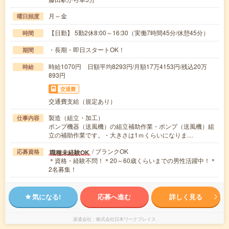
月～金
曜日頻度
【日勤】 5勤2休8:00～16:30（実働7時間45分/休憩45分）
時間
・長期・即日スタートOK！
期間
時給1070円 日額平均8293円/月額17万4153円/残込20万
時給
893円
交通費
交通費支給（規定あり）
製造（組立・加工）
仕事内容
ポンプ機器（送風機）の組立補助作業・ポンプ（送風機）組
立の補助作業です。・大きさは1ｍくらいになりま…
/ ブランクOK
職種未経験OK
応募資格
＊資格・経験不問！＊20～60歳くらいまでの男性活躍中！＊
2名募集！
気になる!
応募へ進む
詳しく見る
派遣会社
株式会社日本ワークプレイス