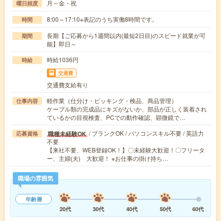
月～金・祝
曜日頻度
8:00～17:10※表記のうち実働8時間です。
時間
長期【ご応募から1週間以内(最短2日目)のスピード就業が可
期間
能】即日～
時給1036円
時給
交通費
交通費支給有り
軽作業（仕分け・ピッキング・検品、商品管理）
仕事内容
ケーブル類の完成品にキズがないか、部品が正しく装着され
ているかの目視検査、PCでの動作確認、顕微鏡で…
/ ブランクOK / パソコンスキル不要 / 英語力
職種未経験OK
応募資格
不要
【来社不要、WEB登録OK！】〇未経験大歓迎！〇フリータ
ー、主婦(夫) 大歓迎！ ※お仕事の掛け持ち…
職場の雰囲気
年齢層
20代
30代
40代
50代
60代