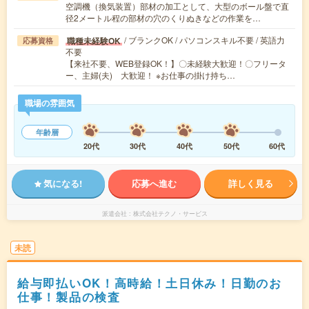
空調機（換気装置）部材の加工として、大型のボール盤で直
径2メートル程の部材の穴のくりぬきなどの作業を…
/ ブランクOK / パソコンスキル不要 / 英語力
職種未経験OK
応募資格
不要
【来社不要、WEB登録OK！】〇未経験大歓迎！〇フリータ
ー、主婦(夫) 大歓迎！ ※お仕事の掛け持ち…
職場の雰囲気
年齢層
20代
30代
40代
50代
60代
気になる!
応募へ進む
詳しく見る
派遣会社
株式会社テクノ・サービス
未読
給与即払いOK！高時給！土日休み！日勤のお
仕事！製品の検査