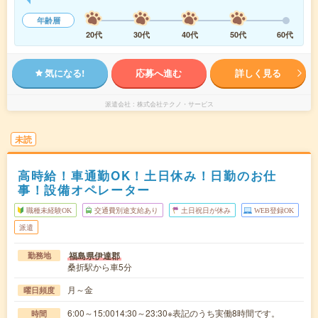
年齢層
20代
30代
40代
50代
60代
気になる!
応募へ進む
詳しく見る
派遣会社
株式会社テクノ・サービス
未読
高時給！車通勤OK！土日休み！日勤のお仕
事！設備オペレーター
職種未経験OK
交通費別途支給あり
土日祝日が休み
WEB登録OK
派遣
福島県伊達郡
勤務地
桑折駅から車5分
月～金
曜日頻度
6:00～15:0014:30～23:30※表記のうち実働8時間です。
時間