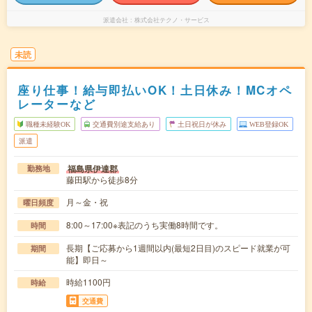
派遣会社
株式会社テクノ・サービス
未読
座り仕事！給与即払いOK！土日休み！MCオペ
レーターなど
職種未経験OK
交通費別途支給あり
土日祝日が休み
WEB登録OK
派遣
福島県伊達郡
勤務地
藤田駅から徒歩8分
月～金・祝
曜日頻度
8:00～17:00※表記のうち実働8時間です。
時間
長期【ご応募から1週間以内(最短2日目)のスピード就業が可
期間
能】即日～
時給1100円
時給
交通費