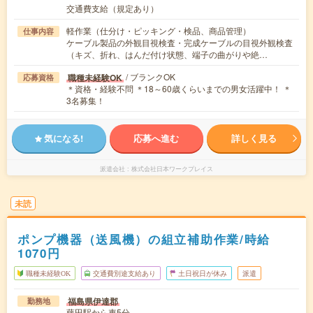
交通費支給（規定あり）
軽作業（仕分け・ピッキング・検品、商品管理）
仕事内容
ケーブル製品の外観目視検査・完成ケーブルの目視外観検査
（キズ、折れ、はんだ付け状態、端子の曲がりや絶…
/ ブランクOK
職種未経験OK
応募資格
＊資格・経験不問 ＊18～60歳くらいまでの男女活躍中！ ＊
3名募集！
気になる!
応募へ進む
詳しく見る
派遣会社
株式会社日本ワークプレイス
未読
ポンプ機器（送風機）の組立補助作業/時給
1070円
職種未経験OK
交通費別途支給あり
土日祝日が休み
派遣
福島県伊達郡
勤務地
藤田駅から車5分