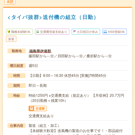
未読
<タイパ抜群>送付機の組立（日勤）
職種未経験OK
交通費別途支給あり
土日祝日が休み
WEB登録OK
派遣
福島県伊達郡
勤務地
藤田駅から---分／貝田駅から---分／桑折駅から---分
週5日
曜日頻度
【日勤】8:00～16:30 休憩45分 [実働]7時間45分
時間
即日～長期
期間
時給1250円 ※交通費支給（規定あり） 【月収例】20.7万円
時給
（20日勤務＋残業10h）
交通費
交通費支給あり
製造（組立・加工）
仕事内容
【未経験大歓迎】送風機の製造のお仕事です！・部品組付