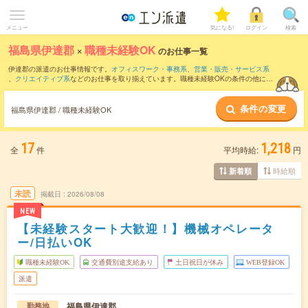
メニュー
気になる!
ログイン
検索
福島県伊達郡
×
職種未経験OK
のお仕事一覧
伊達郡の派遣のお仕事情報です。
オフィスワーク・事務系
、
営業・販売・サービス系
、
クリエイティブ系
などのお仕事を取り揃えています。職種未経験OKの条件の他に、
交通費別途支給あり
、
友だちと一緒の応募OK
、
10名以上の大量募集
などのこだわり
条件も取り揃えています。
条件の変更
福島県伊達郡 / 職種未経験OK
17
1,218
全
件
平均時給:
円
時給順
新着順
未読
掲載日
2026/08/08
NEW
【未経験スタート大歓迎！】機械オペレータ
ー/日払いOK
職種未経験OK
交通費別途支給あり
土日祝日が休み
WEB登録OK
派遣
福島県伊達郡
勤務地