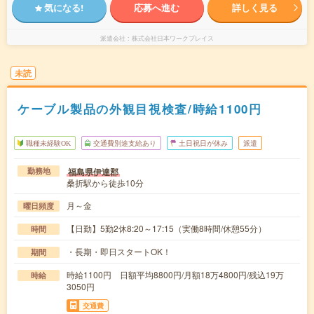
気になる!
応募へ進む
詳しく見る
派遣会社
株式会社日本ワークプレイス
未読
ケーブル製品の外観目視検査/時給1100円
職種未経験OK
交通費別途支給あり
土日祝日が休み
派遣
福島県伊達郡
勤務地
桑折駅から徒歩10分
月～金
曜日頻度
【日勤】5勤2休8:20～17:15（実働8時間/休憩55分）
時間
・長期・即日スタートOK！
期間
時給1100円 日額平均8800円/月額18万4800円/残込19万
時給
3050円
交通費