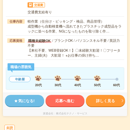
交通費
交通費支給有り
軽作業（仕分け・ピッキング・検品、商品管理）
仕事内容
成型機から自動検査機へ流れてきたプラスチック成型品をラ
ックに並べる作業、NGになったものを取り除く作…
/ ブランクOK / パソコンスキル不要 / 英語力
職種未経験OK
応募資格
不要
【来社不要、WEB登録OK！】〇未経験大歓迎！〇フリータ
ー、主婦(夫) 大歓迎！ ※お仕事の掛け持ち…
職場の雰囲気
年齢層
20代
30代
40代
50代
60代
気になる!
応募へ進む
詳しく見る
派遣会社
株式会社テクノ・サービス
未読