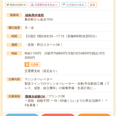
職種未経験OK
交通費別途支給あり
土日祝日が休み
派遣
福島県伊達郡
勤務地
桑折駅から徒歩10分
月～金
曜日頻度
【日勤】5勤2休8:20～17:15（実働8時間/休憩55分）
時間
・長期・即日スタートOK！
期間
時給1100円 日額平均8800円/月額18万4800円/残込19万
時給
3050円
交通費
交通費支給（規定あり）
マシンオペレーター
仕事内容
製造ラインでのマシンオペレーター・自動/半自動加工機（プ
レス、成形、組立機等）の稼働準備・生産計画に…
/ ブランクOK
職種未経験OK
応募資格
＊資格・経験不問 ＊18～60歳くらいまでの男女活躍中！ ＊
3名募集！