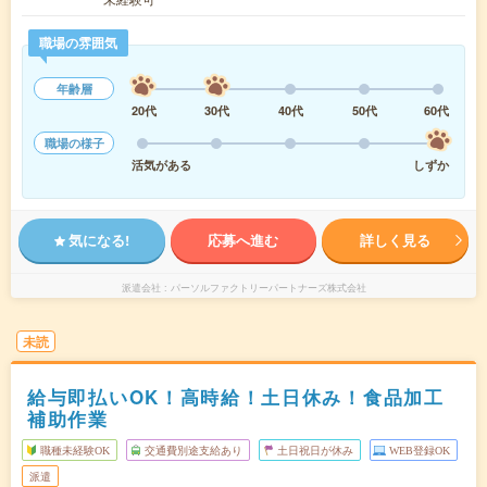
職場の雰囲気
年齢層
20代
30代
40代
50代
60代
職場の様子
活気がある
しずか
気になる!
応募へ進む
詳しく見る
派遣会社
パーソルファクトリーパートナーズ株式会社
未読
給与即払いOK！高時給！土日休み！食品加工
補助作業
職種未経験OK
交通費別途支給あり
土日祝日が休み
WEB登録OK
派遣