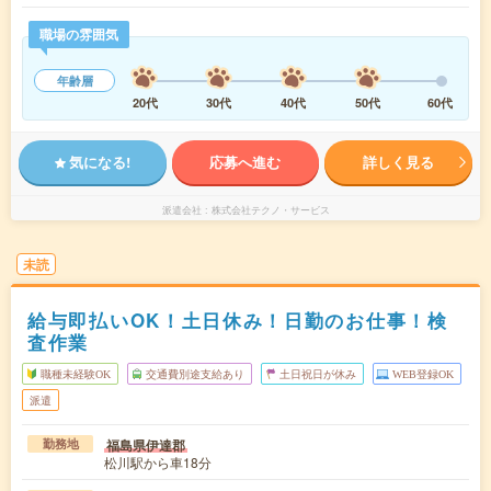
職場の雰囲気
年齢層
20代
30代
40代
50代
60代
気になる!
応募へ進む
詳しく見る
派遣会社
株式会社テクノ・サービス
未読
給与即払いOK！土日休み！日勤のお仕事！検
査作業
職種未経験OK
交通費別途支給あり
土日祝日が休み
WEB登録OK
派遣
福島県伊達郡
勤務地
松川駅から車18分