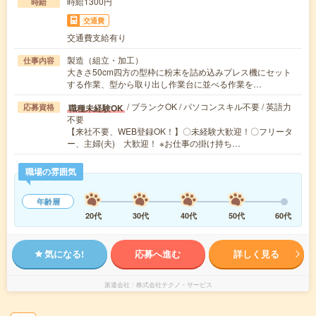
時給1300円
時給
交通費
交通費支給有り
製造（組立・加工）
仕事内容
大きさ50cm四方の型枠に粉末を詰め込みプレス機にセット
する作業、型から取り出し作業台に並べる作業を…
/ ブランクOK / パソコンスキル不要 / 英語力
職種未経験OK
応募資格
不要
【来社不要、WEB登録OK！】〇未経験大歓迎！〇フリータ
ー、主婦(夫) 大歓迎！ ※お仕事の掛け持ち…
職場の雰囲気
年齢層
20代
30代
40代
50代
60代
気になる!
応募へ進む
詳しく見る
派遣会社
株式会社テクノ・サービス