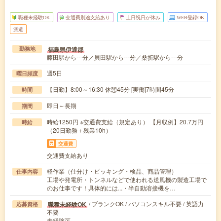
職種未経験OK
交通費別途支給あり
土日祝日が休み
WEB登録OK
派遣
福島県伊達郡
勤務地
藤田駅から---分／貝田駅から---分／桑折駅から---分
週5日
曜日頻度
【日勤】8:00～16:30 休憩45分 [実働]7時間45分
時間
即日～長期
期間
時給1250円 ※交通費支給（規定あり） 【月収例】20.7万円
時給
（20日勤務＋残業10h）
交通費
交通費支給あり
軽作業（仕分け・ピッキング・検品、商品管理）
仕事内容
工場や発電所・トンネルなどで使われる送風機の製造工場で
のお仕事です！具体的には...・半自動溶接機を…
/ ブランクOK / パソコンスキル不要 / 英語力
職種未経験OK
応募資格
不要
未経験可