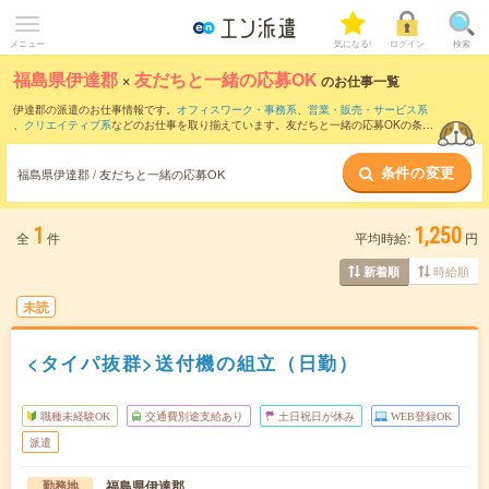
メニュー
気になる!
ログイン
検索
福島県伊達郡
×
友だちと一緒の応募OK
のお仕事一覧
伊達郡の派遣のお仕事情報です。
オフィスワーク・事務系
、
営業・販売・サービス系
、
クリエイティブ系
などのお仕事を取り揃えています。友だちと一緒の応募OKの条件
の他に、
交通費別途支給あり
、
職種未経験OK
、
10名以上の大量募集
などのこだわり
条件も取り揃えています。
条件の変更
福島県伊達郡 / 友だちと一緒の応募OK
1
1,250
全
件
平均時給:
円
時給順
新着順
未読
<タイパ抜群>送付機の組立（日勤）
職種未経験OK
交通費別途支給あり
土日祝日が休み
WEB登録OK
派遣
福島県伊達郡
勤務地