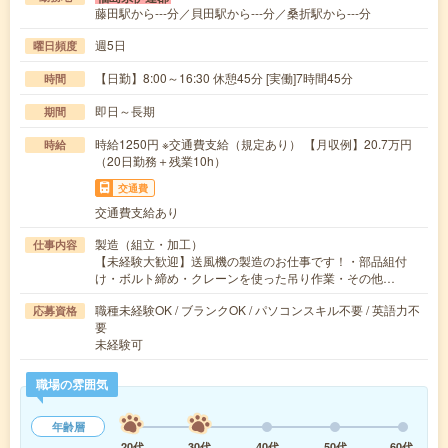
藤田駅から---分／貝田駅から---分／桑折駅から---分
週5日
曜日頻度
【日勤】8:00～16:30 休憩45分 [実働]7時間45分
時間
即日～長期
期間
時給1250円 ※交通費支給（規定あり） 【月収例】20.7万円
時給
（20日勤務＋残業10h）
交通費
交通費支給あり
製造（組立・加工）
仕事内容
【未経験大歓迎】送風機の製造のお仕事です！・部品組付
け・ボルト締め・クレーンを使った吊り作業・その他…
職種未経験OK / ブランクOK / パソコンスキル不要 / 英語力不
応募資格
要
未経験可
職場の雰囲気
年齢層
20代
30代
40代
50代
60代