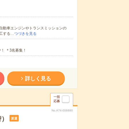
自動車エンジンやトランスミッションの
工する…
つづきを見る
！ ＊3名募集！
詳しく見る
一括
応募
No.A74-006880
替）
派遣