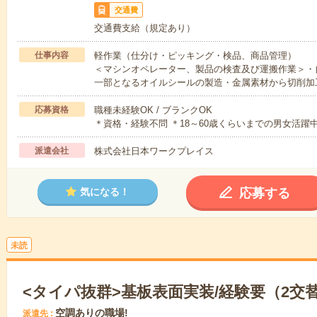
交通費
交通費支給（規定あり）
仕事内容
軽作業（仕分け・ピッキング・検品、商品管理）
＜マシンオペレーター、製品の検査及び運搬作業＞・
一部となるオイルシールの製造・金属素材から切削加
応募資格
職種未経験OK / ブランクOK
＊資格・経験不問 ＊18～60歳くらいまでの男女活躍中
派遣会社
株式会社日本ワークプレイス
応募する
気になる！
未読
<タイパ抜群>基板表面実装/経験要（2交
空調ありの職場!
派遣先