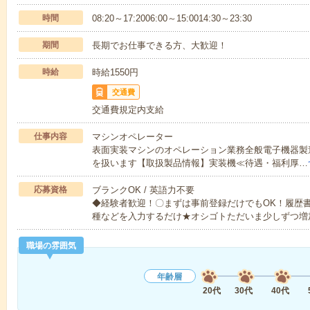
時間
08:20～17:2006:00～15:0014:30～23:30
期間
長期でお仕事できる方、大歓迎！
時給
時給1550円
交通費
交通費規定内支給
仕事内容
マシンオペレーター
表面実装マシンのオペレーション業務全般電子機器製造業
を扱います【取扱製品情報】実装機≪待遇・福利厚…
応募資格
ブランクOK / 英語力不要
◆経験者歓迎！〇まずは事前登録だけでもOK！履歴
種などを入力するだけ★オシゴトただいま少しずつ増
職場の雰囲気
年齢層
20代
30代
40代