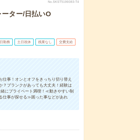
No.SKST5199383-T4
ーター/日払いO
5日勤務
土日祝休
残業なし
交費支給
お仕事！オンとオフをきっちり切り替え
か？ブランクがあっても大丈夫！経験は
一緒にプライベート満喫！≪動きやすい制
る仕事が探せる≫困った事などがあれ