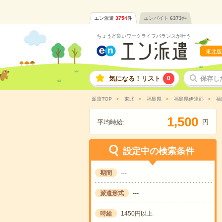
エン派遣
3754
件
エンバイト
6373
件
ちょうど良いワークライフバランスが叶う
東北版
気になる！リスト
0
保存し
派遣TOP
東北
福島県
福島県伊達郡
福
,
1
5
0
0
平均時給:
円
設定中の検索条件
期間
---
派遣形式
---
時給
1450円以上