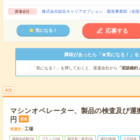
株式会社綜合キャリアオプション 製造事業部（全国
派遣会社
応募する
気になる！
興味があったら「★気になる！」を
「気になる！」を押しておくと、派遣会社から
「面談確約
未読
マシンオペレーター、製品の検査及び運搬作
円
派遣
工場
派遣先
職種未経験OK
ブランクOK
既卒第二新卒OK
週5日勤務
土日祝休