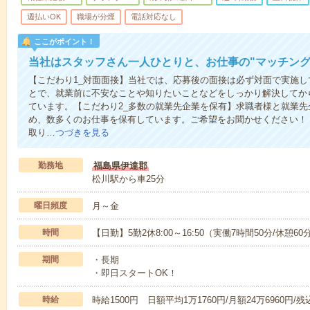
週払いOK
職場が分煙
電話対応なし
ここがポイント！
当社はスタッフさん一人ひとりと、お仕事の"マッチング
【こだわり1_対面面接】当社では、応募後の面接は必ず対面で実施
とで、就業前に不安なことや知りたいことなどをしっかり解決してか
ています。【こだわり2_多数の就業先企業を保有】求職者様と就業
め、数多くのお仕事を保有しています。ご希望をお聞かせください！
取り…
つづきを見る
勤務地
福島県伊達郡
松川駅から車25分
曜日頻度
月～金
時間
【日勤】5勤2休8:00～16:50（実働7時間50分/休憩60
期間
・長期
・即日スタートOK！
時給
時給1500円 日額平均1万1760円/月額24万6960円/残込