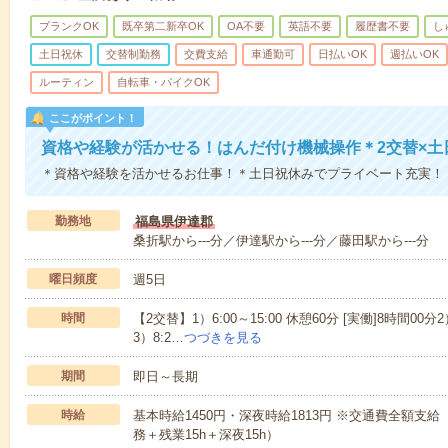
ブランクOK
既卒第二新卒OK
OA不要
英語不要
履歴書不要
し
土日祝休
交替制勤務
交費支給
車通勤可
日払いOK
週払いOK
ルーティン
自転車・バイクOK
ここがポイント！
資格や経験が活かせる！はんだ付け機械操作＊2交替×土
＊資格や経験を活かせるお仕事！＊土日祝休みでプライベート充実！＊高
勤務地
福島県伊達郡
桑折駅から---分／伊達駅から---分／藤田駅から---分
曜日頻度
週5日
時間
【2交替】1）6:00～15:00 休憩60分 [実働]8時間00分2）
3）8:2…
つづきを見る
期間
即日～長期
時給
基本時給1450円・深夜時給1813円 ※交通費全額支給
務＋残業15h＋深夜15h）