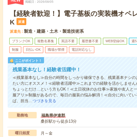
NEW
掲載日
2026/08/05
【経験者歓迎！】電子基板の実装機オペレ
K
派遣
製造・建築・土木・製造技術系
派遣先
ブランクOK
複数名募集
英語不要
履歴書不要
WEB登録OK
週
制服
日払いOK
職場が禁煙
電話対応なし
ここがポイント！
残業基本なし！経験者活躍中！
≪残業基本なし≫自分の時間をしっかり確保できる、残業基本ナシの
たい方にオススメ！≪経験者活躍中≫これまでの経験を活かしません
ちょっとだけ…という方もOK！≪土日祝休のお仕事≫家族や友人と
服アリ≫制服があるので、毎日の服装の悩み解消！≪自分に向いてい
ば、担当…
つづきを見る
勤務地
福島県伊達郡
桑折駅から徒歩13分
曜日頻度
月～金