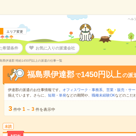
ヘル
エリア変更
た希望条件
お気に入りの派遣会社
島県伊達郡 時給1450円以上の派遣の仕事一覧
福島県伊達郡
1450円以上
で
の派
伊達郡の派遣のお仕事情報です。
オフィスワーク・事務系
、
営業・販売・サー
揃えています。さらに、
短期
・
単発
などの期間や、
職種未経験OK
などのこだ
3
1
3
件中
～
件を表示中
未読