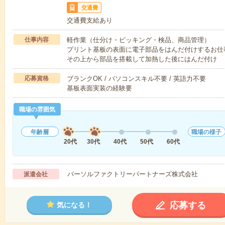
交通費
交通費支給あり
仕事内容
軽作業（仕分け・ピッキング・検品、商品管理）
プリント基板の表面に電子部品をはんだ付けするお仕
その上から部品を搭載して加熱した後にはんだ付け
応募資格
ブランクOK / パソコンスキル不要 / 英語力不要
基板表面実装の経験要
職場の雰囲気
年齢層
職場の様子
20代
30代
40代
50代
60代
パーソルファクトリーパートナーズ株式会社
派遣会社
応募する
気になる！