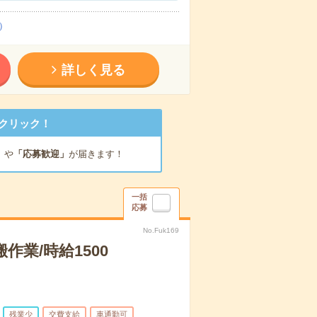
）
詳しく見る
クリック！
」
や
「応募歓迎」
が届きます！
一括
応募
No.Fuk169
業/時給1500
残業少
交費支給
車通勤可