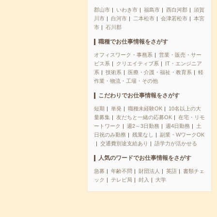
郡山市
いわき市
福島市
西白河郡
須賀
川市
白河市
二本松市
会津若松市
本宮
市
石川郡
職種でお仕事情報をさがす
オフィスワーク・事務系
営業・販売・サー
ビス系
クリエイティブ系
IT・エンジニア
系
技術系
医療・介護・福祉・教育系
軽
作業・物流・工場・その他
こだわりでお仕事情報をさがす
短期
単発
職種未経験OK
10名以上の大
量募集
友だちと一緒の応募OK
在宅・リモ
ートワーク
週2～3日勤務
週4日勤務
土
日祝のみ勤務
残業なし
副業・WワークOK
交通費別途支給あり
語学力が活かせる
人気のワードでお仕事情報をさがす
急募
年齢不問
財団法人
英語
書類チェ
ック
テレビ局
封入
大学