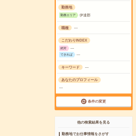
勤務地
伊達郡
勤務エリア
職種
---
こだわりINDEX
---
絶対
---
できれば
キーワード
---
あなたのプロフィール
---
条件の変更
他の検索結果を見る
勤務地でお仕事情報をさがす