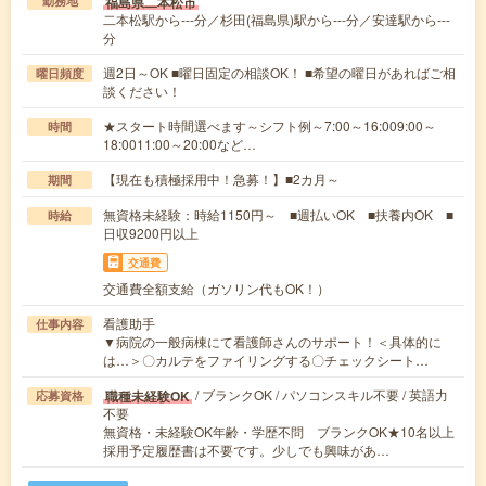
福島県二本松市
勤務地
二本松駅から---分／杉田(福島県)駅から---分／安達駅から---
分
週2日～OK ■曜日固定の相談OK！ ■希望の曜日があればご相
曜日頻度
談ください！
★スタート時間選べます～シフト例～7:00～16:009:00～
時間
18:0011:00～20:00など…
【現在も積極採用中！急募！】■2カ月～
期間
無資格未経験：時給1150円～ ■週払いOK ■扶養内OK ■
時給
日収9200円以上
交通費
交通費全額支給（ガソリン代もOK！）
看護助手
仕事内容
▼病院の一般病棟にて看護師さんのサポート！＜具体的に
は…＞〇カルテをファイリングする〇チェックシート…
/ ブランクOK / パソコンスキル不要 / 英語力
職種未経験OK
応募資格
不要
無資格・未経験OK年齢・学歴不問 ブランクOK★10名以上
採用予定履歴書は不要です。少しでも興味があ…