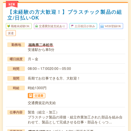
NEW
【未経験の方大歓迎！】プラスチック製品の組
立/日払いOK
職種未経験OK
交通費別途支給あり
土日祝日が休み
WEB登録OK
派遣
福島県二本松市
勤務地
安達駅から車5分
月～金
曜日頻度
08:00～17:0020:00～05:00
時間
長期でお仕事できる方、大歓迎！
期間
時給1300円
時給
交通費
交通費規定内支給
製造（組立・加工）
仕事内容
プラスチック製品の溶接・組立作業加工された部品を組み合
わせて、製品として完成させる仕事・部品をくっつ…