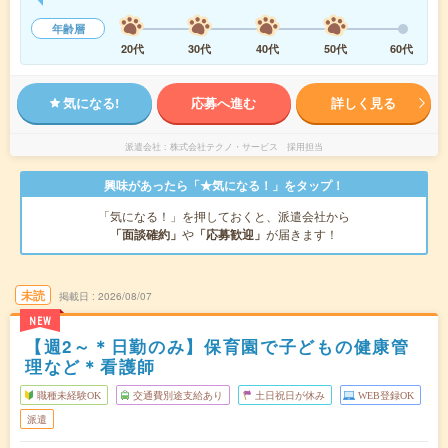
年齢層
20代
30代
40代
50代
60代
気になる!
応募へ進む
詳しく見る
派遣会社
株式会社テクノ・サービス 採用担当
興味があったら「★気になる！」をタップ！
「気になる！」を押しておくと、派遣会社から
「面談確約」
や
「応募歓迎」
が届きます！
未読
掲載日
2026/08/07
NEW
【週2～＊日勤のみ】保育園で子どもの健康管
理など＊看護師
職種未経験OK
交通費別途支給あり
土日祝日が休み
WEB登録OK
派遣