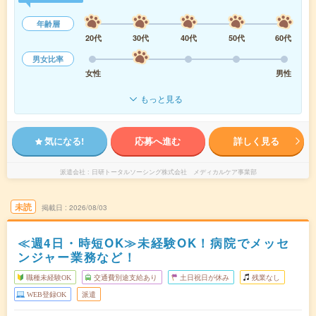
年齢層
20代
30代
40代
50代
60代
男女比率
女性
男性
もっと見る
気になる!
応募へ進む
詳しく見る
派遣会社
日研トータルソーシング株式会社 メディカルケア事業部
未読
掲載日
2026/08/03
≪週4日・時短OK≫未経験OK！病院でメッセ
ンジャー業務など！
職種未経験OK
交通費別途支給あり
土日祝日が休み
残業なし
WEB登録OK
派遣