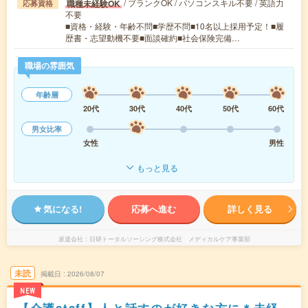
/ ブランクOK / パソコンスキル不要 / 英語力
職種未経験OK
応募資格
不要
■資格・経験・年齢不問■学歴不問■10名以上採用予定！■履
歴書・志望動機不要■面談確約■社会保険完備…
職場の雰囲気
年齢層
20代
30代
40代
50代
60代
男女比率
女性
男性
もっと見る
気になる!
応募へ進む
詳しく見る
派遣会社
日研トータルソーシング株式会社 メディカルケア事業部
未読
掲載日
2026/08/07
NEW
【介護staff】人と話すのが好きな方に＊未経