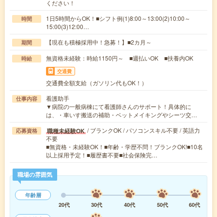
ください！
1日5時間からOK！■シフト例(1)8:00～13:00(2)10:00～
時間
15:00(3)12:00…
【現在も積極採用中！急募！】■2カ月～
期間
無資格未経験：時給1150円～ ■週払いOK ■扶養内OK
時給
交通費
交通費全額支給（ガソリン代もOK！）
看護助手
仕事内容
▼病院の一般病棟にて看護師さんのサポート！具体的に
は、・車いす搬送の補助・ベットメイキングやシーツ交…
/ ブランクOK / パソコンスキル不要 / 英語力
職種未経験OK
応募資格
不要
■無資格・未経験OK！■年齢・学歴不問！ブランクOK!■10名
以上採用予定！■履歴書不要■社会保険完…
職場の雰囲気
年齢層
20代
30代
40代
50代
60代