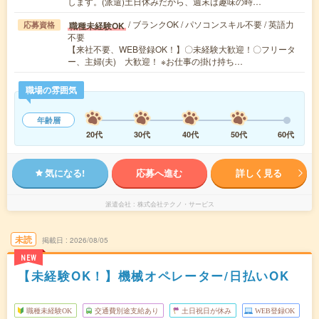
します。(派遣)土日休みだから、週末は趣味の時…
/ ブランクOK / パソコンスキル不要 / 英語力
職種未経験OK
応募資格
不要
【来社不要、WEB登録OK！】〇未経験大歓迎！〇フリータ
ー、主婦(夫) 大歓迎！ ※お仕事の掛け持ち…
職場の雰囲気
年齢層
20代
30代
40代
50代
60代
気になる!
応募へ進む
詳しく見る
派遣会社
株式会社テクノ・サービス
未読
掲載日
2026/08/05
NEW
【未経験OK！】機械オペレーター/日払いOK
職種未経験OK
交通費別途支給あり
土日祝日が休み
WEB登録OK