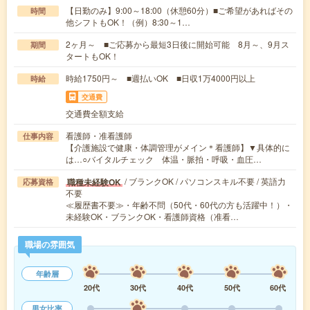
【日勤のみ】9:00～18:00（休憩60分）■ご希望があればその
時間
他シフトもOK！（例）8:30～1…
2ヶ月～ ■ご応募から最短3日後に開始可能 8月～、9月ス
期間
タートもOK！
時給1750円～ ■週払いOK ■日収1万4000円以上
時給
交通費
交通費全額支給
看護師・准看護師
仕事内容
【介護施設で健康・体調管理がメイン＊看護師】▼具体的に
は…○バイタルチェック 体温・脈拍・呼吸・血圧…
/ ブランクOK / パソコンスキル不要 / 英語力
職種未経験OK
応募資格
不要
≪履歴書不要≫・年齢不問（50代・60代の方も活躍中！）・
未経験OK・ブランクOK・看護師資格（准看…
職場の雰囲気
年齢層
20代
30代
40代
50代
60代
男女比率