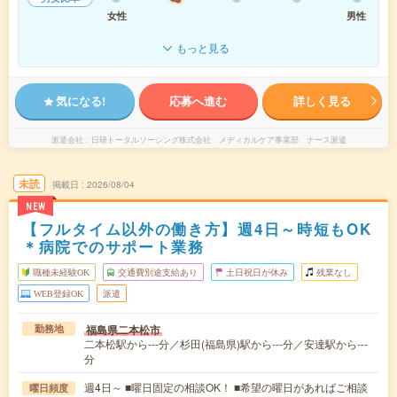
女性
男性
もっと見る
気になる!
応募へ進む
詳しく見る
派遣会社
日研トータルソーシング株式会社 メディカルケア事業部 ナース派遣
未読
掲載日
2026/08/04
NEW
【フルタイム以外の働き方】週4日～時短もOK
＊病院でのサポート業務
職種未経験OK
交通費別途支給あり
土日祝日が休み
残業なし
WEB登録OK
派遣
福島県二本松市
勤務地
二本松駅から---分／杉田(福島県)駅から---分／安達駅から---
分
週4日～ ■曜日固定の相談OK！ ■希望の曜日があればご相談
曜日頻度