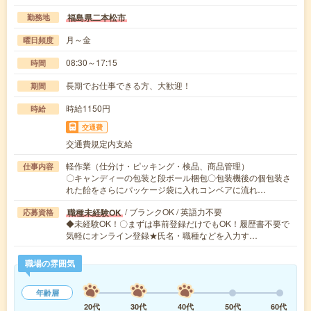
福島県二本松市
勤務地
月～金
曜日頻度
08:30～17:15
時間
長期でお仕事できる方、大歓迎！
期間
時給1150円
時給
交通費
交通費規定内支給
軽作業（仕分け・ピッキング・検品、商品管理）
仕事内容
〇キャンディーの包装と段ボール梱包〇包装機後の個包装さ
れた飴をさらにパッケージ袋に入れコンベアに流れ…
/ ブランクOK / 英語力不要
職種未経験OK
応募資格
◆未経験OK！〇まずは事前登録だけでもOK！履歴書不要で
気軽にオンライン登録★氏名・職種などを入力す…
職場の雰囲気
年齢層
20代
30代
40代
50代
60代