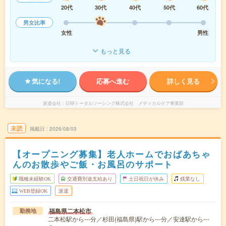
20代
30代
40代
50代
60代
男女比率
女性
男性
もっと見る
気になる!
応募へ進む
詳しく見る
派遣会社
日研トータルソーシング株式会社 メディカルケア事業部
未読
掲載日
2026/08/03
【オープニング募集】老人ホームでおばあちゃ
んのお散歩やご飯・お風呂のサポート
職種未経験OK
交通費別途支給あり
土日祝日が休み
残業なし
WEB登録OK
派遣
福島県二本松市
勤務地
二本松駅から---分／杉田(福島県)駅から---分／安達駅から---