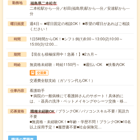
福島県二本松市
勤務地
二本松駅から---分／杉田(福島県)駅から---分／安達駅から---
分
週4日～ ■曜日固定の相談OK！ ■希望の曜日があればご相談
曜日頻度
ください！
1日5時間からOK！■シフト例(1)8:00～13:00(2)10:00～
時間
15:00(3)12:00…
【現在も積極採用中！急募！】■2カ月～
期間
無資格未経験：時給1150円～ ■週払いOK ■扶養内OK
時給
交通費
交通費全額支給（ガソリン代もOK！）
看護助手
仕事内容
▼病院の一般病棟にて看護師さんのサポート！具体的に
は、・器具の洗浄・ベットメイキングやシーツ交換・移…
/ ブランクOK / パソコンスキル不要 / 英語力
職種未経験OK
応募資格
不要
■無資格・未経験OK！■年齢・学歴不問！ブランクOK!■10名
以上採用予定！■履歴書不要■社会保険完…
職場の雰囲気