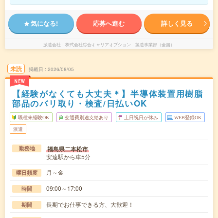
気になる!
応募へ進む
詳しく見る
派遣会社
株式会社綜合キャリアオプション 製造事業部（全国）
未読
掲載日
2026/08/05
NEW
【経験がなくても大丈夫＊】半導体装置用樹脂
部品のバリ取り・検査/日払いOK
職種未経験OK
交通費別途支給あり
土日祝日が休み
WEB登録OK
派遣
福島県二本松市
勤務地
安達駅から車5分
月～金
曜日頻度
09:00～17:00
時間
長期でお仕事できる方、大歓迎！
期間