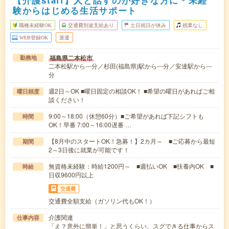
験からはじめる生活サポート
職種未経験OK
交通費別途支給あり
土日祝日が休み
残業なし
WEB登録OK
派遣
福島県二本松市
勤務地
二本松駅から---分／杉田(福島県)駅から---分／安達駅から---
分
週2日～OK ■曜日固定の相談OK！ ■希望の曜日があればご相
曜日頻度
談ください！
9:00～18:00（休憩60分）■ご希望があれば下記シフトも
時間
OK！早番 7:00～16:00遅番 …
【8月中のスタートOK！急募！】2カ月～ ■ご応募から最短
期間
2～3日後に就業が可能です！
無資格未経験：時給1200円～ ■週払いOK ■扶養内OK ■
時給
日収9600円以上
交通費
交通費全額支給（ガソリン代もOK！）
介護関連
仕事内容
「え？意外に簡単！」と思うくらい、スグできる仕事からス