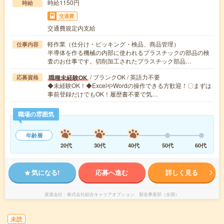
時給1150円
時給
交通費
交通費規定内支給
軽作業（仕分け・ピッキング・検品、商品管理）
仕事内容
半導体を作る機械の内部に使われるプラスチックの部品の検
査のお仕事です。切削加工されたプラスチック部品…
/ ブランクOK / 英語力不要
職種未経験OK
応募資格
◆未経験OK！◆ExcelやWordの操作できる方歓迎！〇まずは
事前登録だけでもOK！履歴書不要で気…
職場の雰囲気
年齢層
20代
30代
40代
50代
60代
気になる!
応募へ進む
詳しく見る
派遣会社
株式会社綜合キャリアオプション 製造事業部（全国）
未読