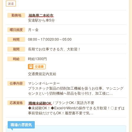
派遣
福島県二本松市
勤務地
安達駅から車5分
月～金
曜日頻度
08:00～17:0020:00～05:00
時間
長期でお仕事できる方、大歓迎！
期間
時給1300円
時給
交通費
交通費規定内支給
マシンオペレーター
仕事内容
プラスチック製品の切削加工機械を扱うお仕事。マシニング
センタという切削機械へ部品を取り付け、加工後に…
/ ブランクOK / 英語力不要
職種未経験OK
応募資格
◆未経験OK！◆ExcelやWordの操作できる方歓迎！〇まずは
事前登録だけでもOK！履歴書不要で気…
職場の雰囲気