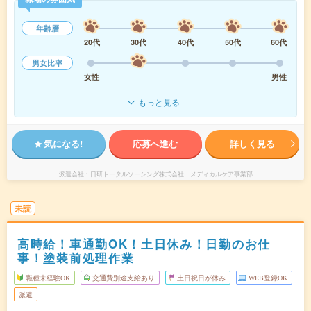
年齢層
20代
30代
40代
50代
60代
男女比率
女性
男性
もっと見る
気になる!
応募へ進む
詳しく見る
派遣会社
日研トータルソーシング株式会社 メディカルケア事業部
未読
高時給！車通勤OK！土日休み！日勤のお仕
事！塗装前処理作業
職種未経験OK
交通費別途支給あり
土日祝日が休み
WEB登録OK
派遣