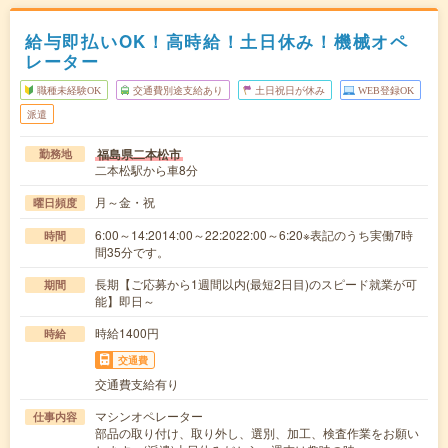
給与即払いOK！高時給！土日休み！機械オペ
レーター
職種未経験OK
交通費別途支給あり
土日祝日が休み
WEB登録OK
派遣
福島県二本松市
勤務地
二本松駅から車8分
月～金・祝
曜日頻度
6:00～14:2014:00～22:2022:00～6:20※表記のうち実働7時
時間
間35分です。
長期【ご応募から1週間以内(最短2日目)のスピード就業が可
期間
能】即日～
時給1400円
時給
交通費
交通費支給有り
マシンオペレーター
仕事内容
部品の取り付け、取り外し、選別、加工、検査作業をお願い