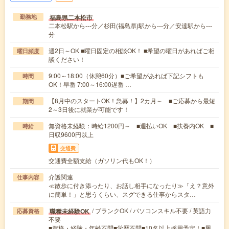
福島県二本松市
勤務地
二本松駅から---分／杉田(福島県)駅から---分／安達駅から---
分
週2日～OK ■曜日固定の相談OK！ ■希望の曜日があればご相
曜日頻度
談ください！
9:00～18:00（休憩60分）■ご希望があれば下記シフトも
時間
OK！早番 7:00～16:00遅番 …
【8月中のスタートOK！急募！】2カ月～ ■ご応募から最短
期間
2～3日後に就業が可能です！
無資格未経験：時給1200円～ ■週払いOK ■扶養内OK ■
時給
日収9600円以上
交通費
交通費全額支給（ガソリン代もOK！）
介護関連
仕事内容
≪散歩に付き添ったり、お話し相手になったり≫「え？意外
に簡単！」と思うくらい、スグできる仕事からスタ…
/ ブランクOK / パソコンスキル不要 / 英語力
職種未経験OK
応募資格
不要
■資格・経験・年齢不問■学歴不問■10名以上採用予定！■履