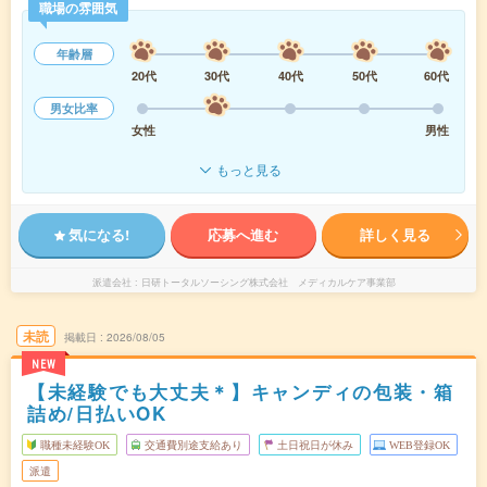
職場の雰囲気
年齢層
20代
30代
40代
50代
60代
男女比率
女性
男性
もっと見る
気になる!
応募へ進む
詳しく見る
派遣会社
日研トータルソーシング株式会社 メディカルケア事業部
未読
掲載日
2026/08/05
NEW
【未経験でも大丈夫＊】キャンディの包装・箱
詰め/日払いOK
職種未経験OK
交通費別途支給あり
土日祝日が休み
WEB登録OK
派遣