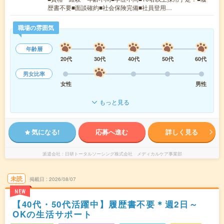
歴書不要■面談確約■社会保険完備■社員登用…
職場の雰囲気
年齢層
20代
30代
40代
50代
60代
男女比率
女性
男性
もっと見る
気になる!
応募へ進む
詳しく見る
派遣会社
日研トータルソーシング株式会社 メディカルケア事業部
未読
掲載日
2026/08/07
NEW
【40代・50代活躍中】履歴書不要＊週2日～
OKの生活サポート