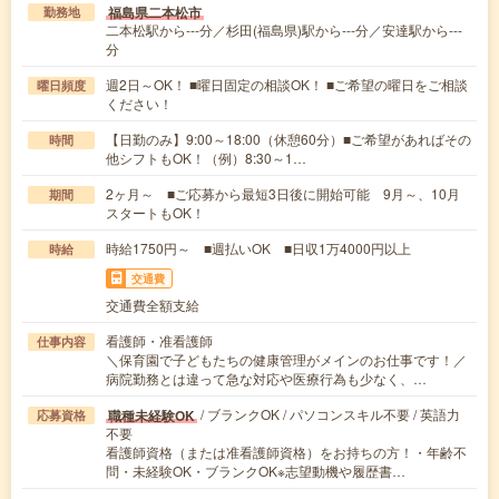
福島県二本松市
勤務地
二本松駅から---分／杉田(福島県)駅から---分／安達駅から---
分
週2日～OK！ ■曜日固定の相談OK！ ■ご希望の曜日をご相談
曜日頻度
ください！
【日勤のみ】9:00～18:00（休憩60分）■ご希望があればその
時間
他シフトもOK！（例）8:30～1…
2ヶ月～ ■ご応募から最短3日後に開始可能 9月～、10月
期間
スタートもOK！
時給1750円～ ■週払いOK ■日収1万4000円以上
時給
交通費
交通費全額支給
看護師・准看護師
仕事内容
＼保育園で子どもたちの健康管理がメインのお仕事です！／
病院勤務とは違って急な対応や医療行為も少なく、…
/ ブランクOK / パソコンスキル不要 / 英語力
職種未経験OK
応募資格
不要
看護師資格（または准看護師資格）をお持ちの方！・年齢不
問・未経験OK・ブランクOK※志望動機や履歴書…