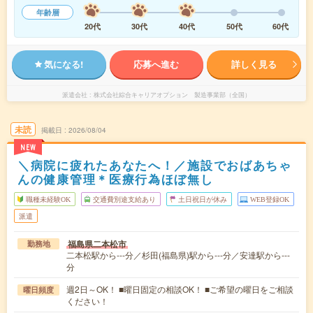
年齢層
20代
30代
40代
50代
60代
気になる!
応募へ進む
詳しく見る
派遣会社
株式会社綜合キャリアオプション 製造事業部（全国）
未読
掲載日
2026/08/04
NEW
＼病院に疲れたあなたへ！／施設でおばあちゃ
んの健康管理＊医療行為ほぼ無し
職種未経験OK
交通費別途支給あり
土日祝日が休み
WEB登録OK
派遣
福島県二本松市
勤務地
二本松駅から---分／杉田(福島県)駅から---分／安達駅から---
分
週2日～OK！ ■曜日固定の相談OK！ ■ご希望の曜日をご相談
曜日頻度
ください！