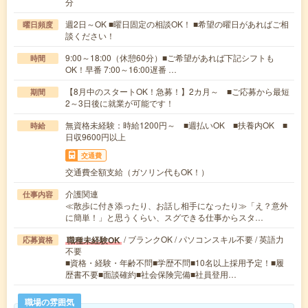
分
週2日～OK ■曜日固定の相談OK！ ■希望の曜日があればご相
曜日頻度
談ください！
9:00～18:00（休憩60分）■ご希望があれば下記シフトも
時間
OK！早番 7:00～16:00遅番 …
【8月中のスタートOK！急募！】2カ月～ ■ご応募から最短
期間
2～3日後に就業が可能です！
無資格未経験：時給1200円～ ■週払いOK ■扶養内OK ■
時給
日収9600円以上
交通費
交通費全額支給（ガソリン代もOK！）
介護関連
仕事内容
≪散歩に付き添ったり、お話し相手になったり≫「え？意外
に簡単！」と思うくらい、スグできる仕事からスタ…
/ ブランクOK / パソコンスキル不要 / 英語力
職種未経験OK
応募資格
不要
■資格・経験・年齢不問■学歴不問■10名以上採用予定！■履
歴書不要■面談確約■社会保険完備■社員登用…
職場の雰囲気