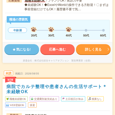
/ ブランクOK / 英語力不要
職種未経験OK
応募資格
◆未経験OK！◆ExcelやWordの操作できる方歓迎！〇まずは
事前登録だけでもOK！履歴書不要で気…
職場の雰囲気
年齢層
20代
30代
40代
50代
60代
気になる!
応募へ進む
詳しく見る
派遣会社
株式会社綜合キャリアオプション 製造事業部（全国）
未読
掲載日
2026/08/05
NEW
病院でカルテ整理や患者さんの生活サポート＊
未経験OK
職種未経験OK
交通費別途支給あり
土日祝日が休み
残業なし
WEB登録OK
派遣