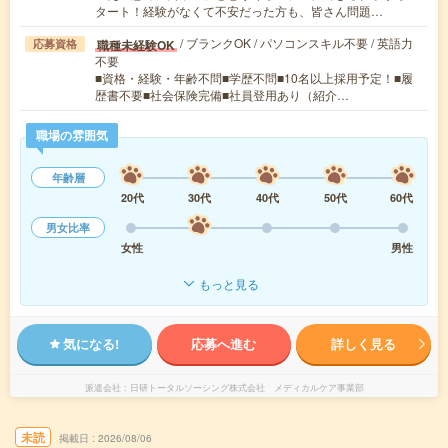
タート！経験がなくて不安だった方も、皆さん問題…
/ ブランクOK / パソコンスキル不要 / 英語力
職種未経験OK
応募資格
不要
■資格・経験・年齢不問■学歴不問■10名以上採用予定！■履
歴書不要■社会保険完備■社員登用あり（紹介…
職場の雰囲気
年齢層
20代
30代
40代
50代
60代
男女比率
女性
男性
もっと見る
気になる!
応募へ進む
詳しく見る
派遣会社
日研トータルソーシング株式会社 メディカルケア事業部
未読
掲載日
2026/08/06