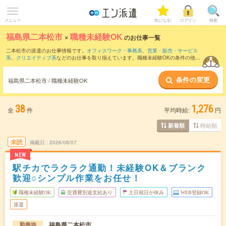
メニュー
気になる!
ログイン
検索
福島県二本松市
×
職種未経験OK
のお仕事一覧
二本松市の派遣のお仕事情報です。
オフィスワーク・事務系
、
営業・販売・サービス
系
、
クリエイティブ系
などのお仕事を取り揃えています。職種未経験OKの条件の他
に、
交通費別途支給あり
、
友だちと一緒の応募OK
、
10名以上の大量募集
などのこだ
わり条件も取り揃えています。
条件の変更
福島県二本松市 / 職種未経験OK
38
1,276
全
件
平均時給:
円
時給順
新着順
未読
掲載日
2026/08/07
NEW
駅チカでラクラク通勤！未経験OK＆ブランク
歓迎○シンプル作業をお任せ！
職種未経験OK
交通費別途支給あり
土日祝日が休み
WEB登録OK
派遣
福島県二本松市
勤務地