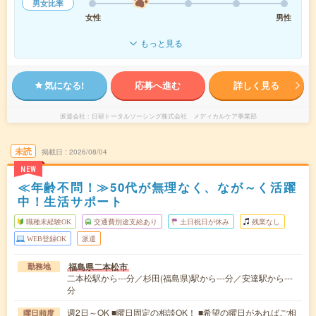
男女比率
女性
男性
もっと見る
気になる!
応募へ進む
詳しく見る
派遣会社
日研トータルソーシング株式会社 メディカルケア事業部
未読
掲載日
2026/08/04
NEW
≪年齢不問！≫50代が無理なく、なが～く活躍
中！生活サポート
職種未経験OK
交通費別途支給あり
土日祝日が休み
残業なし
WEB登録OK
派遣
福島県二本松市
勤務地
二本松駅から---分／杉田(福島県)駅から---分／安達駅から---
分
週2日～OK ■曜日固定の相談OK！ ■希望の曜日があればご相
曜日頻度