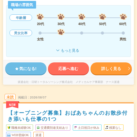
職場の雰囲気
年齢層
20代
30代
40代
50代
60代
男女比率
女性
男性
もっと見る
気になる!
応募へ進む
詳しく見る
派遣会社
日研トータルソーシング株式会社 メディカルケア事業部 ナース派遣
未読
掲載日
2026/08/07
NEW
【オープニング募集】おばあちゃんのお散歩付
き添いも仕事の1つ
職種未経験OK
交通費別途支給あり
土日祝日が休み
残業なし
WEB登録OK
派遣