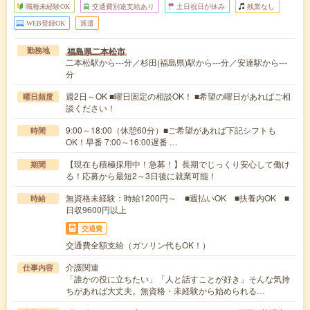
職種未経験OK
交通費別途支給あり
土日祝日が休み
残業なし
WEB登録OK
派遣
福島県二本松市
勤務地
二本松駅から---分／杉田(福島県)駅から---分／安達駅から---
分
週2日～OK ■曜日固定の相談OK！ ■希望の曜日があればご相
曜日頻度
談ください！
9:00～18:00（休憩60分）■ご希望があれば下記シフトも
時間
OK！早番 7:00～16:00遅番 …
【現在も積極採用中！急募！】長期でじっくり安心して働け
期間
る！応募から最短2～3日後に就業可能！
無資格未経験：時給1200円～ ■週払いOK ■扶養内OK ■
時給
日収9600円以上
交通費
交通費全額支給（ガソリン代もOK！）
介護関連
仕事内容
「誰かの役に立ちたい」「人と話すことが好き」そんな気持
ちがあれば大丈夫。無資格・未経験から始められる…