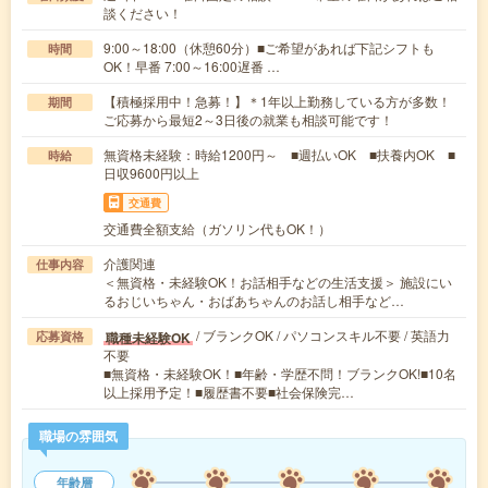
談ください！
9:00～18:00（休憩60分）■ご希望があれば下記シフトも
時間
OK！早番 7:00～16:00遅番 …
【積極採用中！急募！】＊1年以上勤務している方が多数！
期間
ご応募から最短2～3日後の就業も相談可能です！
無資格未経験：時給1200円～ ■週払いOK ■扶養内OK ■
時給
日収9600円以上
交通費
交通費全額支給（ガソリン代もOK！）
介護関連
仕事内容
＜無資格・未経験OK！お話相手などの生活支援＞ 施設にい
るおじいちゃん・おばあちゃんのお話し相手など…
/ ブランクOK / パソコンスキル不要 / 英語力
職種未経験OK
応募資格
不要
■無資格・未経験OK！■年齢・学歴不問！ブランクOK!■10名
以上採用予定！■履歴書不要■社会保険完…
職場の雰囲気
年齢層