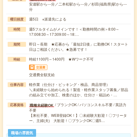
安達駅から---分／二本松駅から---分／杉田(福島県)駅から---
分
週5日 ※派遣先による
曜日頻度
週5フルタイムがメインです！＜勤務時間の例＞8:00～
時間
17:008:30～17:309:00～18:…
即日～長期 ★応募から「最短2日後」に勤務OK！スタート
期間
日はご相談ください。★急募です！
時給1100円～1400円 ★Wワーク不可
時給
交通費
交通費全額支給
軽作業（仕分け・ピッキング・検品、商品管理）
仕事内容
＼未経験から始められる！製造・軽作業スタッフ募集／部品
の組み立てや加工、検査のほか、仕分け・箱詰め・…
/ ブランクOK / パソコンスキル不要 / 英語力
職種未経験OK
応募資格
不要
【来社不要、WEB登録OK！】〇未経験大歓迎！〇フリータ
ー、主婦(夫) 大歓迎！〇ブランクOK〇週5…
職場の雰囲気