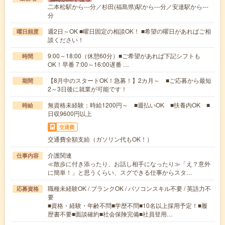
二本松駅から---分／杉田(福島県)駅から---分／安達駅から---
分
週2日～OK ■曜日固定の相談OK！ ■希望の曜日があればご相
曜日頻度
談ください！
9:00～18:00（休憩60分）■ご希望があれば下記シフトも
時間
OK！早番 7:00～16:00遅番 …
【8月中のスタートOK！急募！】2カ月～ ■ご応募から最短
期間
2～3日後に就業が可能です！
無資格未経験：時給1200円～ ■週払いOK ■扶養内OK ■
時給
日収9600円以上
交通費
交通費全額支給（ガソリン代もOK！）
介護関連
仕事内容
≪散歩に付き添ったり、お話し相手になったり≫「え？意外
に簡単！」と思うくらい、スグできる仕事からスタ…
職種未経験OK / ブランクOK / パソコンスキル不要 / 英語力不
応募資格
要
■資格・経験・年齢不問■学歴不問■10名以上採用予定！■履
歴書不要■面談確約■社会保険完備■社員登用…