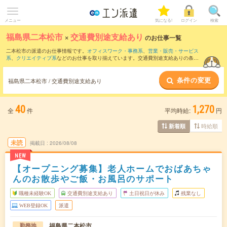
メニュー
気になる!
ログイン
検索
福島県二本松市
×
交通費別途支給あり
のお仕事一覧
二本松市の派遣のお仕事情報です。
オフィスワーク・事務系
、
営業・販売・サービス
系
、
クリエイティブ系
などのお仕事を取り揃えています。交通費別途支給ありの条件
の他に、
職種未経験OK
、
友だちと一緒の応募OK
、
10名以上の大量募集
などのこだわ
り条件も取り揃えています。
条件の変更
福島県二本松市 / 交通費別途支給あり
40
1,270
全
件
平均時給:
円
時給順
新着順
未読
掲載日
2026/08/08
NEW
【オープニング募集】老人ホームでおばあちゃ
んのお散歩やご飯・お風呂のサポート
職種未経験OK
交通費別途支給あり
土日祝日が休み
残業なし
WEB登録OK
派遣
福島県二本松市
勤務地