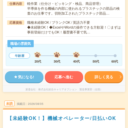
軽作業（仕分け・ピッキング・検品、商品管理）
仕事内容
半導体を作る機械の内部に使われるプラスチックの部品の検
査のお仕事です。切削加工されたプラスチック部品…
職種未経験OK / ブランクOK / 英語力不要
応募資格
◆未経験OK！◆ExcelやWordの操作できる方歓迎！〇まずは
事前登録だけでもOK！履歴書不要で気…
職場の雰囲気
年齢層
20代
30代
40代
50代
60代
気になる!
応募へ進む
詳しく見る
派遣会社
株式会社綜合キャリアオプション 製造事業部（全国）
未読
掲載日
2026/08/05
【未経験OK！】機械オペレーター/日払いOK