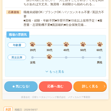
ちがあれば大丈夫。無資格・未経験から始められる…
職種未経験OK / ブランクOK / パソコンスキル不要 / 英語力不
応募資格
要
■資格・経験・年齢不問■学歴不問■10名以上採用予定！■履
歴書・志望動機不要■面談確約■社会保険完備…
職場の雰囲気
年齢層
20代
30代
40代
50代
60代
男女比率
女性
男性
もっと見る
気になる!
応募へ進む
詳しく見る
派遣会社
日研トータルソーシング株式会社 メディカルケア事業部
未読
掲載日
2026/08/07