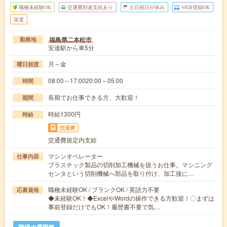
職種未経験OK
交通費別途支給あり
土日祝日が休み
WEB登録OK
派遣
福島県二本松市
勤務地
安達駅から車5分
月～金
曜日頻度
08:00～17:0020:00～05:00
時間
長期でお仕事できる方、大歓迎！
期間
時給1300円
時給
交通費
交通費規定内支給
マシンオペレーター
仕事内容
プラスチック製品の切削加工機械を扱うお仕事。マシニング
センタという切削機械へ部品を取り付け、加工後に…
職種未経験OK / ブランクOK / 英語力不要
応募資格
◆未経験OK！◆ExcelやWordの操作できる方歓迎！〇まずは
事前登録だけでもOK！履歴書不要で気…