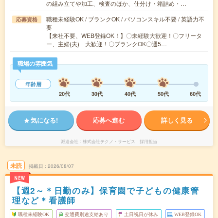
の組み立てや加工、検査のほか、仕分け・箱詰め・…
職種未経験OK / ブランクOK / パソコンスキル不要 / 英語力不
応募資格
要
【来社不要、WEB登録OK！】〇未経験大歓迎！〇フリータ
ー、主婦(夫) 大歓迎！〇ブランクOK〇週5…
職場の雰囲気
年齢層
20代
30代
40代
50代
60代
気になる!
応募へ進む
詳しく見る
派遣会社
株式会社テクノ・サービス 採用担当
未読
掲載日
2026/08/07
NEW
【週2～＊日勤のみ】保育園で子どもの健康管
理など＊看護師
職種未経験OK
交通費別途支給あり
土日祝日が休み
WEB登録OK