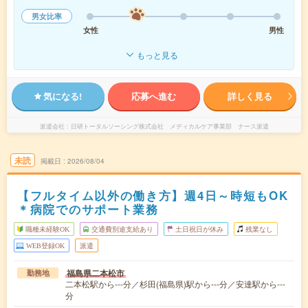
男女比率
女性
男性
もっと見る
気になる!
応募へ進む
詳しく見る
派遣会社
日研トータルソーシング株式会社 メディカルケア事業部 ナース派遣
未読
掲載日
2026/08/04
【フルタイム以外の働き方】週4日～時短もOK
＊病院でのサポート業務
職種未経験OK
交通費別途支給あり
土日祝日が休み
残業なし
WEB登録OK
派遣
福島県二本松市
勤務地
二本松駅から---分／杉田(福島県)駅から---分／安達駅から---
分