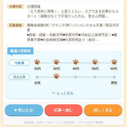
介護関連
仕事内容
「え？意外に簡単！」と思うくらい、スグできる仕事からス
タート！経験がなくて不安だった方も、皆さん問題…
職種未経験OK / ブランクOK / パソコンスキル不要 / 英語力不
応募資格
要
■資格・経験・年齢不問■学歴不問■10名以上採用予定！■履
歴書不要■社会保険完備■社員登用あり（紹介…
職場の雰囲気
年齢層
20代
30代
40代
50代
60代
男女比率
女性
男性
もっと見る
気になる!
応募へ進む
詳しく見る
派遣会社
日研トータルソーシング株式会社 メディカルケア事業部