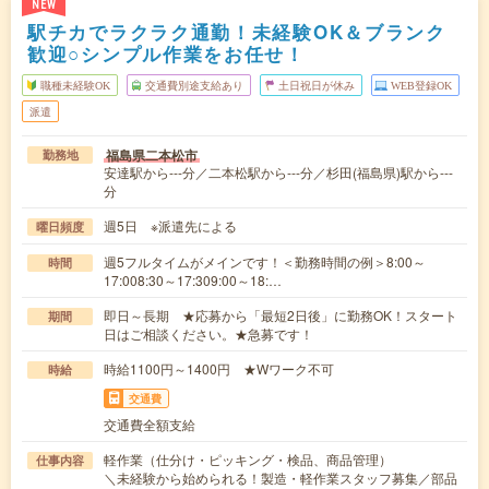
NEW
駅チカでラクラク通勤！未経験OK＆ブランク
歓迎○シンプル作業をお任せ！
職種未経験OK
交通費別途支給あり
土日祝日が休み
WEB登録OK
派遣
福島県二本松市
勤務地
安達駅から---分／二本松駅から---分／杉田(福島県)駅から---
分
週5日 ※派遣先による
曜日頻度
週5フルタイムがメインです！＜勤務時間の例＞8:00～
時間
17:008:30～17:309:00～18:…
即日～長期 ★応募から「最短2日後」に勤務OK！スタート
期間
日はご相談ください。★急募です！
時給1100円～1400円 ★Wワーク不可
時給
交通費
交通費全額支給
軽作業（仕分け・ピッキング・検品、商品管理）
仕事内容
＼未経験から始められる！製造・軽作業スタッフ募集／部品