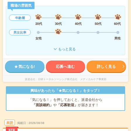
職場の雰囲気
年齢層
20代
30代
40代
50代
60代
男女比率
女性
男性
もっと見る
気になる!
応募へ進む
詳しく見る
派遣会社
日研トータルソーシング株式会社 メディカルケア事業部
興味があったら「★気になる！」をタップ！
「気になる！」を押しておくと、派遣会社から
「面談確約」
や
「応募歓迎」
が届きます！
未読
掲載日
2026/08/08
NEW