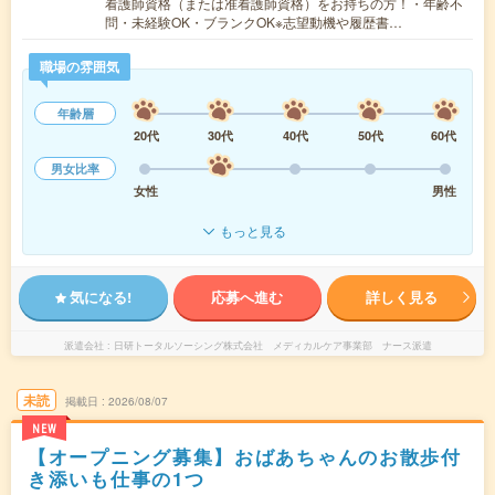
看護師資格（または准看護師資格）をお持ちの方！・年齢不
問・未経験OK・ブランクOK※志望動機や履歴書…
職場の雰囲気
年齢層
20代
30代
40代
50代
60代
男女比率
女性
男性
もっと見る
気になる!
応募へ進む
詳しく見る
派遣会社
日研トータルソーシング株式会社 メディカルケア事業部 ナース派遣
未読
掲載日
2026/08/07
NEW
【オープニング募集】おばあちゃんのお散歩付
き添いも仕事の1つ