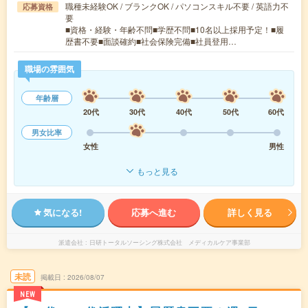
職種未経験OK / ブランクOK / パソコンスキル不要 / 英語力不
応募資格
要
■資格・経験・年齢不問■学歴不問■10名以上採用予定！■履
歴書不要■面談確約■社会保険完備■社員登用…
職場の雰囲気
年齢層
20代
30代
40代
50代
60代
男女比率
女性
男性
もっと見る
気になる!
応募へ進む
詳しく見る
派遣会社
日研トータルソーシング株式会社 メディカルケア事業部
未読
掲載日
2026/08/07
NEW