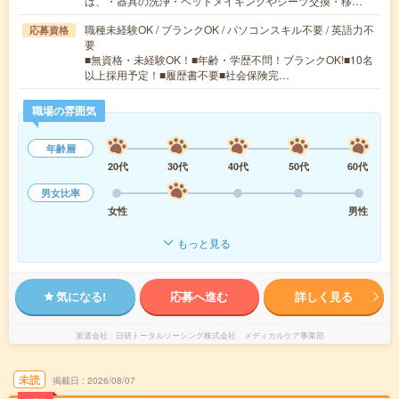
は、・器具の洗浄・ベットメイキングやシーツ交換・移…
職種未経験OK / ブランクOK / パソコンスキル不要 / 英語力不
応募資格
要
■無資格・未経験OK！■年齢・学歴不問！ブランクOK!■10名
以上採用予定！■履歴書不要■社会保険完…
職場の雰囲気
年齢層
20代
30代
40代
50代
60代
男女比率
女性
男性
もっと見る
気になる!
応募へ進む
詳しく見る
派遣会社
日研トータルソーシング株式会社 メディカルケア事業部
未読
掲載日
2026/08/07