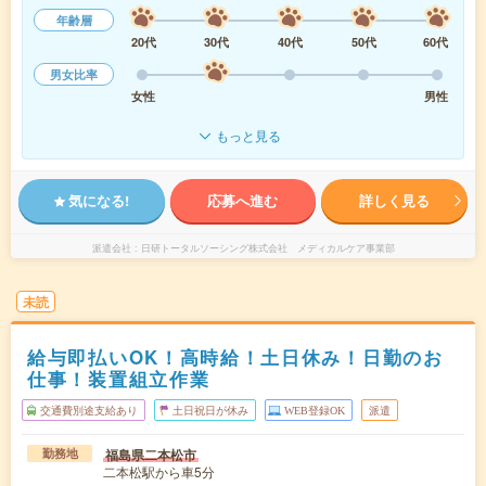
年齢層
20代
30代
40代
50代
60代
男女比率
女性
男性
もっと見る
気になる!
応募へ進む
詳しく見る
派遣会社
日研トータルソーシング株式会社 メディカルケア事業部
未読
給与即払いOK！高時給！土日休み！日勤のお
仕事！装置組立作業
交通費別途支給あり
土日祝日が休み
WEB登録OK
派遣
福島県二本松市
勤務地
二本松駅から車5分