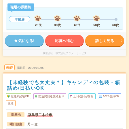
職場の雰囲気
年齢層
20代
30代
40代
50代
60代
気になる!
応募へ進む
詳しく見る
派遣会社
株式会社テクノ・サービス
未読
掲載日
2026/08/05
【未経験でも大丈夫＊】キャンディの包装・箱
詰め/日払いOK
職種未経験OK
交通費別途支給あり
土日祝日が休み
WEB登録OK
派遣
福島県二本松市
勤務地
月～金
曜日頻度