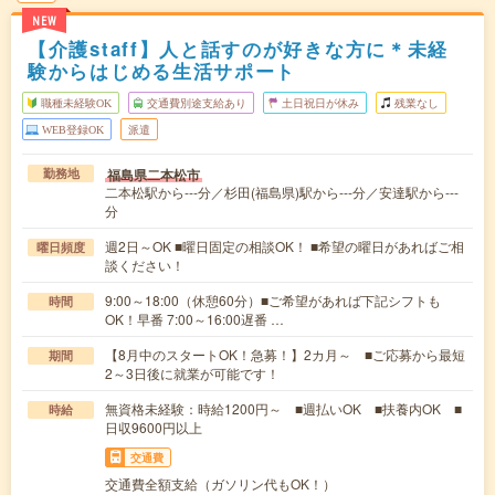
NEW
【介護staff】人と話すのが好きな方に＊未経
験からはじめる生活サポート
職種未経験OK
交通費別途支給あり
土日祝日が休み
残業なし
WEB登録OK
派遣
福島県二本松市
勤務地
二本松駅から---分／杉田(福島県)駅から---分／安達駅から---
分
週2日～OK ■曜日固定の相談OK！ ■希望の曜日があればご相
曜日頻度
談ください！
9:00～18:00（休憩60分）■ご希望があれば下記シフトも
時間
OK！早番 7:00～16:00遅番 …
【8月中のスタートOK！急募！】2カ月～ ■ご応募から最短
期間
2～3日後に就業が可能です！
無資格未経験：時給1200円～ ■週払いOK ■扶養内OK ■
時給
日収9600円以上
交通費
交通費全額支給（ガソリン代もOK！）