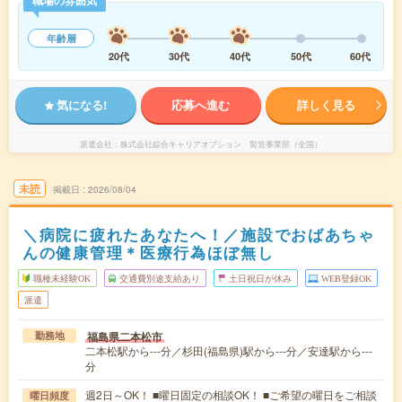
職場の雰囲気
年齢層
20代
30代
40代
50代
60代
気になる!
応募へ進む
詳しく見る
派遣会社
株式会社綜合キャリアオプション 製造事業部（全国）
未読
掲載日
2026/08/04
＼病院に疲れたあなたへ！／施設でおばあちゃ
んの健康管理＊医療行為ほぼ無し
職種未経験OK
交通費別途支給あり
土日祝日が休み
WEB登録OK
派遣
福島県二本松市
勤務地
二本松駅から---分／杉田(福島県)駅から---分／安達駅から---
分
週2日～OK！ ■曜日固定の相談OK！ ■ご希望の曜日をご相談
曜日頻度