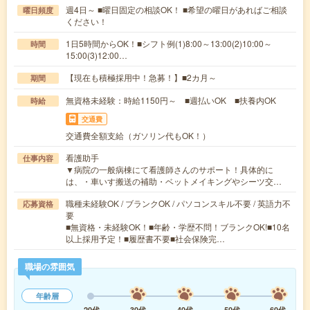
週4日～ ■曜日固定の相談OK！ ■希望の曜日があればご相談
曜日頻度
ください！
1日5時間からOK！■シフト例(1)8:00～13:00(2)10:00～
時間
15:00(3)12:00…
【現在も積極採用中！急募！】■2カ月～
期間
無資格未経験：時給1150円～ ■週払いOK ■扶養内OK
時給
交通費
交通費全額支給（ガソリン代もOK！）
看護助手
仕事内容
▼病院の一般病棟にて看護師さんのサポート！具体的に
は、・車いす搬送の補助・ベットメイキングやシーツ交…
職種未経験OK / ブランクOK / パソコンスキル不要 / 英語力不
応募資格
要
■無資格・未経験OK！■年齢・学歴不問！ブランクOK!■10名
以上採用予定！■履歴書不要■社会保険完…
職場の雰囲気
年齢層
20代
30代
40代
50代
60代