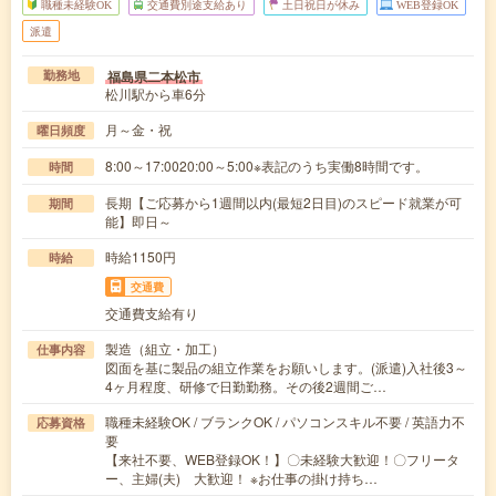
職種未経験OK
交通費別途支給あり
土日祝日が休み
WEB登録OK
派遣
福島県二本松市
勤務地
松川駅から車6分
月～金・祝
曜日頻度
8:00～17:0020:00～5:00※表記のうち実働8時間です。
時間
長期【ご応募から1週間以内(最短2日目)のスピード就業が可
期間
能】即日～
時給1150円
時給
交通費
交通費支給有り
製造（組立・加工）
仕事内容
図面を基に製品の組立作業をお願いします。(派遣)入社後3～
4ヶ月程度、研修で日勤勤務。その後2週間ご…
職種未経験OK / ブランクOK / パソコンスキル不要 / 英語力不
応募資格
要
【来社不要、WEB登録OK！】〇未経験大歓迎！〇フリータ
ー、主婦(夫) 大歓迎！ ※お仕事の掛け持ち…