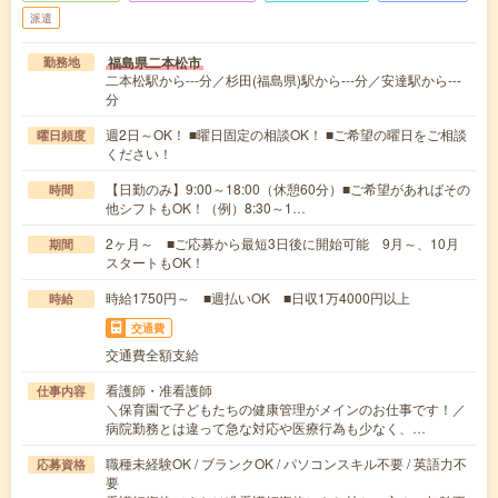
派遣
福島県二本松市
勤務地
二本松駅から---分／杉田(福島県)駅から---分／安達駅から---
分
週2日～OK！ ■曜日固定の相談OK！ ■ご希望の曜日をご相談
曜日頻度
ください！
【日勤のみ】9:00～18:00（休憩60分）■ご希望があればその
時間
他シフトもOK！（例）8:30～1…
2ヶ月～ ■ご応募から最短3日後に開始可能 9月～、10月
期間
スタートもOK！
時給1750円～ ■週払いOK ■日収1万4000円以上
時給
交通費
交通費全額支給
看護師・准看護師
仕事内容
＼保育園で子どもたちの健康管理がメインのお仕事です！／
病院勤務とは違って急な対応や医療行為も少なく、…
職種未経験OK / ブランクOK / パソコンスキル不要 / 英語力不
応募資格
要