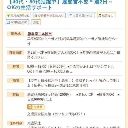
【40代・50代活躍中】履歴書不要＊週2日～
OKの生活サポート
職種未経験OK
交通費別途支給あり
土日祝日が休み
残業なし
WEB登録OK
派遣
福島県二本松市
勤務地
二本松駅から---分／杉田(福島県)駅から---分／安達駅から---
分
週2日～OK ■曜日固定の相談OK！ ■希望の曜日があればご相
曜日頻度
談ください！
9:00～18:00（休憩60分）■ご希望があれば下記シフトも
時間
OK！早番 7:00～16:00遅番 …
【現在も積極採用中！急募！】長期でじっくり安心して働け
期間
る！応募から最短2～3日後に就業可能！
無資格未経験：時給1200円～ ■週払いOK ■扶養内OK ■
時給
日収9600円以上
交通費
交通費全額支給（ガソリン代もOK！）
介護関連
仕事内容
「誰かの役に立ちたい」「人と話すことが好き」そんな気持