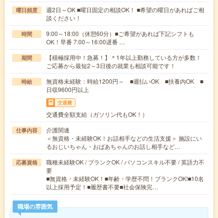
週2日～OK ■曜日固定の相談OK！ ■希望の曜日があればご相
曜日頻度
談ください！
9:00～18:00（休憩60分）■ご希望があれば下記シフトも
時間
OK！早番 7:00～16:00遅番 …
【積極採用中！急募！】＊1年以上勤務している方が多数！
期間
ご応募から最短2～3日後の就業も相談可能です！
無資格未経験：時給1200円～ ■週払いOK ■扶養内OK ■
時給
日収9600円以上
交通費
交通費全額支給（ガソリン代もOK！）
介護関連
仕事内容
＜無資格・未経験OK！お話相手などの生活支援＞ 施設にい
るおじいちゃん・おばあちゃんのお話し相手など…
職種未経験OK / ブランクOK / パソコンスキル不要 / 英語力不
応募資格
要
■無資格・未経験OK！■年齢・学歴不問！ブランクOK!■10名
以上採用予定！■履歴書不要■社会保険完…
職場の雰囲気