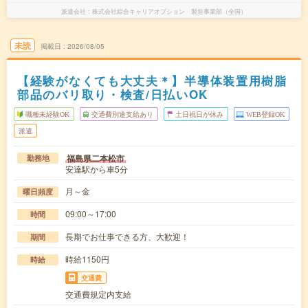
派遣会社
株式会社綜合キャリアオプション 製造事業部（全国）
未読
掲載日
2026/08/05
【経験がなくても大丈夫＊】半導体装置用樹脂
部品のバリ取り・検査/日払いOK
職種未経験OK
交通費別途支給あり
土日祝日が休み
WEB登録OK
派遣
福島県二本松市
勤務地
安達駅から車5分
月～金
曜日頻度
09:00～17:00
時間
長期でお仕事できる方、大歓迎！
期間
時給1150円
時給
交通費
交通費規定内支給