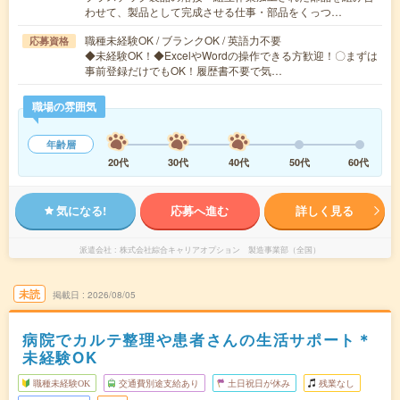
わせて、製品として完成させる仕事・部品をくっつ…
職種未経験OK / ブランクOK / 英語力不要
応募資格
◆未経験OK！◆ExcelやWordの操作できる方歓迎！〇まずは
事前登録だけでもOK！履歴書不要で気…
職場の雰囲気
年齢層
20代
30代
40代
50代
60代
気になる!
応募へ進む
詳しく見る
派遣会社
株式会社綜合キャリアオプション 製造事業部（全国）
未読
掲載日
2026/08/05
病院でカルテ整理や患者さんの生活サポート＊
未経験OK
職種未経験OK
交通費別途支給あり
土日祝日が休み
残業なし