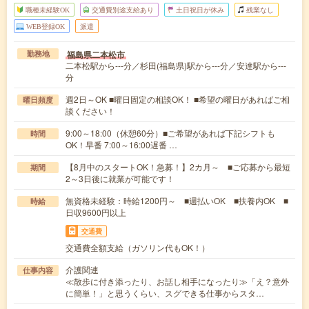
職種未経験OK
交通費別途支給あり
土日祝日が休み
残業なし
WEB登録OK
派遣
福島県二本松市
勤務地
二本松駅から---分／杉田(福島県)駅から---分／安達駅から---
分
週2日～OK ■曜日固定の相談OK！ ■希望の曜日があればご相
曜日頻度
談ください！
9:00～18:00（休憩60分）■ご希望があれば下記シフトも
時間
OK！早番 7:00～16:00遅番 …
【8月中のスタートOK！急募！】2カ月～ ■ご応募から最短
期間
2～3日後に就業が可能です！
無資格未経験：時給1200円～ ■週払いOK ■扶養内OK ■
時給
日収9600円以上
交通費
交通費全額支給（ガソリン代もOK！）
介護関連
仕事内容
≪散歩に付き添ったり、お話し相手になったり≫「え？意外
に簡単！」と思うくらい、スグできる仕事からスタ…