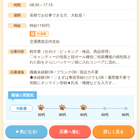
08:30～17:15
時間
長期でお仕事できる方、大歓迎！
期間
時給1150円
時給
交通費
交通費規定内支給
軽作業（仕分け・ピッキング・検品、商品管理）
仕事内容
〇キャンディーの包装と段ボール梱包〇包装機後の個包装さ
れた飴をさらにパッケージ袋に入れコンベアに流れ…
職種未経験OK / ブランクOK / 英語力不要
応募資格
◆未経験OK！〇まずは事前登録だけでもOK！履歴書不要で
気軽にオンライン登録★氏名・職種などを入力す…
職場の雰囲気
年齢層
20代
30代
40代
50代
60代
気になる!
応募へ進む
詳しく見る