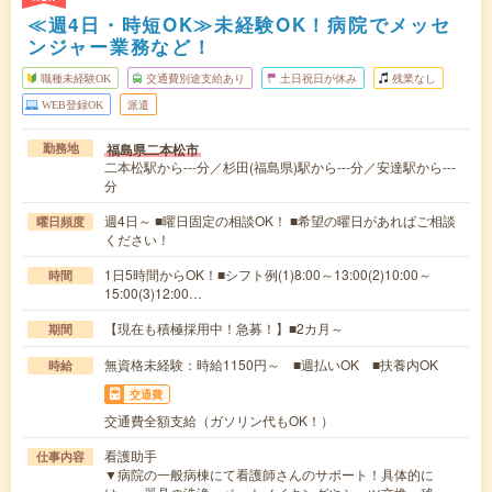
≪週4日・時短OK≫未経験OK！病院でメッセ
ンジャー業務など！
職種未経験OK
交通費別途支給あり
土日祝日が休み
残業なし
WEB登録OK
派遣
福島県二本松市
勤務地
二本松駅から---分／杉田(福島県)駅から---分／安達駅から---
分
週4日～ ■曜日固定の相談OK！ ■希望の曜日があればご相談
曜日頻度
ください！
1日5時間からOK！■シフト例(1)8:00～13:00(2)10:00～
時間
15:00(3)12:00…
【現在も積極採用中！急募！】■2カ月～
期間
無資格未経験：時給1150円～ ■週払いOK ■扶養内OK
時給
交通費
交通費全額支給（ガソリン代もOK！）
看護助手
仕事内容
▼病院の一般病棟にて看護師さんのサポート！具体的に