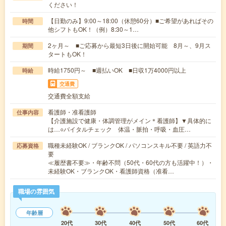
ください！
【日勤のみ】9:00～18:00（休憩60分）■ご希望があればその
時間
他シフトもOK！（例）8:30～1…
2ヶ月～ ■ご応募から最短3日後に開始可能 8月～、9月ス
期間
タートもOK！
時給1750円～ ■週払いOK ■日収1万4000円以上
時給
交通費
交通費全額支給
看護師・准看護師
仕事内容
【介護施設で健康・体調管理がメイン＊看護師】▼具体的に
は…○バイタルチェック 体温・脈拍・呼吸・血圧…
職種未経験OK / ブランクOK / パソコンスキル不要 / 英語力不
応募資格
要
≪履歴書不要≫・年齢不問（50代・60代の方も活躍中！）・
未経験OK・ブランクOK・看護師資格（准看…
職場の雰囲気
年齢層
20代
30代
40代
50代
60代