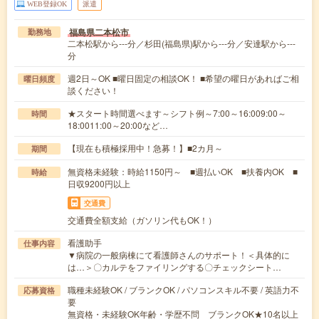
WEB登録OK
派遣
福島県二本松市
勤務地
二本松駅から---分／杉田(福島県)駅から---分／安達駅から---
分
週2日～OK ■曜日固定の相談OK！ ■希望の曜日があればご相
曜日頻度
談ください！
★スタート時間選べます～シフト例～7:00～16:009:00～
時間
18:0011:00～20:00など…
【現在も積極採用中！急募！】■2カ月～
期間
無資格未経験：時給1150円～ ■週払いOK ■扶養内OK ■
時給
日収9200円以上
交通費
交通費全額支給（ガソリン代もOK！）
看護助手
仕事内容
▼病院の一般病棟にて看護師さんのサポート！＜具体的に
は…＞〇カルテをファイリングする〇チェックシート…
職種未経験OK / ブランクOK / パソコンスキル不要 / 英語力不
応募資格
要
無資格・未経験OK年齢・学歴不問 ブランクOK★10名以上