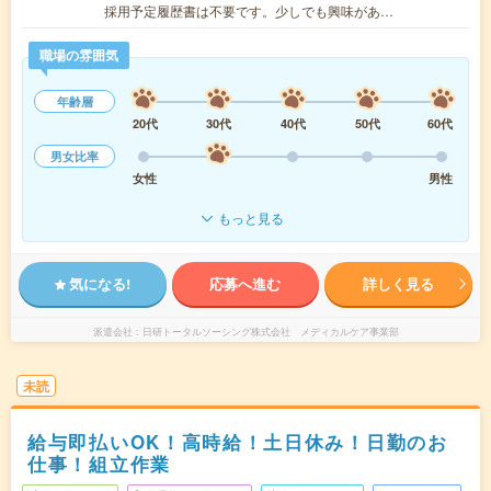
採用予定履歴書は不要です。少しでも興味があ…
職場の雰囲気
年齢層
20代
30代
40代
50代
60代
男女比率
女性
男性
もっと見る
気になる!
応募へ進む
詳しく見る
派遣会社
日研トータルソーシング株式会社 メディカルケア事業部
未読
給与即払いOK！高時給！土日休み！日勤のお
仕事！組立作業