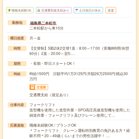
職種未経験OK
交通費別途支給あり
土日祝日が休み
派遣
福島県二本松市
勤務地
二本松駅から車10分
月～金
曜日頻度
【交替制】5勤2休2交替1直：8:00～17:00（実働8時間/休憩
時間
60分）2直：20:00～翌5:…
・長期・即日スタートOK！
期間
時給1500円 日額平均1万3125円/月額26万2500円/残込30
時給
万円
交通費
交通費支給（規定あり）
フォークリフト
仕事内容
造型機を使用した造型作業・SPO高圧高速造型機を使用した
鋳造作業・フォークリフト及びクレーン使用して…
職種未経験OK / ブランクOK
応募資格
＊フォークリフト、クレーン運転特別教育の免許ある方＊経
験不問＊20～49歳くらいまでの男性活躍中！ …