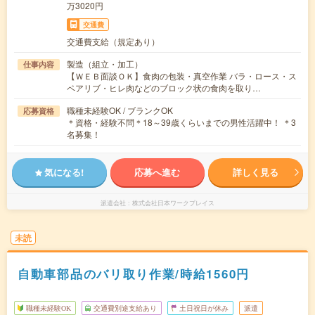
万3020円
交通費
交通費支給（規定あり）
製造（組立・加工）
仕事内容
【ＷＥＢ面談ＯＫ】食肉の包装・真空作業 バラ・ロース・ス
ペアリブ・ヒレ肉などのブロック状の食肉を取り…
職種未経験OK / ブランクOK
応募資格
＊資格・経験不問＊18～39歳くらいまでの男性活躍中！ ＊3
名募集！
気になる!
応募へ進む
詳しく見る
派遣会社
株式会社日本ワークプレイス
未読
自動車部品のバリ取り作業/時給1560円
職種未経験OK
交通費別途支給あり
土日祝日が休み
派遣