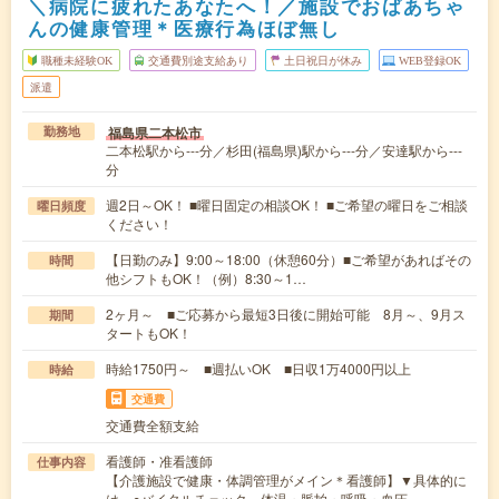
＼病院に疲れたあなたへ！／施設でおばあちゃ
んの健康管理＊医療行為ほぼ無し
職種未経験OK
交通費別途支給あり
土日祝日が休み
WEB登録OK
派遣
福島県二本松市
勤務地
二本松駅から---分／杉田(福島県)駅から---分／安達駅から---
分
週2日～OK！ ■曜日固定の相談OK！ ■ご希望の曜日をご相談
曜日頻度
ください！
【日勤のみ】9:00～18:00（休憩60分）■ご希望があればその
時間
他シフトもOK！（例）8:30～1…
2ヶ月～ ■ご応募から最短3日後に開始可能 8月～、9月ス
期間
タートもOK！
時給1750円～ ■週払いOK ■日収1万4000円以上
時給
交通費
交通費全額支給
看護師・准看護師
仕事内容
【介護施設で健康・体調管理がメイン＊看護師】▼具体的に
は…○バイタルチェック 体温・脈拍・呼吸・血圧…