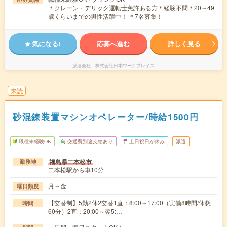
＊クレーン・デリック運転士免許ある方＊経験不問＊20～49
歳くらいまでの男性活躍中！ ＊7名募集！
気になる!
応募へ進む
詳しく見る
派遣会社
株式会社日本ワークプレイス
未読
砂混錬装置マシンオペレーター/時給1500円
職種未経験OK
交通費別途支給あり
土日祝日が休み
派遣
福島県二本松市
勤務地
二本松駅から車10分
月～金
曜日頻度
【交替制】5勤2休2交替1直：8:00～17:00（実働8時間/休憩
時間
60分）2直：20:00～翌5:…