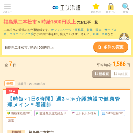
メニュー
気になる!
ログイン
検索
福島県二本松市
×
時給1500円以上
のお仕事一覧
二本松市の派遣のお仕事情報です。
オフィスワーク・事務系
、
営業・販売・サービス
系
、
クリエイティブ系
などのお仕事を取り揃えています。さらに、
短期
・
単発
などの
期間や、
職種未経験OK
などのこだわり条件で絞り込んでいただけます。
条件の変更
福島県二本松市 / 時給1500円以上
7
1,586
全
件
平均時給:
円
時給順
新着順
未読
掲載日
2026/08/06
NEW
【時短×1日6時間】週3～≫介護施設で健康管
理メイン＊看護師
職種未経験OK
交通費別途支給あり
土日祝日が休み
WEB登録OK
派遣
福島県二本松市
勤務地