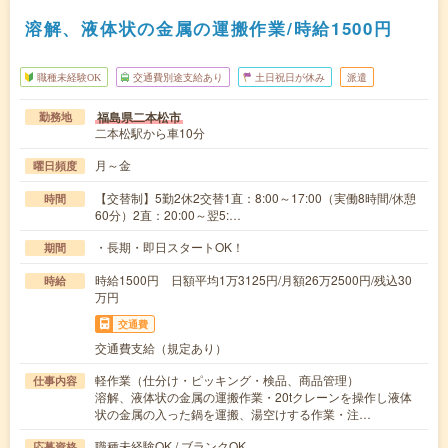
溶解、液体状の金属の運搬作業/時給1500円
職種未経験OK
交通費別途支給あり
土日祝日が休み
派遣
福島県二本松市
勤務地
二本松駅から車10分
月～金
曜日頻度
【交替制】5勤2休2交替1直：8:00～17:00（実働8時間/休憩
時間
60分）2直：20:00～翌5:…
・長期・即日スタートOK！
期間
時給1500円 日額平均1万3125円/月額26万2500円/残込30
時給
万円
交通費
交通費支給（規定あり）
軽作業（仕分け・ピッキング・検品、商品管理）
仕事内容
溶解、液体状の金属の運搬作業・20tクレーンを操作し液体
状の金属の入った鍋を運搬、湯空けする作業・注…
職種未経験OK / ブランクOK
応募資格