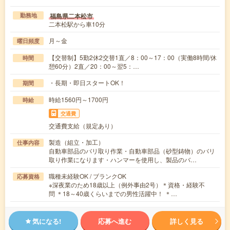
福島県二本松市
勤務地
二本松駅から車10分
月～金
曜日頻度
【交替制】5勤2休2交替1直／8：00～17：00（実働8時間/休
時間
憩60分）2直／20：00～翌5：…
・長期・即日スタートOK！
期間
時給1560円～1700円
時給
交通費
交通費支給（規定あり）
製造（組立・加工）
仕事内容
自動車部品のバリ取り作業・自動車部品（砂型鋳物）のバリ
取り作業になります・ハンマーを使用し、製品のバ…
職種未経験OK / ブランクOK
応募資格
※深夜業のため18歳以上（例外事由2号）＊資格・経験不
問 ＊18～40歳くらいまでの男性活躍中！ ＊…
気になる!
応募へ進む
詳しく見る