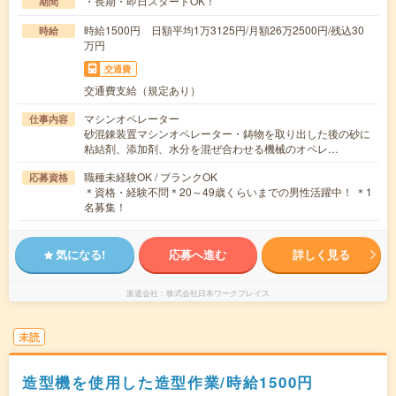
・長期・即日スタートOK！
期間
時給1500円 日額平均1万3125円/月額26万2500円/残込30
時給
万円
交通費
交通費支給（規定あり）
マシンオペレーター
仕事内容
砂混錬装置マシンオペレーター・鋳物を取り出した後の砂に
粘結剤、添加剤、水分を混ぜ合わせる機械のオペレ…
職種未経験OK / ブランクOK
応募資格
＊資格・経験不問＊20～49歳くらいまでの男性活躍中！ ＊1
名募集！
気になる!
応募へ進む
詳しく見る
派遣会社
株式会社日本ワークプレイス
未読
造型機を使用した造型作業/時給1500円