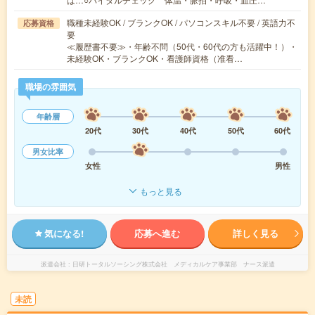
職種未経験OK / ブランクOK / パソコンスキル不要 / 英語力不
応募資格
要
≪履歴書不要≫・年齢不問（50代・60代の方も活躍中！）・
未経験OK・ブランクOK・看護師資格（准看…
職場の雰囲気
年齢層
20代
30代
40代
50代
60代
男女比率
女性
男性
もっと見る
気になる!
応募へ進む
詳しく見る
派遣会社
日研トータルソーシング株式会社 メディカルケア事業部 ナース派遣
未読