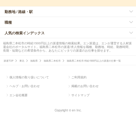
勤務地 / 路線・駅
職種
人気の検索インデックス
福島県二本松市の時給1500円以上の派遣情報の検索結果。エン派遣は、エンが運営する人材派
遣会社のポータルサイト。福島県二本松市の派遣/求人情報を職種、勤務地、時給、勤務時間、
長期・短期などの希望条件から、あなたにピッタリの派遣のお仕事を探せます。
派遣TOP
東北
福島県
福島県二本松市
福島県二本松市 時給1500円以上の派遣の仕事一覧
個人情報の取り扱いについて
ご利用規約
ヘルプ・お問い合わせ
掲載のお問い合わせ
エン会社概要
サイトマップ
Copyright © en Inc.