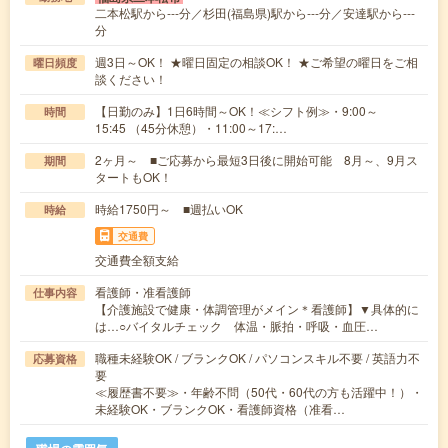
二本松駅から---分／杉田(福島県)駅から---分／安達駅から---
分
週3日～OK！ ★曜日固定の相談OK！ ★ご希望の曜日をご相
曜日頻度
談ください！
【日勤のみ】1日6時間～OK！≪シフト例≫・9:00～
時間
15:45 （45分休憩）・11:00～17:…
2ヶ月～ ■ご応募から最短3日後に開始可能 8月～、9月ス
期間
タートもOK！
時給1750円～ ■週払いOK
時給
交通費
交通費全額支給
看護師・准看護師
仕事内容
【介護施設で健康・体調管理がメイン＊看護師】▼具体的に
は…○バイタルチェック 体温・脈拍・呼吸・血圧…
職種未経験OK / ブランクOK / パソコンスキル不要 / 英語力不
応募資格
要
≪履歴書不要≫・年齢不問（50代・60代の方も活躍中！）・
未経験OK・ブランクOK・看護師資格（准看…