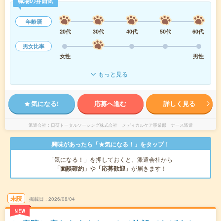
職場の雰囲気
年齢層
20代
30代
40代
50代
60代
男女比率
女性
男性
もっと見る
気になる!
応募へ進む
詳しく見る
派遣会社
日研トータルソーシング株式会社 メディカルケア事業部 ナース派遣
興味があったら「★気になる！」をタップ！
「気になる！」を押しておくと、派遣会社から
「面談確約」
や
「応募歓迎」
が届きます！
未読
掲載日
2026/08/04
NEW