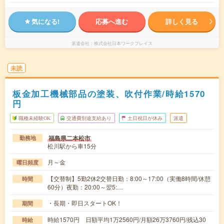
気になる!
応募へ進む
詳しく見る
派遣会社
株式会社日本ワークプレイス
未読
板金加工機械部品の塗装、吹付作業/時給1570
円
職種未経験OK
交通費別途支給あり
土日祝日が休み
派遣
福島県二本松市
勤務地
松川駅から車15分
月～金
曜日頻度
【交替制】5勤2休2交替日勤：8:00～17:00（実働8時間/休憩
時間
60分）夜勤：20:00～翌5:…
・長期・即日スタートOK！
期間
時給1570円 日額平均1万2560円/月額26万3760円/残込30
時給