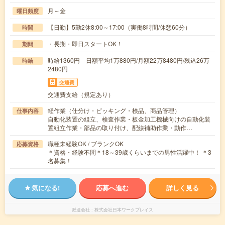
月～金
曜日頻度
【日勤】5勤2休8:00～17:00（実働8時間/休憩60分）
時間
・長期・即日スタートOK！
期間
時給1360円 日額平均1万880円/月額22万8480円/残込26万
時給
2480円
交通費
交通費支給（規定あり）
軽作業（仕分け・ピッキング・検品、商品管理）
仕事内容
自動化装置の組立、検査作業・板金加工機械向けの自動化装
置組立作業・部品の取り付け、配線補助作業・動作…
職種未経験OK / ブランクOK
応募資格
＊資格・経験不問＊18～39歳くらいまでの男性活躍中！ ＊3
名募集！
気になる!
応募へ進む
詳しく見る
派遣会社
株式会社日本ワークプレイス