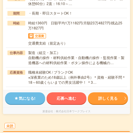
休憩60分）2直：16:10～…
・長期・即日スタートOK！
期間
時給1360円 日額平均1万1182円/月額23万4827円/残込25
時給
万1827円
交通費
交通費支給（規定あり）
製造（組立・加工）
仕事内容
自動機の操作・材料供給作業・自動機の操作・監視作業・製
造機器への材料供給作業・ボタン操作による機械の…
職種未経験OK / ブランクOK
応募資格
※深夜業のため18歳以上（例外事由2号）＊資格・経験不問＊
18～60歳くらいまでの男女活躍中！ ＊3…
気になる!
応募へ進む
詳しく見る
派遣会社
株式会社日本ワークプレイス
未読