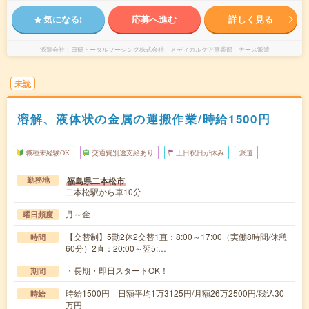
気になる!
応募へ進む
詳しく見る
派遣会社
日研トータルソーシング株式会社 メディカルケア事業部 ナース派遣
未読
溶解、液体状の金属の運搬作業/時給1500円
職種未経験OK
交通費別途支給あり
土日祝日が休み
派遣
福島県二本松市
勤務地
二本松駅から車10分
月～金
曜日頻度
【交替制】5勤2休2交替1直：8:00～17:00（実働8時間/休憩
時間
60分）2直：20:00～翌5:…
・長期・即日スタートOK！
期間
時給1500円 日額平均1万3125円/月額26万2500円/残込30
時給
万円