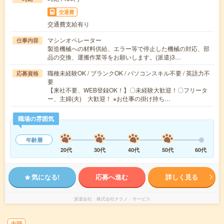
交通費
交通費支給有り
マシンオペレーター
仕事内容
製造機械への材料供給、エラー等で停止した機械の対応、部
品の交換、運搬作業等をお願いします。(派遣)3…
職種未経験OK / ブランクOK / パソコンスキル不要 / 英語力不
応募資格
要
【来社不要、WEB登録OK！】〇未経験大歓迎！〇フリータ
ー、主婦(夫) 大歓迎！ ※お仕事の掛け持ち…
職場の雰囲気
年齢層
20代
30代
40代
50代
60代
気になる!
応募へ進む
詳しく見る
派遣会社
株式会社テクノ・サービス
未読