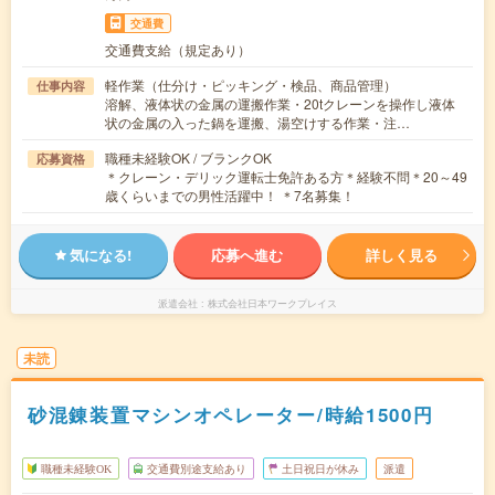
交通費
交通費支給（規定あり）
軽作業（仕分け・ピッキング・検品、商品管理）
仕事内容
溶解、液体状の金属の運搬作業・20tクレーンを操作し液体
状の金属の入った鍋を運搬、湯空けする作業・注…
職種未経験OK / ブランクOK
応募資格
＊クレーン・デリック運転士免許ある方＊経験不問＊20～49
歳くらいまでの男性活躍中！ ＊7名募集！
気になる!
応募へ進む
詳しく見る
派遣会社
株式会社日本ワークプレイス
未読
砂混錬装置マシンオペレーター/時給1500円
職種未経験OK
交通費別途支給あり
土日祝日が休み
派遣