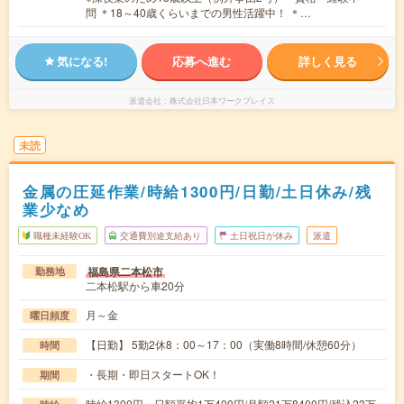
問 ＊18～40歳くらいまでの男性活躍中！ ＊…
気になる!
応募へ進む
詳しく見る
派遣会社
株式会社日本ワークプレイス
未読
金属の圧延作業/時給1300円/日勤/土日休み/残
業少なめ
職種未経験OK
交通費別途支給あり
土日祝日が休み
派遣
福島県二本松市
勤務地
二本松駅から車20分
月～金
曜日頻度
【日勤】 5勤2休8：00～17：00（実働8時間/休憩60分）
時間
・長期・即日スタートOK！
期間
時給1300円 日額平均1万400円/月額21万8400円/残込23万