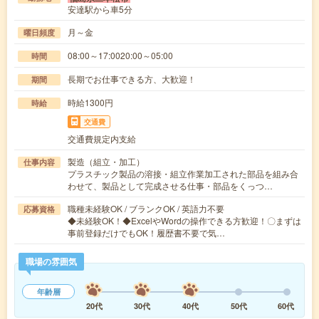
安達駅から車5分
月～金
曜日頻度
08:00～17:0020:00～05:00
時間
長期でお仕事できる方、大歓迎！
期間
時給1300円
時給
交通費
交通費規定内支給
製造（組立・加工）
仕事内容
プラスチック製品の溶接・組立作業加工された部品を組み合
わせて、製品として完成させる仕事・部品をくっつ…
職種未経験OK / ブランクOK / 英語力不要
応募資格
◆未経験OK！◆ExcelやWordの操作できる方歓迎！〇まずは
事前登録だけでもOK！履歴書不要で気…
職場の雰囲気
年齢層
20代
30代
40代
50代
60代