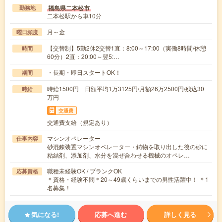
福島県二本松市
勤務地
二本松駅から車10分
月～金
曜日頻度
【交替制】5勤2休2交替1直：8:00～17:00（実働8時間/休憩
時間
60分）2直：20:00～翌5:…
・長期・即日スタートOK！
期間
時給1500円 日額平均1万3125円/月額26万2500円/残込30
時給
万円
交通費
交通費支給（規定あり）
マシンオペレーター
仕事内容
砂混錬装置マシンオペレーター・鋳物を取り出した後の砂に
粘結剤、添加剤、水分を混ぜ合わせる機械のオペレ…
職種未経験OK / ブランクOK
応募資格
＊資格・経験不問＊20～49歳くらいまでの男性活躍中！ ＊1
名募集！
気になる!
応募へ進む
詳しく見る