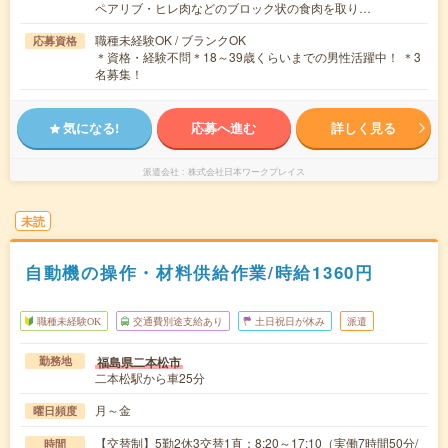
ペアリブ・ヒレ肉などのブロック状の食肉を取り…
職種未経験OK / ブランクOK
応募資格
＊資格・経験不問＊18～39歳くらいまでの男性活躍中！ ＊3
名募集！
気になる!
応募へ進む
詳しく見る
派遣会社
株式会社日本ワークプレイス
未読
自動機の操作・材料供給作業/時給1360円
職種未経験OK
交通費別途支給あり
土日祝日が休み
派遣
福島県二本松市
勤務地
二本松駅から車25分
月～金
曜日頻度
【交替制】5勤2休3交替1直：8:20～17:10（実働7時間50分/
時間