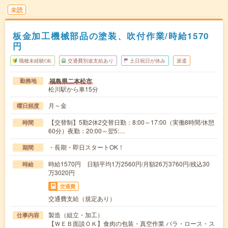
未読
板金加工機械部品の塗装、吹付作業/時給1570
円
職種未経験OK
交通費別途支給あり
土日祝日が休み
派遣
福島県二本松市
勤務地
松川駅から車15分
月～金
曜日頻度
【交替制】5勤2休2交替日勤：8:00～17:00（実働8時間/休憩
時間
60分）夜勤：20:00～翌5:…
・長期・即日スタートOK！
期間
時給1570円 日額平均1万2560円/月額26万3760円/残込30
時給
万3020円
交通費
交通費支給（規定あり）
製造（組立・加工）
仕事内容
【ＷＥＢ面談ＯＫ】食肉の包装・真空作業 バラ・ロース・ス