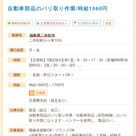
自動車部品のバリ取り作業/時給1560円
職種未経験OK
交通費別途支給あり
土日祝日が休み
派遣
福島県二本松市
勤務地
二本松駅から車10分
月～金
曜日頻度
【交替制】5勤2休2交替1直／8：00～17：00（実働8時間/休
時間
憩60分）2直／20：00～翌5：…
・長期・即日スタートOK！
期間
時給1560円～1700円
時給
交通費
交通費支給（規定あり）
製造（組立・加工）
仕事内容
自動車部品のバリ取り作業・自動車部品（砂型鋳物）のバリ
取り作業になります・ハンマーを使用し、製品のバ…
職種未経験OK / ブランクOK
応募資格
※深夜業のため18歳以上（例外事由2号）＊資格・経験不