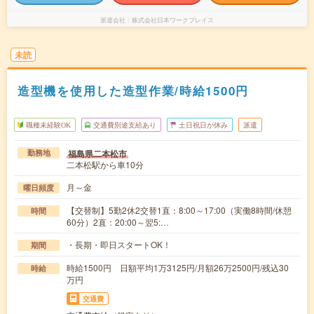
派遣会社
株式会社日本ワークプレイス
未読
造型機を使用した造型作業/時給1500円
職種未経験OK
交通費別途支給あり
土日祝日が休み
派遣
福島県二本松市
勤務地
二本松駅から車10分
月～金
曜日頻度
【交替制】5勤2休2交替1直：8:00～17:00（実働8時間/休憩
時間
60分）2直：20:00～翌5:…
・長期・即日スタートOK！
期間
時給1500円 日額平均1万3125円/月額26万2500円/残込30
時給
万円
交通費