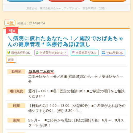
派遣会社
株式会社綜合キャリアオプション 製造事業部（全国）
未読
掲載日
2026/08/04
NEW
＼病院に疲れたあなたへ！／施設でおばあちゃ
んの健康管理＊医療行為ほぼ無し
職種未経験OK
交通費別途支給あり
土日祝日が休み
WEB登録OK
派遣
福島県二本松市
勤務地
二本松駅から---分／杉田(福島県)駅から---分／安達駅から---
分
週2日～OK！ ■曜日固定の相談OK！ ■ご希望の曜日をご相談
曜日頻度
ください！
【日勤のみ】9:00～18:00（休憩60分）■ご希望があればその
時間
他シフトもOK！（例）8:30～1…
2ヶ月～ ■ご応募から最短3日後に開始可能 8月～、9月ス
期間
タートもOK！