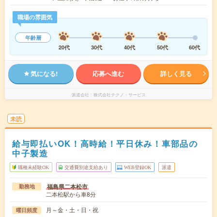
職場の雰囲気
年齢層
20代
30代
40代
50代
60代
気になる!
応募へ進む
詳しく見る
派遣会社
株式会社テクノ・サービス
未読
給与即払いOK！高時給！平日休み！車部品の
中子製造
職種未経験OK
交通費別途支給あり
WEB登録OK
派遣
福島県二本松市
勤務地
二本松駅から車8分
月～金・土・日・祝
曜日頻度