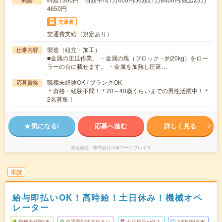
時給
4650円
交通費
交通費支給（規定あり）
製造（組立・加工）
仕事内容
■金属の圧延作業。 ・金属の塊（ブロック・約20kg）をロー
ラーの台に載せます。 ・金属を加熱し圧延…
職種未経験OK / ブランクOK
応募資格
＊資格・経験不問！＊20～40歳くらいまでの男性活躍中！＊
2名募集！
気になる!
応募へ進む
詳しく見る
派遣会社
株式会社日本ワークプレイス
未読
給与即払いOK！高時給！土日休み！機械オペ
レーター
職種未経験OK
交通費別途支給あり
土日祝日が休み
WEB登録OK