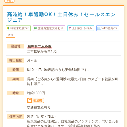
高時給！車通勤OK！土日休み！セールスエン
ジニア
職種未経験OK
交通費別途支給あり
土日祝日が休み
WEB登録OK
派遣
福島県二本松市
勤務地
二本松駅から車10分
月～金
曜日頻度
8:10～17:10※表記のうち実働8時間です。
時間
長期【ご応募から1週間以内(最短2日目)のスピード就業が可
期間
能】即日～
時給1300円
時給
交通費
交通費支給有り
製造（組立・加工）
仕事内容
新規製品の仕様決定、自社製品のメンテナンス、問い合わせ
応対などをお願いします。(派遣)長期勤務可能な…