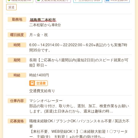
派遣
福島県二本松市
勤務地
二本松駅から車8分
月～金・祝
曜日頻度
6:00～14:2014:00～22:2022:00～6:20※表記のうち実働7時
時間
間35分です。
長期【ご応募から1週間以内(最短2日目)のスピード就業が可
期間
能】即日～
時給1400円
時給
交通費
交通費支給有り
マシンオペレーター
仕事内容
部品の取り付け、取り外し、選別、加工、検査作業をお願い
します。(派遣)土日休みだから、週末は趣味の時…
職種未経験OK / ブランクOK / パソコンスキル不要 / 英語力不
応募資格
要
【来社不要、WEB登録OK！】〇未経験大歓迎！〇フリータ
ー、主婦(夫) 大歓迎！ ※お仕事の掛け持ち…