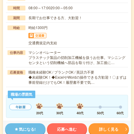
08:00～17:0020:00～05:00
時間
長期でお仕事できる方、大歓迎！
期間
時給1300円
時給
交通費
交通費規定内支給
マシンオペレーター
仕事内容
プラスチック製品の切削加工機械を扱うお仕事。マシニング
センタという切削機械へ部品を取り付け、加工後に…
職種未経験OK / ブランクOK / 英語力不要
応募資格
◆未経験OK！◆ExcelやWordの操作できる方歓迎！〇まずは
事前登録だけでもOK！履歴書不要で気…
職場の雰囲気
年齢層
20代
30代
40代
50代
60代
気になる!
応募へ進む
詳しく見る