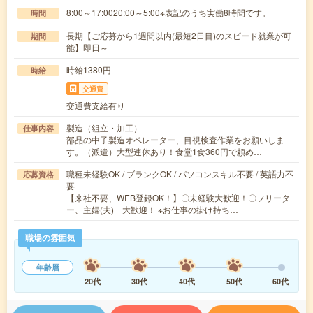
8:00～17:0020:00～5:00※表記のうち実働8時間です。
時間
長期【ご応募から1週間以内(最短2日目)のスピード就業が可
期間
能】即日～
時給1380円
時給
交通費
交通費支給有り
製造（組立・加工）
仕事内容
部品の中子製造オペレーター、目視検査作業をお願いしま
す。（派遣）大型連休あり！食堂1食360円で頼め…
職種未経験OK / ブランクOK / パソコンスキル不要 / 英語力不
応募資格
要
【来社不要、WEB登録OK！】〇未経験大歓迎！〇フリータ
ー、主婦(夫) 大歓迎！ ※お仕事の掛け持ち…
職場の雰囲気
年齢層
20代
30代
40代
50代
60代