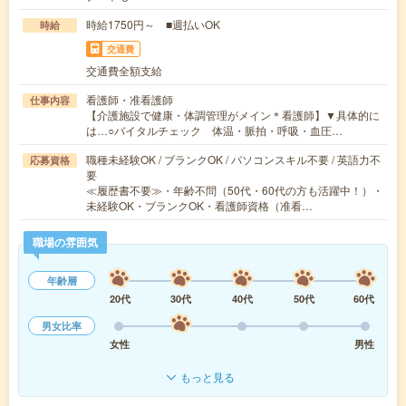
時給1750円～ ■週払いOK
時給
交通費
交通費全額支給
看護師・准看護師
仕事内容
【介護施設で健康・体調管理がメイン＊看護師】▼具体的に
は…○バイタルチェック 体温・脈拍・呼吸・血圧…
職種未経験OK / ブランクOK / パソコンスキル不要 / 英語力不
応募資格
要
≪履歴書不要≫・年齢不問（50代・60代の方も活躍中！）・
未経験OK・ブランクOK・看護師資格（准看…
職場の雰囲気
年齢層
20代
30代
40代
50代
60代
男女比率
女性
男性
もっと見る