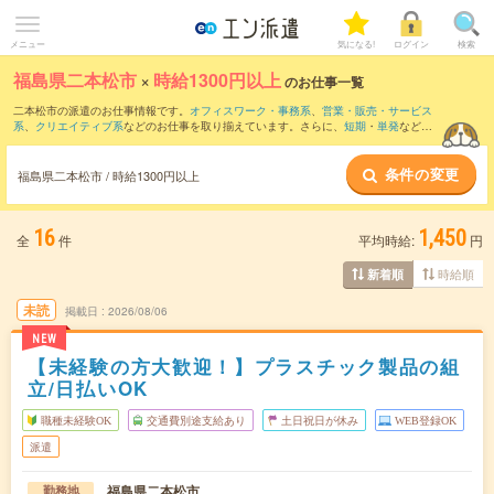
メニュー
気になる!
ログイン
検索
福島県二本松市
×
時給1300円以上
のお仕事一覧
二本松市の派遣のお仕事情報です。
オフィスワーク・事務系
、
営業・販売・サービス
系
、
クリエイティブ系
などのお仕事を取り揃えています。さらに、
短期
・
単発
などの
期間や、
職種未経験OK
などのこだわり条件で絞り込んでいただけます。
条件の変更
福島県二本松市 / 時給1300円以上
16
1,450
全
件
平均時給:
円
時給順
新着順
未読
掲載日
2026/08/06
NEW
【未経験の方大歓迎！】プラスチック製品の組
立/日払いOK
職種未経験OK
交通費別途支給あり
土日祝日が休み
WEB登録OK
派遣
福島県二本松市
勤務地