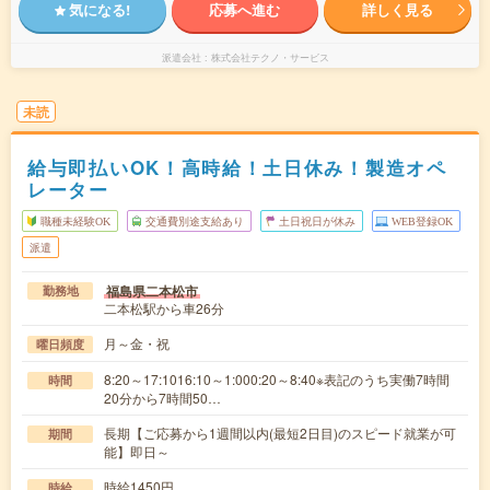
気になる!
応募へ進む
詳しく見る
派遣会社
株式会社テクノ・サービス
未読
給与即払いOK！高時給！土日休み！製造オペ
レーター
職種未経験OK
交通費別途支給あり
土日祝日が休み
WEB登録OK
派遣
福島県二本松市
勤務地
二本松駅から車26分
月～金・祝
曜日頻度
8:20～17:1016:10～1:000:20～8:40※表記のうち実働7時間
時間
20分から7時間50…
長期【ご応募から1週間以内(最短2日目)のスピード就業が可
期間
能】即日～
時給1450円
時給