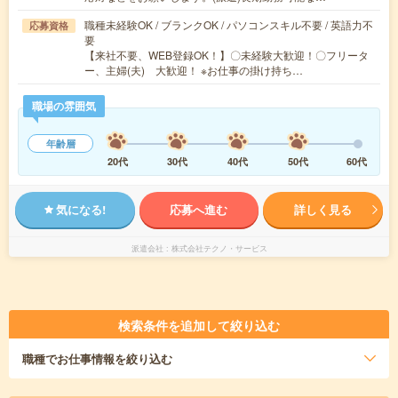
職種未経験OK / ブランクOK / パソコンスキル不要 / 英語力不
応募資格
要
【来社不要、WEB登録OK！】〇未経験大歓迎！〇フリータ
ー、主婦(夫) 大歓迎！ ※お仕事の掛け持ち…
職場の雰囲気
年齢層
20代
30代
40代
50代
60代
気になる!
応募へ進む
詳しく見る
派遣会社
株式会社テクノ・サービス
検索条件を追加して絞り込む
職種
でお仕事情報を絞り込む