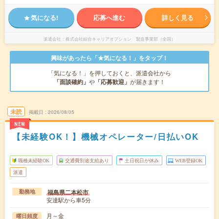
気になる!
応募へ進む
詳しく見る
派遣会社
株式会社綜合キャリアオプション 製造事業部（全国）
興味があったら「★気になる！」をタップ！
「気になる！」を押しておくと、派遣会社から
「面談確約」
や
「応募歓迎」
が届きます！
未読
掲載日
2026/08/05
NEW
【未経験OK！】機械オペレーター/日払いOK
職種未経験OK
交通費別途支給あり
土日祝日が休み
WEB登録OK
派遣
福島県二本松市
勤務地
安達駅から車5分
月～金
曜日頻度