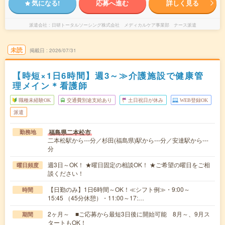
気になる!
応募へ進む
詳しく見る
派遣会社
日研トータルソーシング株式会社 メディカルケア事業部 ナース派遣
未読
掲載日
2026/07/31
【時短×1日6時間】週3～≫介護施設で健康管
理メイン＊看護師
職種未経験OK
交通費別途支給あり
土日祝日が休み
WEB登録OK
派遣
福島県二本松市
勤務地
二本松駅から---分／杉田(福島県)駅から---分／安達駅から---
分
週3日～OK！ ★曜日固定の相談OK！ ★ご希望の曜日をご相
曜日頻度
談ください！
【日勤のみ】1日6時間～OK！≪シフト例≫・9:00～
時間
15:45 （45分休憩）・11:00～17:…
2ヶ月～ ■ご応募から最短3日後に開始可能 8月～、9月ス
期間
タートもOK！