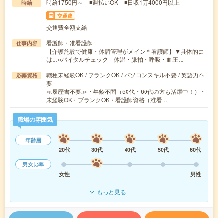
時給1750円～ ■週払いOK ■日収1万4000円以上
時給
交通費
交通費全額支給
看護師・准看護師
仕事内容
【介護施設で健康・体調管理がメイン＊看護師】▼具体的に
は…○バイタルチェック 体温・脈拍・呼吸・血圧…
職種未経験OK / ブランクOK / パソコンスキル不要 / 英語力不
応募資格
要
≪履歴書不要≫・年齢不問（50代・60代の方も活躍中！）・
未経験OK・ブランクOK・看護師資格（准看…
職場の雰囲気
年齢層
20代
30代
40代
50代
60代
男女比率
女性
男性
もっと見る