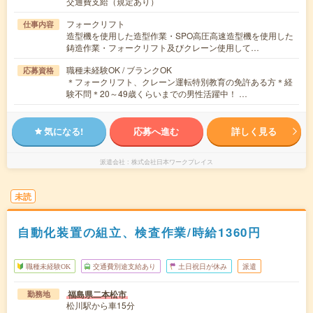
交通費支給（規定あり）
フォークリフト
仕事内容
造型機を使用した造型作業・SPO高圧高速造型機を使用した
鋳造作業・フォークリフト及びクレーン使用して…
職種未経験OK / ブランクOK
応募資格
＊フォークリフト、クレーン運転特別教育の免許ある方＊経
験不問＊20～49歳くらいまでの男性活躍中！ …
気になる!
応募へ進む
詳しく見る
派遣会社
株式会社日本ワークプレイス
未読
自動化装置の組立、検査作業/時給1360円
職種未経験OK
交通費別途支給あり
土日祝日が休み
派遣
福島県二本松市
勤務地
松川駅から車15分