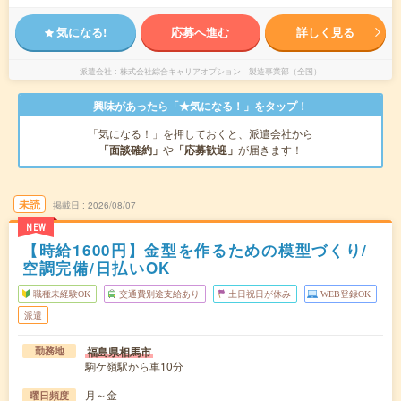
気になる!
応募へ進む
詳しく見る
派遣会社
株式会社綜合キャリアオプション 製造事業部（全国）
興味があったら「★気になる！」をタップ！
「気になる！」を押しておくと、派遣会社から
「面談確約」
や
「応募歓迎」
が届きます！
未読
掲載日
2026/08/07
NEW
【時給1600円】金型を作るための模型づくり/
空調完備/日払いOK
職種未経験OK
交通費別途支給あり
土日祝日が休み
WEB登録OK
派遣
福島県相馬市
勤務地
駒ケ嶺駅から車10分
月～金
曜日頻度