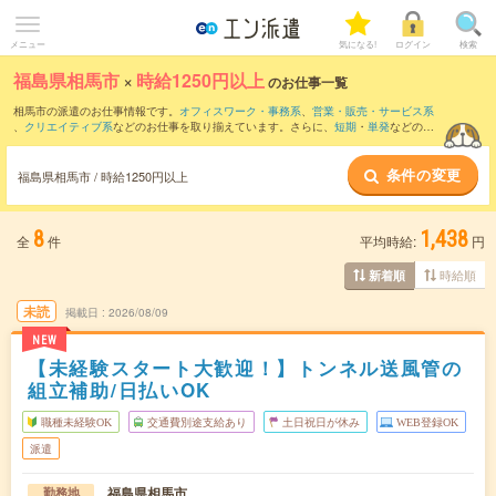
メニュー
気になる!
ログイン
検索
福島県相馬市
×
時給1250円以上
のお仕事一覧
相馬市の派遣のお仕事情報です。
オフィスワーク・事務系
、
営業・販売・サービス系
、
クリエイティブ系
などのお仕事を取り揃えています。さらに、
短期
・
単発
などの期
間や、
職種未経験OK
などのこだわり条件で絞り込んでいただけます。
条件の変更
福島県相馬市 / 時給1250円以上
8
1,438
全
件
平均時給:
円
時給順
新着順
未読
掲載日
2026/08/09
NEW
【未経験スタート大歓迎！】トンネル送風管の
組立補助/日払いOK
職種未経験OK
交通費別途支給あり
土日祝日が休み
WEB登録OK
派遣
福島県相馬市
勤務地