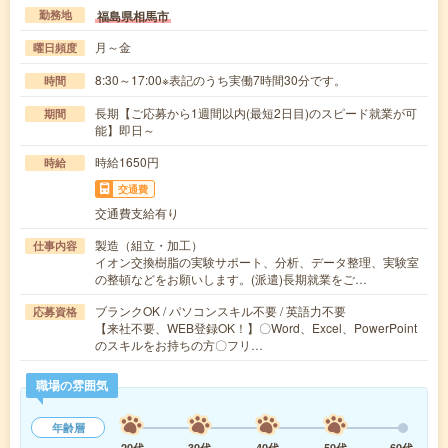
福島県相馬市
勤務地
月～金
曜日頻度
8:30～17:00※表記のうち実働7時間30分です。
時間
長期【ご応募から1週間以内(最短2日目)のスピード就業が可
期間
能】即日～
時給1650円
時給
交通費
交通費支給有り
製造（組立・加工）
仕事内容
イオン交換樹脂の実験サポート、分析、データ整理、実験室
の整頓などをお願いします。(派遣)長期就業をご…
ブランクOK / パソコンスキル不要 / 英語力不要
応募資格
【来社不要、WEB登録OK！】〇Word、Excel、PowerPoint
のスキルをお持ちの方〇フリ…
職場の雰囲気
年齢層
20代
30代
40代
50代
60代