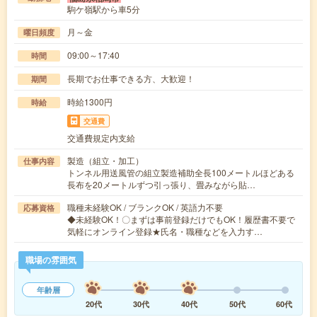
駒ケ嶺駅から車5分
月～金
曜日頻度
09:00～17:40
時間
長期でお仕事できる方、大歓迎！
期間
時給1300円
時給
交通費
交通費規定内支給
製造（組立・加工）
仕事内容
トンネル用送風管の組立製造補助全長100メートルほどある
長布を20メートルずつ引っ張り、畳みながら貼…
職種未経験OK / ブランクOK / 英語力不要
応募資格
◆未経験OK！〇まずは事前登録だけでもOK！履歴書不要で
気軽にオンライン登録★氏名・職種などを入力す…
職場の雰囲気
年齢層
20代
30代
40代
50代
60代