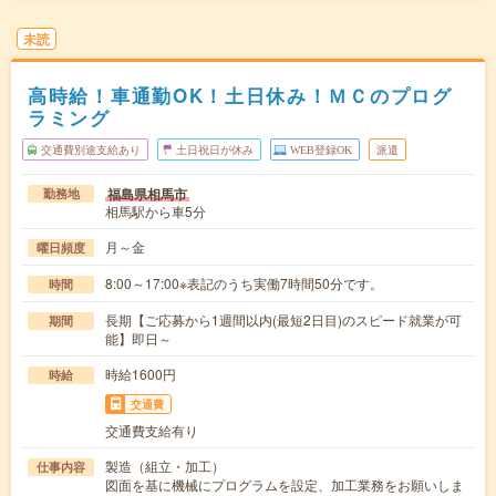
未読
高時給！車通勤OK！土日休み！ＭＣのプログ
ラミング
交通費別途支給あり
土日祝日が休み
WEB登録OK
派遣
福島県相馬市
勤務地
相馬駅から車5分
月～金
曜日頻度
8:00～17:00※表記のうち実働7時間50分です。
時間
長期【ご応募から1週間以内(最短2日目)のスピード就業が可
期間
能】即日～
時給1600円
時給
交通費
交通費支給有り
製造（組立・加工）
仕事内容
図面を基に機械にプログラムを設定、加工業務をお願いしま