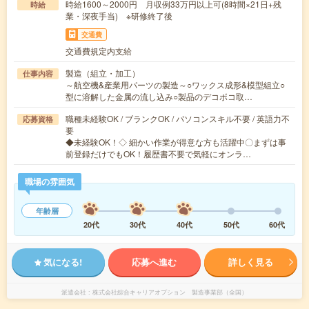
時給1600～2000円 月収例33万円以上可(8時間×21日+残
時給
業・深夜手当) ※研修終了後
交通費
交通費規定内支給
製造（組立・加工）
仕事内容
～航空機&産業用パーツの製造～○ワックス成形&模型組立○
型に溶解した金属の流し込み○製品のデコボコ取…
職種未経験OK / ブランクOK / パソコンスキル不要 / 英語力不
応募資格
要
◆未経験OK！◇ 細かい作業が得意な方も活躍中〇まずは事
前登録だけでもOK！履歴書不要で気軽にオンラ…
職場の雰囲気
年齢層
20代
30代
40代
50代
60代
気になる!
応募へ進む
詳しく見る
派遣会社
株式会社綜合キャリアオプション 製造事業部（全国）