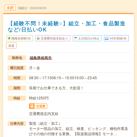
未読
掲載日
2026/08/05
【経験不問！未経験○】組立・加工・食品製造
など/日払いOK
職種未経験OK
交通費別途支給あり
土日祝日が休み
WEB登録OK
派遣
福島県相馬市
勤務地
月～金
曜日頻度
08:30～17:1506:15～15:0015:00～23:45
時間
長期でお仕事できる方、大歓迎！
期間
時給1250円
時給
交通費
交通費規定内支給
製造（組立・加工）
仕事内容
モーター部品の加工、組立、検査、ピッキング、梱包作業及
びその他の付随する業務。【取扱製品情報】モータ…