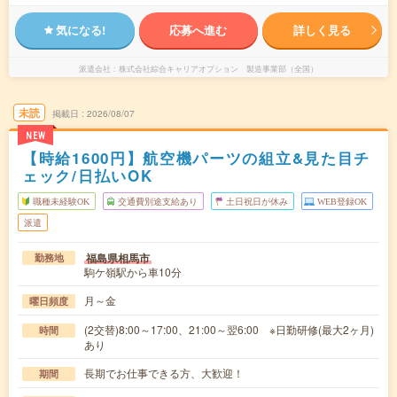
気になる!
応募へ進む
詳しく見る
派遣会社
株式会社綜合キャリアオプション 製造事業部（全国）
未読
掲載日
2026/08/07
NEW
【時給1600円】航空機パーツの組立&見た目チ
ェック/日払いOK
職種未経験OK
交通費別途支給あり
土日祝日が休み
WEB登録OK
派遣
福島県相馬市
勤務地
駒ケ嶺駅から車10分
月～金
曜日頻度
(2交替)8:00～17:00、21:00～翌6:00 ※日勤研修(最大2ヶ月)
時間
あり
長期でお仕事できる方、大歓迎！
期間