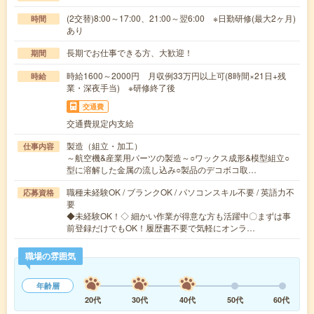
(2交替)8:00～17:00、21:00～翌6:00 ※日勤研修(最大2ヶ月)
時間
あり
長期でお仕事できる方、大歓迎！
期間
時給1600～2000円 月収例33万円以上可(8時間×21日+残
時給
業・深夜手当) ※研修終了後
交通費
交通費規定内支給
製造（組立・加工）
仕事内容
～航空機&産業用パーツの製造～○ワックス成形&模型組立○
型に溶解した金属の流し込み○製品のデコボコ取…
職種未経験OK / ブランクOK / パソコンスキル不要 / 英語力不
応募資格
要
◆未経験OK！◇ 細かい作業が得意な方も活躍中〇まずは事
前登録だけでもOK！履歴書不要で気軽にオンラ…
職場の雰囲気
年齢層
20代
30代
40代
50代
60代