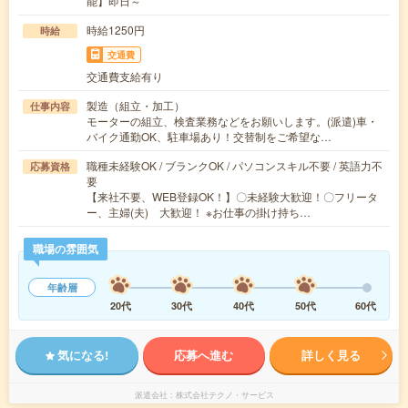
能】即日～
時給1250円
時給
交通費
交通費支給有り
製造（組立・加工）
仕事内容
モーターの組立、検査業務などをお願いします。(派遣)車・
バイク通勤OK、駐車場あり！交替制をご希望な…
職種未経験OK / ブランクOK / パソコンスキル不要 / 英語力不
応募資格
要
【来社不要、WEB登録OK！】〇未経験大歓迎！〇フリータ
ー、主婦(夫) 大歓迎！ ※お仕事の掛け持ち…
職場の雰囲気
年齢層
20代
30代
40代
50代
60代
気になる!
応募へ進む
詳しく見る
派遣会社
株式会社テクノ・サービス