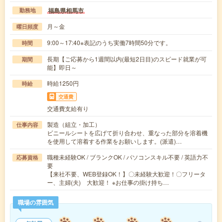
福島県相馬市
勤務地
月～金
曜日頻度
9:00～17:40※表記のうち実働7時間50分です。
時間
長期【ご応募から1週間以内(最短2日目)のスピード就業が可
期間
能】即日～
時給1250円
時給
交通費
交通費支給有り
製造（組立・加工）
仕事内容
ビニールシートを広げて折り合わせ、重なった部分を溶着機
を使用して溶着する作業をお願いします。(派遣)…
職種未経験OK / ブランクOK / パソコンスキル不要 / 英語力不
応募資格
要
【来社不要、WEB登録OK！】〇未経験大歓迎！〇フリータ
ー、主婦(夫) 大歓迎！ ※お仕事の掛け持ち…
職場の雰囲気