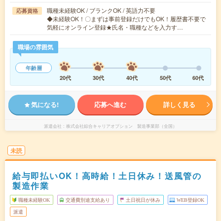
職種未経験OK / ブランクOK / 英語力不要
応募資格
◆未経験OK！〇まずは事前登録だけでもOK！履歴書不要で
気軽にオンライン登録★氏名・職種などを入力す…
職場の雰囲気
年齢層
20代
30代
40代
50代
60代
気になる!
応募へ進む
詳しく見る
派遣会社
株式会社綜合キャリアオプション 製造事業部（全国）
未読
給与即払いOK！高時給！土日休み！送風管の
製造作業
職種未経験OK
交通費別途支給あり
土日祝日が休み
WEB登録OK
派遣