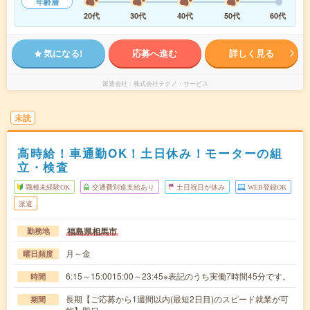
年齢層
20代
30代
40代
50代
60代
気になる!
応募へ進む
詳しく見る
派遣会社
株式会社テクノ・サービス
未読
高時給！車通勤OK！土日休み！モーターの組
立・検査
職種未経験OK
交通費別途支給あり
土日祝日が休み
WEB登録OK
派遣
福島県相馬市
勤務地
月～金
曜日頻度
6:15～15:0015:00～23:45※表記のうち実働7時間45分です。
時間
長期【ご応募から1週間以内(最短2日目)のスピード就業が可
期間