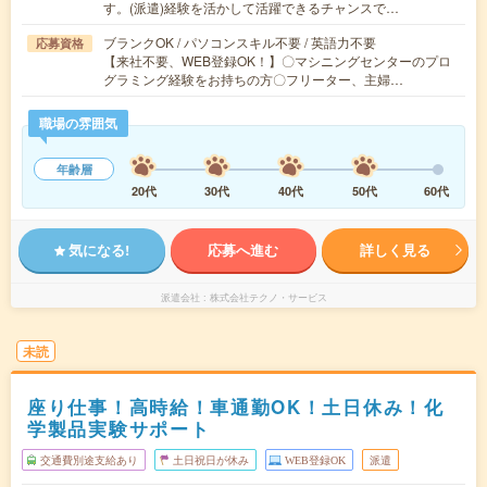
す。(派遣)経験を活かして活躍できるチャンスで…
ブランクOK / パソコンスキル不要 / 英語力不要
応募資格
【来社不要、WEB登録OK！】〇マシニングセンターのプロ
グラミング経験をお持ちの方〇フリーター、主婦…
職場の雰囲気
年齢層
20代
30代
40代
50代
60代
気になる!
応募へ進む
詳しく見る
派遣会社
株式会社テクノ・サービス
未読
座り仕事！高時給！車通勤OK！土日休み！化
学製品実験サポート
交通費別途支給あり
土日祝日が休み
WEB登録OK
派遣