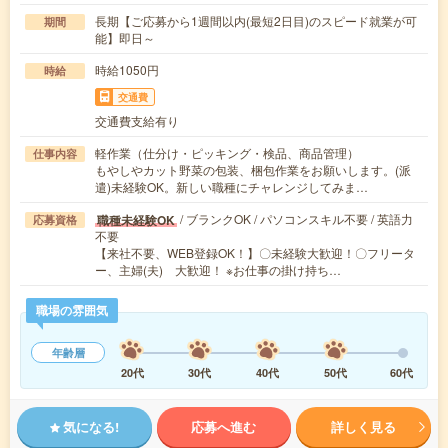
長期【ご応募から1週間以内(最短2日目)のスピード就業が可
期間
能】即日～
時給1050円
時給
交通費
交通費支給有り
軽作業（仕分け・ピッキング・検品、商品管理）
仕事内容
もやしやカット野菜の包装、梱包作業をお願いします。(派
遣)未経験OK。新しい職種にチャレンジしてみま…
/ ブランクOK / パソコンスキル不要 / 英語力
職種未経験OK
応募資格
不要
【来社不要、WEB登録OK！】〇未経験大歓迎！〇フリータ
ー、主婦(夫) 大歓迎！ ※お仕事の掛け持ち…
職場の雰囲気
年齢層
20代
30代
40代
50代
60代
気になる!
応募へ進む
詳しく見る