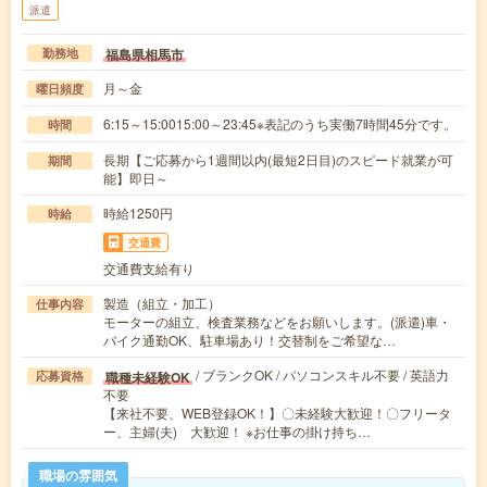
派遣
福島県相馬市
勤務地
月～金
曜日頻度
6:15～15:0015:00～23:45※表記のうち実働7時間45分です。
時間
長期【ご応募から1週間以内(最短2日目)のスピード就業が可
期間
能】即日～
時給1250円
時給
交通費
交通費支給有り
製造（組立・加工）
仕事内容
モーターの組立、検査業務などをお願いします。(派遣)車・
バイク通勤OK、駐車場あり！交替制をご希望な…
/ ブランクOK / パソコンスキル不要 / 英語力
職種未経験OK
応募資格
不要
【来社不要、WEB登録OK！】〇未経験大歓迎！〇フリータ
ー、主婦(夫) 大歓迎！ ※お仕事の掛け持ち…
職場の雰囲気