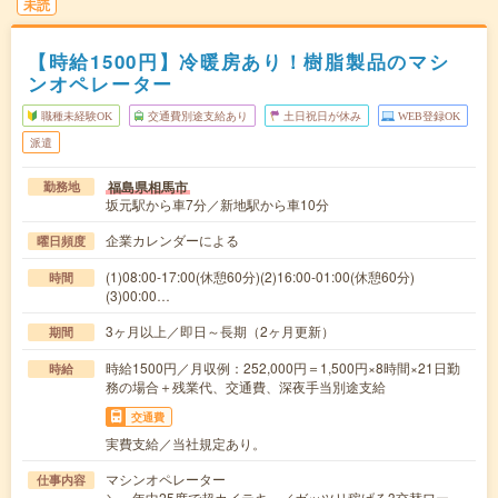
未読
【時給1500円】冷暖房あり！樹脂製品のマシ
ンオペレーター
職種未経験OK
交通費別途支給あり
土日祝日が休み
WEB登録OK
派遣
福島県相馬市
勤務地
坂元駅から車7分／新地駅から車10分
企業カレンダーによる
曜日頻度
(1)08:00-17:00(休憩60分)(2)16:00-01:00(休憩60分)
時間
(3)00:00…
3ヶ月以上／即日～長期（2ヶ月更新）
期間
時給1500円／月収例：252,000円＝1,500円×8時間×21日勤
時給
務の場合＋残業代、交通費、深夜手当別途支給
交通費
実費支給／当社規定あり。
マシンオペレーター
仕事内容
＼ 年中25度で超カイテキ ／ガッツリ稼げる3交替ワー