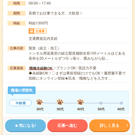
09:00～17:40
時間
長期でお仕事できる方、大歓迎！
期間
時給1300円
時給
交通費
交通費規定内支給
製造（組立・加工）
仕事内容
トンネル用送風管の組立製造補助全長100メートルほどある
長布を20メートルずつ引っ張り、畳みながら貼…
/ ブランクOK / 英語力不要
職種未経験OK
応募資格
◆未経験OK！〇まずは事前登録だけでもOK！履歴書不要で
気軽にオンライン登録★氏名・職種などを入力す…
職場の雰囲気
年齢層
20代
30代
40代
50代
60代
気になる!
応募へ進む
詳しく見る