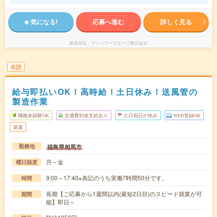
気になる!
応募へ進む
詳しく見る
派遣会社
マンパワーグループ株式会社
未読
給与即払いOK！高時給！土日休み！送風管の
製造作業
職種未経験OK
交通費別途支給あり
土日祝日が休み
WEB登録OK
派遣
福島県相馬市
勤務地
月～金
曜日頻度
9:00～17:40※表記のうち実働7時間50分です。
時間
長期【ご応募から1週間以内(最短2日目)のスピード就業が可
期間
能】即日～