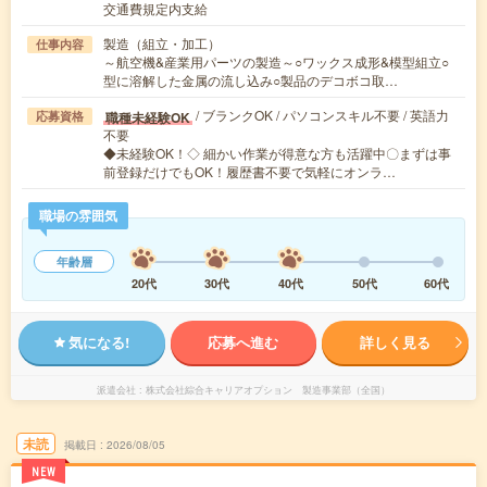
交通費規定内支給
製造（組立・加工）
仕事内容
～航空機&産業用パーツの製造～○ワックス成形&模型組立○
型に溶解した金属の流し込み○製品のデコボコ取…
/ ブランクOK / パソコンスキル不要 / 英語力
職種未経験OK
応募資格
不要
◆未経験OK！◇ 細かい作業が得意な方も活躍中〇まずは事
前登録だけでもOK！履歴書不要で気軽にオンラ…
職場の雰囲気
年齢層
20代
30代
40代
50代
60代
気になる!
応募へ進む
詳しく見る
派遣会社
株式会社綜合キャリアオプション 製造事業部（全国）
未読
掲載日
2026/08/05
NEW