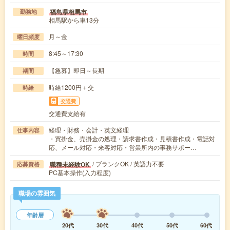
福島県相馬市
勤務地
相馬駅から車13分
月～金
曜日頻度
8:45～17:30
時間
【急募】即日～長期
期間
時給1200円＋交
時給
交通費
交通費支給有
経理・財務・会計・英文経理
仕事内容
・買掛金、売掛金の処理・請求書作成・見積書作成・電話対
応、メール対応・来客対応・営業所内の事務サポー…
/ ブランクOK / 英語力不要
職種未経験OK
応募資格
PC基本操作(入力程度)
職場の雰囲気
年齢層
20代
30代
40代
50代
60代