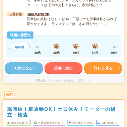
ク！ベースは【月25万】！さらに、夜勤対応でプ…
職種未経験OK
応募資格
同業務の経験はなくてもOK！工場でのお仕事経験があれば
活かせますよ！ ランスタッドは、きめ細やかなフ…
職場の雰囲気
年齢層
20代
30代
40代
50代
60代
気になる!
応募へ進む
詳しく見る
派遣会社
ランスタッド株式会社 北日本エリア
未読
高時給！車通勤OK！土日休み！モーターの組
立・検査
職種未経験OK
交通費別途支給あり
土日祝日が休み
WEB登録OK