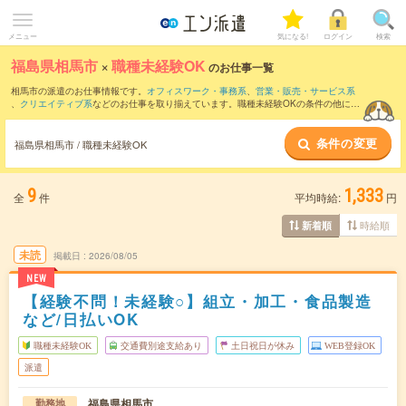
メニュー
気になる!
ログイン
検索
福島県相馬市
×
職種未経験OK
のお仕事一覧
相馬市の派遣のお仕事情報です。
オフィスワーク・事務系
、
営業・販売・サービス系
、
クリエイティブ系
などのお仕事を取り揃えています。職種未経験OKの条件の他に、
交通費別途支給あり
、
友だちと一緒の応募OK
、
10名以上の大量募集
などのこだわり
条件も取り揃えています。
条件の変更
福島県相馬市 / 職種未経験OK
9
1,333
全
件
平均時給:
円
時給順
新着順
未読
掲載日
2026/08/05
NEW
【経験不問！未経験○】組立・加工・食品製造
など/日払いOK
職種未経験OK
交通費別途支給あり
土日祝日が休み
WEB登録OK
派遣
福島県相馬市
勤務地