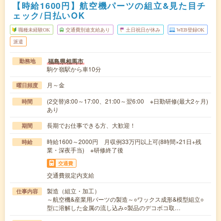
【時給1600円】航空機パーツの組立&見た目チ
ェック/日払いOK
職種未経験OK
交通費別途支給あり
土日祝日が休み
WEB登録OK
派遣
福島県相馬市
勤務地
駒ケ嶺駅から車10分
月～金
曜日頻度
(2交替)8:00～17:00、21:00～翌6:00 ※日勤研修(最大2ヶ月)
時間
あり
長期でお仕事できる方、大歓迎！
期間
時給1600～2000円 月収例33万円以上可(8時間×21日+残
時給
業・深夜手当) ※研修終了後
交通費
交通費規定内支給
製造（組立・加工）
仕事内容
～航空機&産業用パーツの製造～○ワックス成形&模型組立○
型に溶解した金属の流し込み○製品のデコボコ取…