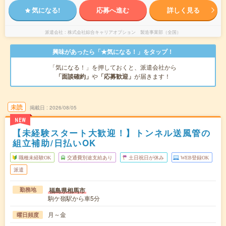
気になる!
応募へ進む
詳しく見る
派遣会社
株式会社綜合キャリアオプション 製造事業部（全国）
興味があったら「★気になる！」をタップ！
「気になる！」を押しておくと、派遣会社から
「面談確約」
や
「応募歓迎」
が届きます！
未読
掲載日
2026/08/05
NEW
【未経験スタート大歓迎！】トンネル送風管の
組立補助/日払いOK
職種未経験OK
交通費別途支給あり
土日祝日が休み
WEB登録OK
派遣
福島県相馬市
勤務地
駒ケ嶺駅から車5分
月～金
曜日頻度