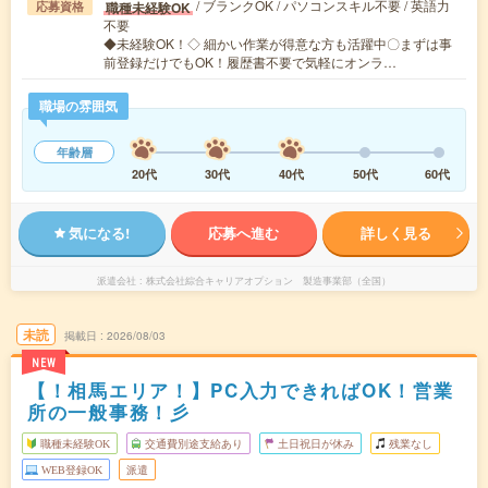
/ ブランクOK / パソコンスキル不要 / 英語力
職種未経験OK
応募資格
不要
◆未経験OK！◇ 細かい作業が得意な方も活躍中〇まずは事
前登録だけでもOK！履歴書不要で気軽にオンラ…
職場の雰囲気
年齢層
20代
30代
40代
50代
60代
気になる!
応募へ進む
詳しく見る
派遣会社
株式会社綜合キャリアオプション 製造事業部（全国）
未読
掲載日
2026/08/03
NEW
【！相馬エリア！】PC入力できればOK！営業
所の一般事務！彡
職種未経験OK
交通費別途支給あり
土日祝日が休み
残業なし
WEB登録OK
派遣