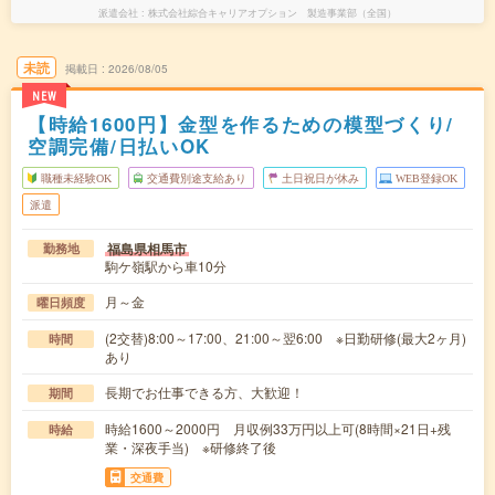
派遣会社
株式会社綜合キャリアオプション 製造事業部（全国）
未読
掲載日
2026/08/05
NEW
【時給1600円】金型を作るための模型づくり/
空調完備/日払いOK
職種未経験OK
交通費別途支給あり
土日祝日が休み
WEB登録OK
派遣
福島県相馬市
勤務地
駒ケ嶺駅から車10分
月～金
曜日頻度
(2交替)8:00～17:00、21:00～翌6:00 ※日勤研修(最大2ヶ月)
時間
あり
長期でお仕事できる方、大歓迎！
期間
時給1600～2000円 月収例33万円以上可(8時間×21日+残
時給
業・深夜手当) ※研修終了後
交通費