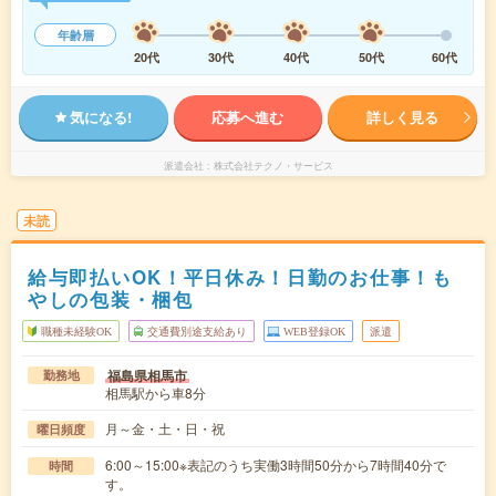
年齢層
20代
30代
40代
50代
60代
気になる!
応募へ進む
詳しく見る
派遣会社
株式会社テクノ・サービス
未読
給与即払いOK！平日休み！日勤のお仕事！も
やしの包装・梱包
職種未経験OK
交通費別途支給あり
WEB登録OK
派遣
福島県相馬市
勤務地
相馬駅から車8分
月～金・土・日・祝
曜日頻度
6:00～15:00※表記のうち実働3時間50分から7時間40分で
時間
す。