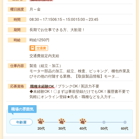
月～金
曜日頻度
08:30～17:1506:15～15:0015:00～23:45
時間
長期でお仕事できる方、大歓迎！
期間
時給1250円
時給
交通費
交通費規定内支給
製造（組立・加工）
仕事内容
モーター部品の加工、組立、検査、ピッキング、梱包作業及
びその他の付随する業務。【取扱製品情報】モータ…
/ ブランクOK / 英語力不要
職種未経験OK
応募資格
◆未経験OK！〇まずは事前登録だけでもOK！履歴書不要で
気軽にオンライン登録★氏名・職種などを入力す…
職場の雰囲気
年齢層
20代
30代
40代
50代
60代