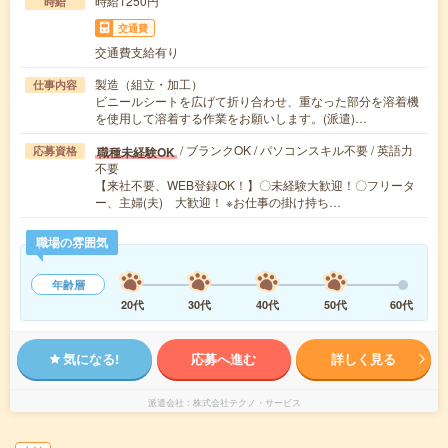
時給1250円
時給
交通費
交通費支給有り
製造（組立・加工）
仕事内容
ビニールシートを広げて折り合わせ、重なった部分を溶着機
を使用して溶着する作業をお願いします。(派遣)…
/ ブランクOK / パソコンスキル不要 / 英語力
職種未経験OK
応募資格
不要
【来社不要、WEB登録OK！】〇未経験大歓迎！〇フリータ
ー、主婦(夫) 大歓迎！ ※お仕事の掛け持ち…
職場の雰囲気
年齢層
20代
30代
40代
50代
60代
気になる!
応募へ進む
詳しく見る
派遣会社
株式会社テクノ・サービス