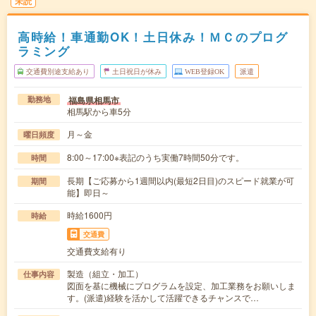
未読
高時給！車通勤OK！土日休み！ＭＣのプログ
ラミング
交通費別途支給あり
土日祝日が休み
WEB登録OK
派遣
福島県相馬市
勤務地
相馬駅から車5分
月～金
曜日頻度
8:00～17:00※表記のうち実働7時間50分です。
時間
長期【ご応募から1週間以内(最短2日目)のスピード就業が可
期間
能】即日～
時給1600円
時給
交通費
交通費支給有り
製造（組立・加工）
仕事内容
図面を基に機械にプログラムを設定、加工業務をお願いしま
す。(派遣)経験を活かして活躍できるチャンスで…