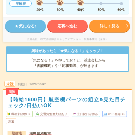
年齢層
20代
30代
40代
50代
60代
気になる!
応募へ進む
詳しく見る
派遣会社
株式会社綜合キャリアオプション 製造事業部（全国）
興味があったら「★気になる！」をタップ！
「気になる！」を押しておくと、派遣会社から
「面談確約」
や
「応募歓迎」
が届きます！
未読
掲載日
2026/08/07
NEW
【時給1600円】航空機パーツの組立&見た目チ
ェック/日払いOK
職種未経験OK
交通費別途支給あり
土日祝日が休み
WEB登録OK
派遣
福島県相馬市
勤務地