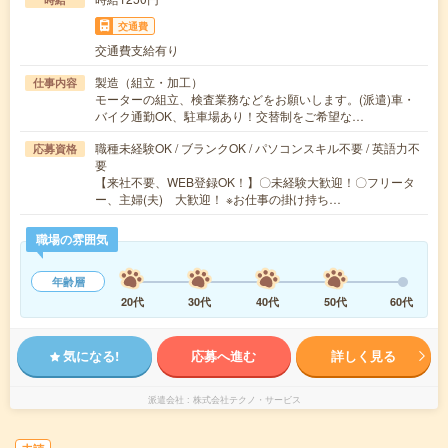
交通費
交通費支給有り
製造（組立・加工）
仕事内容
モーターの組立、検査業務などをお願いします。(派遣)車・
バイク通勤OK、駐車場あり！交替制をご希望な…
職種未経験OK / ブランクOK / パソコンスキル不要 / 英語力不
応募資格
要
【来社不要、WEB登録OK！】〇未経験大歓迎！〇フリータ
ー、主婦(夫) 大歓迎！ ※お仕事の掛け持ち…
職場の雰囲気
年齢層
20代
30代
40代
50代
60代
気になる!
応募へ進む
詳しく見る
派遣会社
株式会社テクノ・サービス