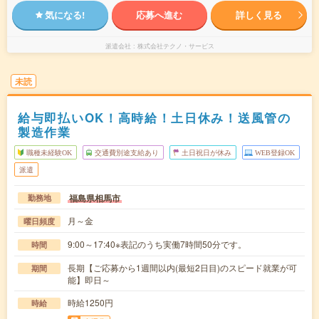
気になる!
応募へ進む
詳しく見る
派遣会社
株式会社テクノ・サービス
未読
給与即払いOK！高時給！土日休み！送風管の
製造作業
職種未経験OK
交通費別途支給あり
土日祝日が休み
WEB登録OK
派遣
福島県相馬市
勤務地
月～金
曜日頻度
9:00～17:40※表記のうち実働7時間50分です。
時間
長期【ご応募から1週間以内(最短2日目)のスピード就業が可
期間
能】即日～
時給1250円
時給