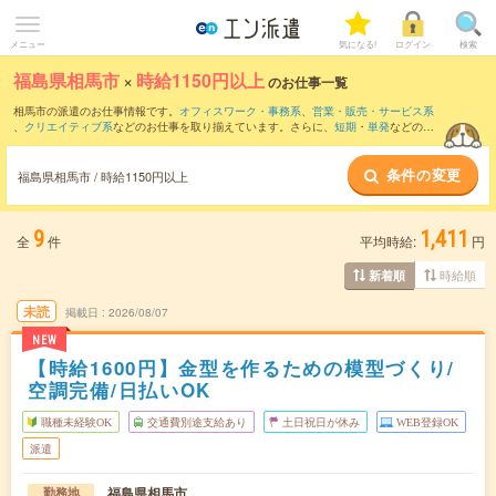
メニュー
気になる!
ログイン
検索
福島県相馬市
×
時給1150円以上
のお仕事一覧
相馬市の派遣のお仕事情報です。
オフィスワーク・事務系
、
営業・販売・サービス系
、
クリエイティブ系
などのお仕事を取り揃えています。さらに、
短期
・
単発
などの期
間や、
職種未経験OK
などのこだわり条件で絞り込んでいただけます。
条件の変更
福島県相馬市 / 時給1150円以上
9
1,411
全
件
平均時給:
円
時給順
新着順
未読
掲載日
2026/08/07
NEW
【時給1600円】金型を作るための模型づくり/
空調完備/日払いOK
職種未経験OK
交通費別途支給あり
土日祝日が休み
WEB登録OK
派遣
福島県相馬市
勤務地