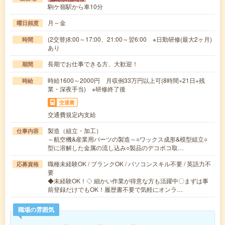
駒ケ嶺駅から車10分
月～金
曜日頻度
(2交替)8:00～17:00、21:00～翌6:00 ※日勤研修(最大2ヶ月)
時間
あり
長期でお仕事できる方、大歓迎！
期間
時給1600～2000円 月収例33万円以上可(8時間×21日+残
時給
業・深夜手当) ※研修終了後
交通費
交通費規定内支給
製造（組立・加工）
仕事内容
～航空機&産業用パーツの製造～○ワックス成形&模型組立○
型に溶解した金属の流し込み○製品のデコボコ取…
職種未経験OK / ブランクOK / パソコンスキル不要 / 英語力不
応募資格
要
◆未経験OK！◇ 細かい作業が得意な方も活躍中〇まずは事
前登録だけでもOK！履歴書不要で気軽にオンラ…
職場の雰囲気