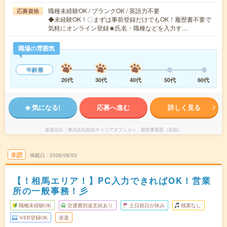
職種未経験OK / ブランクOK / 英語力不要
応募資格
◆未経験OK！〇まずは事前登録だけでもOK！履歴書不要で
気軽にオンライン登録★氏名・職種などを入力す…
職場の雰囲気
年齢層
20代
30代
40代
50代
60代
気になる!
応募へ進む
詳しく見る
派遣会社
株式会社綜合キャリアオプション 製造事業部（全国）
未読
掲載日
2026/08/03
【！相馬エリア！】PC入力できればOK！営業
所の一般事務！彡
職種未経験OK
交通費別途支給あり
土日祝日が休み
残業なし
WEB登録OK
派遣