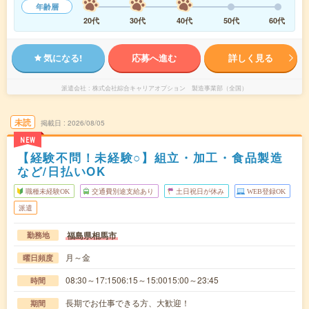
年齢層
20代
30代
40代
50代
60代
気になる!
応募へ進む
詳しく見る
派遣会社
株式会社綜合キャリアオプション 製造事業部（全国）
未読
掲載日
2026/08/05
NEW
【経験不問！未経験○】組立・加工・食品製造
など/日払いOK
職種未経験OK
交通費別途支給あり
土日祝日が休み
WEB登録OK
派遣
福島県相馬市
勤務地
月～金
曜日頻度
08:30～17:1506:15～15:0015:00～23:45
時間
長期でお仕事できる方、大歓迎！
期間