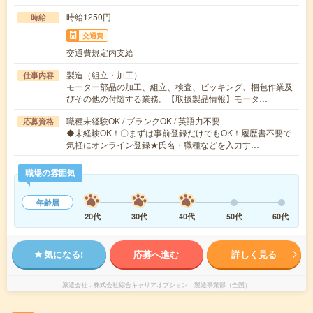
時給1250円
時給
交通費
交通費規定内支給
製造（組立・加工）
仕事内容
モーター部品の加工、組立、検査、ピッキング、梱包作業及
びその他の付随する業務。【取扱製品情報】モータ…
職種未経験OK / ブランクOK / 英語力不要
応募資格
◆未経験OK！〇まずは事前登録だけでもOK！履歴書不要で
気軽にオンライン登録★氏名・職種などを入力す…
職場の雰囲気
年齢層
20代
30代
40代
50代
60代
気になる!
応募へ進む
詳しく見る
派遣会社
株式会社綜合キャリアオプション 製造事業部（全国）