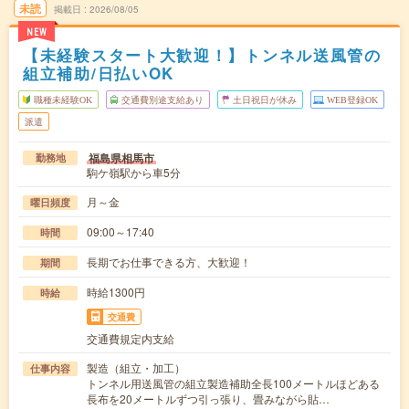
未読
掲載日
2026/08/05
NEW
【未経験スタート大歓迎！】トンネル送風管の
組立補助/日払いOK
職種未経験OK
交通費別途支給あり
土日祝日が休み
WEB登録OK
派遣
福島県相馬市
勤務地
駒ケ嶺駅から車5分
月～金
曜日頻度
09:00～17:40
時間
長期でお仕事できる方、大歓迎！
期間
時給1300円
時給
交通費
交通費規定内支給
製造（組立・加工）
仕事内容
トンネル用送風管の組立製造補助全長100メートルほどある
長布を20メートルずつ引っ張り、畳みながら貼…