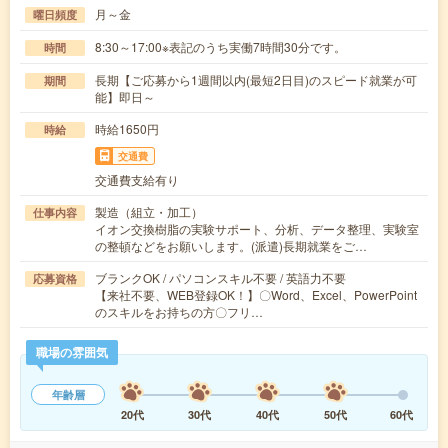
月～金
曜日頻度
8:30～17:00※表記のうち実働7時間30分です。
時間
長期【ご応募から1週間以内(最短2日目)のスピード就業が可
期間
能】即日～
時給1650円
時給
交通費
交通費支給有り
製造（組立・加工）
仕事内容
イオン交換樹脂の実験サポート、分析、データ整理、実験室
の整頓などをお願いします。(派遣)長期就業をご…
ブランクOK / パソコンスキル不要 / 英語力不要
応募資格
【来社不要、WEB登録OK！】〇Word、Excel、PowerPoint
のスキルをお持ちの方〇フリ…
職場の雰囲気
年齢層
20代
30代
40代
50代
60代