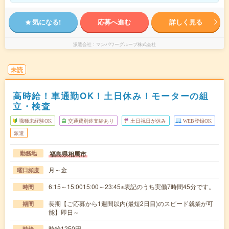
気になる!
応募へ進む
詳しく見る
派遣会社
マンパワーグループ株式会社
未読
高時給！車通勤OK！土日休み！モーターの組
立・検査
職種未経験OK
交通費別途支給あり
土日祝日が休み
WEB登録OK
派遣
福島県相馬市
勤務地
月～金
曜日頻度
6:15～15:0015:00～23:45※表記のうち実働7時間45分です。
時間
長期【ご応募から1週間以内(最短2日目)のスピード就業が可
期間
能】即日～
時給1250円
時給