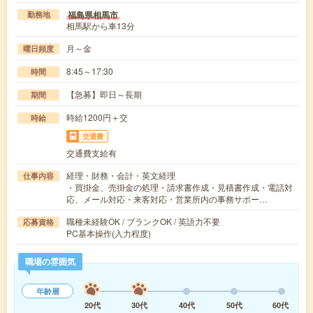
福島県相馬市
勤務地
相馬駅から車13分
月～金
曜日頻度
8:45～17:30
時間
【急募】即日～長期
期間
時給1200円＋交
時給
交通費
交通費支給有
経理・財務・会計・英文経理
仕事内容
・買掛金、売掛金の処理・請求書作成・見積書作成・電話対
応、メール対応・来客対応・営業所内の事務サポー…
職種未経験OK / ブランクOK / 英語力不要
応募資格
PC基本操作(入力程度)
職場の雰囲気
年齢層
20代
30代
40代
50代
60代