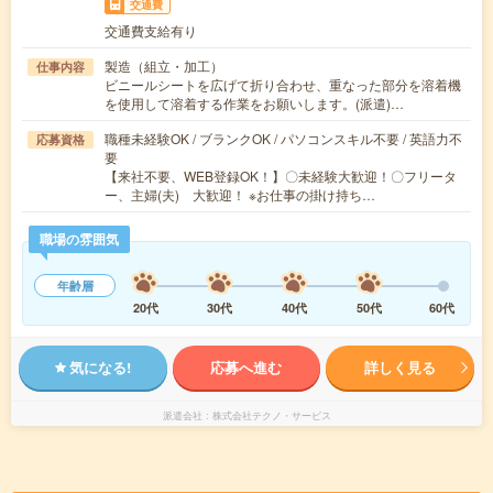
交通費
交通費支給有り
製造（組立・加工）
仕事内容
ビニールシートを広げて折り合わせ、重なった部分を溶着機
を使用して溶着する作業をお願いします。(派遣)…
職種未経験OK / ブランクOK / パソコンスキル不要 / 英語力不
応募資格
要
【来社不要、WEB登録OK！】〇未経験大歓迎！〇フリータ
ー、主婦(夫) 大歓迎！ ※お仕事の掛け持ち…
職場の雰囲気
年齢層
20代
30代
40代
50代
60代
気になる!
応募へ進む
詳しく見る
派遣会社
株式会社テクノ・サービス