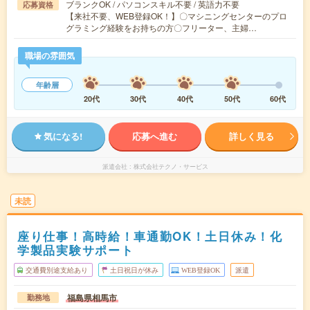
ブランクOK / パソコンスキル不要 / 英語力不要
応募資格
【来社不要、WEB登録OK！】〇マシニングセンターのプロ
グラミング経験をお持ちの方〇フリーター、主婦…
職場の雰囲気
年齢層
20代
30代
40代
50代
60代
気になる!
応募へ進む
詳しく見る
派遣会社
株式会社テクノ・サービス
未読
座り仕事！高時給！車通勤OK！土日休み！化
学製品実験サポート
交通費別途支給あり
土日祝日が休み
WEB登録OK
派遣
福島県相馬市
勤務地