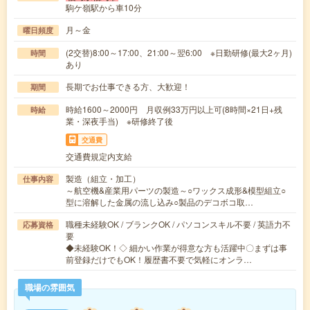
駒ケ嶺駅から車10分
月～金
曜日頻度
(2交替)8:00～17:00、21:00～翌6:00 ※日勤研修(最大2ヶ月)
時間
あり
長期でお仕事できる方、大歓迎！
期間
時給1600～2000円 月収例33万円以上可(8時間×21日+残
時給
業・深夜手当) ※研修終了後
交通費
交通費規定内支給
製造（組立・加工）
仕事内容
～航空機&産業用パーツの製造～○ワックス成形&模型組立○
型に溶解した金属の流し込み○製品のデコボコ取…
職種未経験OK / ブランクOK / パソコンスキル不要 / 英語力不
応募資格
要
◆未経験OK！◇ 細かい作業が得意な方も活躍中〇まずは事
前登録だけでもOK！履歴書不要で気軽にオンラ…
職場の雰囲気