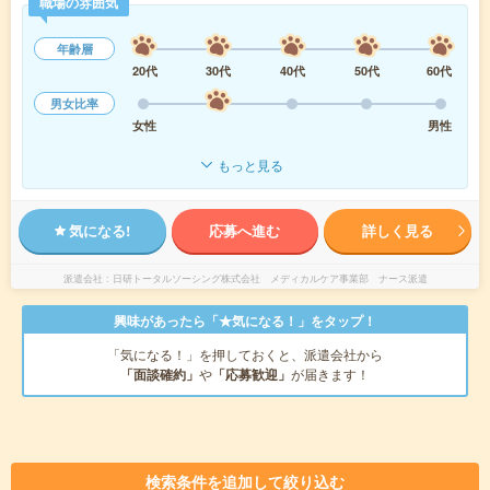
職場の雰囲気
年齢層
20代
30代
40代
50代
60代
男女比率
女性
男性
もっと見る
気になる!
応募へ進む
詳しく見る
派遣会社
日研トータルソーシング株式会社 メディカルケア事業部 ナース派遣
興味があったら「★気になる！」をタップ！
「気になる！」を押しておくと、派遣会社から
「面談確約」
や
「応募歓迎」
が届きます！
検索条件を追加して絞り込む