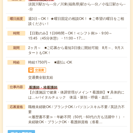
須賀川駅から---分／川東(福島県)駅から---分／小塩江駅から--
-分
週3日～OK！ ★曜日固定の相談OK！ ★ご希望の曜日をご相
曜日頻度
談ください！
【日勤のみ】1日6時間～OK！≪シフト例≫・9:00～
時間
15:45 （45分休憩）・11:00～17:…
2ヶ月～ ■ご応募から最短3日後に開始可能 8月～、9月ス
期間
タートもOK！
時給1750円～ ■週払いOK
時給
交通費
交通費全額支給
看護師・准看護師
仕事内容
【介護施設で健康・体調管理がメイン＊看護師】▼具体的に
は…○バイタルチェック 体温・脈拍・呼吸・血圧…
職種未経験OK / ブランクOK / パソコンスキル不要 / 英語力不
応募資格
要
≪履歴書不要≫・年齢不問（50代・60代の方も活躍中！）・
未経験OK・ブランクOK・看護師資格（准看…