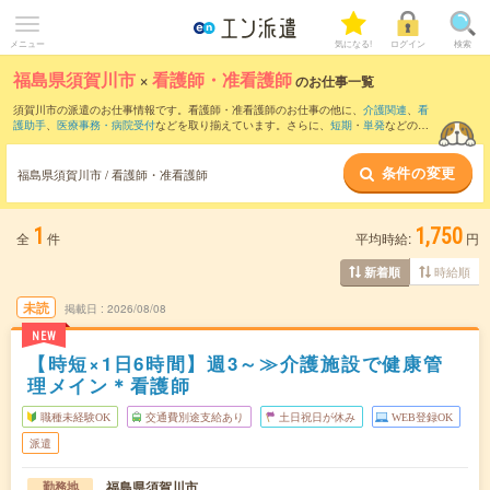
メニュー
気になる!
ログイン
検索
福島県須賀川市
×
看護師・准看護師
のお仕事一覧
須賀川市の派遣のお仕事情報です。看護師・准看護師のお仕事の他に、
介護関連
、
看
護助手
、
医療事務・病院受付
などを取り揃えています。さらに、
短期
・
単発
などの期
間や、
職種未経験OK
などのこだわり条件で絞り込んでいただけます。職種辞典：
看護
師・准看護師のお仕事とは？とは？
条件の変更
福島県須賀川市 / 看護師・准看護師
1
1,750
全
件
平均時給:
円
時給順
新着順
未読
掲載日
2026/08/08
NEW
【時短×1日6時間】週3～≫介護施設で健康管
理メイン＊看護師
職種未経験OK
交通費別途支給あり
土日祝日が休み
WEB登録OK
派遣
福島県須賀川市
勤務地