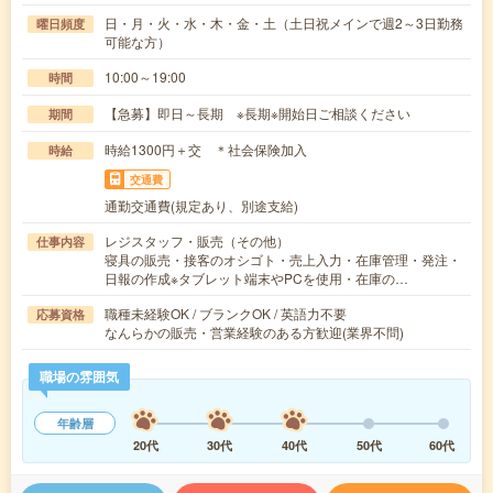
日・月・火・水・木・金・土（土日祝メインで週2～3日勤務
曜日頻度
可能な方）
10:00～19:00
時間
【急募】即日～長期 ※長期※開始日ご相談ください
期間
時給1300円＋交 ＊社会保険加入
時給
交通費
通勤交通費(規定あり、別途支給)
レジスタッフ・販売（その他）
仕事内容
寝具の販売・接客のオシゴト・売上入力・在庫管理・発注・
日報の作成※タブレット端末やPCを使用・在庫の…
職種未経験OK / ブランクOK / 英語力不要
応募資格
なんらかの販売・営業経験のある方歓迎(業界不問)
職場の雰囲気
年齢層
20代
30代
40代
50代
60代