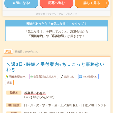
気になる!
応募へ進む
詳しく見る
派遣会社
マンパワーグループ株式会社
興味があったら「★気になる！」をタップ！
「気になる！」を押しておくと、派遣会社から
「面談確約」
や
「応募歓迎」
が届きます！
未読
掲載日
2026/07/30
＼週3日×時短／受付案内+ちょこっと事務@い
わき
職種未経験OK
交通費別途支給あり
残業なし
WEB登録OK
派遣
福島県いわき市
勤務地
いわき駅から徒歩10分
日・月・火・水・木・金・土／週3日(土・日含)／曜日シフト
曜日頻度