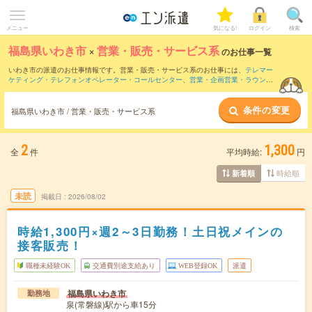
メニュー
気になる!
ログイン
検索
福島県いわき市
×
営業・販売・サービス系
のお仕事一覧
いわき市の派遣のお仕事情報です。営業・販売・サービス系のお仕事には、
テレマー
ケティング・テレフォンオペレーター・コールセンター
、
営業・企画営業・ラウンダ
ー
、
窓口・ショールーム・カウンター受付
などがあります。さらに、
短期
・
単発
など
の期間や、
職種未経験OK
などのこだわり条件で絞り込んでいただけます。
条件の変更
福島県いわき市 / 営業・販売・サービス系
2
1,300
全
件
平均時給:
円
時給順
新着順
未読
掲載日
2026/08/02
時給1,300円×週2～3日勤務！土日祝メインの
接客販売！
職種未経験OK
交通費別途支給あり
WEB登録OK
派遣
福島県いわき市
勤務地
泉(常磐線)駅から車15分