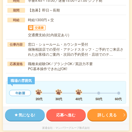
早番9:45～15:00／遅番15:00～21:00 シフト制
時間
【急募】即日～長期
期間
時給1300円＋交
時給
交通費
交通費支給(社内規定あり)
窓口・ショールーム・カウンター受付
仕事内容
保険相談店での受付・アテンドスタッフ・ご予約でご来店さ
れたお客様のご案内・次回の予約受付・店頭でのテ…
職種未経験OK / ブランクOK / 英語力不要
応募資格
PC基本操作できればOK!
職場の雰囲気
年齢層
20代
30代
40代
50代
60代
気になる!
応募へ進む
詳しく見る
派遣会社
マンパワーグループ株式会社