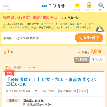
メニュー
気になる!
ログイン
検索
福島県いわき市
×
時給1900円以上
のお仕事一覧
いわき市の派遣のお仕事情報です。
オフィスワーク・事務系
、
営業・販売・サービス
系
、
クリエイティブ系
などのお仕事を取り揃えています。さらに、
短期
・
単発
などの
期間や、
職種未経験OK
などのこだわり条件で絞り込んでいただけます。
条件の変更
福島県いわき市 / 時給1900円以上
1
2,000
全
件
平均時給:
円
時給順
新着順
未読
掲載日
2026/08/06
NEW
【経験者歓迎！】組立・加工・食品製造など/
日払いOK
交通費別途支給あり
土日祝日が休み
WEB登録OK
派遣
福島県いわき市
勤務地
泉(常磐線)駅から車9分