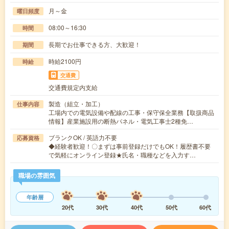
月～金
曜日頻度
08:00～16:30
時間
長期でお仕事できる方、大歓迎！
期間
時給2100円
時給
交通費
交通費規定内支給
製造（組立・加工）
仕事内容
工場内での電気設備や配線の工事・保守保全業務【取扱商品
情報】産業施設用の断熱パネル・電気工事士2種免…
ブランクOK / 英語力不要
応募資格
◆経験者歓迎！〇まずは事前登録だけでもOK！履歴書不要
で気軽にオンライン登録★氏名・職種などを入力す…
職場の雰囲気
年齢層
20代
30代
40代
50代
60代