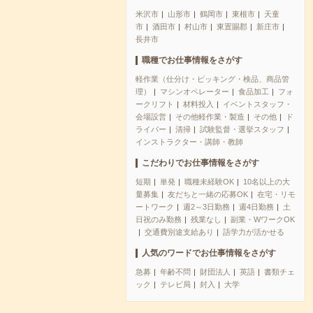
米沢市
山形市
鶴岡市
東根市
天童
市
酒田市
村山市
東置賜郡
新庄市
長井市
職種でお仕事情報をさがす
軽作業（仕分け・ピッキング・検品、商品管
理）
マシンオペレーター
食品加工
フォ
ークリフト
材料投入
イベントスタッフ・
会場設営
その他軽作業・製造
その他
ド
ライバー
清掃
試験監督・選挙スタッフ
インストラクター・講師・教師
こだわりでお仕事情報をさがす
短期
単発
職種未経験OK
10名以上の大
量募集
友だちと一緒の応募OK
在宅・リモ
ートワーク
週2～3日勤務
週4日勤務
土
日祝のみ勤務
残業なし
副業・WワークOK
交通費別途支給あり
語学力が活かせる
人気のワードでお仕事情報をさがす
急募
年齢不問
財団法人
英語
書類チェ
ック
テレビ局
封入
大学