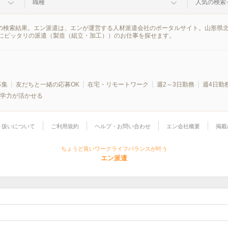
職種
人気の検索
報の検索結果。エン派遣は、エンが運営する人材派遣会社のポータルサイト。山形県
にピッタリの派遣（製造（組立・加工））のお仕事を探せます。
募集
友だちと一緒の応募OK
在宅・リモートワーク
週2～3日勤務
週4日勤
学力が活かせる
り扱いについて
ご利用規約
ヘルプ・お問い合わせ
エン会社概要
掲載
ちょうど良いワークライフバランスが叶う
エン派遣