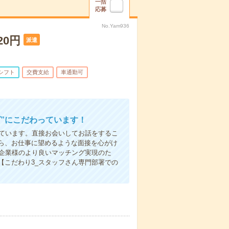
一括
応募
No.Yam936
0円
派遣
シフト
交費支給
車通勤可
”にこだわっています！
しています。直接お会いしてお話をするこ
ら、お仕事に望めるような面接を心がけ
先企業様のより良いマッチング実現のた
【こだわり3_スタッフさん専門部署での