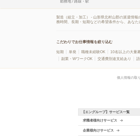
勤務地 / 路線・駅
製造（組立・加工） - 山形県北村山郡の派遣情
務時間、長期・短期などの希望条件から、あなた
こだわりでお仕事情報を絞り込む
短期
単発
職種未経験OK
10名以上の大量
副業・WワークOK
交通費別途支給あり
語
個人情報の取
【エングループ】サービス一覧
求職者様向けサービス
企業様向けサービス