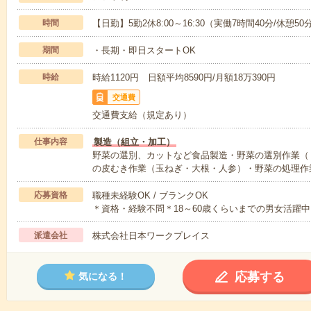
時間
【日勤】5勤2休8:00～16:30（実働7時間40分/休憩50
期間
・長期・即日スタートOK
時給
時給1120円 日額平均8590円/月額18万390円
交通費
交通費支給（規定あり）
仕事内容
製造（組立・加工）
野菜の選別、カットなど食品製造・野菜の選別作業（
の皮むき作業（玉ねぎ・大根・人参）・野菜の処理作
応募資格
職種未経験OK / ブランクOK
＊資格・経験不問＊18～60歳くらいまでの男女活躍中
派遣会社
株式会社日本ワークプレイス
応募する
気になる！