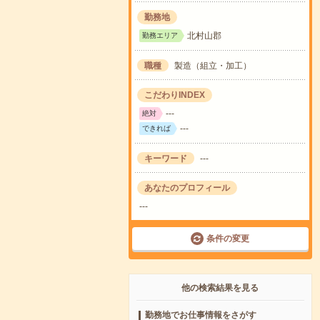
勤務地
北村山郡
勤務エリア
職種
製造（組立・加工）
こだわりINDEX
---
絶対
---
できれば
キーワード
---
あなたのプロフィール
---
条件の変更
他の検索結果を見る
勤務地でお仕事情報をさがす