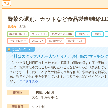
未読
野菜の選別、カットなど食品製造/時給112
工場
派遣先
職種未経験OK
ブランクOK
既卒第二新卒OK
残業なし
残業少
社食/補助あり
週払いOK
職場が分煙
電話対応なし
ここがポイント！
当社はスタッフさん一人ひとりと、お仕事の”マッチング
【こだわり1_対面面接】当社では、応募後の面接は必ず対面で実施
とで、就業前に不安なことや知りたいことなどをしっかり解決してか
ています。【こだわり2_多数の就業先企業を保有】求職者様と就業
め、数多くのお仕事を保有しています。ご希望をお聞かせください！
取り…
つづきを見る
勤務地
山形県北村山郡
大石田駅から車7分
曜日頻度
シフト制