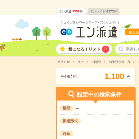
エン派遣
3356
件
エンバイト
6373
件
ちょうど良いワークライフバランスが叶う
東北版
気になる！リスト
0
保存し
派遣TOP
東北
山形県
山形県北村山郡
,
1
1
0
0
平均時給:
円
設定中の検索条件
期間
---
派遣形式
---
時給
---