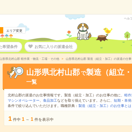
ヘル
エリア変更
た希望条件
お気に入りの派遣会社
山形県北村山郡 軽作業・物流・工場・その他
山形県北村山郡 製造（組立・加工）の派遣の仕事
山形県北村山郡
製造（組立・
で
一覧
北村山郡の派遣のお仕事情報です。製造（組立・加工）のお仕事の他に、
軽作
マシンオペレーター
、
食品加工
などを取り揃えています。さらに、
短期
・
単発
条件で絞り込んでいただけます。職種辞典：
製造（組立・加工）のお仕事とは
1
1
1
件中
～
件を表示中