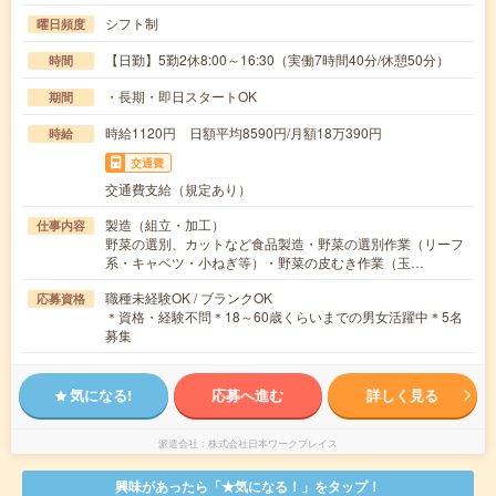
シフト制
曜日頻度
【日勤】5勤2休8:00～16:30（実働7時間40分/休憩50分）
時間
・長期・即日スタートOK
期間
時給1120円 日額平均8590円/月額18万390円
時給
交通費
交通費支給（規定あり）
製造（組立・加工）
仕事内容
野菜の選別、カットなど食品製造・野菜の選別作業（リーフ
系・キャベツ・小ねぎ等）・野菜の皮むき作業（玉…
職種未経験OK / ブランクOK
応募資格
＊資格・経験不問＊18～60歳くらいまでの男女活躍中＊5名
募集
気になる!
応募へ進む
詳しく見る
派遣会社
株式会社日本ワークプレイス
興味があったら「★気になる！」をタップ！