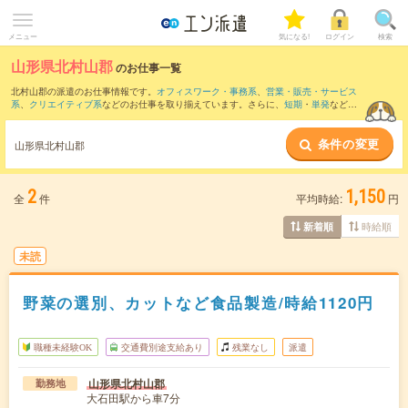
メニュー
気になる!
ログイン
検索
山形県北村山郡
のお仕事一覧
北村山郡の派遣のお仕事情報です。
オフィスワーク・事務系
、
営業・販売・サービス
系
、
クリエイティブ系
などのお仕事を取り揃えています。さらに、
短期
・
単発
などの
期間や、
職種未経験OK
などのこだわり条件で絞り込んでいただけます。
条件の変更
また、
村山市
・
最上郡
・
尾花沢市
など隣接エリアのお仕事もご確認いただけます。
山形県北村山郡
2
1,150
全
件
平均時給:
円
時給順
新着順
未読
野菜の選別、カットなど食品製造/時給1120円
職種未経験OK
交通費別途支給あり
残業なし
派遣
山形県北村山郡
勤務地
大石田駅から車7分