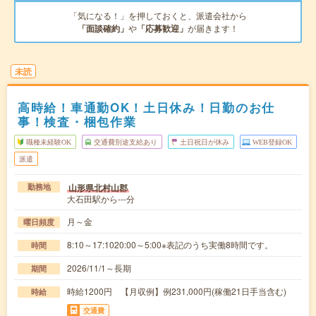
「気になる！」を押しておくと、派遣会社から
「面談確約」
や
「応募歓迎」
が届きます！
未読
高時給！車通勤OK！土日休み！日勤のお仕
事！検査・梱包作業
職種未経験OK
交通費別途支給あり
土日祝日が休み
WEB登録OK
派遣
山形県北村山郡
勤務地
大石田駅から---分
月～金
曜日頻度
8:10～17:1020:00～5:00※表記のうち実働8時間です。
時間
2026/11/1～長期
期間
時給1200円 【月収例】例231,000円(稼働21日手当含む)
時給
交通費