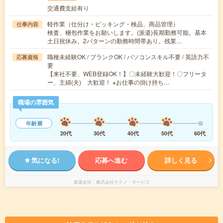
交通費支給有り
軽作業（仕分け・ピッキング・検品、商品管理）
仕事内容
検査、梱包作業をお願いします。(派遣)長期勤務可能。基本
土日祝休み。2パターンの勤務時間帯あり。残業…
職種未経験OK / ブランクOK / パソコンスキル不要 / 英語力不
応募資格
要
【来社不要、WEB登録OK！】〇未経験大歓迎！〇フリータ
ー、主婦(夫) 大歓迎！ ※お仕事の掛け持ち…
職場の雰囲気
年齢層
20代
30代
40代
50代
60代
気になる!
応募へ進む
詳しく見る
派遣会社
株式会社テクノ・サービス