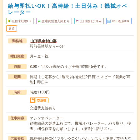
給与即払いOK！高時給！土日休み！機械オペ
レーター
職種未経験OK
交通費別途支給あり
土日祝日が休み
WEB登録OK
派遣
山形県東村山郡
勤務地
羽前長崎駅から---分
月～金・祝
曜日頻度
8:00～17:00※表記のうち実働7時間45分です。
時間
長期【ご応募から1週間以内(最短2日目)のスピード就業が可
期間
能】即日～
時給1100円
時給
交通費
交通費支給有り
マシンオペレーター
仕事内容
鋳物部品の製造工程にて、機械オペレーター、バリ取り、検
査、梱包作業をお願いします。(派遣)生活リズム…
職種未経験OK / ブランクOK / パソコンスキル不要 / 英語力不
応募資格