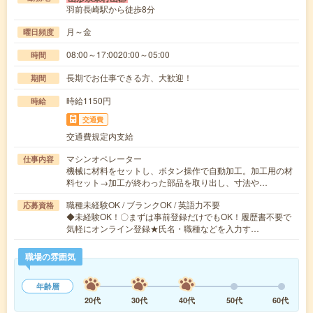
羽前長崎駅から徒歩8分
月～金
曜日頻度
08:00～17:0020:00～05:00
時間
長期でお仕事できる方、大歓迎！
期間
時給1150円
時給
交通費
交通費規定内支給
マシンオペレーター
仕事内容
機械に材料をセットし、ボタン操作で自動加工。加工用の材
料セット→加工が終わった部品を取り出し、寸法や…
職種未経験OK / ブランクOK / 英語力不要
応募資格
◆未経験OK！〇まずは事前登録だけでもOK！履歴書不要で
気軽にオンライン登録★氏名・職種などを入力す…
職場の雰囲気
年齢層
20代
30代
40代
50代
60代