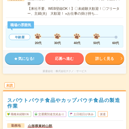
要
【来社不要、WEB登録OK！】〇未経験大歓迎！〇フリータ
ー、主婦(夫) 大歓迎！ ※お仕事の掛け持ち…
職場の雰囲気
年齢層
20代
30代
40代
50代
60代
気になる!
応募へ進む
詳しく見る
派遣会社
株式会社テクノ・サービス
未読
スパウトパウチ食品やカップパウチ食品の製造
作業
職種未経験OK
交通費別途支給あり
土日祝日が休み
派遣
山形県東村山郡
勤務地