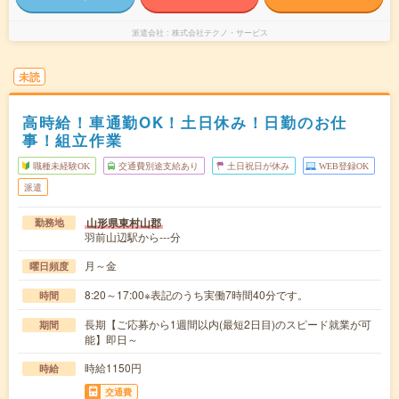
派遣会社
株式会社テクノ・サービス
未読
高時給！車通勤OK！土日休み！日勤のお仕
事！組立作業
職種未経験OK
交通費別途支給あり
土日祝日が休み
WEB登録OK
派遣
山形県東村山郡
勤務地
羽前山辺駅から---分
月～金
曜日頻度
8:20～17:00※表記のうち実働7時間40分です。
時間
長期【ご応募から1週間以内(最短2日目)のスピード就業が可
期間
能】即日～
時給1150円
時給
交通費