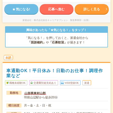
気になる!
応募へ進む
詳しく見る
派遣会社
株式会社綜合キャリアオプション 製造事業部（全国）
興味があったら「★気になる！」をタップ！
「気になる！」を押しておくと、派遣会社から
「面談確約」
や
「応募歓迎」
が届きます！
未読
車通勤OK！平日休み！日勤のお仕事！調理作
業など
職種未経験OK
交通費別途支給あり
WEB登録OK
派遣
山形県東村山郡
勤務地
羽前山辺駅から徒歩20分
月～金・土・日・祝
曜日頻度