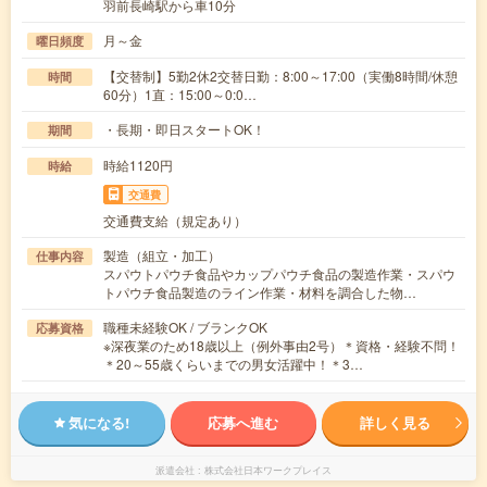
羽前長崎駅から車10分
月～金
曜日頻度
【交替制】5勤2休2交替日勤：8:00～17:00（実働8時間/休憩
時間
60分）1直：15:00～0:0…
・長期・即日スタートOK！
期間
時給1120円
時給
交通費
交通費支給（規定あり）
製造（組立・加工）
仕事内容
スパウトパウチ食品やカップパウチ食品の製造作業・スパウ
トパウチ食品製造のライン作業・材料を調合した物…
職種未経験OK / ブランクOK
応募資格
※深夜業のため18歳以上（例外事由2号）＊資格・経験不問！
＊20～55歳くらいまでの男女活躍中！＊3…
気になる!
応募へ進む
詳しく見る
派遣会社
株式会社日本ワークプレイス