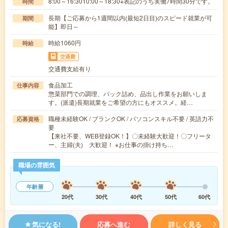
8:00～16:3010:00～18:30※表記のうち実働7時間30分です。
時間
長期【ご応募から1週間以内(最短2日目)のスピード就業が可
期間
能】即日～
時給1060円
時給
交通費
交通費支給有り
食品加工
仕事内容
惣菜部門での調理、パック詰め、品出し作業をお願いしま
す。(派遣)長期就業をご希望の方にもオススメ。経…
職種未経験OK / ブランクOK / パソコンスキル不要 / 英語力不
応募資格
要
【来社不要、WEB登録OK！】〇未経験大歓迎！〇フリータ
ー、主婦(夫) 大歓迎！ ※お仕事の掛け持ち…
職場の雰囲気
年齢層
20代
30代
40代
50代
60代
気になる!
応募へ進む
詳しく見る