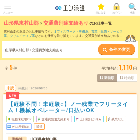
メニュー
気になる!
ログイン
検索
山形県東村山郡
×
交通費別途支給あり
のお仕事一覧
東村山郡の派遣のお仕事情報です。
オフィスワーク・事務系
、
営業・販売・サービス
系
、
クリエイティブ系
などのお仕事を取り揃えています。交通費別途支給ありの条件
の他に、
職種未経験OK
、
友だちと一緒の応募OK
、
10名以上の大量募集
などのこだわ
り条件も取り揃えています。
条件の変更
山形県東村山郡 / 交通費別途支給あり
5
1,110
全
件
平均時給:
円
時給順
新着順
未読
掲載日
2026/08/05
NEW
【経験不問！未経験○】ノー残業でフリータイ
ム！機械オペレーター/日払いOK
職種未経験OK
交通費別途支給あり
土日祝日が休み
残業なし
WEB登録OK
派遣
山形県東村山郡
勤務地