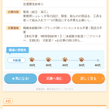
交通費支給有り
製造（組立・加工）
仕事内容
業務用シュレッダ等の設計、製造、箱ものの部品を、工具を
使って組み入れて一つの製品にする作業をお願いし…
職種未経験OK / ブランクOK / パソコンスキル不要 / 英語力不
応募資格
要
【来社不要、WEB登録OK！】〇未経験大歓迎！〇フリータ
ー、主婦(夫) 大歓迎！ ※お仕事の掛け持ち…
職場の雰囲気
年齢層
20代
30代
40代
50代
60代
気になる!
応募へ進む
詳しく見る
派遣会社
株式会社テクノ・サービス
未読