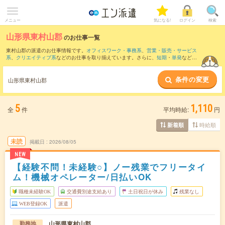
メニュー
気になる!
ログイン
検索
山形県東村山郡
のお仕事一覧
東村山郡の派遣のお仕事情報です。
オフィスワーク・事務系
、
営業・販売・サービス
系
、
クリエイティブ系
などのお仕事を取り揃えています。さらに、
短期
・
単発
などの
期間や、
職種未経験OK
などのこだわり条件で絞り込んでいただけます。
条件の変更
また、
山形市
・
天童市
・
寒河江市
・
西村山郡
など隣接エリアのお仕事もご確認いただ
山形県東村山郡
けます。
5
1,110
全
件
平均時給:
円
時給順
新着順
未読
掲載日
2026/08/05
NEW
【経験不問！未経験○】ノー残業でフリータイ
ム！機械オペレーター/日払いOK
職種未経験OK
交通費別途支給あり
土日祝日が休み
残業なし
WEB登録OK
派遣
山形県東村山郡
勤務地