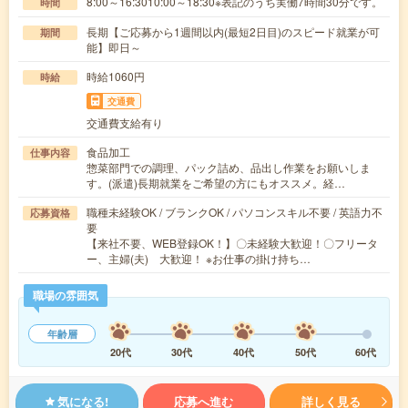
8:00～16:3010:00～18:30※表記のうち実働7時間30分です。
時間
長期【ご応募から1週間以内(最短2日目)のスピード就業が可
期間
能】即日～
時給1060円
時給
交通費
交通費支給有り
食品加工
仕事内容
惣菜部門での調理、パック詰め、品出し作業をお願いしま
す。(派遣)長期就業をご希望の方にもオススメ。経…
職種未経験OK / ブランクOK / パソコンスキル不要 / 英語力不
応募資格
要
【来社不要、WEB登録OK！】〇未経験大歓迎！〇フリータ
ー、主婦(夫) 大歓迎！ ※お仕事の掛け持ち…
職場の雰囲気
年齢層
20代
30代
40代
50代
60代
気になる!
応募へ進む
詳しく見る