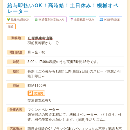
給与即払いOK！高時給！土日休み！機械オペ
レーター
職種未経験OK
交通費別途支給あり
土日祝日が休み
WEB登録OK
派遣
山形県東村山郡
勤務地
羽前長崎駅から---分
月～金・祝
曜日頻度
8:00～17:00※表記のうち実働7時間45分です。
時間
長期【ご応募から1週間以内(最短2日目)のスピード就業が可
期間
能】即日～
時給1100円
時給
交通費
交通費支給有り
マシンオペレーター
仕事内容
鋳物部品の製造工程にて、機械オペレーター、バリ取り、検
査、梱包作業をお願いします。(派遣)生活リズム…
職種未経験OK / ブランクOK / パソコンスキル不要 / 英語力不
応募資格