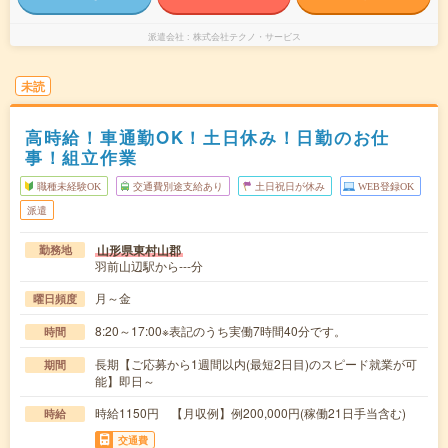
派遣会社
株式会社テクノ・サービス
未読
高時給！車通勤OK！土日休み！日勤のお仕
事！組立作業
職種未経験OK
交通費別途支給あり
土日祝日が休み
WEB登録OK
派遣
山形県東村山郡
勤務地
羽前山辺駅から---分
月～金
曜日頻度
8:20～17:00※表記のうち実働7時間40分です。
時間
長期【ご応募から1週間以内(最短2日目)のスピード就業が可
期間
能】即日～
時給1150円 【月収例】例200,000円(稼働21日手当含む)
時給
交通費