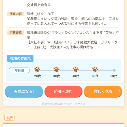
交通費支給有り
製造（組立・加工）
仕事内容
業務用シュレッダ等の設計、製造、箱ものの部品を、工具を
使って組み入れて一つの製品にする作業をお願いし…
職種未経験OK / ブランクOK / パソコンスキル不要 / 英語力不
応募資格
要
【来社不要、WEB登録OK！】〇未経験大歓迎！〇フリータ
ー、主婦(夫) 大歓迎！ ※お仕事の掛け持ち…
職場の雰囲気
年齢層
20代
30代
40代
50代
60代
気になる!
応募へ進む
詳しく見る
派遣会社
株式会社テクノ・サービス
未読