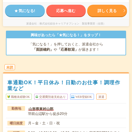
気になる!
応募へ進む
詳しく見る
派遣会社
株式会社綜合キャリアオプション 製造事業部（全国）
興味があったら「★気になる！」をタップ！
「気になる！」を押しておくと、派遣会社から
「面談確約」
や
「応募歓迎」
が届きます！
未読
車通勤OK！平日休み！日勤のお仕事！調理作
業など
職種未経験OK
交通費別途支給あり
WEB登録OK
派遣
山形県東村山郡
勤務地
羽前山辺駅から徒歩20分
月～金・土・日・祝
曜日頻度