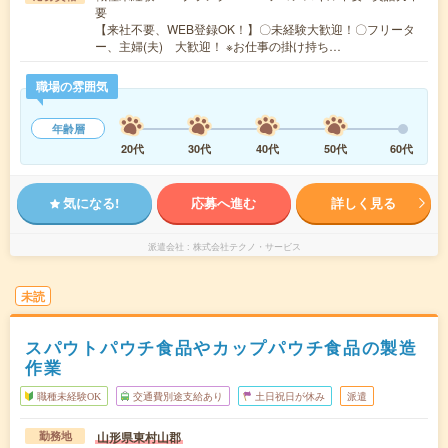
要
【来社不要、WEB登録OK！】〇未経験大歓迎！〇フリータ
ー、主婦(夫) 大歓迎！ ※お仕事の掛け持ち…
職場の雰囲気
年齢層
20代
30代
40代
50代
60代
気になる!
応募へ進む
詳しく見る
派遣会社
株式会社テクノ・サービス
未読
スパウトパウチ食品やカップパウチ食品の製造
作業
職種未経験OK
交通費別途支給あり
土日祝日が休み
派遣
山形県東村山郡
勤務地