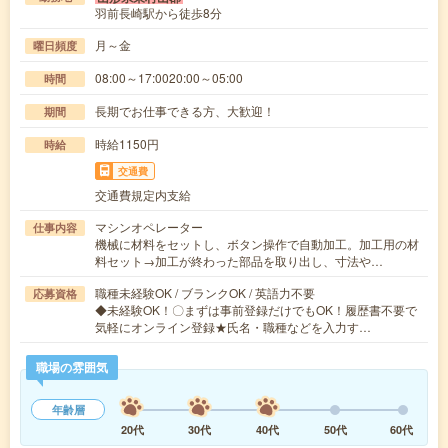
羽前長崎駅から徒歩8分
月～金
曜日頻度
08:00～17:0020:00～05:00
時間
長期でお仕事できる方、大歓迎！
期間
時給1150円
時給
交通費
交通費規定内支給
マシンオペレーター
仕事内容
機械に材料をセットし、ボタン操作で自動加工。加工用の材
料セット→加工が終わった部品を取り出し、寸法や…
職種未経験OK / ブランクOK / 英語力不要
応募資格
◆未経験OK！〇まずは事前登録だけでもOK！履歴書不要で
気軽にオンライン登録★氏名・職種などを入力す…
職場の雰囲気
年齢層
20代
30代
40代
50代
60代