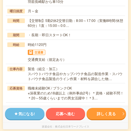
羽前長崎駅から車10分
月～金
曜日頻度
【交替制】5勤2休2交替日勤：8:00～17:00（実働8時間/休憩
時間
60分）1直：15:00～0:0…
・長期・即日スタートOK！
期間
時給1120円
時給
交通費
交通費支給（規定あり）
製造（組立・加工）
仕事内容
スパウトパウチ食品やカップパウチ食品の製造作業・スパウ
トパウチ食品製造のライン作業・材料を調合した物…
職種未経験OK / ブランクOK
応募資格
※深夜業のため18歳以上（例外事由2号）＊資格・経験不問！
＊20～55歳くらいまでの男女活躍中！＊3…
気になる!
応募へ進む
詳しく見る
派遣会社
株式会社日本ワークプレイス