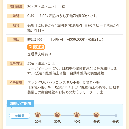
水・木・金・土・日・祝
曜日頻度
9:30～18:00※表記のうち実働7時間30分です。
時間
長期【ご応募から1週間以内(最短2日目)のスピード就業が可
期間
能】即日～
時給2100円 【月収例】例330,000円(稼働21日)
時給
交通費
交通費支給有り
製造（組立・加工）
仕事内容
カーディーラーにて、自動車の整備作業などをお願いしま
す。(派遣)2級整備士資格・自動車整備の実務経験…
ブランクOK / パソコンスキル不要 / 英語力不要
応募資格
【来社不要、WEB登録OK！】〇２級整備士の資格、自動車
整備士の実務経験をお持ちの方〇フリーター、主…
職場の雰囲気
年齢層
20代
30代
40代
50代
60代