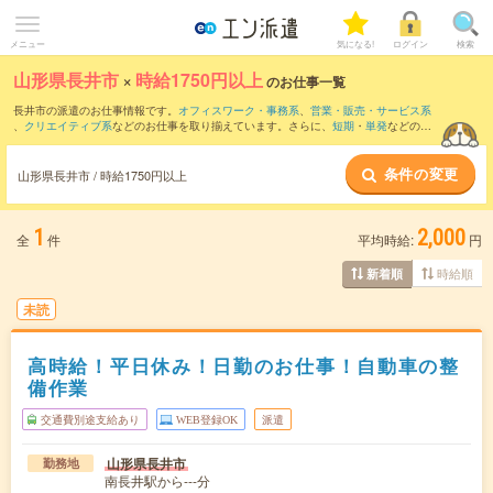
メニュー
気になる!
ログイン
検索
山形県長井市
×
時給1750円以上
のお仕事一覧
長井市の派遣のお仕事情報です。
オフィスワーク・事務系
、
営業・販売・サービス系
、
クリエイティブ系
などのお仕事を取り揃えています。さらに、
短期
・
単発
などの期
間や、
職種未経験OK
などのこだわり条件で絞り込んでいただけます。
条件の変更
山形県長井市 / 時給1750円以上
1
2,000
全
件
平均時給:
円
時給順
新着順
未読
高時給！平日休み！日勤のお仕事！自動車の整
備作業
交通費別途支給あり
WEB登録OK
派遣
山形県長井市
勤務地
南長井駅から---分