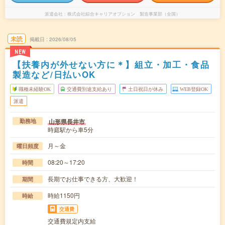
派遣会社
株式会社綜合キャリアオプション 製造事業部（全国）
未読
掲載日
2026/08/05
NEW
【扶養内が外せない方に＊】組立・加工・食品
製造など/日払いOK
職種未経験OK
交通費別途支給あり
土日祝日が休み
WEB登録OK
派遣
山形県長井市
勤務地
時庭駅から車5分
月～金
曜日頻度
08:20～17:20
時間
長期でお仕事できる方、大歓迎！
期間
時給1150円
時給
交通費
交通費規定内支給