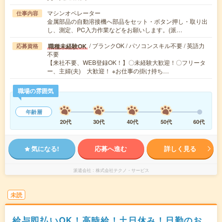
マシンオペレーター
仕事内容
金属部品の自動溶接機へ部品をセット・ボタン押し・取り出
し、測定、PC入力作業などをお願いします。(派…
/ ブランクOK / パソコンスキル不要 / 英語力
職種未経験OK
応募資格
不要
【来社不要、WEB登録OK！】〇未経験大歓迎！〇フリータ
ー、主婦(夫) 大歓迎！ ※お仕事の掛け持ち…
職場の雰囲気
年齢層
20代
30代
40代
50代
60代
気になる!
応募へ進む
詳しく見る
派遣会社
株式会社テクノ・サービス
未読
給与即払いOK！高時給！土日休み！日勤のお