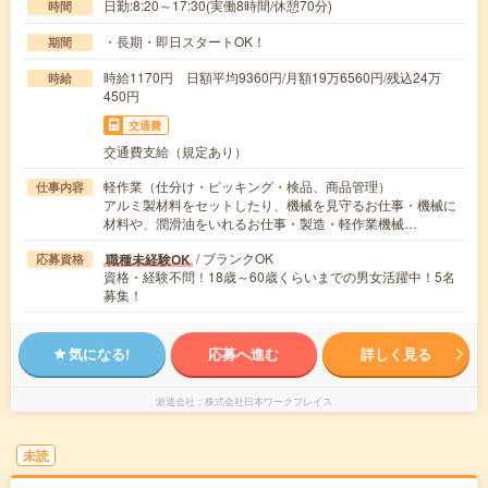
日勤:8:20～17:30(実働8時間/休憩70分)
時間
・長期・即日スタートOK！
期間
時給1170円 日額平均9360円/月額19万6560円/残込24万
時給
450円
交通費
交通費支給（規定あり）
軽作業（仕分け・ピッキング・検品、商品管理）
仕事内容
アルミ製材料をセットしたり、機械を見守るお仕事・機械に
材料や、潤滑油をいれるお仕事・製造・軽作業機械…
/ ブランクOK
職種未経験OK
応募資格
資格・経験不問！18歳～60歳くらいまでの男女活躍中！5名
募集！
気になる!
応募へ進む
詳しく見る
派遣会社
株式会社日本ワークプレイス
未読