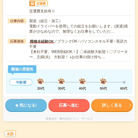
交通費
交通費支給有り
製造（組立・加工）
仕事内容
電動ドライバーを使用しての組立をお願いします。(派遣)残
業が少なめなので、無理なくお仕事をしていただ…
/ ブランクOK / パソコンスキル不要 / 英語力
職種未経験OK
応募資格
不要
【来社不要、WEB登録OK！】〇未経験大歓迎！〇フリータ
ー、主婦(夫) 大歓迎！ ※お仕事の掛け持ち…
職場の雰囲気
年齢層
20代
30代
40代
50代
60代
気になる!
応募へ進む
詳しく見る
派遣会社
株式会社テクノ・サービス
未読