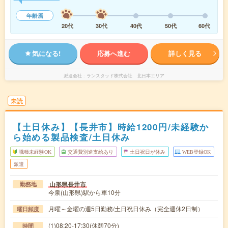
年齢層
20代
30代
40代
50代
60代
気になる!
応募へ進む
詳しく見る
派遣会社
ランスタッド株式会社 北日本エリア
未読
【土日休み】【長井市】時給1200円/未経験か
ら始める製品検査/土日休み
職種未経験OK
交通費別途支給あり
土日祝日が休み
WEB登録OK
派遣
山形県長井市
勤務地
今泉(山形県)駅から車10分
月曜～金曜の週5日勤務/土日祝日休み（完全週休2日制）
曜日頻度
(1)08:20-17:30(休憩70分)
時間