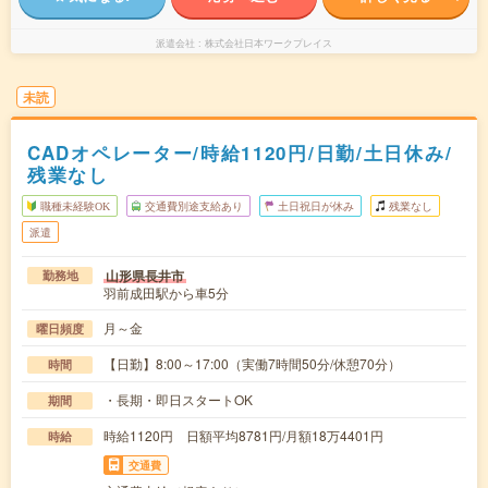
派遣会社
株式会社日本ワークプレイス
未読
CADオペレーター/時給1120円/日勤/土日休み/
残業なし
職種未経験OK
交通費別途支給あり
土日祝日が休み
残業なし
派遣
山形県長井市
勤務地
羽前成田駅から車5分
月～金
曜日頻度
【日勤】8:00～17:00（実働7時間50分/休憩70分）
時間
・長期・即日スタートOK
期間
時給1120円 日額平均8781円/月額18万4401円
時給
交通費