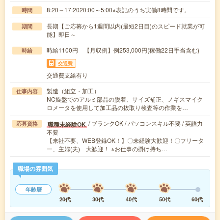
8:20～17:2020:00～5:00※表記のうち実働8時間です。
時間
長期【ご応募から1週間以内(最短2日目)のスピード就業が可
期間
能】即日～
時給1100円 【月収例】例253,000円(稼働22日手当含む)
時給
交通費
交通費支給有り
製造（組立・加工）
仕事内容
NC旋盤でのアルミ部品の脱着、サイズ補正、ノギスマイク
ロメータを使用して加工品の抜取り検査等の作業を…
/ ブランクOK / パソコンスキル不要 / 英語力
職種未経験OK
応募資格
不要
【来社不要、WEB登録OK！】〇未経験大歓迎！〇フリータ
ー、主婦(夫) 大歓迎！ ※お仕事の掛け持ち…
職場の雰囲気
年齢層
20代
30代
40代
50代
60代