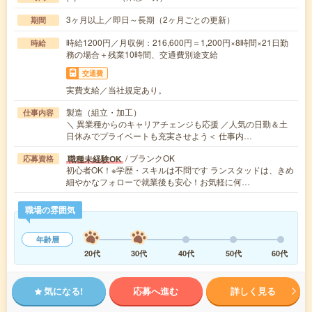
3ヶ月以上／即日～長期（2ヶ月ごとの更新）
期間
時給1200円／月収例：216,600円＝1,200円×8時間×21日勤
時給
務の場合＋残業10時間、交通費別途支給
交通費
実費支給／当社規定あり。
製造（組立・加工）
仕事内容
＼ 異業種からのキャリアチェンジも応援 ／人気の日勤＆土
日休みでプライベートも充実させよう＜ 仕事内…
/ ブランクOK
職種未経験OK
応募資格
初心者OK！※学歴・スキルは不問です ランスタッドは、きめ
細やかなフォローで就業後も安心！お気軽に何…
職場の雰囲気
年齢層
20代
30代
40代
50代
60代
気になる!
応募へ進む
詳しく見る