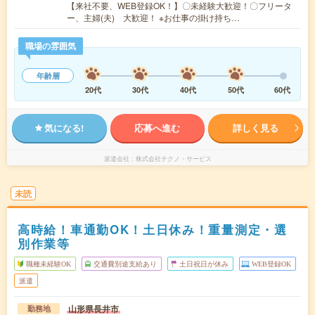
【来社不要、WEB登録OK！】〇未経験大歓迎！〇フリータ
ー、主婦(夫) 大歓迎！ ※お仕事の掛け持ち…
職場の雰囲気
年齢層
20代
30代
40代
50代
60代
気になる!
応募へ進む
詳しく見る
派遣会社
株式会社テクノ・サービス
未読
高時給！車通勤OK！土日休み！重量測定・選
別作業等
職種未経験OK
交通費別途支給あり
土日祝日が休み
WEB登録OK
派遣
山形県長井市
勤務地