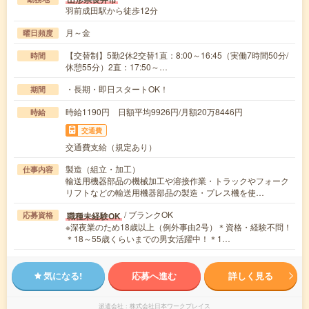
羽前成田駅から徒歩12分
月～金
曜日頻度
【交替制】5勤2休2交替1直：8:00～16:45（実働7時間50分/
時間
休憩55分）2直：17:50～…
・長期・即日スタートOK！
期間
時給1190円 日額平均9926円/月額20万8446円
時給
交通費
交通費支給（規定あり）
製造（組立・加工）
仕事内容
輸送用機器部品の機械加工や溶接作業・トラックやフォーク
リフトなどの輸送用機器部品の製造・プレス機を使…
/ ブランクOK
職種未経験OK
応募資格
※深夜業のため18歳以上（例外事由2号）＊資格・経験不問！
＊18～55歳くらいまでの男女活躍中！＊1…
気になる!
応募へ進む
詳しく見る
派遣会社
株式会社日本ワークプレイス