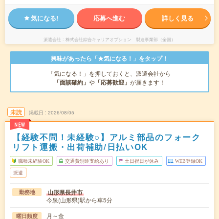
気になる!
応募へ進む
詳しく見る
派遣会社
株式会社綜合キャリアオプション 製造事業部（全国）
興味があったら「★気になる！」をタップ！
「気になる！」を押しておくと、派遣会社から
「面談確約」
や
「応募歓迎」
が届きます！
未読
掲載日
2026/08/05
NEW
【経験不問！未経験○】アルミ部品のフォーク
リフト運搬・出荷補助/日払いOK
職種未経験OK
交通費別途支給あり
土日祝日が休み
WEB登録OK
派遣
山形県長井市
勤務地
今泉(山形県)駅から車5分
月～金
曜日頻度