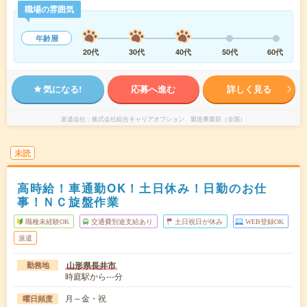
職場の雰囲気
年齢層
20代
30代
40代
50代
60代
気になる!
応募へ進む
詳しく見る
派遣会社
株式会社綜合キャリアオプション 製造事業部（全国）
未読
高時給！車通勤OK！土日休み！日勤のお仕
事！ＮＣ旋盤作業
職種未経験OK
交通費別途支給あり
土日祝日が休み
WEB登録OK
派遣
山形県長井市
勤務地
時庭駅から---分
月～金・祝
曜日頻度