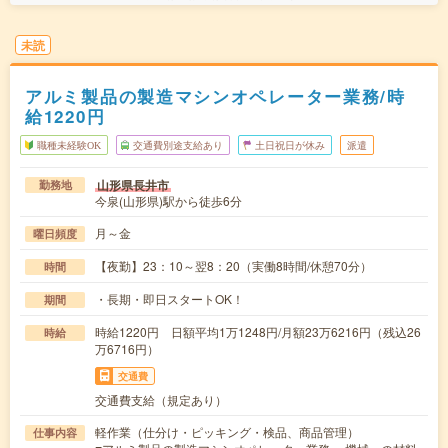
未読
アルミ製品の製造マシンオペレーター業務/時
給1220円
職種未経験OK
交通費別途支給あり
土日祝日が休み
派遣
山形県長井市
勤務地
今泉(山形県)駅から徒歩6分
月～金
曜日頻度
【夜勤】23：10～翌8：20（実働8時間/休憩70分）
時間
・長期・即日スタートOK！
期間
時給1220円 日額平均1万1248円/月額23万6216円（残込26
時給
万6716円）
交通費
交通費支給（規定あり）
軽作業（仕分け・ピッキング・検品、商品管理）
仕事内容