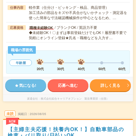
軽作業（仕分け・ピッキング・検品、商品管理）
仕事内容
加工済みの部品をキズや不具合がないかチェック・測定器を
使った簡単な寸法確認機械操作が中心となるため、…
/ ブランクOK / 英語力不要
職種未経験OK
応募資格
◆未経験OK！〇まずは事前登録だけでもOK！履歴書不要で
気軽にオンライン登録★氏名・職種などを入力す…
職場の雰囲気
年齢層
20代
30代
40代
50代
60代
気になる!
応募へ進む
詳しく見る
派遣会社
株式会社綜合キャリアオプション 製造事業部（全国）
未読
掲載日
2026/08/05
NEW
【主婦主夫応援！扶養内OK！】自動車部品の
検査・バリ取り/日払いOK