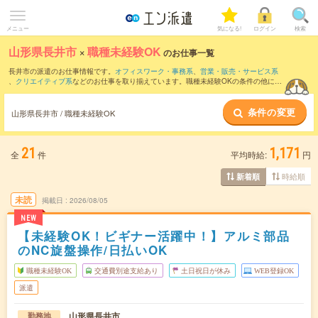
メニュー
気になる!
ログイン
検索
山形県長井市
×
職種未経験OK
のお仕事一覧
長井市の派遣のお仕事情報です。
オフィスワーク・事務系
、
営業・販売・サービス系
、
クリエイティブ系
などのお仕事を取り揃えています。職種未経験OKの条件の他に、
交通費別途支給あり
、
友だちと一緒の応募OK
、
10名以上の大量募集
などのこだわり
条件も取り揃えています。
条件の変更
山形県長井市 / 職種未経験OK
21
1,171
全
件
平均時給:
円
時給順
新着順
未読
掲載日
2026/08/05
NEW
【未経験OK！ビギナー活躍中！】アルミ部品
のNC旋盤操作/日払いOK
職種未経験OK
交通費別途支給あり
土日祝日が休み
WEB登録OK
派遣
山形県長井市
勤務地