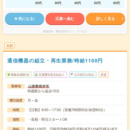
20代
30代
40代
50代
60代
気になる!
応募へ進む
詳しく見る
派遣会社
株式会社テクノ・サービス
未読
通信機器の組立・再生業務/時給1100円
職種未経験OK
交通費別途支給あり
土日祝日が休み
派遣
山形県長井市
勤務地
時庭駅から徒歩10分
月～金
曜日頻度
【日勤】9:00～17:50（実働7時間50分/休憩60分）
時間
・長期・即日スタートOK
期間
時給1100円 日額平均8624円/月額18万1104円/残込18万
時給