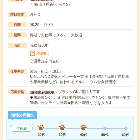
今泉(山形県)駅から車5分
月～金
曜日頻度
08:20～17:30
時間
長期でお仕事できる方、大歓迎！
期間
時給1200円
時給
交通費
交通費規定内支給
製造（組立・加工）
仕事内容
切削工程NC旋盤オペレーター業務【取扱製品情報】自動車
や産業機械などに使われるアルミニウム合金精密冷…
/ ブランクOK / 英語力不要
職種未経験OK
応募資格
◆未経験OK！〇まずは事前登録だけでもOK！履歴書不要で
気軽にオンライン登録★氏名・職種などを入力す…
職場の雰囲気
年齢層
20代
30代
40代
50代
60代