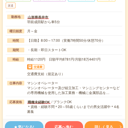
派遣
山形県長井市
勤務地
羽前成田駅から車5分
月～金
曜日頻度
【日勤】8:00～17:00（実働7時間50分/休憩70分）
時間
・長期・即日スタートOK
期間
時給1120円 日額平均8781円/月額18万4401円
時給
交通費
交通費支給（規定あり）
マシンオペレーター
仕事内容
マシンオペレーター及び組立加工・マシニングセンターなど
の専用機械を使用した加工業務・機械に金属部品を…
/ ブランクOK
職種未経験OK
応募資格
＊資格・経験不問＊20～55歳くらいまでの男女活躍中＊4名
募集
気になる!
応募へ進む
詳しく見る