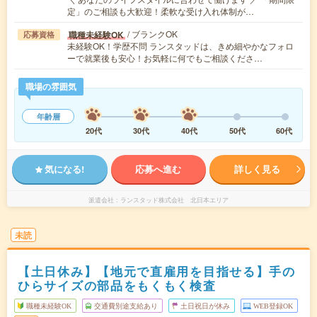
定」のご相談も大歓迎！柔軟な受け入れ体制が…
/ ブランクOK
職種未経験OK
応募資格
未経験OK！学歴不問 ランスタッドは、きめ細やかなフォロ
ーで就業後も安心！お気軽に何でもご相談くださ…
職場の雰囲気
年齢層
20代
30代
40代
50代
60代
気になる!
応募へ進む
詳しく見る
派遣会社
ランスタッド株式会社 北日本エリア
未読
【土日休み】【地元で直雇用を目指せる】手の
ひらサイズの部品をもくもく検査
職種未経験OK
交通費別途支給あり
土日祝日が休み
WEB登録OK