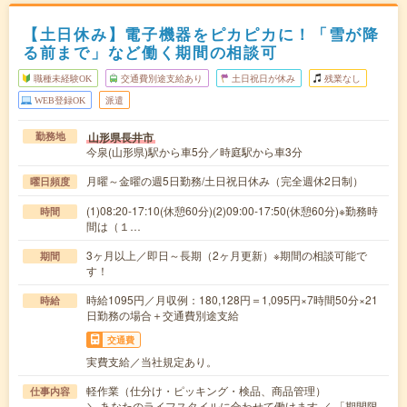
【土日休み】電子機器をピカピカに！「雪が降
る前まで」など働く期間の相談可
職種未経験OK
交通費別途支給あり
土日祝日が休み
残業なし
WEB登録OK
派遣
山形県長井市
勤務地
今泉(山形県)駅から車5分／時庭駅から車3分
月曜～金曜の週5日勤務/土日祝日休み（完全週休2日制）
曜日頻度
(1)08:20-17:10(休憩60分)(2)09:00-17:50(休憩60分)※勤務時
時間
間は（１…
3ヶ月以上／即日～長期（2ヶ月更新）※期間の相談可能で
期間
す！
時給1095円／月収例：180,128円＝1,095円×7時間50分×21
時給
日勤務の場合＋交通費別途支給
交通費
実費支給／当社規定あり。
軽作業（仕分け・ピッキング・検品、商品管理）
仕事内容
＼ あなたのライフスタイルに合わせて働けます ／ 「期間限