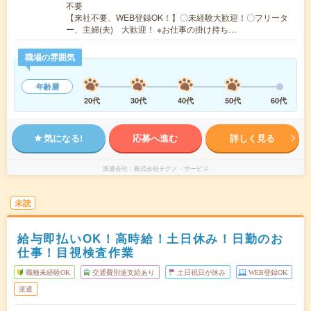
不要
【来社不要、WEB登録OK！】〇未経験大歓迎！〇フリータ
ー、主婦(夫) 大歓迎！ ※お仕事の掛け持ち…
職場の雰囲気
年齢層
20代
30代
40代
50代
60代
気になる!
応募へ進む
詳しく見る
派遣会社
株式会社テクノ・サービス
未読
給与即払いOK！高時給！土日休み！日勤のお
仕事！目視検査作業
職種未経験OK
交通費別途支給あり
土日祝日が休み
WEB登録OK
派遣