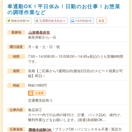
車通勤OK！平日休み！日勤のお仕事！お惣菜
の調理作業など
職種未経験OK
交通費別途支給あり
WEB登録OK
派遣
山形県長井市
勤務地
南長井駅から---分
月～金・土・日・祝
曜日頻度
7:00～14:008:00～15:008:00～14:45※表記のうち実働6時間
時間
です。
長期【ご応募から1週間以内(最短2日目)のスピード就業が可
期間
能】即日～
時給1080円
時給
交通費
交通費支給有り
食品加工
仕事内容
スーパー内でのお肉の味付け、計量、パック詰め、値付け、
陳列作業などをお願いします。(派遣)未経験OK…
/ ブランクOK / パソコンスキル不要 / 英語力
職種未経験OK
応募資格