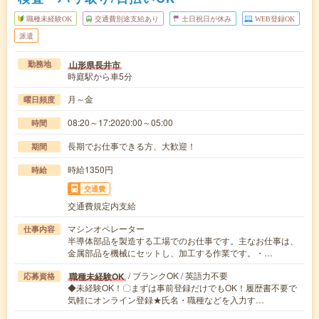
職種未経験OK
交通費別途支給あり
土日祝日が休み
WEB登録OK
派遣
山形県長井市
勤務地
時庭駅から車5分
月～金
曜日頻度
08:20～17:2020:00～05:00
時間
長期でお仕事できる方、大歓迎！
期間
時給1350円
時給
交通費
交通費規定内支給
マシンオペレーター
仕事内容
半導体部品を製造する工場でのお仕事です。主なお仕事は、
金属部品を機械にセットし、加工する作業です。・…
/ ブランクOK / 英語力不要
職種未経験OK
応募資格
◆未経験OK！〇まずは事前登録だけでもOK！履歴書不要で
気軽にオンライン登録★氏名・職種などを入力す…