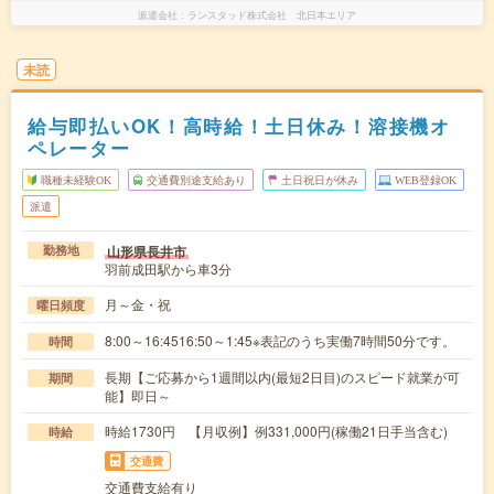
派遣会社
ランスタッド株式会社 北日本エリア
未読
給与即払いOK！高時給！土日休み！溶接機オ
ペレーター
職種未経験OK
交通費別途支給あり
土日祝日が休み
WEB登録OK
派遣
山形県長井市
勤務地
羽前成田駅から車3分
月～金・祝
曜日頻度
8:00～16:4516:50～1:45※表記のうち実働7時間50分です。
時間
長期【ご応募から1週間以内(最短2日目)のスピード就業が可
期間
能】即日～
時給1730円 【月収例】例331,000円(稼働21日手当含む)
時給
交通費
交通費支給有り