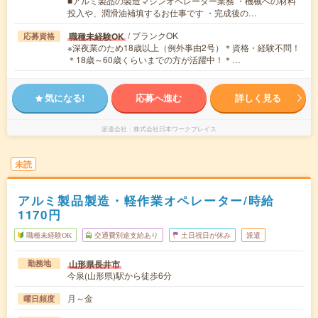
■アルミ製品の製造マシンオペレーター業務 ・機械への材料
投入や、潤滑油補填するお仕事です ・完成後の…
/ ブランクOK
職種未経験OK
応募資格
※深夜業のため18歳以上（例外事由2号）＊資格・経験不問！
＊18歳～60歳くらいまでの方が活躍中！＊…
気になる!
応募へ進む
詳しく見る
派遣会社
株式会社日本ワークプレイス
未読
アルミ製品製造・軽作業オペレーター/時給
1170円
職種未経験OK
交通費別途支給あり
土日祝日が休み
派遣
山形県長井市
勤務地
今泉(山形県)駅から徒歩6分
月～金
曜日頻度