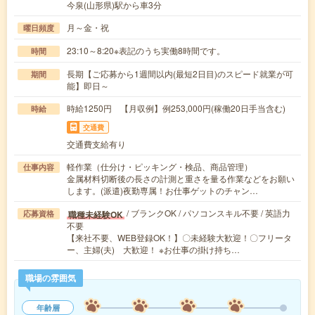
今泉(山形県)駅から車3分
月～金・祝
曜日頻度
23:10～8:20※表記のうち実働8時間です。
時間
長期【ご応募から1週間以内(最短2日目)のスピード就業が可
期間
能】即日～
時給1250円 【月収例】例253,000円(稼働20日手当含む)
時給
交通費
交通費支給有り
軽作業（仕分け・ピッキング・検品、商品管理）
仕事内容
金属材料切断後の長さの計測と重さを量る作業などをお願い
します。(派遣)夜勤専属！お仕事ゲットのチャン…
/ ブランクOK / パソコンスキル不要 / 英語力
職種未経験OK
応募資格
不要
【来社不要、WEB登録OK！】〇未経験大歓迎！〇フリータ
ー、主婦(夫) 大歓迎！ ※お仕事の掛け持ち…
職場の雰囲気
年齢層