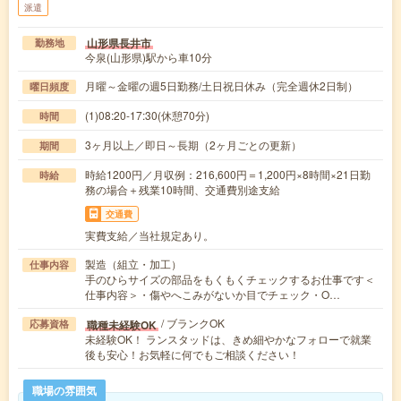
派遣
山形県長井市
勤務地
今泉(山形県)駅から車10分
月曜～金曜の週5日勤務/土日祝日休み（完全週休2日制）
曜日頻度
(1)08:20-17:30(休憩70分)
時間
3ヶ月以上／即日～長期（2ヶ月ごとの更新）
期間
時給1200円／月収例：216,600円＝1,200円×8時間×21日勤
時給
務の場合＋残業10時間、交通費別途支給
交通費
実費支給／当社規定あり。
製造（組立・加工）
仕事内容
手のひらサイズの部品をもくもくチェックするお仕事です＜
仕事内容＞・傷やへこみがないか目でチェック・O…
/ ブランクOK
職種未経験OK
応募資格
未経験OK！ ランスタッドは、きめ細やかなフォローで就業
後も安心！お気軽に何でもご相談ください！
職場の雰囲気