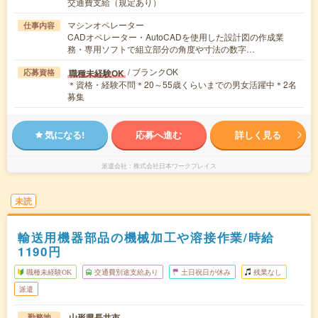
交通費支給（規定あり）
マシンオペレーター
仕事内容
CADオペレーター・AutoCADを使用した設計図の作成業
務・専用ソフトで組立部分の角度や寸法の数字…
/ ブランクOK
職種未経験OK
応募資格
＊資格・経験不問＊20～55歳くらいまでの男女活躍中＊2名
募集
気になる!
応募へ進む
詳しく見る
派遣会社
株式会社日本ワークプレイス
未読
輸送用機器部品の機械加工や溶接作業/時給
1190円
職種未経験OK
交通費別途支給あり
土日祝日が休み
残業なし
派遣
山形県長井市
勤務地