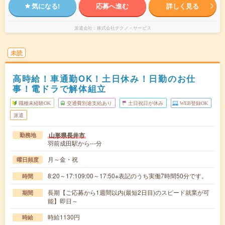
気になる!
応募へ進む
詳しく見る
派遣会社
株式会社テクノ・サービス
未読
高時給！車通勤OK！土日休み！日勤のお仕
事！電ドラで解体組立
職種未経験OK
交通費別途支給あり
土日祝日が休み
WEB登録OK
派遣
山形県長井市
勤務地
羽前成田駅から---分
月～金・祝
曜日頻度
8:20～17:109:00～17:50※表記のうち実働7時間50分です。
時間
長期【ご応募から1週間以内(最短2日目)のスピード就業が可
期間
能】即日～
時給1130円
時給