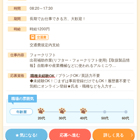
08:20～17:30
時間
長期でお仕事できる方、大歓迎！
期間
時給1200円
時給
交通費
交通費規定内支給
フォークリフト
仕事内容
出荷補助作業(リフター・フォークリフト使用)【取扱製品情
報】自動車や産業機械などに使われるアルミニウ…
/ ブランクOK / 英語力不要
職種未経験OK
応募資格
◆未経験OK！〇まずは事前登録だけでもOK！履歴書不要で
気軽にオンライン登録★氏名・職種などを入力す…
職場の雰囲気
年齢層
20代
30代
40代
50代
60代
気になる!
応募へ進む
詳しく見る