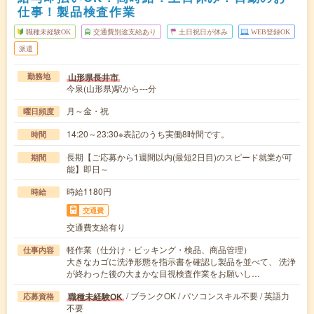
仕事！製品検査作業
職種未経験OK
交通費別途支給あり
土日祝日が休み
WEB登録OK
派遣
山形県長井市
勤務地
今泉(山形県)駅から---分
月～金・祝
曜日頻度
14:20～23:30※表記のうち実働8時間です。
時間
長期【ご応募から1週間以内(最短2日目)のスピード就業が可
期間
能】即日～
時給1180円
時給
交通費
交通費支給有り
軽作業（仕分け・ピッキング・検品、商品管理）
仕事内容
大きなカゴに洗浄形態を指示書を確認し製品を並べて、 洗浄
が終わった後の大まかな目視検査作業をお願いし…
/ ブランクOK / パソコンスキル不要 / 英語力
職種未経験OK
応募資格
不要