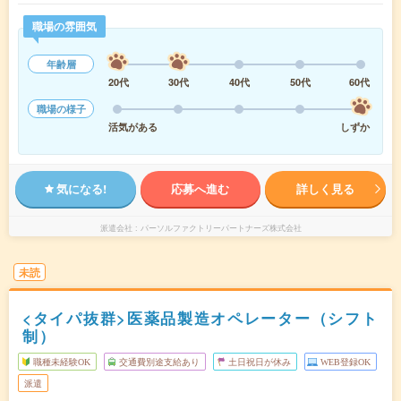
職場の雰囲気
年齢層
20代
30代
40代
50代
60代
職場の様子
活気がある
しずか
気になる!
応募へ進む
詳しく見る
派遣会社
パーソルファクトリーパートナーズ株式会社
未読
<タイパ抜群>医薬品製造オペレーター（シフト
制）
職種未経験OK
交通費別途支給あり
土日祝日が休み
WEB登録OK
派遣