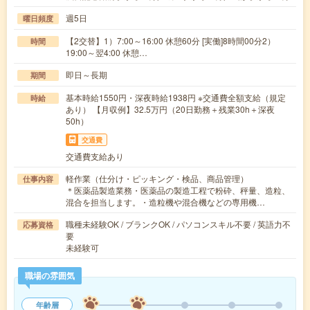
週5日
曜日頻度
【2交替】1）7:00～16:00 休憩60分 [実働]8時間00分2）
時間
19:00～翌4:00 休憩…
即日～長期
期間
基本時給1550円・深夜時給1938円 ※交通費全額支給（規定
時給
あり） 【月収例】32.5万円（20日勤務＋残業30h＋深夜
50h）
交通費
交通費支給あり
軽作業（仕分け・ピッキング・検品、商品管理）
仕事内容
＊医薬品製造業務・医薬品の製造工程で粉砕、秤量、造粒、
混合を担当します。・造粒機や混合機などの専用機…
職種未経験OK / ブランクOK / パソコンスキル不要 / 英語力不
応募資格
要
未経験可
職場の雰囲気
年齢層