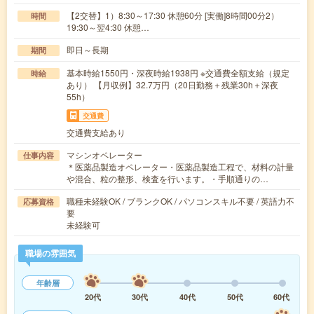
【2交替】1）8:30～17:30 休憩60分 [実働]8時間00分2）
時間
19:30～翌4:30 休憩…
即日～長期
期間
基本時給1550円・深夜時給1938円 ※交通費全額支給（規定
時給
あり） 【月収例】32.7万円（20日勤務＋残業30h＋深夜
55h）
交通費
交通費支給あり
マシンオペレーター
仕事内容
＊医薬品製造オペレーター・医薬品製造工程で、材料の計量
や混合、粒の整形、検査を行います。・手順通りの…
職種未経験OK / ブランクOK / パソコンスキル不要 / 英語力不
応募資格
要
未経験可
職場の雰囲気
年齢層
20代
30代
40代
50代
60代