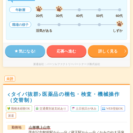
年齢層
20代
30代
40代
50代
60代
職場の様子
活気がある
しずか
気になる!
応募へ進む
詳しく見る
派遣会社
パーソルファクトリーパートナーズ株式会社
未読
<タイパ抜群>医薬品の梱包・検査・機械操作
（交替制）
職種未経験OK
交通費別途支給あり
土日祝日が休み
WEB登録OK
派遣
山形県上山市
勤務地
茂吉記念館前駅から---分／蔵王駅から---分／かみのやま温泉