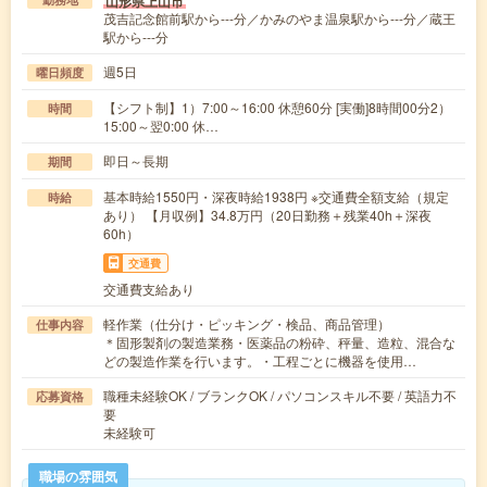
山形県上山市
茂吉記念館前駅から---分／かみのやま温泉駅から---分／蔵王
駅から---分
週5日
曜日頻度
【シフト制】1）7:00～16:00 休憩60分 [実働]8時間00分2）
時間
15:00～翌0:00 休…
即日～長期
期間
基本時給1550円・深夜時給1938円 ※交通費全額支給（規定
時給
あり） 【月収例】34.8万円（20日勤務＋残業40h＋深夜
60h）
交通費
交通費支給あり
軽作業（仕分け・ピッキング・検品、商品管理）
仕事内容
＊固形製剤の製造業務・医薬品の粉砕、秤量、造粒、混合な
どの製造作業を行います。・工程ごとに機器を使用…
職種未経験OK / ブランクOK / パソコンスキル不要 / 英語力不
応募資格
要
未経験可
職場の雰囲気