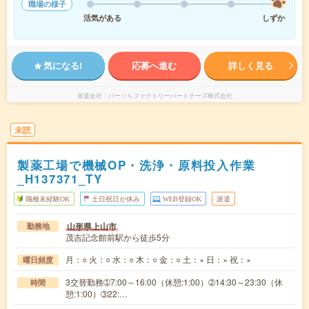
職場の様子
活気がある
しずか
気になる!
応募へ進む
詳しく見る
派遣会社
パーソルファクトリーパートナーズ株式会社
未読
製薬工場で機械OP・洗浄・原料投入作業
_H137371_TY
職種未経験OK
土日祝日が休み
WEB登録OK
派遣
山形県上山市
勤務地
茂吉記念館前駅から徒歩5分
月：○ 火：○ 水：○ 木：○ 金：○ 土：× 日：× 祝：×
曜日頻度
3交替勤務➀7:00～16:00（休憩:1:00）➁14:30～23:30（休
時間
憩:1:00）➂22:…