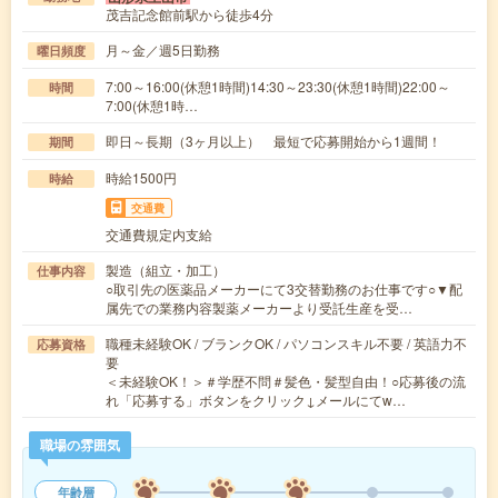
茂吉記念館前駅から徒歩4分
月～金／週5日勤務
曜日頻度
7:00～16:00(休憩1時間)14:30～23:30(休憩1時間)22:00～
時間
7:00(休憩1時…
即日～長期（3ヶ月以上） 最短で応募開始から1週間！
期間
時給1500円
時給
交通費
交通費規定内支給
製造（組立・加工）
仕事内容
○取引先の医薬品メーカーにて3交替勤務のお仕事です○▼配
属先での業務内容製薬メーカーより受託生産を受…
職種未経験OK / ブランクOK / パソコンスキル不要 / 英語力不
応募資格
要
＜未経験OK！＞＃学歴不問＃髪色・髪型自由！○応募後の流
れ「応募する」ボタンをクリック↓メールにてw…
職場の雰囲気
年齢層