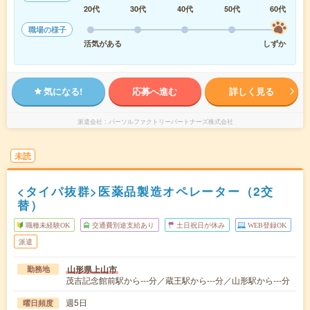
20代
30代
40代
50代
60代
職場の様子
活気がある
しずか
気になる!
応募へ進む
詳しく見る
派遣会社
パーソルファクトリーパートナーズ株式会社
未読
<タイパ抜群>医薬品製造オペレーター（2交
替）
職種未経験OK
交通費別途支給あり
土日祝日が休み
WEB登録OK
派遣
山形県上山市
勤務地
茂吉記念館前駅から---分／蔵王駅から---分／山形駅から---分
週5日
曜日頻度