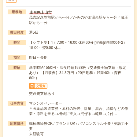
山形県上山市
勤務地
茂吉記念館前駅から---分／かみのやま温泉駅から---分／蔵王
駅から---分
週5日
曜日頻度
【シフト制】1）7:00～16:00 休憩60分 [実働]8時間00分2）
時間
15:00～翌0:00 休…
即日～長期
期間
基本時給1550円・深夜時給1938円 ※交通費全額支給（規定
時給
あり） 【月収例】34.8万円（20日勤務＋残業40h＋深夜
60h）
交通費
交通費支給あり
マシンオペレーター
仕事内容
＊医薬品製造業務・原料の粉砕、計量、混合、清掃などの作
業・原料を量る→機械に投入→混ぜる→乾燥→片付…
職種未経験OK / ブランクOK / パソコンスキル不要 / 英語力不
応募資格
要
未経験可