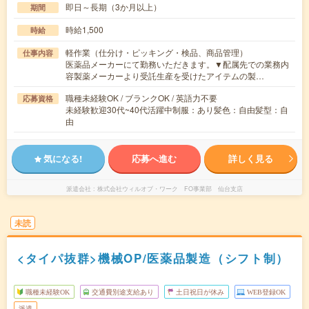
即日～長期（3か月以上）
期間
時給1,500
時給
軽作業（仕分け・ピッキング・検品、商品管理）
仕事内容
医薬品メーカーにて勤務いただきます。▼配属先での業務内
容製薬メーカーより受託生産を受けたアイテムの製…
職種未経験OK / ブランクOK / 英語力不要
応募資格
未経験歓迎30代~40代活躍中制服：あり髪色：自由髪型：自
由
気になる!
応募へ進む
詳しく見る
派遣会社
株式会社ウィルオブ・ワーク FO事業部 仙台支店
未読
<タイパ抜群>機械OP/医薬品製造（シフト制）
職種未経験OK
交通費別途支給あり
土日祝日が休み
WEB登録OK
派遣