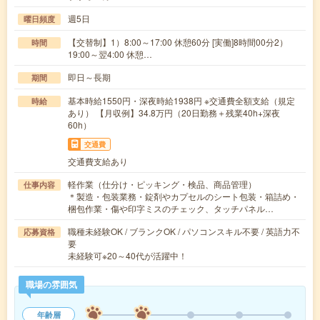
週5日
曜日頻度
【交替制】1）8:00～17:00 休憩60分 [実働]8時間00分2）
時間
19:00～翌4:00 休憩…
即日～長期
期間
基本時給1550円・深夜時給1938円 ※交通費全額支給（規定
時給
あり） 【月収例】34.8万円（20日勤務＋残業40h+深夜
60h）
交通費
交通費支給あり
軽作業（仕分け・ピッキング・検品、商品管理）
仕事内容
＊製造・包装業務・錠剤やカプセルのシート包装・箱詰め・
梱包作業・傷や印字ミスのチェック、タッチパネル…
職種未経験OK / ブランクOK / パソコンスキル不要 / 英語力不
応募資格
要
未経験可※20～40代が活躍中！
職場の雰囲気
年齢層