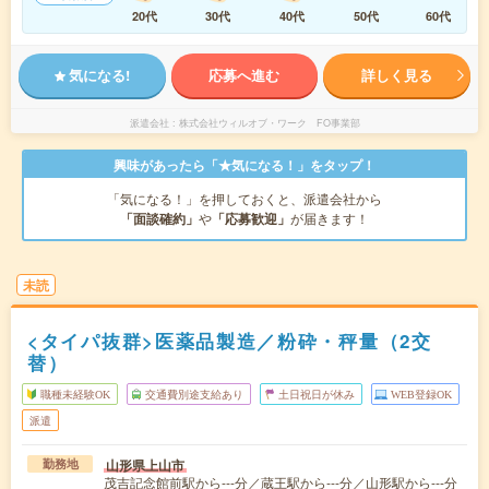
20代
30代
40代
50代
60代
気になる!
応募へ進む
詳しく見る
派遣会社
株式会社ウィルオブ・ワーク FO事業部
興味があったら「★気になる！」をタップ！
「気になる！」を押しておくと、派遣会社から
「面談確約」
や
「応募歓迎」
が届きます！
未読
<タイパ抜群>医薬品製造／粉砕・秤量（2交
替）
職種未経験OK
交通費別途支給あり
土日祝日が休み
WEB登録OK
派遣
山形県上山市
勤務地
茂吉記念館前駅から---分／蔵王駅から---分／山形駅から---分