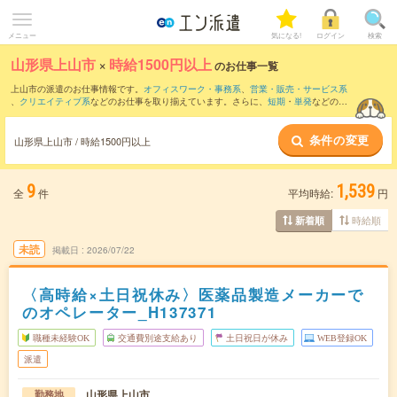
メニュー
気になる!
ログイン
検索
山形県上山市
×
時給1500円以上
のお仕事一覧
上山市の派遣のお仕事情報です。
オフィスワーク・事務系
、
営業・販売・サービス系
、
クリエイティブ系
などのお仕事を取り揃えています。さらに、
短期
・
単発
などの期
間や、
職種未経験OK
などのこだわり条件で絞り込んでいただけます。
条件の変更
山形県上山市 / 時給1500円以上
9
1,539
全
件
平均時給:
円
時給順
新着順
未読
掲載日
2026/07/22
〈高時給×土日祝休み〉医薬品製造メーカーで
のオペレーター_H137371
職種未経験OK
交通費別途支給あり
土日祝日が休み
WEB登録OK
派遣
山形県上山市
勤務地