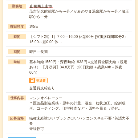
山形県上山市
勤務地
茂吉記念館前駅から---分／かみのやま温泉駅から---分／蔵王
駅から---分
週5日
曜日頻度
【シフト制】1）7:00～16:00 休憩60分 [実働]8時間00分2）
時間
15:00～翌0:00 休…
即日～長期
期間
基本時給1550円・深夜時給1938円 ※交通費全額支給（規定
時給
あり） 【月収例】34.8万円（20日勤務＋残業40h＋深夜
60h）
交通費
交通費支給あり
マシンオペレーター
仕事内容
＊医薬品製造業務・原料の計量、混合、粒状加工、錠剤成
形、コーティング、印字検査など・原料を量る→混ぜ…
職種未経験OK / ブランクOK / パソコンスキル不要 / 英語力不
応募資格
要
未経験可