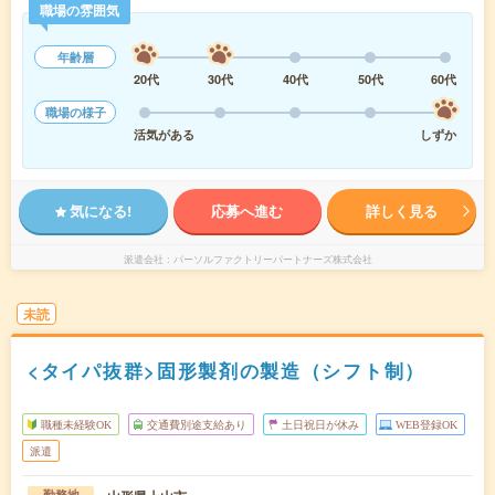
職場の雰囲気
年齢層
20代
30代
40代
50代
60代
職場の様子
活気がある
しずか
気になる!
応募へ進む
詳しく見る
派遣会社
パーソルファクトリーパートナーズ株式会社
未読
<タイパ抜群>固形製剤の製造（シフト制）
職種未経験OK
交通費別途支給あり
土日祝日が休み
WEB登録OK
派遣
勤務地