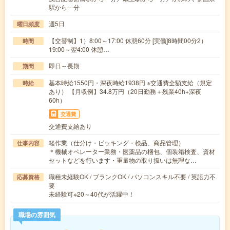
駅から---分
週5日
曜日頻度
【交替制】1）8:00～17:00 休憩60分 [実働]8時間00分2）
時間
19:00～翌4:00 休憩…
即日～長期
期間
基本時給1550円・深夜時給1938円 ※交通費全額支給（規定
時給
あり） 【月収例】34.8万円（20日勤務＋残業40h+深夜
60h）
交通費
交通費支給あり
軽作業（仕分け・ピッキング・検品、商品管理）
仕事内容
＊機械オペレーター業務・医薬品の梱包、個装箱検査、資材
セットなどを行います・重量物の取り扱いは無理な…
職種未経験OK / ブランクOK / パソコンスキル不要 / 英語力不
応募資格
要
未経験可※20～40代が活躍中！
職場の雰囲気