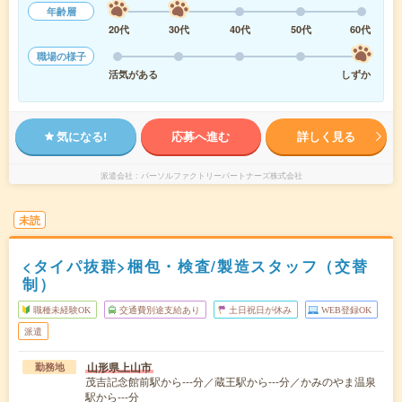
年齢層
20代
30代
40代
50代
60代
職場の様子
活気がある
しずか
気になる!
応募へ進む
詳しく見る
派遣会社
パーソルファクトリーパートナーズ株式会社
未読
<タイパ抜群>梱包・検査/製造スタッフ（交替
制）
職種未経験OK
交通費別途支給あり
土日祝日が休み
WEB登録OK
派遣
山形県上山市
勤務地
茂吉記念館前駅から---分／蔵王駅から---分／かみのやま温泉
駅から---分