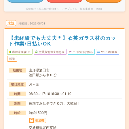
派遣会社
株式会社綜合キャリアオプション 製造事業部（全国）
未読
掲載日
2026/08/08
【未経験でも大丈夫＊】石英ガラス材のカッ
ト作業/日払いOK
職種未経験OK
交通費別途支給あり
土日祝日が休み
WEB登録OK
派遣
山形県酒田市
勤務地
酒田駅から車10分
月～金
曜日頻度
08:30～17:1016:30～01:10
時間
長期でお仕事できる方、大歓迎！
期間
時給1500円
時給
交通費
交通費規定内支給