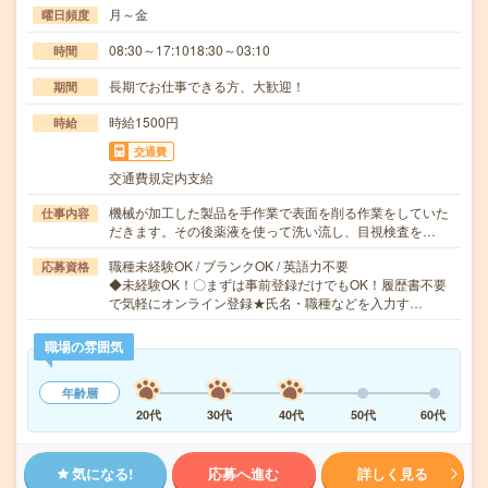
月～金
曜日頻度
08:30～17:1018:30～03:10
時間
長期でお仕事できる方、大歓迎！
期間
時給1500円
時給
交通費
交通費規定内支給
機械が加工した製品を手作業で表面を削る作業をしていた
仕事内容
だきます。その後薬液を使って洗い流し、目視検査を…
職種未経験OK / ブランクOK / 英語力不要
応募資格
◆未経験OK！〇まずは事前登録だけでもOK！履歴書不要
で気軽にオンライン登録★氏名・職種などを入力す…
職場の雰囲気
年齢層
20代
30代
40代
50代
60代
気になる!
応募へ進む
詳しく見る