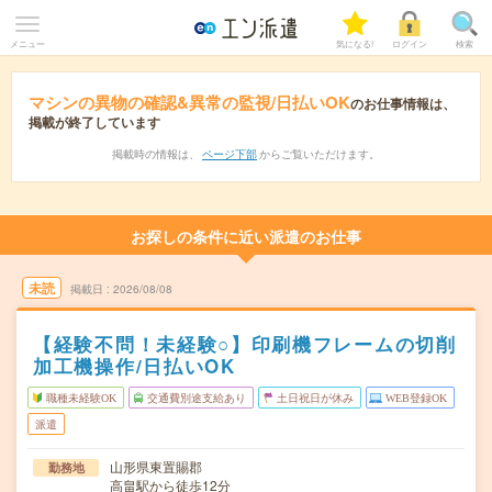
メニュー
気になる!
ログイン
検索
マシンの異物の確認&異常の監視/日払いOK
のお仕事情報は、
掲載が終了しています
掲載時の情報は、
ページ下部
からご覧いただけます。
お探しの条件に近い派遣のお仕事
未読
掲載日
2026/08/08
【経験不問！未経験○】印刷機フレームの切削
加工機操作/日払いOK
職種未経験OK
交通費別途支給あり
土日祝日が休み
WEB登録OK
派遣
山形県東置賜郡
勤務地
高畠駅から徒歩12分