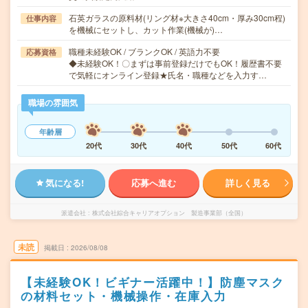
石英ガラスの原料材(リング材※大きさ40cm・厚み30cm程)
仕事内容
を機械にセットし、カット作業(機械が)…
職種未経験OK / ブランクOK / 英語力不要
応募資格
◆未経験OK！〇まずは事前登録だけでもOK！履歴書不要
で気軽にオンライン登録★氏名・職種などを入力す…
職場の雰囲気
年齢層
20代
30代
40代
50代
60代
気になる!
応募へ進む
詳しく見る
派遣会社
株式会社綜合キャリアオプション 製造事業部（全国）
未読
掲載日
2026/08/08
【未経験OK！ビギナー活躍中！】防塵マスク
の材料セット・機械操作・在庫入力