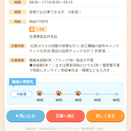
08:30～17:1018:30～03:10
時間
長期でお仕事できる方、大歓迎！
期間
時給1750円
時給
交通費
交通費規定内支給
-石英ガラスの切断や研磨を行う-加工機械の操作やメンテ
仕事内容
ナンスを担当-製品の品質チェックを行う-作業場…
職種未経験OK / ブランクOK / 英語力不要
応募資格
◆未経験OK！〇まずは事前登録だけでもOK！履歴書不要
で気軽にオンライン登録★氏名・職種などを入力す…
職場の雰囲気
年齢層
20代
30代
40代
50代
60代
気になる!
応募へ進む
詳しく見る
派遣会社
株式会社綜合キャリアオプション 製造事業部（全国）