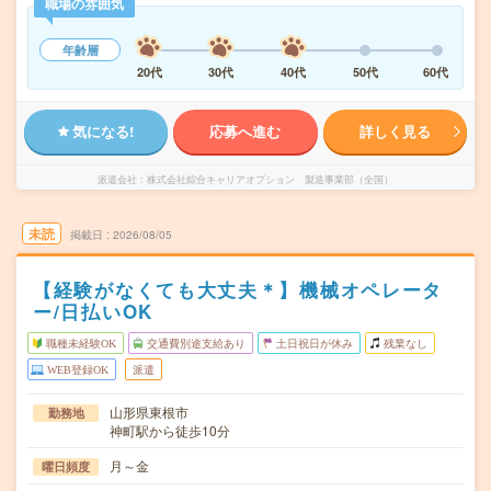
職場の雰囲気
年齢層
20代
30代
40代
50代
60代
気になる!
応募へ進む
詳しく見る
派遣会社
株式会社綜合キャリアオプション 製造事業部（全国）
未読
掲載日
2026/08/05
【経験がなくても大丈夫＊】機械オペレータ
ー/日払いOK
職種未経験OK
交通費別途支給あり
土日祝日が休み
残業なし
WEB登録OK
派遣
山形県東根市
勤務地
神町駅から徒歩10分
月～金
曜日頻度