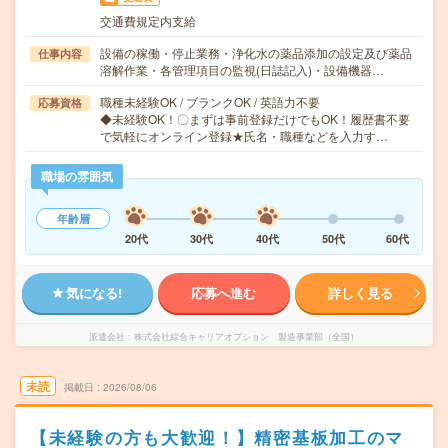
交通費規定内支給
設備の稼働・停止業務・浄化水の薬品添加の設定及び薬品
仕事内容
溶解作業・各管理項目の監視(日誌記入)・設備機器…
職種未経験OK / ブランクOK / 英語力不要
応募資格
◆未経験OK！〇まずは事前登録だけでもOK！履歴書不要
で気軽にオンライン登録★氏名・職種などを入力す…
職場の雰囲気
年齢層
20代
30代
40代
50代
60代
気になる!
応募へ進む
詳しく見る
派遣会社
株式会社綜合キャリアオプション 製造事業部（全国）
未読
掲載日
2026/08/06
【未経験の方も大歓迎！】精密基板加工のマ