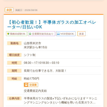
未読
掲載日
2026/08/06
【初心者歓迎！】半導体ガラスの加工オペレ
ーター/日払いOK
職種未経験OK
交通費別途支給あり
WEB登録OK
派遣
山形県米沢市
勤務地
米沢駅から車15分
シフト制
曜日頻度
08:30～17:1018:30～03:10
時間
長期でお仕事できる方、大歓迎！
期間
時給1750円
時給
交通費
交通費規定内支給
半導体用ガラスの製造※下記いずれかになります＊マシニ
仕事内容
ングマシニングセンタという機械を用いた石英ガラス…