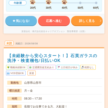
年齢層
20代
30代
40代
50代
60代
気になる!
応募へ進む
詳しく見る
派遣会社
株式会社綜合キャリアオプション 製造事業部（全国）
未読
掲載日
2026/08/08
【未経験から安心スタート！】石英ガラスの
洗浄・検査梱包/日払いOK
職種未経験OK
交通費別途支給あり
土日祝日が休み
残業なし
WEB登録OK
派遣
山形県山形市
勤務地
月～金
曜日頻度
08:30～17:30
時間
長期でお仕事できる方、大歓迎！
期間