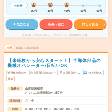
年齢層
20代
30代
40代
50代
60代
気になる!
応募へ進む
詳しく見る
派遣会社
株式会社綜合キャリアオプション 製造事業部（全国）
未読
掲載日
2026/08/07
【未経験から安心スタート！】半導体部品の
機械オペレーター/日払いOK
職種未経験OK
交通費別途支給あり
土日祝日が休み
WEB登録OK
派遣
山形県東根市
勤務地
さくらんぼ東根駅から車7分
月～金
曜日頻度
08:00～17:0019:00～04:0020:00～05:00
時間