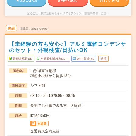
派遣会社
株式会社綜合キャリアオプション 製造事業部（全国）
未読
掲載日
2026/08/08
【未経験の方も安心○】アルミ電解コンデンサ
のセット・外観検査/日払いOK
職種未経験OK
交通費別途支給あり
WEB登録OK
派遣
山形県東置賜郡
勤務地
羽前小松駅から徒歩13分
シフト制
曜日頻度
08:10～20:1020:05～08:15
時間
長期でお仕事できる方、大歓迎！
期間
時給1350円
時給
交通費
交通費規定内支給