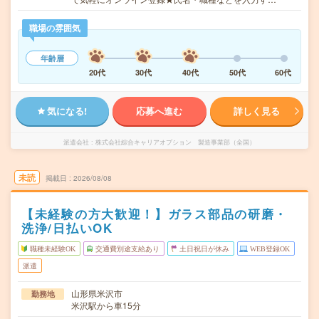
職場の雰囲気
年齢層
20代
30代
40代
50代
60代
気になる!
応募へ進む
詳しく見る
派遣会社
株式会社綜合キャリアオプション 製造事業部（全国）
未読
掲載日
2026/08/08
【未経験の方大歓迎！】ガラス部品の研磨・
洗浄/日払いOK
職種未経験OK
交通費別途支給あり
土日祝日が休み
WEB登録OK
派遣
山形県米沢市
勤務地
米沢駅から車15分