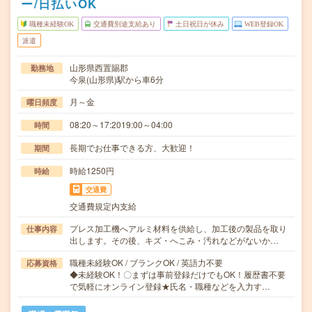
ー/日払いOK
職種未経験OK
交通費別途支給あり
土日祝日が休み
WEB登録OK
派遣
山形県西置賜郡
勤務地
今泉(山形県)駅から車6分
月～金
曜日頻度
08:20～17:2019:00～04:00
時間
長期でお仕事できる方、大歓迎！
期間
時給1250円
時給
交通費
交通費規定内支給
プレス加工機へアルミ材料を供給し、加工後の製品を取り
仕事内容
出します。その後、キズ・へこみ・汚れなどがないか…
職種未経験OK / ブランクOK / 英語力不要
応募資格
◆未経験OK！〇まずは事前登録だけでもOK！履歴書不要
で気軽にオンライン登録★氏名・職種などを入力す…