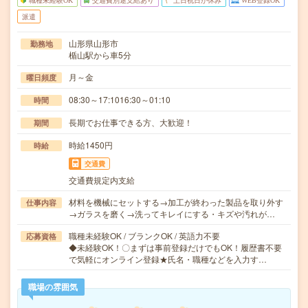
職種未経験OK
交通費別途支給あり
土日祝日が休み
WEB登録OK
派遣
山形県山形市
勤務地
楯山駅から車5分
月～金
曜日頻度
08:30～17:1016:30～01:10
時間
長期でお仕事できる方、大歓迎！
期間
時給1450円
時給
交通費
交通費規定内支給
材料を機械にセットする→加工が終わった製品を取り外す
仕事内容
→ガラスを磨く→洗ってキレイにする・キズや汚れが…
職種未経験OK / ブランクOK / 英語力不要
応募資格
◆未経験OK！〇まずは事前登録だけでもOK！履歴書不要
で気軽にオンライン登録★氏名・職種などを入力す…
職場の雰囲気