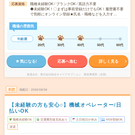
職種未経験OK / ブランクOK / 英語力不要
応募資格
◆未経験OK！〇まずは事前登録だけでもOK！履歴書不要
で気軽にオンライン登録★氏名・職種などを入力す…
職場の雰囲気
年齢層
20代
30代
40代
50代
60代
気になる!
応募へ進む
詳しく見る
派遣会社
株式会社綜合キャリアオプション 製造事業部（全国）
未読
掲載日
2026/08/06
【未経験の方も安心○】機械オペレーター/日
払いOK
職種未経験OK
交通費別途支給あり
土日祝日が休み
WEB登録OK
派遣