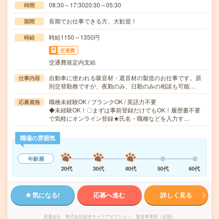
08:30～17:3020:30～05:30
時間
長期でお仕事できる方、大歓迎！
期間
時給1150～1350円
時給
交通費
交通費規定内支給
自動車に使われる吸音材・遮音材の製造のお仕事です。原
仕事内容
則交替勤務ですが、夜勤のみ、日勤のみの相談も可能…
職種未経験OK / ブランクOK / 英語力不要
応募資格
◆未経験OK！〇まずは事前登録だけでもOK！履歴書不要
で気軽にオンライン登録★氏名・職種などを入力す…
職場の雰囲気
年齢層
20代
30代
40代
50代
60代
気になる!
応募へ進む
詳しく見る
派遣会社
株式会社綜合キャリアオプション 製造事業部（全国）