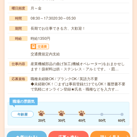
月～金
曜日頻度
08:30～17:3020:30～05:30
時間
長期でお仕事できる方、大歓迎！
期間
時給1350円
時給
交通費
交通費規定内支給
産業機械部品の曲げ加工(機械オペレーター)をおまかせし
仕事内容
ます！扱材料は鉄・ステンレス・アルミです。・図…
職種未経験OK / ブランクOK / 英語力不要
応募資格
◆未経験OK！〇まずは事前登録だけでもOK！履歴書不要
で気軽にオンライン登録★氏名・職種などを入力す…
職場の雰囲気
年齢層
20代
30代
40代
50代
60代
気になる!
応募へ進む
詳しく見る