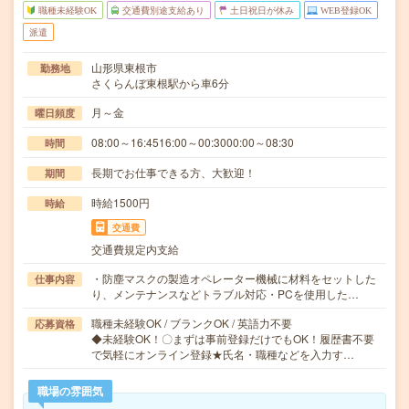
職種未経験OK
交通費別途支給あり
土日祝日が休み
WEB登録OK
派遣
山形県東根市
勤務地
さくらんぼ東根駅から車6分
月～金
曜日頻度
08:00～16:4516:00～00:3000:00～08:30
時間
長期でお仕事できる方、大歓迎！
期間
時給1500円
時給
交通費
交通費規定内支給
・防塵マスクの製造オペレーター機械に材料をセットした
仕事内容
り、メンテナンスなどトラブル対応・PCを使用した…
職種未経験OK / ブランクOK / 英語力不要
応募資格
◆未経験OK！〇まずは事前登録だけでもOK！履歴書不要
で気軽にオンライン登録★氏名・職種などを入力す…
職場の雰囲気