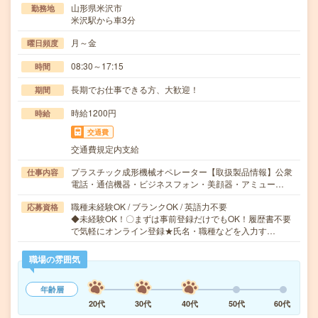
山形県米沢市
勤務地
米沢駅から車3分
月～金
曜日頻度
08:30～17:15
時間
長期でお仕事できる方、大歓迎！
期間
時給1200円
時給
交通費
交通費規定内支給
プラスチック成形機械オペレーター【取扱製品情報】公衆
仕事内容
電話・通信機器・ビジネスフォン・美顔器・アミュー…
職種未経験OK / ブランクOK / 英語力不要
応募資格
◆未経験OK！〇まずは事前登録だけでもOK！履歴書不要
で気軽にオンライン登録★氏名・職種などを入力す…
職場の雰囲気
年齢層
20代
30代
40代
50代
60代