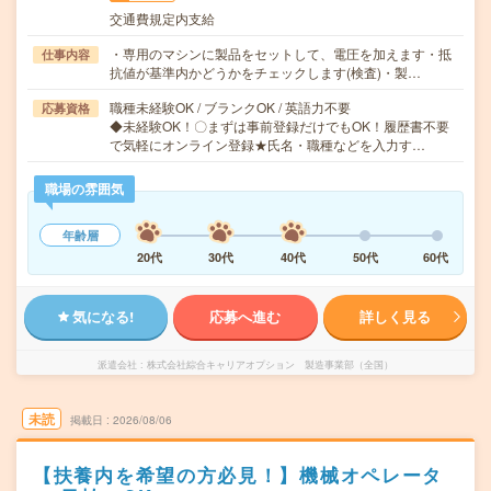
交通費規定内支給
・専用のマシンに製品をセットして、電圧を加えます・抵
仕事内容
抗値が基準内かどうかをチェックします(検査)・製…
職種未経験OK / ブランクOK / 英語力不要
応募資格
◆未経験OK！〇まずは事前登録だけでもOK！履歴書不要
で気軽にオンライン登録★氏名・職種などを入力す…
職場の雰囲気
年齢層
20代
30代
40代
50代
60代
気になる!
応募へ進む
詳しく見る
派遣会社
株式会社綜合キャリアオプション 製造事業部（全国）
未読
掲載日
2026/08/06
【扶養内を希望の方必見！】機械オペレータ