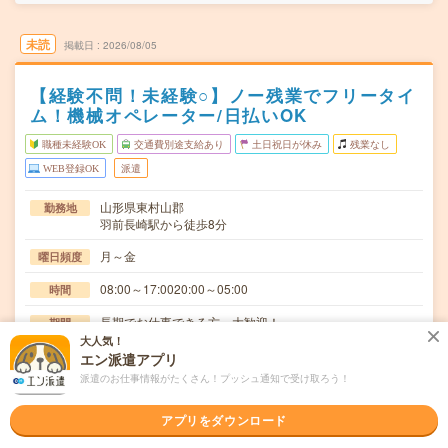
未読
掲載日
2026/08/05
【経験不問！未経験○】ノー残業でフリータイ
ム！機械オペレーター/日払いOK
職種未経験OK
交通費別途支給あり
土日祝日が休み
残業なし
WEB登録OK
派遣
山形県東村山郡
勤務地
羽前長崎駅から徒歩8分
月～金
曜日頻度
08:00～17:0020:00～05:00
時間
長期でお仕事できる方、大歓迎！
期間
大人気！
時給1150円
時給
エン派遣アプリ
派遣のお仕事情報がたくさん！プッシュ通知で受け取ろう！
交通費
交通費規定内支給
アプリをダウンロード
機械に材料をセットし、ボタン操作で自動加工。加工用の
仕事内容