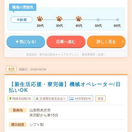
職場の雰囲気
年齢層
20代
30代
40代
50代
60代
気になる!
応募へ進む
詳しく見る
派遣会社
株式会社綜合キャリアオプション 製造事業部（全国）
未読
掲載日
2026/08/06
【新生活応援・寮完備】機械オペレーター/日
払いOK
職種未経験OK
交通費別途支給あり
WEB登録OK
派遣
山形県米沢市
勤務地
米沢駅から車15分
シフト制
曜日頻度