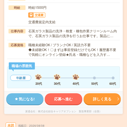
時給1500円
時給
交通費
交通費規定内支給
石英ガラス製品の洗浄・検査・梱包作業クリーンルーム内
仕事内容
で、石英ガラス製品の洗浄を行うお仕事です。製品に…
職種未経験OK / ブランクOK / 英語力不要
応募資格
◆未経験OK！〇まずは事前登録だけでもOK！履歴書不要
で気軽にオンライン登録★氏名・職種などを入力す…
職場の雰囲気
年齢層
20代
30代
40代
50代
60代
気になる!
応募へ進む
詳しく見る
派遣会社
株式会社綜合キャリアオプション 製造事業部（全国）
未読
掲載日
2026/08/08