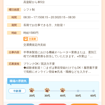
高畠駅から車5分
シフト制
曜日頻度
08:30～17:1508:15～20:3020:15～08:30
時間
長期でお仕事できる方、大歓迎！
期間
時給1580円
時給
交通費
交通費規定内支給
半導体製造における機械オペレーター業務または、選別工
仕事内容
程での検査業務を担当していただきます。※作業は「…
ブランクOK / 英語力不要
応募資格
◆経験者歓迎！〇まずは事前登録だけでもOK！履歴書不要
で気軽にオンライン登録★氏名・職種などを入力す…
職場の雰囲気
年齢層
20代
30代
40代
50代
60代