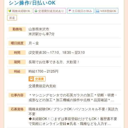
シン操作/日払いOK
職種未経験OK
交通費別途支給あり
土日祝日が休み
WEB登録OK
派遣
山形県米沢市
勤務地
米沢駅から車7分
月～金
曜日頻度
(2交替)8:30～17:10、18:30～翌3:10
時間
長期でお仕事できる方、大歓迎！
期間
時給1700～2125円
時給
交通費
交通費規定内支給
＊マシニングセンタでの石英ガラスの加工＊切断・研磨・
仕事内容
成形などの加工＊加工機械の操作や点検＊品質確認＊…
職種未経験OK / ブランクOK / パソコンスキル不要 / 英語力
応募資格
不要
◆未経験OK！〇まずは事前登録だけでもOK！履歴書不要
で気軽にオンライン登録★氏名・職種などを入力す…