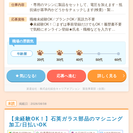
・専用のマシンに製品をセットして、電圧を加えます・抵
仕事内容
抗値が基準内かどうかをチェックします(検査)・製…
職種未経験OK / ブランクOK / 英語力不要
応募資格
◆未経験OK！〇まずは事前登録だけでもOK！履歴書不要
で気軽にオンライン登録★氏名・職種などを入力す…
職場の雰囲気
年齢層
20代
30代
40代
50代
60代
気になる!
応募へ進む
詳しく見る
派遣会社
株式会社綜合キャリアオプション 製造事業部（全国）
未読
掲載日
2026/08/08
【未経験OK！】石英ガラス部品のマシニング
加工/日払いOK