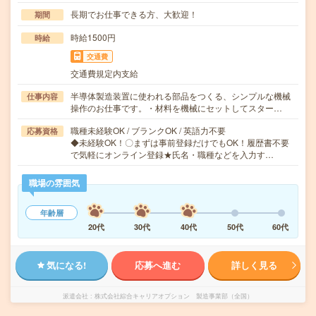
長期でお仕事できる方、大歓迎！
期間
時給1500円
時給
交通費
交通費規定内支給
半導体製造装置に使われる部品をつくる、シンプルな機械
仕事内容
操作のお仕事です。・材料を機械にセットしてスター…
職種未経験OK / ブランクOK / 英語力不要
応募資格
◆未経験OK！〇まずは事前登録だけでもOK！履歴書不要
で気軽にオンライン登録★氏名・職種などを入力す…
職場の雰囲気
年齢層
20代
30代
40代
50代
60代
気になる!
応募へ進む
詳しく見る
派遣会社
株式会社綜合キャリアオプション 製造事業部（全国）