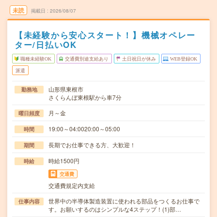
未読
掲載日
2026/08/07
【未経験から安心スタート！】機械オペレー
ター/日払いOK
職種未経験OK
交通費別途支給あり
土日祝日が休み
WEB登録OK
派遣
山形県東根市
勤務地
さくらんぼ東根駅から車7分
月～金
曜日頻度
19:00～04:0020:00～05:00
時間
長期でお仕事できる方、大歓迎！
期間
時給1500円
時給
交通費
交通費規定内支給
世界中の半導体製造装置に使われる部品をつくるお仕事で
仕事内容
す。お願いするのはシンプルな4ステップ！(1)部…