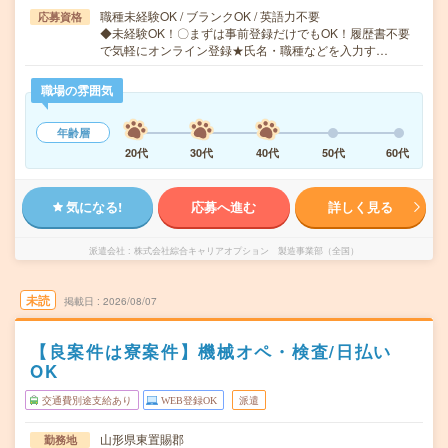
職種未経験OK / ブランクOK / 英語力不要
応募資格
◆未経験OK！〇まずは事前登録だけでもOK！履歴書不要
で気軽にオンライン登録★氏名・職種などを入力す…
職場の雰囲気
年齢層
20代
30代
40代
50代
60代
気になる!
応募へ進む
詳しく見る
派遣会社
株式会社綜合キャリアオプション 製造事業部（全国）
未読
掲載日
2026/08/07
【良案件は寮案件】機械オペ・検査/日払い
OK
交通費別途支給あり
WEB登録OK
派遣
山形県東置賜郡
勤務地