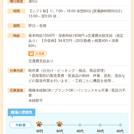
週5日
曜日頻度
【シフト制】1）7:00～16:00 休憩60分 [実働]8時間00分2）
時間
15:00～翌0:00 休…
即日～長期
期間
基本時給1550円・深夜時給1938円 ※交通費全額支給（規定
時給
あり） 【月収例】34.8万円（20日勤務＋残業40h＋深夜
60h）
交通費
交通費支給あり
軽作業（仕分け・ピッキング・検品、商品管理）
仕事内容
＊固形製剤の製造業務・医薬品の粉砕、秤量、造粒、混合な
どの製造作業を行います。・工程ごとに機器を使用…
職種未経験OK / ブランクOK / パソコンスキル不要 / 英語力不
応募資格
要
未経験可
職場の雰囲気
年齢層
20代
30代
40代
50代
60代