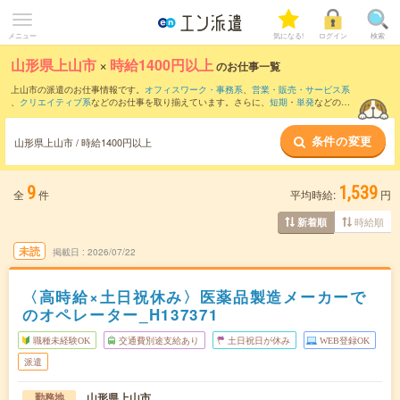
メニュー
気になる!
ログイン
検索
山形県上山市
×
時給1400円以上
のお仕事一覧
上山市の派遣のお仕事情報です。
オフィスワーク・事務系
、
営業・販売・サービス系
、
クリエイティブ系
などのお仕事を取り揃えています。さらに、
短期
・
単発
などの期
間や、
職種未経験OK
などのこだわり条件で絞り込んでいただけます。
条件の変更
山形県上山市 / 時給1400円以上
9
1,539
全
件
平均時給:
円
時給順
新着順
未読
掲載日
2026/07/22
〈高時給×土日祝休み〉医薬品製造メーカーで
のオペレーター_H137371
職種未経験OK
交通費別途支給あり
土日祝日が休み
WEB登録OK
派遣
山形県上山市
勤務地