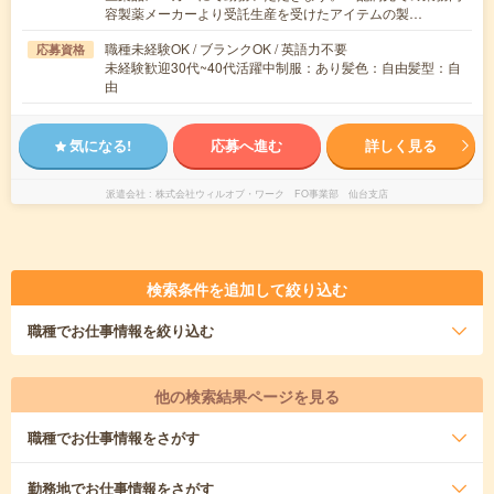
容製薬メーカーより受託生産を受けたアイテムの製…
職種未経験OK / ブランクOK / 英語力不要
応募資格
未経験歓迎30代~40代活躍中制服：あり髪色：自由髪型：自
由
気になる!
応募へ進む
詳しく見る
派遣会社
株式会社ウィルオブ・ワーク FO事業部 仙台支店
検索条件を追加して絞り込む
職種
でお仕事情報を絞り込む
他の検索結果ページを見る
職種
でお仕事情報をさがす
勤務地
でお仕事情報をさがす