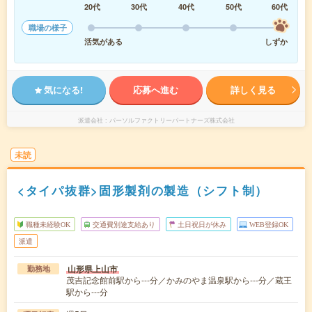
20代
30代
40代
50代
60代
職場の様子
活気がある
しずか
気になる!
応募へ進む
詳しく見る
派遣会社
パーソルファクトリーパートナーズ株式会社
未読
<タイパ抜群>固形製剤の製造（シフト制）
職種未経験OK
交通費別途支給あり
土日祝日が休み
WEB登録OK
派遣
山形県上山市
勤務地
茂吉記念館前駅から---分／かみのやま温泉駅から---分／蔵王
駅から---分