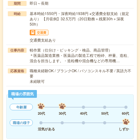
即日～長期
期間
基本時給1550円・深夜時給1938円 ※交通費全額支給（規定
時給
あり） 【月収例】32.5万円（20日勤務＋残業30h＋深夜
50h）
交通費
交通費支給あり
軽作業（仕分け・ピッキング・検品、商品管理）
仕事内容
＊医薬品製造業務・医薬品の製造工程で粉砕、秤量、造粒、
混合を担当します。・造粒機や混合機などの専用機…
職種未経験OK / ブランクOK / パソコンスキル不要 / 英語力不
応募資格
要
未経験可
職場の雰囲気
年齢層
20代
30代
40代
50代
60代
職場の様子
活気がある
しずか