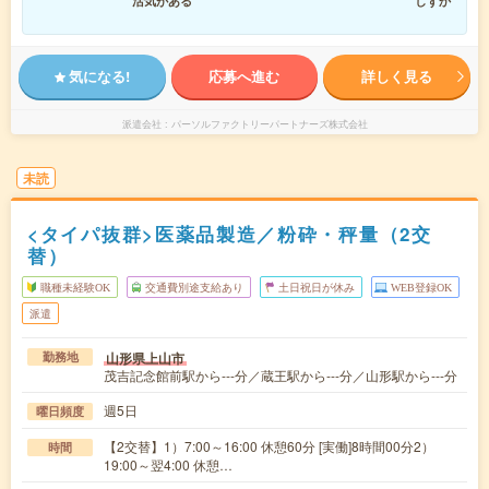
活気がある
しずか
気になる!
応募へ進む
詳しく見る
派遣会社
パーソルファクトリーパートナーズ株式会社
未読
<タイパ抜群>医薬品製造／粉砕・秤量（2交
替）
職種未経験OK
交通費別途支給あり
土日祝日が休み
WEB登録OK
派遣
山形県上山市
勤務地
茂吉記念館前駅から---分／蔵王駅から---分／山形駅から---分
週5日
曜日頻度
【2交替】1）7:00～16:00 休憩60分 [実働]8時間00分2）
時間
19:00～翌4:00 休憩…