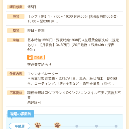
週5日
曜日頻度
【シフト制】1）7:00～16:00 休憩60分 [実働]8時間00分2）
時間
15:00～翌0:00 休…
即日～長期
期間
基本時給1550円・深夜時給1938円 ※交通費全額支給（規定
時給
あり） 【月収例】34.8万円（20日勤務＋残業40h＋深夜
60h）
交通費
交通費支給あり
マシンオペレーター
仕事内容
＊医薬品製造業務・原料の計量、混合、粒状加工、錠剤成
形、コーティング、印字検査など・原料を量る→混ぜ…
職種未経験OK / ブランクOK / パソコンスキル不要 / 英語力不
応募資格
要
未経験可
職場の雰囲気
年齢層