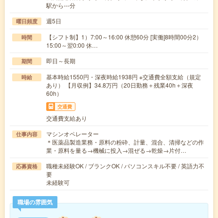
駅から---分
週5日
曜日頻度
【シフト制】1）7:00～16:00 休憩60分 [実働]8時間00分2）
時間
15:00～翌0:00 休…
即日～長期
期間
基本時給1550円・深夜時給1938円 ※交通費全額支給（規定
時給
あり） 【月収例】34.8万円（20日勤務＋残業40h＋深夜
60h）
交通費
交通費支給あり
マシンオペレーター
仕事内容
＊医薬品製造業務・原料の粉砕、計量、混合、清掃などの作
業・原料を量る→機械に投入→混ぜる→乾燥→片付…
職種未経験OK / ブランクOK / パソコンスキル不要 / 英語力不
応募資格
要
未経験可
職場の雰囲気