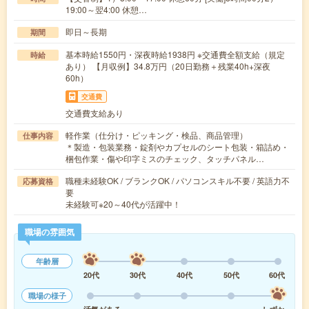
19:00～翌4:00 休憩…
即日～長期
期間
基本時給1550円・深夜時給1938円 ※交通費全額支給（規定
時給
あり） 【月収例】34.8万円（20日勤務＋残業40h+深夜
60h）
交通費
交通費支給あり
軽作業（仕分け・ピッキング・検品、商品管理）
仕事内容
＊製造・包装業務・錠剤やカプセルのシート包装・箱詰め・
梱包作業・傷や印字ミスのチェック、タッチパネル…
職種未経験OK / ブランクOK / パソコンスキル不要 / 英語力不
応募資格
要
未経験可※20～40代が活躍中！
職場の雰囲気
年齢層
20代
30代
40代
50代
60代
職場の様子