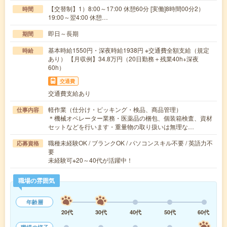
【交替制】1）8:00～17:00 休憩60分 [実働]8時間00分2）
時間
19:00～翌4:00 休憩…
即日～長期
期間
基本時給1550円・深夜時給1938円 ※交通費全額支給（規定
時給
あり） 【月収例】34.8万円（20日勤務＋残業40h+深夜
60h）
交通費
交通費支給あり
軽作業（仕分け・ピッキング・検品、商品管理）
仕事内容
＊機械オペレーター業務・医薬品の梱包、個装箱検査、資材
セットなどを行います・重量物の取り扱いは無理な…
職種未経験OK / ブランクOK / パソコンスキル不要 / 英語力不
応募資格
要
未経験可※20～40代が活躍中！
職場の雰囲気
年齢層
20代
30代
40代
50代
60代