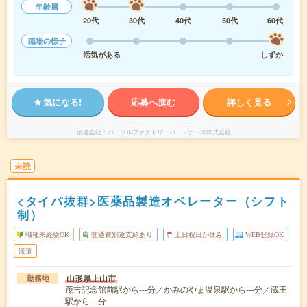
年齢層
20代
30代
40代
50代
60代
職場の様子
活気がある
しずか
気になる!
応募へ進む
詳しく見る
派遣会社
パーソルファクトリーパートナーズ株式会社
未読
<タイパ抜群>医薬品製造オペレーター（シフト
制）
職種未経験OK
交通費別途支給あり
土日祝日が休み
WEB登録OK
派遣
山形県上山市
勤務地
茂吉記念館前駅から---分／かみのやま温泉駅から---分／蔵王
駅から---分