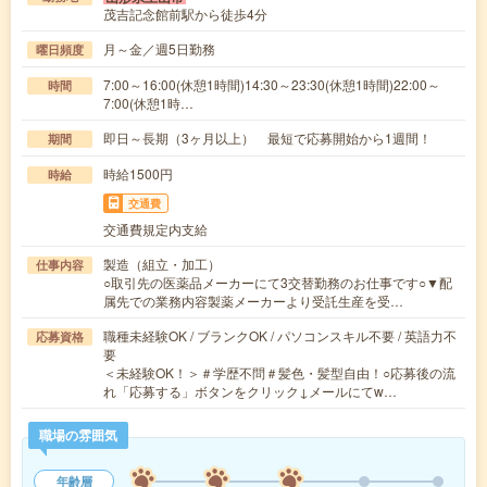
茂吉記念館前駅から徒歩4分
月～金／週5日勤務
曜日頻度
7:00～16:00(休憩1時間)14:30～23:30(休憩1時間)22:00～
時間
7:00(休憩1時…
即日～長期（3ヶ月以上） 最短で応募開始から1週間！
期間
時給1500円
時給
交通費
交通費規定内支給
製造（組立・加工）
仕事内容
○取引先の医薬品メーカーにて3交替勤務のお仕事です○▼配
属先での業務内容製薬メーカーより受託生産を受…
職種未経験OK / ブランクOK / パソコンスキル不要 / 英語力不
応募資格
要
＜未経験OK！＞＃学歴不問＃髪色・髪型自由！○応募後の流
れ「応募する」ボタンをクリック↓メールにてw…
職場の雰囲気
年齢層