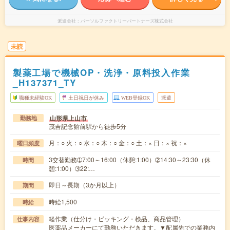
派遣会社
パーソルファクトリーパートナーズ株式会社
未読
製薬工場で機械OP・洗浄・原料投入作業
_H137371_TY
職種未経験OK
土日祝日が休み
WEB登録OK
派遣
山形県上山市
勤務地
茂吉記念館前駅から徒歩5分
月：○ 火：○ 水：○ 木：○ 金：○ 土：× 日：× 祝：×
曜日頻度
3交替勤務➀7:00～16:00（休憩:1:00）➁14:30～23:30（休
時間
憩:1:00）➂22:…
即日～長期（3か月以上）
期間
時給1,500
時給
軽作業（仕分け・ピッキング・検品、商品管理）
仕事内容
医薬品メーカーにて勤務いただきます。▼配属先での業務内