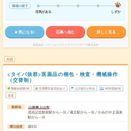
職場の様子
活気がある
しずか
気になる!
応募へ進む
詳しく見る
派遣会社
パーソルファクトリーパートナーズ株式会社
未読
<タイパ抜群>医薬品の梱包・検査・機械操作
（交替制）
職種未経験OK
交通費別途支給あり
土日祝日が休み
WEB登録OK
派遣
山形県上山市
勤務地
茂吉記念館前駅から---分／蔵王駅から---分／かみのやま温泉
駅から---分
週5日
曜日頻度