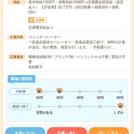
基本時給1550円・深夜時給1938円 ※交通費全額支給（規定
時給
あり） 【月収例】32.7万円（20日勤務＋残業30h＋深夜
55h）
交通費
交通費支給あり
マシンオペレーター
仕事内容
＊医薬品製造オペレーター・医薬品製造工程で、材料の計量
や混合、粒の整形、検査を行います。・手順通りの…
職種未経験OK / ブランクOK / パソコンスキル不要 / 英語力不
応募資格
要
未経験可
職場の雰囲気
年齢層
20代
30代
40代
50代
60代
職場の様子
活気がある
しずか
気になる!
応募へ進む
詳しく見る