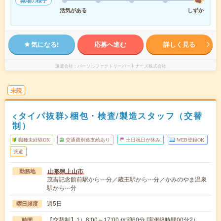
職場の様子
活気がある
しずか
気になる!
応募へ進む
詳しく見る
派遣会社
パーソルファクトリーパートナーズ株式会社
未読
<タイパ抜群>梱包・検査/製造スタッフ（交替
制）
職種未経験OK
交通費別途支給あり
土日祝日が休み
WEB登録OK
派遣
山形県上山市
勤務地
茂吉記念館前駅から---分／蔵王駅から---分／かみのやま温泉
駅から---分
週5日
曜日頻度
【交替制】1）8:00～17:00 休憩60分 [実働]8時間00分2）
時間