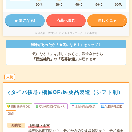
20代
30代
40代
50代
60代
気になる!
応募へ進む
詳しく見る
派遣会社
株式会社ウィルオブ・ワーク FO事業部
興味があったら「★気になる！」をタップ！
「気になる！」を押しておくと、派遣会社から
「面談確約」
や
「応募歓迎」
が届きます！
未読
<タイパ抜群>機械OP/医薬品製造（シフト制）
職種未経験OK
交通費別途支給あり
土日祝日が休み
WEB登録OK
派遣
山形県上山市
勤務地
茂吉記念館前駅から---分／かみのやま温泉駅から---分／蔵王