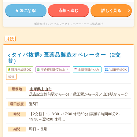
気になる!
応募へ進む
詳しく見る
派遣会社
パーソルファクトリーパートナーズ株式会社
未読
<タイパ抜群>医薬品製造オペレーター（2交
替）
職種未経験OK
交通費別途支給あり
土日祝日が休み
WEB登録OK
派遣
山形県上山市
勤務地
茂吉記念館前駅から---分／蔵王駅から---分／山形駅から---分
週5日
曜日頻度
【2交替】1）8:30～17:30 休憩60分 [実働]8時間00分2）
時間
19:30～翌4:30 休憩…
即日～長期
期間