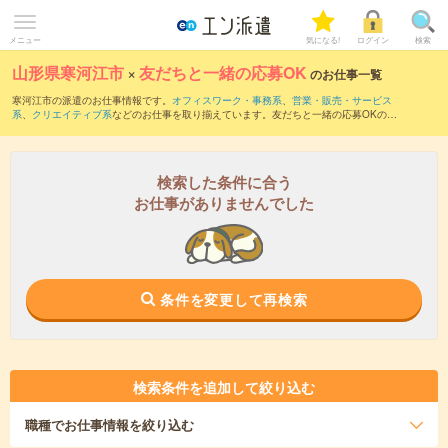
メニュー
気になる!
ログイン
検索
山形県寒河江市
×
友だちと一緒の応募OK
のお仕事一覧
寒河江市の派遣のお仕事情報です。
オフィスワーク・事務系
、
営業・販売・サービス
系
、
クリエイティブ系
などのお仕事を取り揃えています。友だちと一緒の応募OKの条
件の他に、
交通費別途支給あり
、
職種未経験OK
、
10名以上の大量募集
などのこだわ
り条件も取り揃えています。
検索した条件に合う
お仕事がありませんでした
条件を変更して再検索
検索条件を追加して絞り込む
職種
でお仕事情報を絞り込む