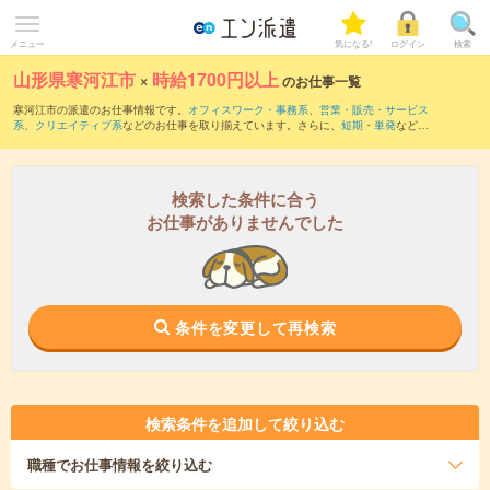
メニュー
気になる!
ログイン
検索
山形県寒河江市
×
時給1700円以上
のお仕事一覧
寒河江市の派遣のお仕事情報です。
オフィスワーク・事務系
、
営業・販売・サービス
系
、
クリエイティブ系
などのお仕事を取り揃えています。さらに、
短期
・
単発
などの
期間や、
職種未経験OK
などのこだわり条件で絞り込んでいただけます。
検索した条件に合う
お仕事がありませんでした
条件を変更して再検索
検索条件を追加して絞り込む
職種
でお仕事情報を絞り込む