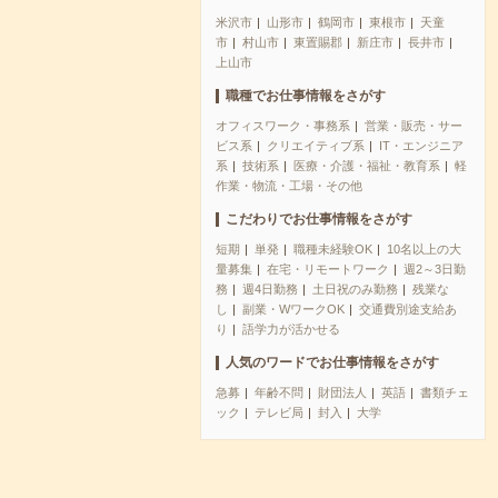
米沢市
山形市
鶴岡市
東根市
天童
市
村山市
東置賜郡
新庄市
長井市
上山市
職種でお仕事情報をさがす
オフィスワーク・事務系
営業・販売・サー
ビス系
クリエイティブ系
IT・エンジニア
系
技術系
医療・介護・福祉・教育系
軽
作業・物流・工場・その他
こだわりでお仕事情報をさがす
短期
単発
職種未経験OK
10名以上の大
量募集
在宅・リモートワーク
週2～3日勤
務
週4日勤務
土日祝のみ勤務
残業な
し
副業・WワークOK
交通費別途支給あ
り
語学力が活かせる
人気のワードでお仕事情報をさがす
急募
年齢不問
財団法人
英語
書類チェ
ック
テレビ局
封入
大学