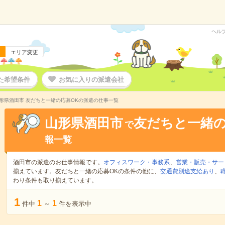
ヘル
エリア変更
た希望条件
お気に入りの派遣会社
形県酒田市 友だちと一緒の応募OKの派遣の仕事一覧
山形県酒田市
友だちと一緒の
で
報一覧
酒田市の派遣のお仕事情報です。
オフィスワーク・事務系
、
営業・販売・サー
揃えています。友だちと一緒の応募OKの条件の他に、
交通費別途支給あり
、
わり条件も取り揃えています。
1
1
1
件中
～
件を表示中