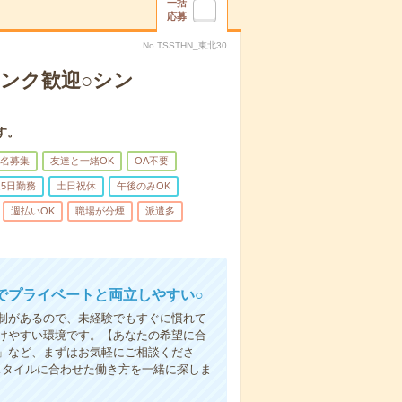
一括
応募
No.TSSTHN_東北30
ンク歓迎○シン
す。
名募集
友達と一緒OK
OA不要
5日勤務
土日祝休
午後のみOK
週払いOK
職場が分煙
派遣多
でプライベートと両立しやすい○
制があるので、未経験でもすぐに慣れて
けやすい環境です。【あなたの希望に合
」など、まずはお気軽にご相談くださ
スタイルに合わせた働き方を一緒に探しま