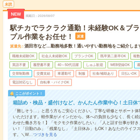
未読
NEW
掲載日
2026/08/07
駅チカでラクラク通勤！未経験OK＆ブラ
プル作業をお任せ！
派遣
酒田市など…勤務地多数！通いやすい勤務地をご紹介しま
派遣先
職種未経験OK
社会人未経験OK
ブランクOK
既卒第二新卒OK
複数
英語不要
履歴書不要
40～50代活躍
しゅふ歓迎
WEB登録OK
週
交替制勤務
交費支給
車通勤可
制服
社食/補助あり
日払いOK
電話対応なし
自転車・バイクOK
ここがポイント！
箱詰め・検品・盛付けなど、かんたん作業中心！土日休
「難しそう…」と思う方もご安心ください。丁寧な研修とサポート体
いただけます。軽作業がメインだから、体への負担も少なく、長く続
わせた働き方を！】「モクモク作業がしたい」「人と話す仕事が好き
い！「日勤のみ」「残業なし」「土日休み」もOK！あなたのライフ
す。＼W…
つづきを見る