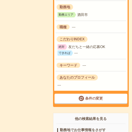
勤務地
酒田市
勤務エリア
職種
---
こだわりINDEX
友だちと一緒の応募OK
絶対
---
できれば
キーワード
---
あなたのプロフィール
---
条件の変更
他の検索結果を見る
勤務地でお仕事情報をさがす