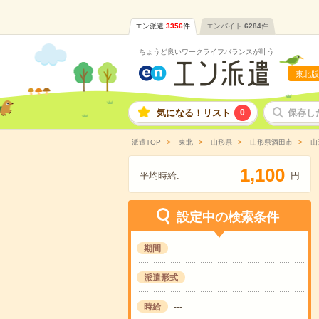
エン派遣
3356
件
エンバイト
6284
件
ちょうど良いワークライフバランスが叶う
東北版
気になる！リスト
0
保存し
派遣TOP
東北
山形県
山形県酒田市
山
,
1
1
0
0
平均時給:
円
設定中の検索条件
期間
---
派遣形式
---
時給
---