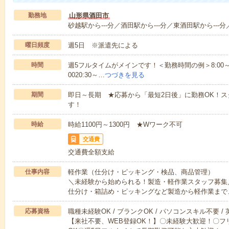
勤務地
山形県酒田市
砂越駅から---分／酒田駅から---分／東酒田駅から---分
曜日頻度
週5日 ※派遣先による
時間
週5フルタイムがメインです！＜勤務時間の例＞8:00～17:008:
0020:30～…
つづきを見る
期間
即日～長期 ★応募から「最短2日後」に勤務OK！
す！
時給
時給1100円～1300円 ★Wワーク不可
交通費
交通費全額支給
仕事内容
軽作業（仕分け・ピッキング・検品、商品管理）
＼未経験から始められる！製造・軽作業スタッフ募集
仕分け・箱詰め・ピッキングなど製造から軽作業まで
応募資格
職種未経験OK / ブランクOK / パソコンスキル不要 /
【来社不要、WEB登録OK！】〇未経験大歓迎！〇フ