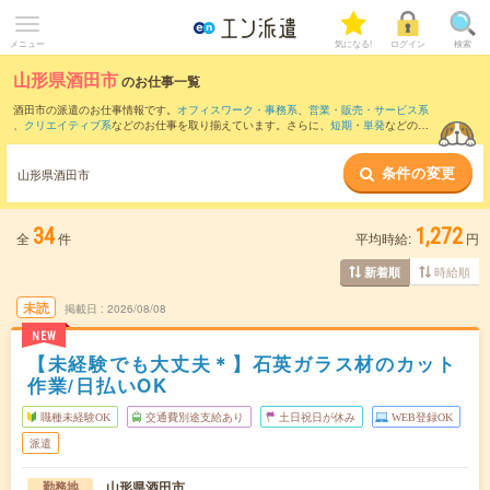
メニュー
気になる!
ログイン
検索
山形県酒田市
のお仕事一覧
酒田市の派遣のお仕事情報です。
オフィスワーク・事務系
、
営業・販売・サービス系
、
クリエイティブ系
などのお仕事を取り揃えています。さらに、
短期
・
単発
などの期
間や、
職種未経験OK
などのこだわり条件で絞り込んでいただけます。
条件の変更
また、
東田川郡
・
飽海郡
など隣接エリアのお仕事もご確認いただけます。
山形県酒田市
34
1,272
全
件
平均時給:
円
時給順
新着順
未読
掲載日
2026/08/08
NEW
【未経験でも大丈夫＊】石英ガラス材のカット
作業/日払いOK
職種未経験OK
交通費別途支給あり
土日祝日が休み
WEB登録OK
派遣
山形県酒田市
勤務地