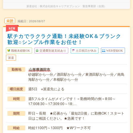
派遣会社
株式会社綜合キャリアオプション 製造事業部（全国）
未読
掲載日
2026/08/07
NEW
駅チカでラクラク通勤！未経験OK＆ブランク
歓迎○シンプル作業をお任せ！
職種未経験OK
交通費別途支給あり
土日祝日が休み
WEB登録OK
派遣
山形県酒田市
勤務地
砂越駅から---分／酒田駅から---分／東酒田駅から---分／南鳥
海駅から---分／本楯駅から---分
週5日 ※派遣先による
曜日頻度
週5フルタイムがメインです！＜勤務時間の例＞8:00～
時間
17:008:30～17:309:00～18:…
即日～長期 ★応募から「最短2日後」に勤務OK！スタート
期間
日はご相談ください。★急募です！
時給1100円～1300円 ★Wワーク不可
時給