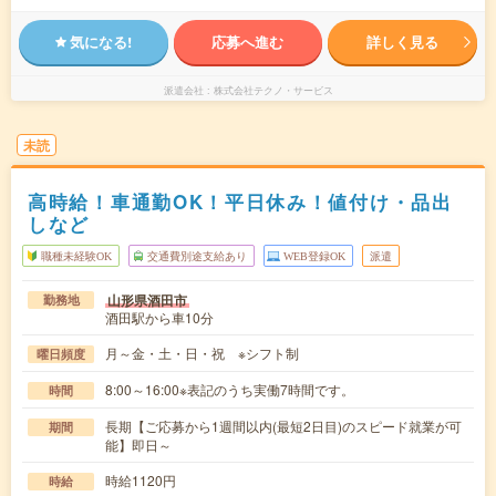
気になる!
応募へ進む
詳しく見る
派遣会社
株式会社テクノ・サービス
未読
高時給！車通勤OK！平日休み！値付け・品出
しなど
職種未経験OK
交通費別途支給あり
WEB登録OK
派遣
山形県酒田市
勤務地
酒田駅から車10分
月～金・土・日・祝 ※シフト制
曜日頻度
8:00～16:00※表記のうち実働7時間です。
時間
長期【ご応募から1週間以内(最短2日目)のスピード就業が可
期間
能】即日～
時給1120円
時給