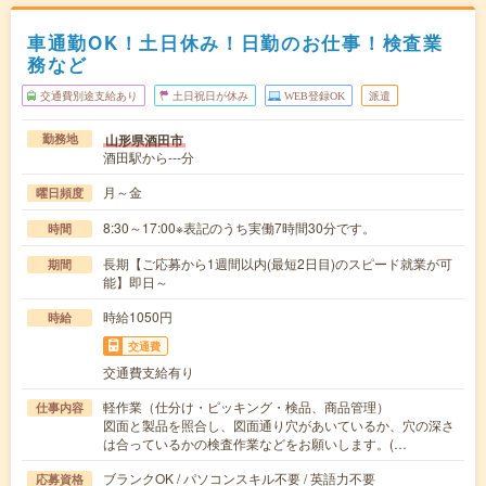
車通勤OK！土日休み！日勤のお仕事！検査業
務など
交通費別途支給あり
土日祝日が休み
WEB登録OK
派遣
山形県酒田市
勤務地
酒田駅から---分
月～金
曜日頻度
8:30～17:00※表記のうち実働7時間30分です。
時間
長期【ご応募から1週間以内(最短2日目)のスピード就業が可
期間
能】即日～
時給1050円
時給
交通費
交通費支給有り
軽作業（仕分け・ピッキング・検品、商品管理）
仕事内容
図面と製品を照合し、図面通り穴があいているか、穴の深さ
は合っているかの検査作業などをお願いします。(…
ブランクOK / パソコンスキル不要 / 英語力不要
応募資格