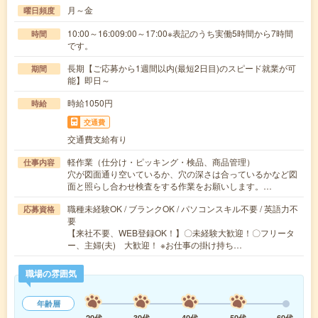
月～金
曜日頻度
10:00～16:009:00～17:00※表記のうち実働5時間から7時間
時間
です。
長期【ご応募から1週間以内(最短2日目)のスピード就業が可
期間
能】即日～
時給1050円
時給
交通費
交通費支給有り
軽作業（仕分け・ピッキング・検品、商品管理）
仕事内容
穴が図面通り空いているか、穴の深さは合っているかなど図
面と照らし合わせ検査をする作業をお願いします。…
職種未経験OK / ブランクOK / パソコンスキル不要 / 英語力不
応募資格
要
【来社不要、WEB登録OK！】〇未経験大歓迎！〇フリータ
ー、主婦(夫) 大歓迎！ ※お仕事の掛け持ち…
職場の雰囲気
年齢層
20代
30代
40代
50代
60代