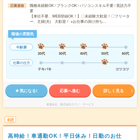
職種未経験OK / ブランクOK / パソコンスキル不要 / 英語力不
応募資格
要
【来社不要、WEB登録OK！】〇未経験大歓迎！〇フリータ
ー、主婦(夫) 大歓迎！ ※お仕事の掛け持ち…
職場の雰囲気
年齢層
20代
30代
40代
50代
60代
仕事の仕方
テキパキ
コツコツ
気になる!
応募へ進む
詳しく見る
派遣会社
株式会社テクノ・サービス
未読
高時給！車通勤OK！平日休み！日勤のお仕