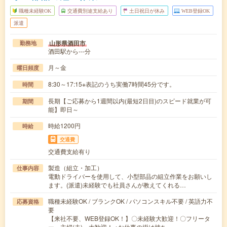
職種未経験OK
交通費別途支給あり
土日祝日が休み
WEB登録OK
派遣
山形県酒田市
勤務地
酒田駅から---分
月～金
曜日頻度
8:30～17:15※表記のうち実働7時間45分です。
時間
長期【ご応募から1週間以内(最短2日目)のスピード就業が可
期間
能】即日～
時給1200円
時給
交通費
交通費支給有り
製造（組立・加工）
仕事内容
電動ドライバーを使用して、小型部品の組立作業をお願いし
ます。(派遣)未経験でも社員さんが教えてくれる…
職種未経験OK / ブランクOK / パソコンスキル不要 / 英語力不
応募資格
要
【来社不要、WEB登録OK！】〇未経験大歓迎！〇フリータ
ー、主婦(夫) 大歓迎！ ※お仕事の掛け持ち…