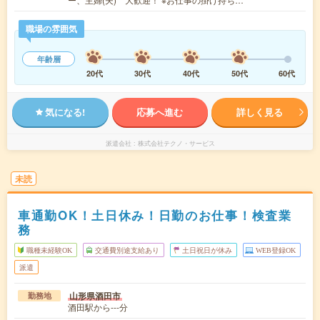
職場の雰囲気
年齢層
20代
30代
40代
50代
60代
気になる!
応募へ進む
詳しく見る
派遣会社
株式会社テクノ・サービス
未読
車通勤OK！土日休み！日勤のお仕事！検査業
務
職種未経験OK
交通費別途支給あり
土日祝日が休み
WEB登録OK
派遣
山形県酒田市
勤務地
酒田駅から---分