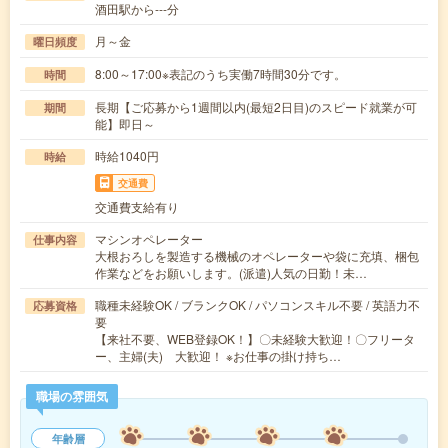
酒田駅から---分
月～金
曜日頻度
8:00～17:00※表記のうち実働7時間30分です。
時間
長期【ご応募から1週間以内(最短2日目)のスピード就業が可
期間
能】即日～
時給1040円
時給
交通費
交通費支給有り
マシンオペレーター
仕事内容
大根おろしを製造する機械のオペレーターや袋に充填、梱包
作業などをお願いします。(派遣)人気の日勤！未…
職種未経験OK / ブランクOK / パソコンスキル不要 / 英語力不
応募資格
要
【来社不要、WEB登録OK！】〇未経験大歓迎！〇フリータ
ー、主婦(夫) 大歓迎！ ※お仕事の掛け持ち…
職場の雰囲気
年齢層