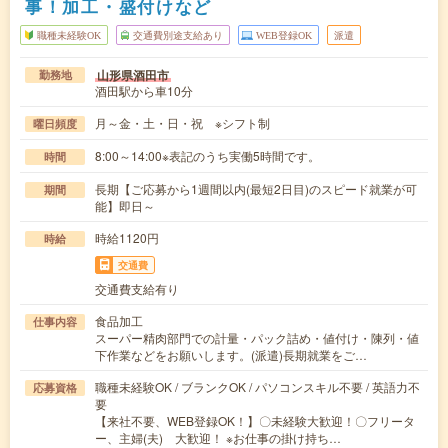
事！加工・盛付けなど
職種未経験OK
交通費別途支給あり
WEB登録OK
派遣
山形県酒田市
勤務地
酒田駅から車10分
月～金・土・日・祝 ※シフト制
曜日頻度
8:00～14:00※表記のうち実働5時間です。
時間
長期【ご応募から1週間以内(最短2日目)のスピード就業が可
期間
能】即日～
時給1120円
時給
交通費
交通費支給有り
食品加工
仕事内容
スーパー精肉部門での計量・パック詰め・値付け・陳列・値
下作業などをお願いします。(派遣)長期就業をご…
職種未経験OK / ブランクOK / パソコンスキル不要 / 英語力不
応募資格
要
【来社不要、WEB登録OK！】〇未経験大歓迎！〇フリータ
ー、主婦(夫) 大歓迎！ ※お仕事の掛け持ち…