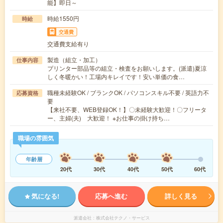
能】即日～
時給1550円
時給
交通費
交通費支給有り
製造（組立・加工）
仕事内容
プリンター部品等の組立・検査をお願いします。(派遣)夏涼
しく冬暖かい！工場内キレイです！安い単価の食…
職種未経験OK / ブランクOK / パソコンスキル不要 / 英語力不
応募資格
要
【来社不要、WEB登録OK！】〇未経験大歓迎！〇フリータ
ー、主婦(夫) 大歓迎！ ※お仕事の掛け持ち…
職場の雰囲気
年齢層
20代
30代
40代
50代
60代
気になる!
応募へ進む
詳しく見る
派遣会社
株式会社テクノ・サービス