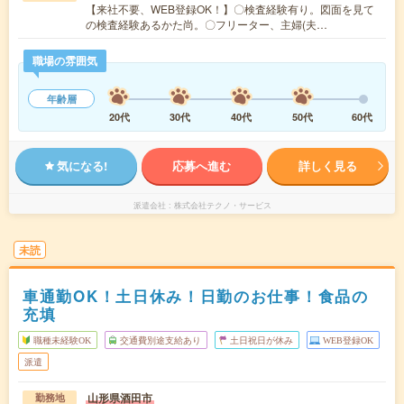
【来社不要、WEB登録OK！】〇検査経験有り。図面を見て
の検査経験あるかた尚。〇フリーター、主婦(夫…
職場の雰囲気
年齢層
20代
30代
40代
50代
60代
気になる!
応募へ進む
詳しく見る
派遣会社
株式会社テクノ・サービス
未読
車通勤OK！土日休み！日勤のお仕事！食品の
充填
職種未経験OK
交通費別途支給あり
土日祝日が休み
WEB登録OK
派遣
山形県酒田市
勤務地