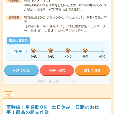
製造（組立・加工）
仕事内容
農機具製品の梱包作業をお願いします。(派遣)20代から50代
が幅広く活躍中！2027年春頃までの期間…
職種未経験OK / ブランクOK / パソコンスキル不要 / 英語力不
応募資格
要
【来社不要、WEB登録OK！】〇未経験大歓迎！〇フリータ
ー、主婦(夫) 大歓迎！ ※お仕事の掛け持ち…
職場の雰囲気
年齢層
20代
30代
40代
50代
60代
気になる!
応募へ進む
詳しく見る
派遣会社
株式会社テクノ・サービス
未読
高時給！車通勤OK！土日休み！日勤のお仕
事！部品の組立作業