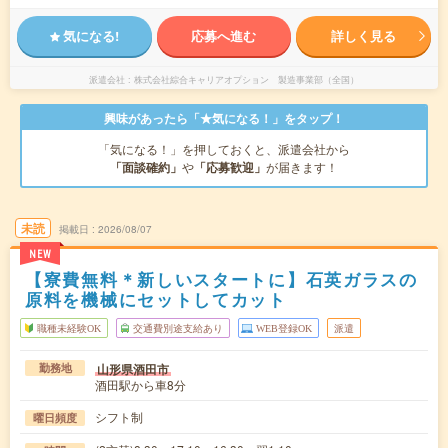
気になる!
応募へ進む
詳しく見る
派遣会社
株式会社綜合キャリアオプション 製造事業部（全国）
興味があったら「★気になる！」をタップ！
「気になる！」を押しておくと、派遣会社から
「面談確約」
や
「応募歓迎」
が届きます！
未読
掲載日
2026/08/07
NEW
【寮費無料＊新しいスタートに】石英ガラスの
原料を機械にセットしてカット
職種未経験OK
交通費別途支給あり
WEB登録OK
派遣
山形県酒田市
勤務地
酒田駅から車8分
シフト制
曜日頻度