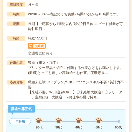
月～金
曜日頻度
20:30～8:45※表記のうち実働7時間15分から10時間です。
時間
長期【ご応募から1週間以内(最短2日目)のスピード就業が可
期間
能】即日～
時給1550円
時給
交通費
交通費支給有り
製造（組立・加工）
仕事内容
プリンター部品の組立に付随する作業などをお願いします。
(派遣)とっても嬉しい高時給のお仕事。夜勤専属…
職種未経験OK / ブランクOK / パソコンスキル不要 / 英語力不
応募資格
要
【来社不要、WEB登録OK！】〇未経験大歓迎！〇フリータ
ー、主婦(夫) 大歓迎！ ※お仕事の掛け持ち…
職場の雰囲気
年齢層
20代
30代
40代
50代
60代