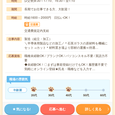
(2交替)8:30～17:10、16:30～翌1:10
時間
長期でお仕事できる方、大歓迎！
期間
時給1600～2000円 日払いOK！
時給
交通費
交通費規定内支給
製造（組立・加工）
仕事内容
＼半導体用製品などの加工／＊石英ガラスの原材料を機械に
セット→カット＊材料置き場より部材の運搬≪待遇…
職種未経験OK / ブランクOK / パソコンスキル不要 / 英語力不
応募資格
要
◆未経験OK！〇まずは事前登録だけでもOK！履歴書不要で
気軽にオンライン登録★氏名・職種などを入力す…
職場の雰囲気
年齢層
20代
30代
40代
50代
60代
気になる!
応募へ進む
詳しく見る