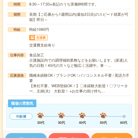
8:30～17:30※表記のうち実働8時間です。
時間
長期【ご応募から1週間以内(最短2日目)のスピード就業が可
期間
能】即日～
時給1080円
時給
交通費
交通費支給有り
食品加工
仕事内容
介護施設内での調理補助業務などをお願いします。(派遣)人
気の日勤！40代の方々など幅広く活躍中。車・…
職種未経験OK / ブランクOK / パソコンスキル不要 / 英語力不
応募資格
要
【来社不要、WEB登録OK！】〇未経験大歓迎！〇フリータ
ー、主婦(夫) 大歓迎！ ※お仕事の掛け持ち…
職場の雰囲気
年齢層
20代
30代
40代
50代
60代