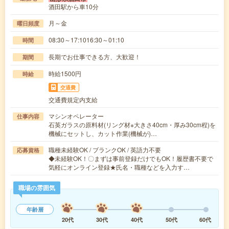
酒田駅から車10分
月～金
曜日頻度
08:30～17:1016:30～01:10
時間
長期でお仕事できる方、大歓迎！
期間
時給1500円
時給
交通費
交通費規定内支給
マシンオペレーター
仕事内容
石英ガラスの原料材(リング材※大きさ40cm・厚み30cm程)を
機械にセットし、カット作業(機械が)…
職種未経験OK / ブランクOK / 英語力不要
応募資格
◆未経験OK！〇まずは事前登録だけでもOK！履歴書不要で
気軽にオンライン登録★氏名・職種などを入力す…
職場の雰囲気
年齢層
20代
30代
40代
50代
60代