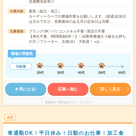
交通費支給有り
製造（組立・加工）
仕事内容
カーディーラーでの整備作業をお願いします。(派遣)定休日
は月火ですが、長期連休のある月の定休日は月曜…
ブランクOK / パソコンスキル不要 / 英語力不要
応募資格
【来社不要、WEB登録OK！】〇自動車整備士３級をお持ち
の方〇フリーター、主婦(夫) 大歓迎！ ※お…
職場の雰囲気
年齢層
20代
30代
40代
50代
60代
気になる!
応募へ進む
詳しく見る
派遣会社
株式会社テクノ・サービス
未読
車通勤OK！平日休み！日勤のお仕事！加工食