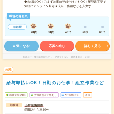
◆未経験OK！〇まずは事前登録だけでもOK！履歴書不要で
気軽にオンライン登録★氏名・職種などを入力す…
職場の雰囲気
年齢層
20代
30代
40代
50代
60代
気になる!
応募へ進む
詳しく見る
派遣会社
株式会社綜合キャリアオプション 製造事業部（全国）
未読
給与即払いOK！日勤のお仕事！組立作業など
職種未経験OK
交通費別途支給あり
WEB登録OK
派遣
山形県酒田市
勤務地
酒田駅から車10分