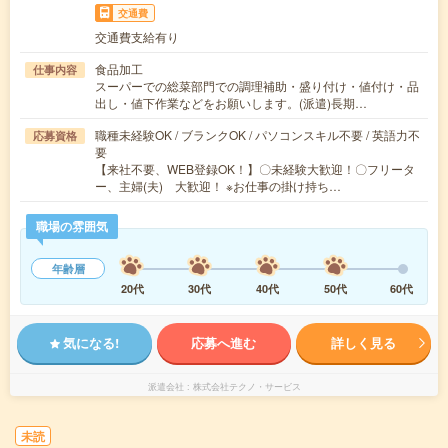
交通費
交通費支給有り
食品加工
仕事内容
スーパーでの総菜部門での調理補助・盛り付け・値付け・品
出し・値下作業などをお願いします。(派遣)長期…
職種未経験OK / ブランクOK / パソコンスキル不要 / 英語力不
応募資格
要
【来社不要、WEB登録OK！】〇未経験大歓迎！〇フリータ
ー、主婦(夫) 大歓迎！ ※お仕事の掛け持ち…
職場の雰囲気
年齢層
20代
30代
40代
50代
60代
気になる!
応募へ進む
詳しく見る
派遣会社
株式会社テクノ・サービス
未読