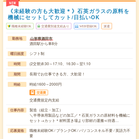
NEW
《未経験の方も大歓迎＊》石英ガラスの原料を
機械にセットしてカット/日払いOK
職種未経験OK
交通費別途支給あり
WEB登録OK
派遣
山形県酒田市
勤務地
酒田駅から車8分
シフト制
曜日頻度
(2交替)8:30～17:10、16:30～翌1:10
時間
長期でお仕事できる方、大歓迎！
期間
時給1600～2000円
時給
交通費
交通費規定内支給
製造（組立・加工）
仕事内容
＼半導体用製品などの加工／＊石英ガラスの原材料を機械に
セット→カット＊材料置き場より部材の運搬≪待遇…
職種未経験OK / ブランクOK / パソコンスキル不要 / 英語力不
応募資格
要