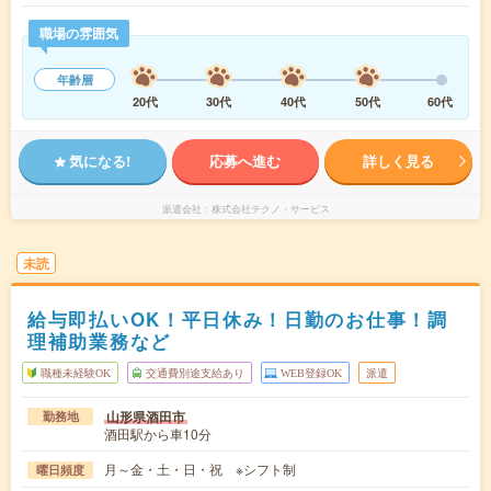
職場の雰囲気
年齢層
20代
30代
40代
50代
60代
気になる!
応募へ進む
詳しく見る
派遣会社
株式会社テクノ・サービス
未読
給与即払いOK！平日休み！日勤のお仕事！調
理補助業務など
職種未経験OK
交通費別途支給あり
WEB登録OK
派遣
山形県酒田市
勤務地
酒田駅から車10分
月～金・土・日・祝 ※シフト制
曜日頻度