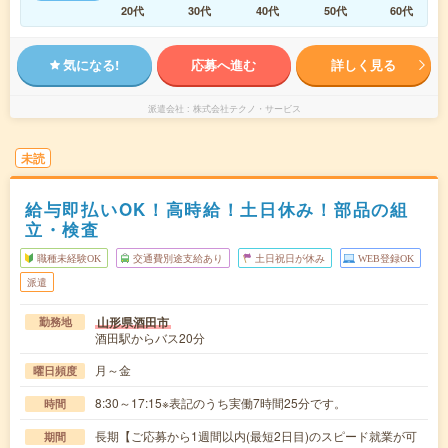
20代
30代
40代
50代
60代
気になる!
応募へ進む
詳しく見る
派遣会社
株式会社テクノ・サービス
未読
給与即払いOK！高時給！土日休み！部品の組
立・検査
職種未経験OK
交通費別途支給あり
土日祝日が休み
WEB登録OK
派遣
山形県酒田市
勤務地
酒田駅からバス20分
月～金
曜日頻度
8:30～17:15※表記のうち実働7時間25分です。
時間
長期【ご応募から1週間以内(最短2日目)のスピード就業が可
期間