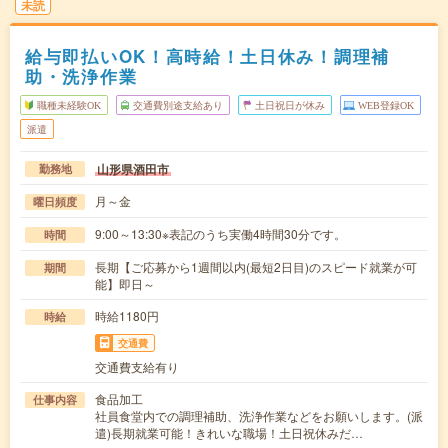
未読
給与即払いOK！高時給！土日休み！調理補
助・洗浄作業
職種未経験OK
交通費別途支給あり
土日祝日が休み
WEB登録OK
派遣
山形県酒田市
勤務地
月～金
曜日頻度
9:00～13:30※表記のうち実働4時間30分です。
時間
長期【ご応募から1週間以内(最短2日目)のスピード就業が可
期間
能】即日～
時給1180円
時給
交通費
交通費支給有り
食品加工
仕事内容
社員食堂内での調理補助、洗浄作業などをお願いします。(派
遣)長期就業可能！きれいな職場！土日祝休みだ…