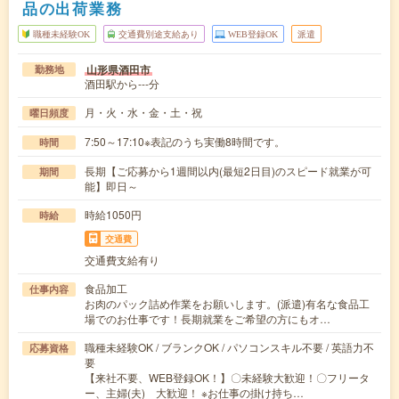
品の出荷業務
職種未経験OK
交通費別途支給あり
WEB登録OK
派遣
山形県酒田市
勤務地
酒田駅から---分
月・火・水・金・土・祝
曜日頻度
7:50～17:10※表記のうち実働8時間です。
時間
長期【ご応募から1週間以内(最短2日目)のスピード就業が可
期間
能】即日～
時給1050円
時給
交通費
交通費支給有り
食品加工
仕事内容
お肉のパック詰め作業をお願いします。(派遣)有名な食品工
場でのお仕事です！長期就業をご希望の方にもオ…
職種未経験OK / ブランクOK / パソコンスキル不要 / 英語力不
応募資格
要
【来社不要、WEB登録OK！】〇未経験大歓迎！〇フリータ
ー、主婦(夫) 大歓迎！ ※お仕事の掛け持ち…