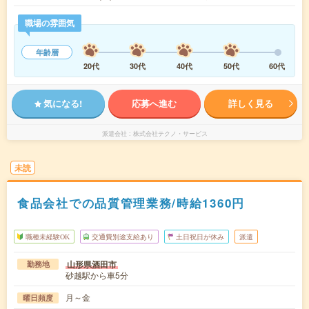
職場の雰囲気
年齢層
20代
30代
40代
50代
60代
気になる!
応募へ進む
詳しく見る
派遣会社
株式会社テクノ・サービス
未読
食品会社での品質管理業務/時給1360円
職種未経験OK
交通費別途支給あり
土日祝日が休み
派遣
山形県酒田市
勤務地
砂越駅から車5分
月～金
曜日頻度