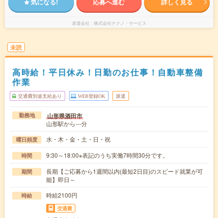
気になる!
応募へ進む
詳しく見る
派遣会社
株式会社テクノ・サービス
未読
高時給！平日休み！日勤のお仕事！自動車整備
作業
交通費別途支給あり
WEB登録OK
派遣
山形県酒田市
勤務地
山形駅から---分
水・木・金・土・日・祝
曜日頻度
9:30～18:00※表記のうち実働7時間30分です。
時間
長期【ご応募から1週間以内(最短2日目)のスピード就業が可
期間
能】即日～
時給2100円
時給
交通費