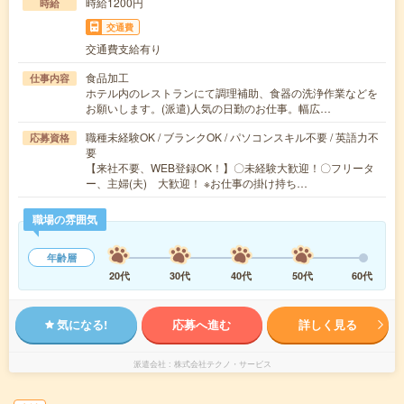
時給1200円
時給
交通費
交通費支給有り
食品加工
仕事内容
ホテル内のレストランにて調理補助、食器の洗浄作業などを
お願いします。(派遣)人気の日勤のお仕事。幅広…
職種未経験OK / ブランクOK / パソコンスキル不要 / 英語力不
応募資格
要
【来社不要、WEB登録OK！】〇未経験大歓迎！〇フリータ
ー、主婦(夫) 大歓迎！ ※お仕事の掛け持ち…
職場の雰囲気
年齢層
20代
30代
40代
50代
60代
気になる!
応募へ進む
詳しく見る
派遣会社
株式会社テクノ・サービス