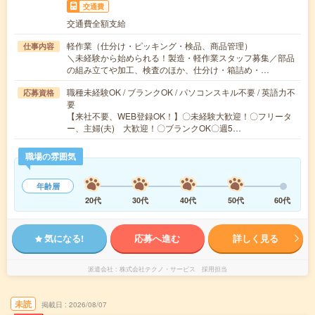
交通費
交通費全額支給
軽作業（仕分け・ピッキング・検品、商品管理）
仕事内容
＼未経験から始められる！製造・軽作業スタッフ募集／部品
の組み立てや加工、検査のほか、仕分け・箱詰め・…
職種未経験OK / ブランクOK / パソコンスキル不要 / 英語力不
応募資格
要
【来社不要、WEB登録OK！】〇未経験大歓迎！〇フリータ
ー、主婦(夫) 大歓迎！〇ブランクOK〇週5…
職場の雰囲気
年齢層
20代
30代
40代
50代
60代
気になる!
応募へ進む
詳しく見る
派遣会社
株式会社テクノ・サービス 採用担当
未読
掲載日
2026/08/07