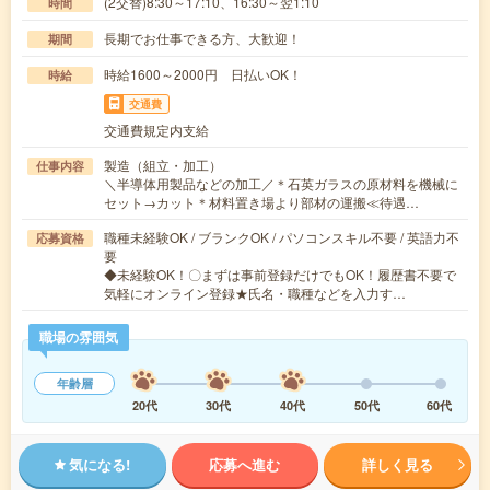
(2交替)8:30～17:10、16:30～翌1:10
時間
長期でお仕事できる方、大歓迎！
期間
時給1600～2000円 日払いOK！
時給
交通費
交通費規定内支給
製造（組立・加工）
仕事内容
＼半導体用製品などの加工／＊石英ガラスの原材料を機械に
セット→カット＊材料置き場より部材の運搬≪待遇…
職種未経験OK / ブランクOK / パソコンスキル不要 / 英語力不
応募資格
要
◆未経験OK！〇まずは事前登録だけでもOK！履歴書不要で
気軽にオンライン登録★氏名・職種などを入力す…
職場の雰囲気
年齢層
20代
30代
40代
50代
60代
気になる!
応募へ進む
詳しく見る