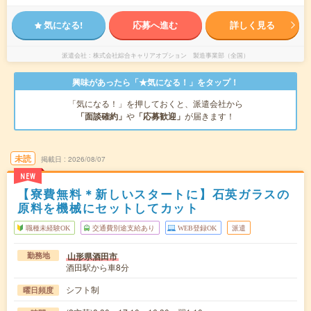
気になる!
応募へ進む
詳しく見る
派遣会社
株式会社綜合キャリアオプション 製造事業部（全国）
興味があったら「★気になる！」をタップ！
「気になる！」を押しておくと、派遣会社から
「面談確約」
や
「応募歓迎」
が届きます！
未読
掲載日
2026/08/07
NEW
【寮費無料＊新しいスタートに】石英ガラスの
原料を機械にセットしてカット
職種未経験OK
交通費別途支給あり
WEB登録OK
派遣
山形県酒田市
勤務地
酒田駅から車8分
シフト制
曜日頻度