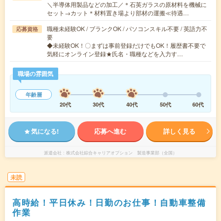
＼半導体用製品などの加工／＊石英ガラスの原材料を機械に
セット→カット＊材料置き場より部材の運搬≪待遇…
職種未経験OK / ブランクOK / パソコンスキル不要 / 英語力不
応募資格
要
◆未経験OK！〇まずは事前登録だけでもOK！履歴書不要で
気軽にオンライン登録★氏名・職種などを入力す…
職場の雰囲気
年齢層
20代
30代
40代
50代
60代
気になる!
応募へ進む
詳しく見る
派遣会社
株式会社綜合キャリアオプション 製造事業部（全国）
未読
高時給！平日休み！日勤のお仕事！自動車整備
作業