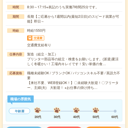
8:30～17:15※表記のうち実働7時間25分です。
時間
長期【ご応募から1週間以内(最短2日目)のスピード就業が可
期間
能】即日～
時給1550円
時給
交通費
交通費支給有り
製造（組立・加工）
仕事内容
プリンター部品等の組立・検査をお願いします。(派遣)夏涼
しく冬暖かい！工場内キレイです！安い単価の食…
職種未経験OK / ブランクOK / パソコンスキル不要 / 英語力不
応募資格
要
【来社不要、WEB登録OK！】〇未経験大歓迎！〇フリータ
ー、主婦(夫) 大歓迎！ ※お仕事の掛け持ち…
職場の雰囲気
年齢層
20代
30代
40代
50代
60代