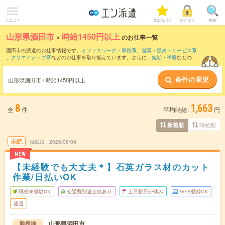
メニュー
気になる!
ログイン
検索
山形県酒田市
×
時給1450円以上
のお仕事一覧
酒田市の派遣のお仕事情報です。
オフィスワーク・事務系
、
営業・販売・サービス系
、
クリエイティブ系
などのお仕事を取り揃えています。さらに、
短期
・
単発
などの期
間や、
職種未経験OK
などのこだわり条件で絞り込んでいただけます。
条件の変更
山形県酒田市 / 時給1450円以上
8
1,663
全
件
平均時給:
円
時給順
新着順
未読
掲載日
2026/08/08
NEW
【未経験でも大丈夫＊】石英ガラス材のカット
作業/日払いOK
職種未経験OK
交通費別途支給あり
土日祝日が休み
WEB登録OK
派遣
山形県酒田市
勤務地