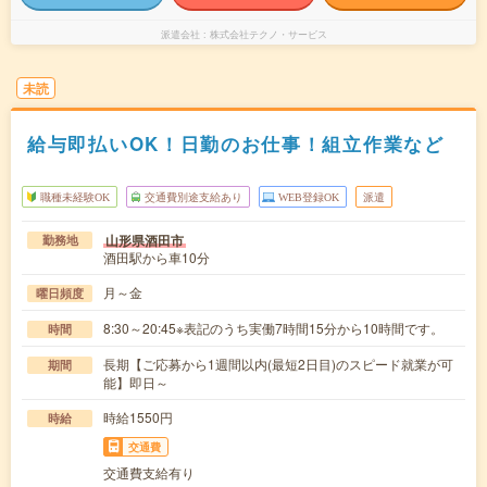
派遣会社
株式会社テクノ・サービス
未読
給与即払いOK！日勤のお仕事！組立作業など
職種未経験OK
交通費別途支給あり
WEB登録OK
派遣
山形県酒田市
勤務地
酒田駅から車10分
月～金
曜日頻度
8:30～20:45※表記のうち実働7時間15分から10時間です。
時間
長期【ご応募から1週間以内(最短2日目)のスピード就業が可
期間
能】即日～
時給1550円
時給
交通費
交通費支給有り