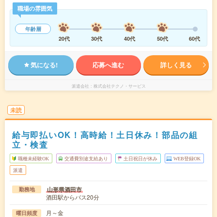
職場の雰囲気
年齢層
20代
30代
40代
50代
60代
気になる!
応募へ進む
詳しく見る
派遣会社
株式会社テクノ・サービス
未読
給与即払いOK！高時給！土日休み！部品の組
立・検査
職種未経験OK
交通費別途支給あり
土日祝日が休み
WEB登録OK
派遣
山形県酒田市
勤務地
酒田駅からバス20分
月～金
曜日頻度