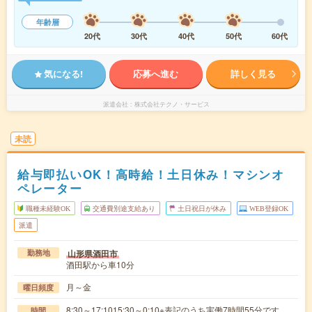
年齢層
20代
30代
40代
50代
60代
気になる!
応募へ進む
詳しく見る
派遣会社
株式会社テクノ・サービス
未読
給与即払いOK！高時給！土日休み！マシンオ
ペレーター
職種未経験OK
交通費別途支給あり
土日祝日が休み
WEB登録OK
派遣
山形県酒田市
勤務地
酒田駅から車10分
月～金
曜日頻度
8:30～17:1015:30～0:10※表記のうち実働7時間55分です。
時間