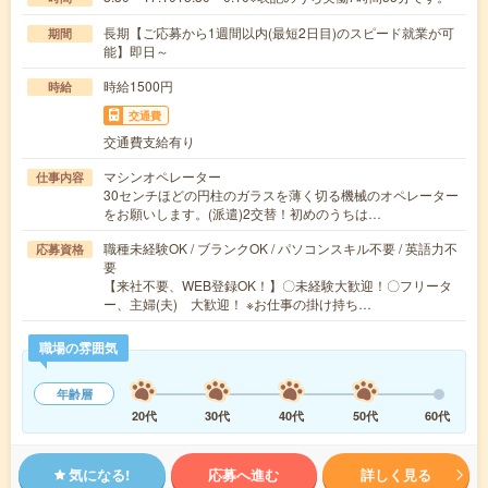
長期【ご応募から1週間以内(最短2日目)のスピード就業が可
期間
能】即日～
時給1500円
時給
交通費
交通費支給有り
マシンオペレーター
仕事内容
30センチほどの円柱のガラスを薄く切る機械のオペレーター
をお願いします。(派遣)2交替！初めのうちは…
職種未経験OK / ブランクOK / パソコンスキル不要 / 英語力不
応募資格
要
【来社不要、WEB登録OK！】〇未経験大歓迎！〇フリータ
ー、主婦(夫) 大歓迎！ ※お仕事の掛け持ち…
職場の雰囲気
年齢層
20代
30代
40代
50代
60代
気になる!
応募へ進む
詳しく見る