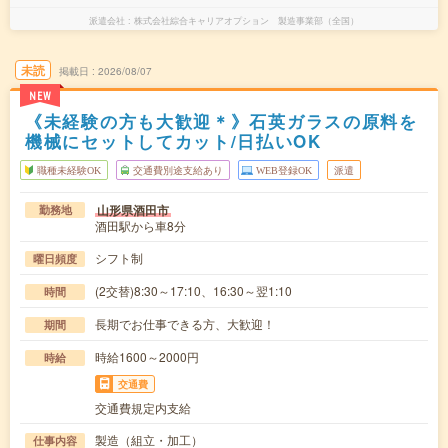
派遣会社
株式会社綜合キャリアオプション 製造事業部（全国）
未読
掲載日
2026/08/07
NEW
《未経験の方も大歓迎＊》石英ガラスの原料を
機械にセットしてカット/日払いOK
職種未経験OK
交通費別途支給あり
WEB登録OK
派遣
山形県酒田市
勤務地
酒田駅から車8分
シフト制
曜日頻度
(2交替)8:30～17:10、16:30～翌1:10
時間
長期でお仕事できる方、大歓迎！
期間
時給1600～2000円
時給
交通費
交通費規定内支給
製造（組立・加工）
仕事内容