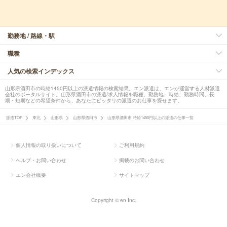
勤務地 / 路線・駅
職種
人気の検索インデックス
山形県酒田市の時給1450円以上の派遣情報の検索結果。エン派遣は、エンが運営する人材派遣
会社のポータルサイト。山形県酒田市の派遣/求人情報を職種、勤務地、時給、勤務時間、長
期・短期などの希望条件から、あなたにピッタリの派遣のお仕事を探せます。
派遣TOP
東北
山形県
山形県酒田市
山形県酒田市 時給1450円以上の派遣の仕事一覧
個人情報の取り扱いについて
ご利用規約
ヘルプ・お問い合わせ
掲載のお問い合わせ
エン会社概要
サイトマップ
Copyright © en Inc.