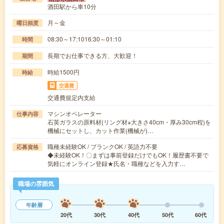
酒田駅から車10分
月～金
曜日頻度
08:30～17:1016:30～01:10
時間
長期でお仕事できる方、大歓迎！
期間
時給1500円
時給
交通費
交通費規定内支給
マシンオペレーター
仕事内容
石英ガラスの原料材(リング材※大きさ40cm・厚み30cm程)を
機械にセットし、カット作業(機械が)…
職種未経験OK / ブランクOK / 英語力不要
応募資格
◆未経験OK！〇まずは事前登録だけでもOK！履歴書不要で
気軽にオンライン登録★氏名・職種などを入力す…
職場の雰囲気
年齢層
20代
30代
40代
50代
60代