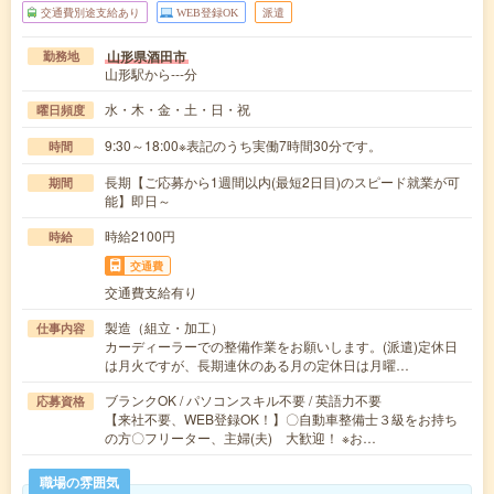
交通費別途支給あり
WEB登録OK
派遣
山形県酒田市
勤務地
山形駅から---分
水・木・金・土・日・祝
曜日頻度
9:30～18:00※表記のうち実働7時間30分です。
時間
長期【ご応募から1週間以内(最短2日目)のスピード就業が可
期間
能】即日～
時給2100円
時給
交通費
交通費支給有り
製造（組立・加工）
仕事内容
カーディーラーでの整備作業をお願いします。(派遣)定休日
は月火ですが、長期連休のある月の定休日は月曜…
ブランクOK / パソコンスキル不要 / 英語力不要
応募資格
【来社不要、WEB登録OK！】〇自動車整備士３級をお持ち
の方〇フリーター、主婦(夫) 大歓迎！ ※お…
職場の雰囲気