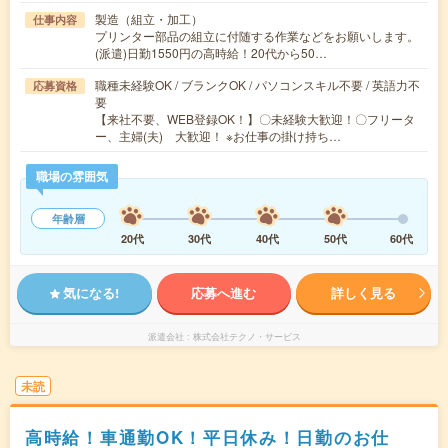
製造（組立・加工）
仕事内容
プリンター部品の組立に付随する作業などをお願いします。
(派遣)日勤1550円の高時給！20代から50…
職種未経験OK / ブランクOK / パソコンスキル不要 / 英語力不
応募資格
要
【来社不要、WEB登録OK！】〇未経験大歓迎！〇フリータ
ー、主婦(夫) 大歓迎！ ※お仕事の掛け持ち…
職場の雰囲気
年齢層
20代
30代
40代
50代
60代
気になる!
応募へ進む
詳しく見る
派遣会社
株式会社テクノ・サービス
未読
高時給！車通勤OK！平日休み！日勤のお仕