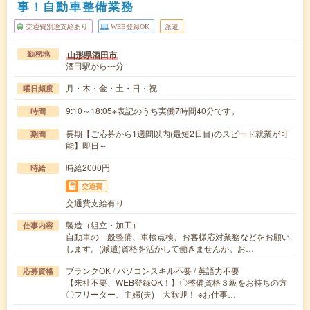
事！自動車整備業務
交通費別途支給あり
WEB登録OK
派遣
山形県酒田市
勤務地
酒田駅から---分
月・木・金・土・日・祝
曜日頻度
9:10～18:05※表記のうち実働7時間40分です。
時間
長期【ご応募から1週間以内(最短2日目)のスピード就業が可
期間
能】即日～
時給2000円
時給
交通費
交通費支給有り
製造（組立・加工）
仕事内容
自動車の一般整備、車検点検、お客様応対業務などをお願い
します。(派遣)資格を活かして働きませんか。お…
ブランクOK / パソコンスキル不要 / 英語力不要
応募資格
【来社不要、WEB登録OK！】〇整備資格３級をお持ちの方
〇フリーター、主婦(夫) 大歓迎！ ※お仕事…