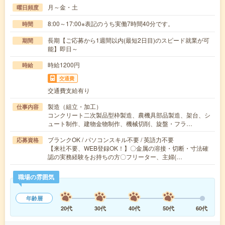
月～金・土
曜日頻度
8:00～17:00※表記のうち実働7時間40分です。
時間
長期【ご応募から1週間以内(最短2日目)のスピード就業が可
期間
能】即日～
時給1200円
時給
交通費
交通費支給有り
製造（組立・加工）
仕事内容
コンクリート二次製品型枠製造、農機具部品製造、架台、シ
ュート制作、建物金物制作、機械切削、旋盤・フラ…
ブランクOK / パソコンスキル不要 / 英語力不要
応募資格
【来社不要、WEB登録OK！】〇金属の溶接・切断・寸法確
認の実務経験をお持ちの方〇フリーター、主婦(…
職場の雰囲気
年齢層
20代
30代
40代
50代
60代