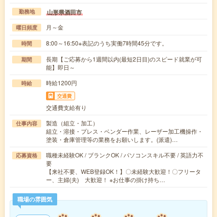
山形県酒田市
勤務地
月～金
曜日頻度
8:00～16:50※表記のうち実働7時間45分です。
時間
長期【ご応募から1週間以内(最短2日目)のスピード就業が可
期間
能】即日～
時給1200円
時給
交通費
交通費支給有り
製造（組立・加工）
仕事内容
組立・溶接・プレス・ベンダー作業、レーザー加工機操作・
塗装・倉庫管理等の業務をお願いします。(派遣)…
職種未経験OK / ブランクOK / パソコンスキル不要 / 英語力不
応募資格
要
【来社不要、WEB登録OK！】〇未経験大歓迎！〇フリータ
ー、主婦(夫) 大歓迎！ ※お仕事の掛け持ち…
職場の雰囲気