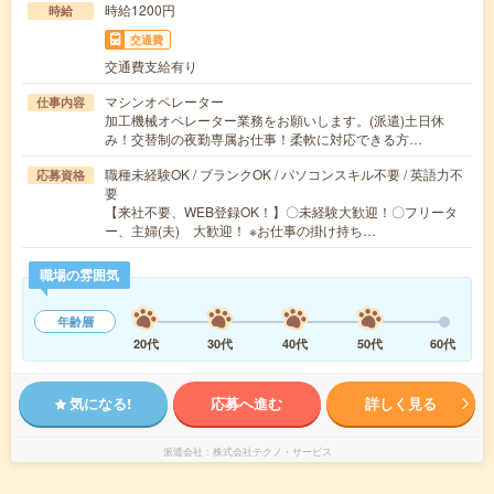
時給1200円
時給
交通費
交通費支給有り
マシンオペレーター
仕事内容
加工機械オペレーター業務をお願いします。(派遣)土日休
み！交替制の夜勤専属お仕事！柔軟に対応できる方…
職種未経験OK / ブランクOK / パソコンスキル不要 / 英語力不
応募資格
要
【来社不要、WEB登録OK！】〇未経験大歓迎！〇フリータ
ー、主婦(夫) 大歓迎！ ※お仕事の掛け持ち…
職場の雰囲気
年齢層
20代
30代
40代
50代
60代
気になる!
応募へ進む
詳しく見る
派遣会社
株式会社テクノ・サービス