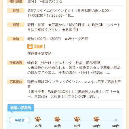
週5日 ※派遣先による
曜日頻度
週5フルタイムがメインです！＜勤務時間の例＞8:00～
時間
17:008:30～17:309:00～18:…
即日～長期 ★応募から「最短2日後」に勤務OK！スタート
期間
日はご相談ください。★急募です！
時給1100円～1300円 ★Wワーク不可
時給
交通費
交通費全額支給
軽作業（仕分け・ピッキング・検品、商品管理）
仕事内容
＼未経験から始められる！製造・軽作業スタッフ募集／部品
の組み立てや加工、検査のほか、仕分け・箱詰め・…
職種未経験OK / ブランクOK / パソコンスキル不要 / 英語力不
応募資格
要
【来社不要、WEB登録OK！】〇未経験大歓迎！〇フリータ
ー、主婦(夫) 大歓迎！〇ブランクOK〇週5…
職場の雰囲気
年齢層
20代
30代
40代
50代
60代