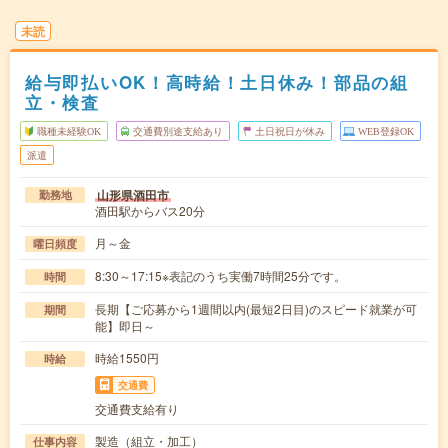
未読
給与即払いOK！高時給！土日休み！部品の組
立・検査
職種未経験OK
交通費別途支給あり
土日祝日が休み
WEB登録OK
派遣
山形県酒田市
勤務地
酒田駅からバス20分
月～金
曜日頻度
8:30～17:15※表記のうち実働7時間25分です。
時間
長期【ご応募から1週間以内(最短2日目)のスピード就業が可
期間
能】即日～
時給1550円
時給
交通費
交通費支給有り
製造（組立・加工）
仕事内容