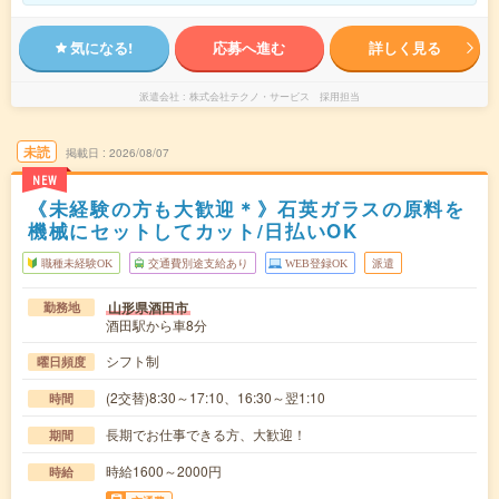
気になる!
応募へ進む
詳しく見る
派遣会社
株式会社テクノ・サービス 採用担当
未読
掲載日
2026/08/07
NEW
《未経験の方も大歓迎＊》石英ガラスの原料を
機械にセットしてカット/日払いOK
職種未経験OK
交通費別途支給あり
WEB登録OK
派遣
山形県酒田市
勤務地
酒田駅から車8分
シフト制
曜日頻度
(2交替)8:30～17:10、16:30～翌1:10
時間
長期でお仕事できる方、大歓迎！
期間
時給1600～2000円
時給