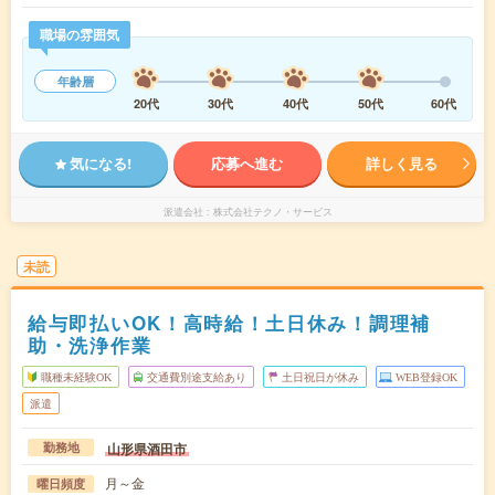
職場の雰囲気
年齢層
20代
30代
40代
50代
60代
気になる!
応募へ進む
詳しく見る
派遣会社
株式会社テクノ・サービス
未読
給与即払いOK！高時給！土日休み！調理補
助・洗浄作業
職種未経験OK
交通費別途支給あり
土日祝日が休み
WEB登録OK
派遣
山形県酒田市
勤務地
月～金
曜日頻度