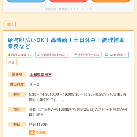
派遣会社
株式会社テクノ・サービス
未読
給与即払いOK！高時給！土日休み！調理補助
業務など
職種未経験OK
交通費別途支給あり
土日祝日が休み
WEB登録OK
派遣
山形県酒田市
勤務地
月～金
曜日頻度
5:30～14:3010:00～19:005:30～10:30※表記のうち実働5時
時間
間から8時間です。…
長期【ご応募から1週間以内(最短2日目)のスピード就業が可
期間
能】即日～
時給1180円
時給
交通費