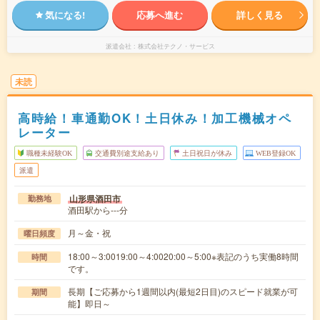
気になる!
応募へ進む
詳しく見る
派遣会社
株式会社テクノ・サービス
未読
高時給！車通勤OK！土日休み！加工機械オペ
レーター
職種未経験OK
交通費別途支給あり
土日祝日が休み
WEB登録OK
派遣
山形県酒田市
勤務地
酒田駅から---分
月～金・祝
曜日頻度
18:00～3:0019:00～4:0020:00～5:00※表記のうち実働8時間
時間
です。
長期【ご応募から1週間以内(最短2日目)のスピード就業が可
期間
能】即日～