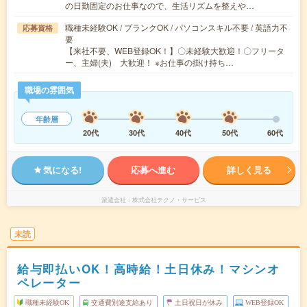
の日勤固定のお仕事なので、生活リズムを整えや…
職種未経験OK / ブランクOK / パソコンスキル不要 / 英語力不
応募資格
要
【来社不要、WEB登録OK！】〇未経験大歓迎！〇フリータ
ー、主婦(夫) 大歓迎！ ※お仕事の掛け持ち…
職場の雰囲気
年齢層
20代
30代
40代
50代
60代
気になる!
応募へ進む
詳しく見る
派遣会社
株式会社テクノ・サービス
未読
給与即払いOK！高時給！土日休み！マシンオ
ペレーター
職種未経験OK
交通費別途支給あり
土日祝日が休み
WEB登録OK