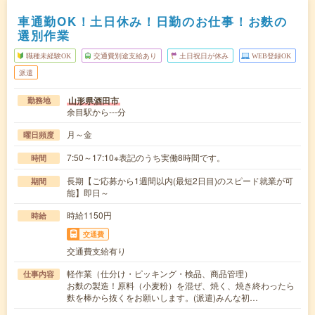
車通勤OK！土日休み！日勤のお仕事！お麩の
選別作業
職種未経験OK
交通費別途支給あり
土日祝日が休み
WEB登録OK
派遣
山形県酒田市
勤務地
余目駅から---分
月～金
曜日頻度
7:50～17:10※表記のうち実働8時間です。
時間
長期【ご応募から1週間以内(最短2日目)のスピード就業が可
期間
能】即日～
時給1150円
時給
交通費
交通費支給有り
軽作業（仕分け・ピッキング・検品、商品管理）
仕事内容
お麩の製造！原料（小麦粉）を混ぜ、焼く、焼き終わったら
麩を棒から抜くをお願いします。(派遣)みんな初…