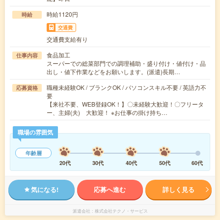
時給1120円
時給
交通費
交通費支給有り
食品加工
仕事内容
スーパーでの総菜部門での調理補助・盛り付け・値付け・品
出し・値下作業などをお願いします。(派遣)長期…
職種未経験OK / ブランクOK / パソコンスキル不要 / 英語力不
応募資格
要
【来社不要、WEB登録OK！】〇未経験大歓迎！〇フリータ
ー、主婦(夫) 大歓迎！ ※お仕事の掛け持ち…
職場の雰囲気
年齢層
20代
30代
40代
50代
60代
気になる!
応募へ進む
詳しく見る
派遣会社
株式会社テクノ・サービス