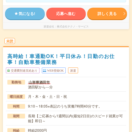
気になる!
応募へ進む
詳しく見る
派遣会社
株式会社テクノ・サービス
未読
高時給！車通勤OK！平日休み！日勤のお仕
事！自動車整備業務
交通費別途支給あり
WEB登録OK
派遣
山形県酒田市
勤務地
酒田駅から---分
月・木・金・土・日・祝
曜日頻度
9:10～18:05※表記のうち実働7時間40分です。
時間
長期【ご応募から1週間以内(最短2日目)のスピード就業が可
期間
能】即日～
時給2000円
時給