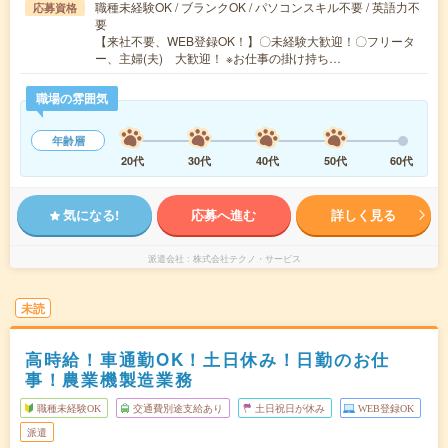
職種未経験OK / ブランクOK / パソコンスキル不要 / 英語力不
応募資格
要
【来社不要、WEB登録OK！】〇未経験大歓迎！〇フリータ
ー、主婦(夫) 大歓迎！ ※お仕事の掛け持ち…
職場の雰囲気
年齢層
20代
30代
40代
50代
60代
気になる!
応募へ進む
詳しく見る
派遣会社
株式会社テクノ・サービス
未読
高時給！車通勤OK！土日休み！日勤のお仕
事！農業機製造業務
職種未経験OK
交通費別途支給あり
土日祝日が休み
WEB登録OK
派遣