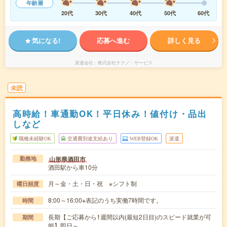
年齢層
20代
30代
40代
50代
60代
気になる!
応募へ進む
詳しく見る
派遣会社
株式会社テクノ・サービス
未読
高時給！車通勤OK！平日休み！値付け・品出
しなど
職種未経験OK
交通費別途支給あり
WEB登録OK
派遣
山形県酒田市
勤務地
酒田駅から車10分
月～金・土・日・祝 ※シフト制
曜日頻度
8:00～16:00※表記のうち実働7時間です。
時間
長期【ご応募から1週間以内(最短2日目)のスピード就業が可
期間
能】即日～