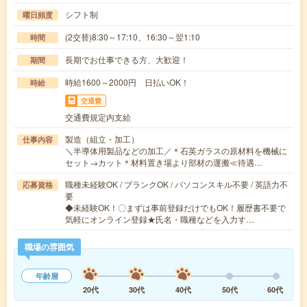
シフト制
曜日頻度
(2交替)8:30～17:10、16:30～翌1:10
時間
長期でお仕事できる方、大歓迎！
期間
時給1600～2000円 日払いOK！
時給
交通費
交通費規定内支給
製造（組立・加工）
仕事内容
＼半導体用製品などの加工／＊石英ガラスの原材料を機械に
セット→カット＊材料置き場より部材の運搬≪待遇…
職種未経験OK / ブランクOK / パソコンスキル不要 / 英語力不
応募資格
要
◆未経験OK！〇まずは事前登録だけでもOK！履歴書不要で
気軽にオンライン登録★氏名・職種などを入力す…
職場の雰囲気
年齢層
20代
30代
40代
50代
60代