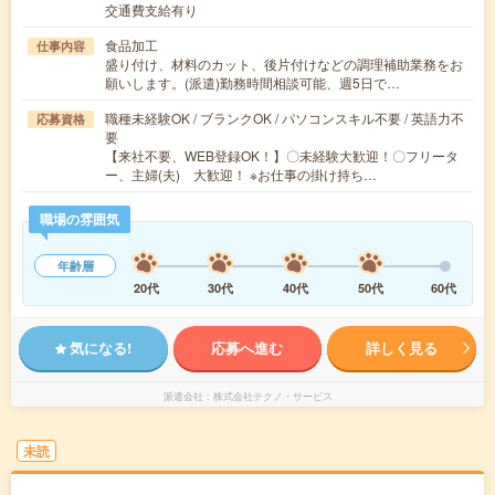
交通費支給有り
食品加工
仕事内容
盛り付け、材料のカット、後片付けなどの調理補助業務をお
願いします。(派遣)勤務時間相談可能、週5日で…
職種未経験OK / ブランクOK / パソコンスキル不要 / 英語力不
応募資格
要
【来社不要、WEB登録OK！】〇未経験大歓迎！〇フリータ
ー、主婦(夫) 大歓迎！ ※お仕事の掛け持ち…
職場の雰囲気
年齢層
20代
30代
40代
50代
60代
気になる!
応募へ進む
詳しく見る
派遣会社
株式会社テクノ・サービス
未読