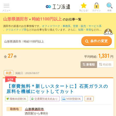
メニュー
気になる!
ログイン
検索
山形県酒田市
×
時給1100円以上
のお仕事一覧
酒田市の派遣のお仕事情報です。
オフィスワーク・事務系
、
営業・販売・サービス系
、
クリエイティブ系
などのお仕事を取り揃えています。さらに、
短期
・
単発
などの期
間や、
職種未経験OK
などのこだわり条件で絞り込んでいただけます。
条件の変更
山形県酒田市 / 時給1100円以上
27
1,331
全
件
平均時給:
円
時給順
新着順
未読
掲載日
2026/08/07
NEW
【寮費無料＊新しいスタートに】石英ガラスの
原料を機械にセットしてカット
職種未経験OK
交通費別途支給あり
WEB登録OK
派遣
山形県酒田市
勤務地
酒田駅から車8分