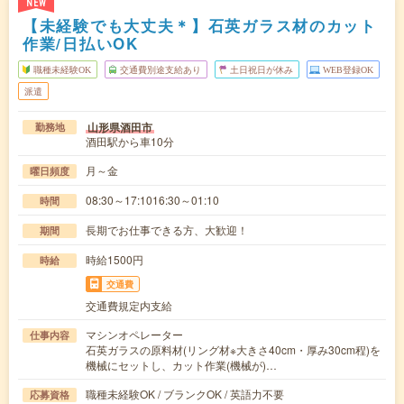
NEW
【未経験でも大丈夫＊】石英ガラス材のカット
作業/日払いOK
職種未経験OK
交通費別途支給あり
土日祝日が休み
WEB登録OK
派遣
山形県酒田市
勤務地
酒田駅から車10分
月～金
曜日頻度
08:30～17:1016:30～01:10
時間
長期でお仕事できる方、大歓迎！
期間
時給1500円
時給
交通費
交通費規定内支給
マシンオペレーター
仕事内容
石英ガラスの原料材(リング材※大きさ40cm・厚み30cm程)を
機械にセットし、カット作業(機械が)…
職種未経験OK / ブランクOK / 英語力不要
応募資格