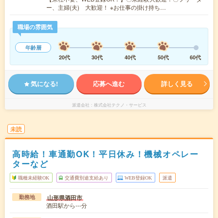
ー、主婦(夫) 大歓迎！ ※お仕事の掛け持ち…
職場の雰囲気
年齢層
20代
30代
40代
50代
60代
気になる!
応募へ進む
詳しく見る
派遣会社
株式会社テクノ・サービス
未読
高時給！車通勤OK！平日休み！機械オペレー
ターなど
職種未経験OK
交通費別途支給あり
WEB登録OK
派遣
山形県酒田市
勤務地
酒田駅から---分