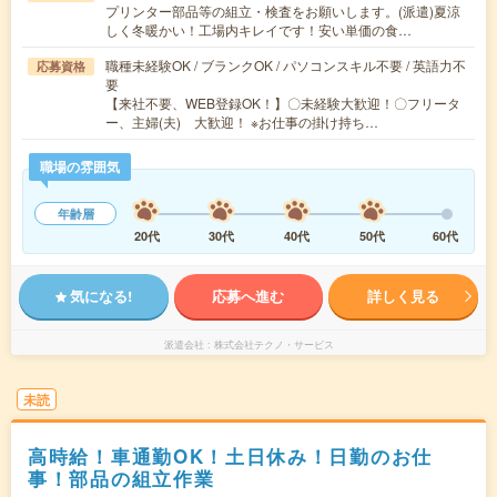
プリンター部品等の組立・検査をお願いします。(派遣)夏涼
しく冬暖かい！工場内キレイです！安い単価の食…
職種未経験OK / ブランクOK / パソコンスキル不要 / 英語力不
応募資格
要
【来社不要、WEB登録OK！】〇未経験大歓迎！〇フリータ
ー、主婦(夫) 大歓迎！ ※お仕事の掛け持ち…
職場の雰囲気
年齢層
20代
30代
40代
50代
60代
気になる!
応募へ進む
詳しく見る
派遣会社
株式会社テクノ・サービス
未読
高時給！車通勤OK！土日休み！日勤のお仕
事！部品の組立作業