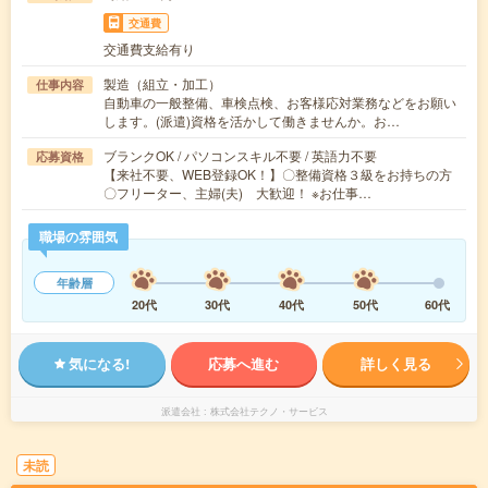
交通費
交通費支給有り
製造（組立・加工）
仕事内容
自動車の一般整備、車検点検、お客様応対業務などをお願い
します。(派遣)資格を活かして働きませんか。お…
ブランクOK / パソコンスキル不要 / 英語力不要
応募資格
【来社不要、WEB登録OK！】〇整備資格３級をお持ちの方
〇フリーター、主婦(夫) 大歓迎！ ※お仕事…
職場の雰囲気
年齢層
20代
30代
40代
50代
60代
気になる!
応募へ進む
詳しく見る
派遣会社
株式会社テクノ・サービス
未読