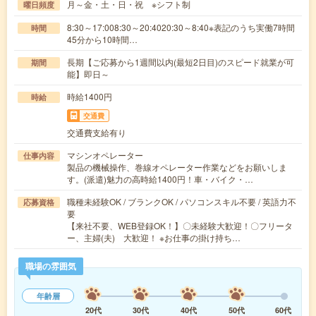
月～金・土・日・祝 ※シフト制
曜日頻度
8:30～17:008:30～20:4020:30～8:40※表記のうち実働7時間
時間
45分から10時間…
長期【ご応募から1週間以内(最短2日目)のスピード就業が可
期間
能】即日～
時給1400円
時給
交通費
交通費支給有り
マシンオペレーター
仕事内容
製品の機械操作、巻線オペレーター作業などをお願いしま
す。(派遣)魅力の高時給1400円！車・バイク・…
職種未経験OK / ブランクOK / パソコンスキル不要 / 英語力不
応募資格
要
【来社不要、WEB登録OK！】〇未経験大歓迎！〇フリータ
ー、主婦(夫) 大歓迎！ ※お仕事の掛け持ち…
職場の雰囲気
年齢層
20代
30代
40代
50代
60代