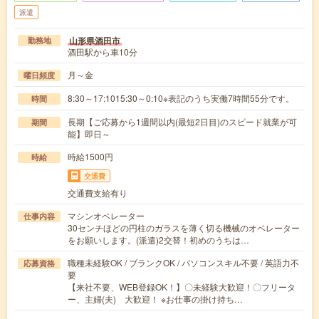
派遣
山形県酒田市
勤務地
酒田駅から車10分
月～金
曜日頻度
8:30～17:1015:30～0:10※表記のうち実働7時間55分です。
時間
長期【ご応募から1週間以内(最短2日目)のスピード就業が可
期間
能】即日～
時給1500円
時給
交通費
交通費支給有り
マシンオペレーター
仕事内容
30センチほどの円柱のガラスを薄く切る機械のオペレーター
をお願いします。(派遣)2交替！初めのうちは…
職種未経験OK / ブランクOK / パソコンスキル不要 / 英語力不
応募資格
要
【来社不要、WEB登録OK！】〇未経験大歓迎！〇フリータ
ー、主婦(夫) 大歓迎！ ※お仕事の掛け持ち…