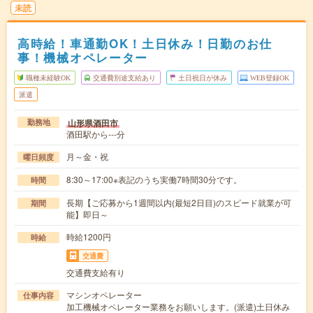
未読
高時給！車通勤OK！土日休み！日勤のお仕
事！機械オペレーター
職種未経験OK
交通費別途支給あり
土日祝日が休み
WEB登録OK
派遣
山形県酒田市
勤務地
酒田駅から---分
月～金・祝
曜日頻度
8:30～17:00※表記のうち実働7時間30分です。
時間
長期【ご応募から1週間以内(最短2日目)のスピード就業が可
期間
能】即日～
時給1200円
時給
交通費
交通費支給有り
マシンオペレーター
仕事内容
加工機械オペレーター業務をお願いします。(派遣)土日休み