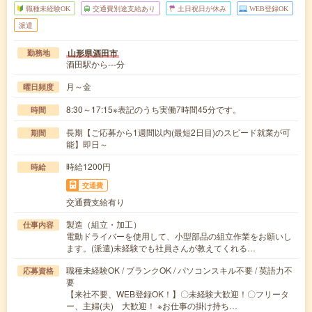
職種未経験OK
交通費別途支給あり
土日祝日が休み
WEB登録OK
派遣
山形県酒田市
勤務地
酒田駅から---分
月～金
曜日頻度
8:30～17:15※表記のうち実働7時間45分です。
時間
長期【ご応募から1週間以内(最短2日目)のスピード就業が可
期間
能】即日～
時給1200円
時給
交通費
交通費支給有り
製造（組立・加工）
仕事内容
電動ドライバーを使用して、小型部品の組立作業をお願いし
ます。(派遣)未経験でも社員さんが教えてくれる…
職種未経験OK / ブランクOK / パソコンスキル不要 / 英語力不
応募資格
要
【来社不要、WEB登録OK！】〇未経験大歓迎！〇フリータ
ー、主婦(夫) 大歓迎！ ※お仕事の掛け持ち…