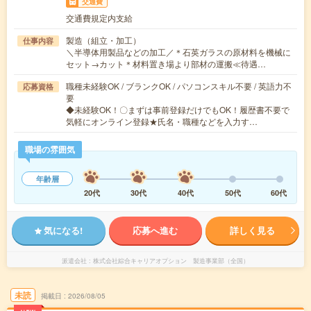
交通費
交通費規定内支給
製造（組立・加工）
仕事内容
＼半導体用製品などの加工／＊石英ガラスの原材料を機械に
セット→カット＊材料置き場より部材の運搬≪待遇…
職種未経験OK / ブランクOK / パソコンスキル不要 / 英語力不
応募資格
要
◆未経験OK！〇まずは事前登録だけでもOK！履歴書不要で
気軽にオンライン登録★氏名・職種などを入力す…
職場の雰囲気
年齢層
20代
30代
40代
50代
60代
気になる!
応募へ進む
詳しく見る
派遣会社
株式会社綜合キャリアオプション 製造事業部（全国）
未読
掲載日
2026/08/05