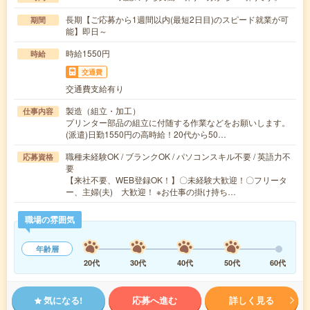
長期【ご応募から1週間以内(最短2日目)のスピード就業が可
期間
能】即日～
時給1550円
時給
交通費
交通費支給有り
製造（組立・加工）
仕事内容
プリンター部品の組立に付随する作業などをお願いします。
(派遣)日勤1550円の高時給！20代から50…
職種未経験OK / ブランクOK / パソコンスキル不要 / 英語力不
応募資格
要
【来社不要、WEB登録OK！】〇未経験大歓迎！〇フリータ
ー、主婦(夫) 大歓迎！ ※お仕事の掛け持ち…
職場の雰囲気
年齢層
20代
30代
40代
50代
60代
気になる!
応募へ進む
詳しく見る