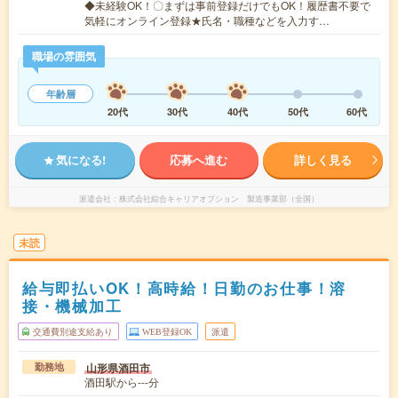
◆未経験OK！〇まずは事前登録だけでもOK！履歴書不要で
気軽にオンライン登録★氏名・職種などを入力す…
職場の雰囲気
年齢層
20代
30代
40代
50代
60代
気になる!
応募へ進む
詳しく見る
派遣会社
株式会社綜合キャリアオプション 製造事業部（全国）
未読
給与即払いOK！高時給！日勤のお仕事！溶
接・機械加工
交通費別途支給あり
WEB登録OK
派遣
山形県酒田市
勤務地
酒田駅から---分