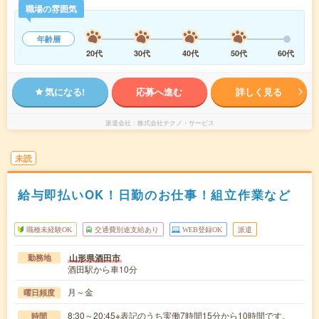
職場の雰囲気
年齢層
20代
30代
40代
50代
60代
気になる!
応募へ進む
詳しく見る
派遣会社
株式会社テクノ・サービス
未読
給与即払いOK！日勤のお仕事！組立作業など
職種未経験OK
交通費別途支給あり
WEB登録OK
派遣
山形県酒田市
勤務地
酒田駅から車10分
月～金
曜日頻度
8:30～20:45※表記のうち実働7時間15分から10時間です。
時間