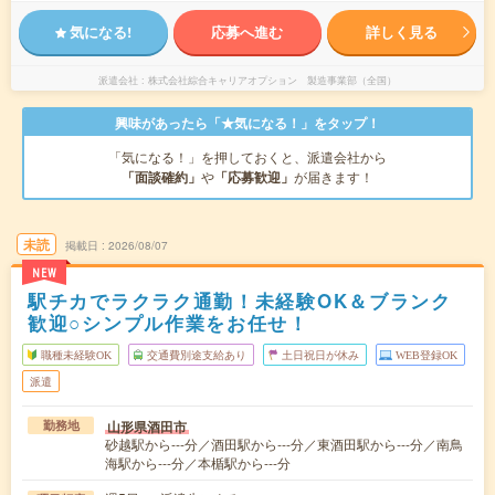
気になる!
応募へ進む
詳しく見る
派遣会社
株式会社綜合キャリアオプション 製造事業部（全国）
興味があったら「★気になる！」をタップ！
「気になる！」を押しておくと、派遣会社から
「面談確約」
や
「応募歓迎」
が届きます！
未読
掲載日
2026/08/07
NEW
駅チカでラクラク通勤！未経験OK＆ブランク
歓迎○シンプル作業をお任せ！
職種未経験OK
交通費別途支給あり
土日祝日が休み
WEB登録OK
派遣
山形県酒田市
勤務地
砂越駅から---分／酒田駅から---分／東酒田駅から---分／南鳥
海駅から---分／本楯駅から---分