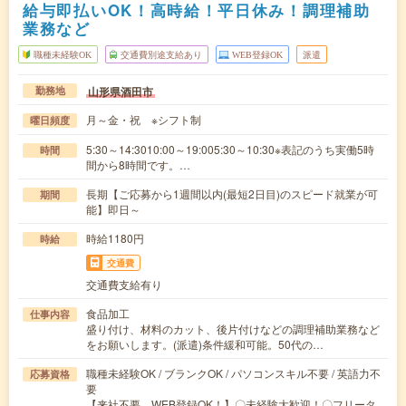
給与即払いOK！高時給！平日休み！調理補助
業務など
職種未経験OK
交通費別途支給あり
WEB登録OK
派遣
山形県酒田市
勤務地
月～金・祝 ※シフト制
曜日頻度
5:30～14:3010:00～19:005:30～10:30※表記のうち実働5時
時間
間から8時間です。…
長期【ご応募から1週間以内(最短2日目)のスピード就業が可
期間
能】即日～
時給1180円
時給
交通費
交通費支給有り
食品加工
仕事内容
盛り付け、材料のカット、後片付けなどの調理補助業務など
をお願いします。(派遣)条件緩和可能。50代の…
職種未経験OK / ブランクOK / パソコンスキル不要 / 英語力不
応募資格
要
【来社不要、WEB登録OK！】〇未経験大歓迎！〇フリータ