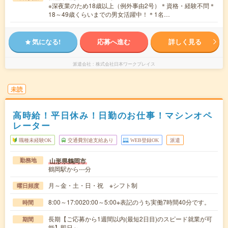
※深夜業のため18歳以上（例外事由2号）＊資格・経験不問＊
18～49歳くらいまでの男女活躍中！＊1名…
気になる!
応募へ進む
詳しく見る
派遣会社
株式会社日本ワークプレイス
未読
高時給！平日休み！日勤のお仕事！マシンオペ
レーター
職種未経験OK
交通費別途支給あり
WEB登録OK
派遣
山形県鶴岡市
勤務地
鶴岡駅から---分
月～金・土・日・祝 ※シフト制
曜日頻度
8:00～17:0020:00～5:00※表記のうち実働7時間40分です。
時間
長期【ご応募から1週間以内(最短2日目)のスピード就業が可
期間
能】即日～