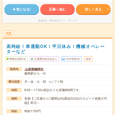
気になる!
応募へ進む
詳しく見る
派遣会社
株式会社テクノ・サービス
未読
高時給！車通勤OK！平日休み！機械オペレー
ターなど
職種未経験OK
交通費別途支給あり
WEB登録OK
派遣
山形県鶴岡市
勤務地
藤島駅から---分
月～金・土・祝 ※シフト制
曜日頻度
8:00～17:00※表記のうち実働8時間です。
時間
長期【ご応募から1週間以内(最短2日目)のスピード就業が可
期間
能】即日～
時給1150円
時給