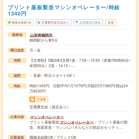
プリント基板製造マシンオペレーター/時給
1340円
職種未経験OK
交通費別途支給あり
土日祝日が休み
派遣
山形県鶴岡市
勤務地
鶴岡駅から車5分
月～金
曜日頻度
【交替制】5勤2休3交替1直：7:05～15:50（実働7時間45分/
時間
休憩60分）2直：14:15～…
・長期・即日スタートOK！
期間
時給1340円 日額平均1万1079円/月額23万1580円/残込24
時給
万8330円
交通費
交通費支給（規定あり）
マシンオペレーター
仕事内容
プリント基板製造
・プリント基板の製
マシンオペレーター
造、表面実装・マシンにパネルなどの部品をセッティ…
職種未経験OK / ブランクOK
応募資格