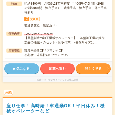
時給1400円 月収例:28万円程度（1400円×7.5時間×20日
時給
+残業30時間、深夜手当）・残業手当、深夜手当、休出手当
等あり
交通費
交通費支給（規定あり）
マシンオペレーター
仕事内容
【基盤製造の加工機械オペレーター】・基盤加工機の操作・
製品の機械へのセット・回収作業 ※基盤サイズは…
職種未経験OK / ブランクOK
応募資格
初心者・未経験OK ブランクOK
気になる!
応募へ進む
詳しく見る
派遣会社
サンヴァーテックス株式会社
未読
座り仕事！高時給！車通勤OK！平日休み！機
械オペレーターなど