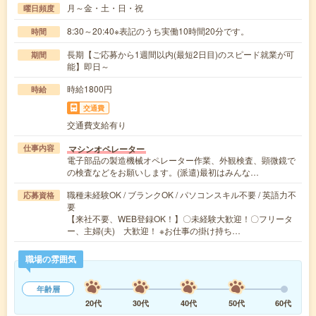
月～金・土・日・祝
曜日頻度
8:30～20:40※表記のうち実働10時間20分です。
時間
長期【ご応募から1週間以内(最短2日目)のスピード就業が可
期間
能】即日～
時給1800円
時給
交通費
交通費支給有り
マシンオペレーター
仕事内容
電子部品の製造機械オペレーター作業、外観検査、顕微鏡で
の検査などをお願いします。(派遣)最初はみんな…
職種未経験OK / ブランクOK / パソコンスキル不要 / 英語力不
応募資格
要
【来社不要、WEB登録OK！】〇未経験大歓迎！〇フリータ
ー、主婦(夫) 大歓迎！ ※お仕事の掛け持ち…
職場の雰囲気
年齢層
20代
30代
40代
50代
60代