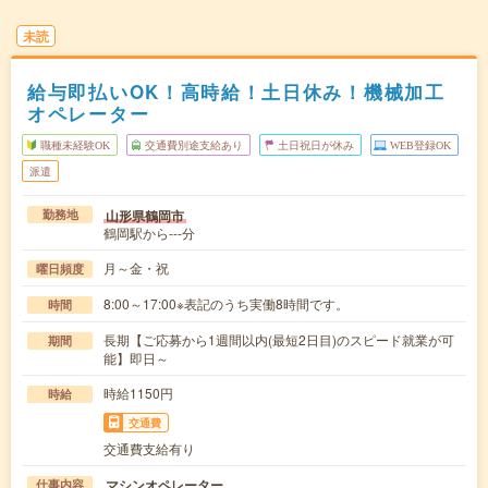
未読
給与即払いOK！高時給！土日休み！機械加工
オペレーター
職種未経験OK
交通費別途支給あり
土日祝日が休み
WEB登録OK
派遣
山形県鶴岡市
勤務地
鶴岡駅から---分
月～金・祝
曜日頻度
8:00～17:00※表記のうち実働8時間です。
時間
長期【ご応募から1週間以内(最短2日目)のスピード就業が可
期間
能】即日～
時給1150円
時給
交通費
交通費支給有り
マシンオペレーター
仕事内容