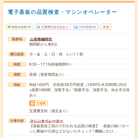
電子基板の品質検査・マシンオペレーター
職種未経験OK
交通費別途支給あり
WEB登録OK
派遣
山形県鶴岡市
勤務地
鶴岡駅から車5分
月～金・土・日・祝 ※シフト制
曜日頻度
8:30～17:15(研修期間中）
時間
長期（更新期間あり）
期間
時給1400円 月収例:28万円程度（1400円×8.25時間×20日
時給
+残業16時間、深夜手当）*残業手当、深夜手当、休出手当等
あり
交通費
交通費支給（規定あり）
マシンオペレーター
仕事内容
【基板製造工程ので行われる品質の検査】・基板の銅パター
ンに断線や欠損などがないかチェック└機械にかけ…