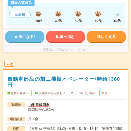
職場の雰囲気
年齢層
20代
30代
40代
50代
60代
気になる!
応募へ進む
詳しく見る
派遣会社
株式会社テクノ・サービス
未読
自動車部品の加工機械オペレーター/時給1360
円
職種未経験OK
交通費別途支給あり
土日祝日が休み
派遣
山形県鶴岡市
勤務地
鶴岡駅から車3分
月～金
曜日頻度
【日勤 or 交替制】5勤2休日勤：8:15～17:10（実働7時間50
時間