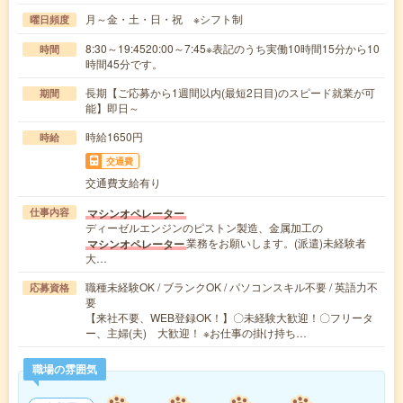
月～金・土・日・祝 ※シフト制
曜日頻度
8:30～19:4520:00～7:45※表記のうち実働10時間15分から10
時間
時間45分です。
長期【ご応募から1週間以内(最短2日目)のスピード就業が可
期間
能】即日～
時給1650円
時給
交通費
交通費支給有り
マシンオペレーター
仕事内容
ディーゼルエンジンのピストン製造、金属加工の
業務をお願いします。(派遣)未経験者
マシンオペレーター
大…
職種未経験OK / ブランクOK / パソコンスキル不要 / 英語力不
応募資格
要
【来社不要、WEB登録OK！】〇未経験大歓迎！〇フリータ
ー、主婦(夫) 大歓迎！ ※お仕事の掛け持ち…
職場の雰囲気