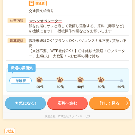
交通費
交通費支給有り
マシンオペレーター
仕事内容
卵をお湯にサッと通して殺菌し選別する、原料（卵液など）
を機械にセット・機械操作作業などをお願いします…
職種未経験OK / ブランクOK / パソコンスキル不要 / 英語力不
応募資格
要
【来社不要、WEB登録OK！】〇未経験大歓迎！〇フリータ
ー、主婦(夫) 大歓迎！ ※お仕事の掛け持ち…
職場の雰囲気
年齢層
20代
30代
40代
50代
60代
気になる!
応募へ進む
詳しく見る
派遣会社
株式会社テクノ・サービス
未読