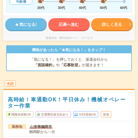
年齢層
20代
30代
40代
50代
60代
気になる!
応募へ進む
詳しく見る
派遣会社
株式会社テクノ・サービス
興味があったら「★気になる！」をタップ！
「気になる！」を押しておくと、派遣会社から
「面談確約」
や
「応募歓迎」
が届きます！
未読
高時給！車通勤OK！平日休み！機械オペレー
ター作業
職種未経験OK
交通費別途支給あり
WEB登録OK
派遣
山形県鶴岡市
勤務地
鶴岡駅から---分