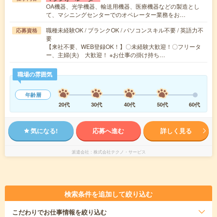
OA機器、光学機器、輸送用機器、医療機器などの製造とし
て、マシニングセンターでのオペレーター業務をお…
職種未経験OK / ブランクOK / パソコンスキル不要 / 英語力不
応募資格
要
【来社不要、WEB登録OK！】〇未経験大歓迎！〇フリータ
ー、主婦(夫) 大歓迎！ ※お仕事の掛け持ち…
職場の雰囲気
年齢層
20代
30代
40代
50代
60代
気になる!
応募へ進む
詳しく見る
派遣会社
株式会社テクノ・サービス
検索条件を追加して絞り込む
こだわり
でお仕事情報を絞り込む