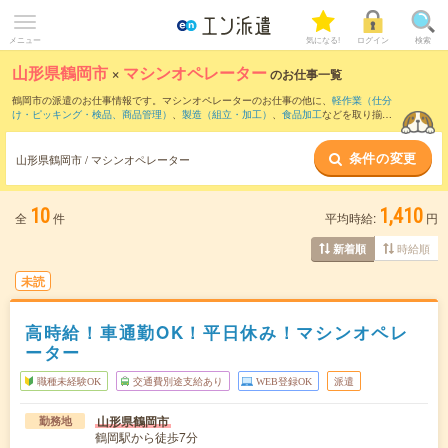
メニュー
気になる!
ログイン
検索
山形県鶴岡市
×
マシンオペレーター
のお仕事一覧
鶴岡市の派遣のお仕事情報です。マシンオペレーターのお仕事の他に、
軽作業（仕分
け・ピッキング・検品、商品管理）
、
製造（組立・加工）
、
食品加工
などを取り揃え
ています。さらに、
短期
・
単発
などの期間や、
職種未経験OK
などのこだわり条件で絞
り込んでいただけます。職種辞典：
マシンオペレーターのお仕事とは？とは？
条件の変更
山形県鶴岡市 / マシンオペレーター
10
1,410
全
件
平均時給:
円
時給順
新着順
未読
高時給！車通勤OK！平日休み！マシンオペレ
ーター
職種未経験OK
交通費別途支給あり
WEB登録OK
派遣
山形県鶴岡市
勤務地
鶴岡駅から徒歩7分