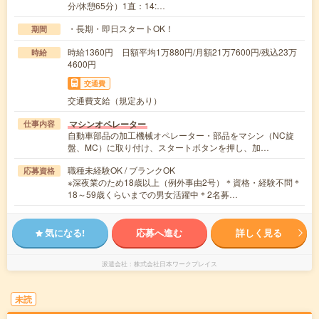
分/休憩65分）1直：14:…
・長期・即日スタートOK！
期間
時給1360円 日額平均1万880円/月額21万7600円/残込23万
時給
4600円
交通費
交通費支給（規定あり）
マシンオペレーター
仕事内容
自動車部品の加工機械オペレーター・部品をマシン（NC旋
盤、MC）に取り付け、スタートボタンを押し、加…
職種未経験OK / ブランクOK
応募資格
※深夜業のため18歳以上（例外事由2号）＊資格・経験不問＊
18～59歳くらいまでの男女活躍中＊2名募…
気になる!
応募へ進む
詳しく見る
派遣会社
株式会社日本ワークプレイス
未読