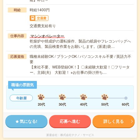
時給1400円
時給
交通費
交通費支給有り
マシンオペレーター
仕事内容
乾燥炉や焼成炉の運転操作、製品の紙袋やフレコンバッグへ
の充填、製品検査作業をお願いします。(派遣)袋…
職種未経験OK / ブランクOK / パソコンスキル不要 / 英語力不
応募資格
要
【来社不要、WEB登録OK！】〇未経験大歓迎！〇フリータ
ー、主婦(夫) 大歓迎！ ※お仕事の掛け持ち…
職場の雰囲気
年齢層
20代
30代
40代
50代
60代
気になる!
応募へ進む
詳しく見る
派遣会社
株式会社テクノ・サービス