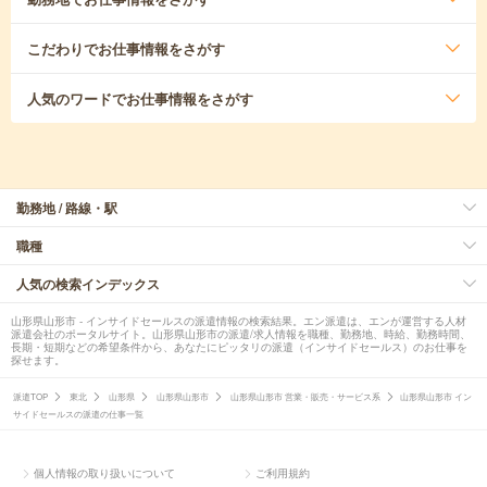
こだわり
でお仕事情報をさがす
人気のワード
でお仕事情報をさがす
勤務地 / 路線・駅
職種
人気の検索インデックス
山形県山形市 - インサイドセールスの派遣情報の検索結果。エン派遣は、エンが運営する人材
派遣会社のポータルサイト。山形県山形市の派遣/求人情報を職種、勤務地、時給、勤務時間、
長期・短期などの希望条件から、あなたにピッタリの派遣（インサイドセールス）のお仕事を
探せます。
派遣TOP
東北
山形県
山形県山形市
山形県山形市 営業・販売・サービス系
山形県山形市 イン
サイドセールスの派遣の仕事一覧
個人情報の取り扱いについて
ご利用規約