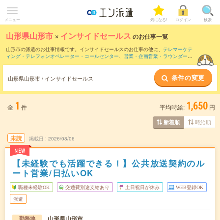
メニュー
気になる!
ログイン
検索
山形県山形市
×
インサイドセールス
のお仕事一覧
山形市の派遣のお仕事情報です。インサイドセールスのお仕事の他に、
テレマーケテ
ィング・テレフォンオペレーター・コールセンター
、
営業・企画営業・ラウンダー
、
窓口・ショールーム・カウンター受付
などを取り揃えています。さらに、
短期
・
単発
などの期間や、
職種未経験OK
などのこだわり条件で絞り込んでいただけます。職種辞
条件の変更
典：
インサイドセールスのお仕事とは？とは？
営業アシスタントのお仕事とは？と
山形県山形市 / インサイドセールス
は？
1
1,650
全
件
平均時給:
円
時給順
新着順
未読
掲載日
2026/08/06
NEW
【未経験でも活躍できる！】公共放送契約のル
ート営業/日払いOK
職種未経験OK
交通費別途支給あり
土日祝日が休み
WEB登録OK
派遣
山形県山形市
勤務地