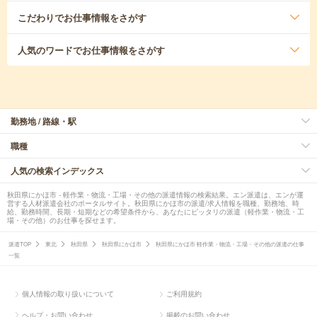
こだわり
でお仕事情報をさがす
人気のワード
でお仕事情報をさがす
勤務地 / 路線・駅
職種
人気の検索インデックス
秋田県にかほ市 - 軽作業・物流・工場・その他の派遣情報の検索結果。エン派遣は、エンが運
営する人材派遣会社のポータルサイト。秋田県にかほ市の派遣/求人情報を職種、勤務地、時
給、勤務時間、長期・短期などの希望条件から、あなたにピッタリの派遣（軽作業・物流・工
場・その他）のお仕事を探せます。
派遣TOP
東北
秋田県
秋田県にかほ市
秋田県にかほ市 軽作業・物流・工場・その他の派遣の仕事
一覧
個人情報の取り扱いについて
ご利用規約
ヘルプ・お問い合わせ
掲載のお問い合わせ