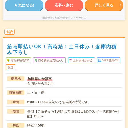
気になる!
応募へ進む
詳しく見る
派遣会社
株式会社テクノ・サービス
未読
給与即払いOK！高時給！土日休み！倉庫内積
み下ろし
職種未経験OK
交通費別途支給あり
土日祝日が休み
WEB登録OK
派遣
秋田県にかほ市
勤務地
金浦駅から車6分
土・日・祝
曜日頻度
8:00～17:00※表記のうち実働8時間です。
時間
長期【ご応募から1週間以内(最短2日目)のスピード就業が可
期間
能】即日～
時給1150円
時給