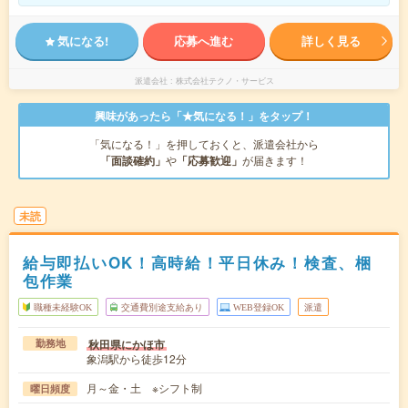
気になる!
応募へ進む
詳しく見る
派遣会社
株式会社テクノ・サービス
興味があったら「★気になる！」をタップ！
「気になる！」を押しておくと、派遣会社から
「面談確約」
や
「応募歓迎」
が届きます！
未読
給与即払いOK！高時給！平日休み！検査、梱
包作業
職種未経験OK
交通費別途支給あり
WEB登録OK
派遣
秋田県にかほ市
勤務地
象潟駅から徒歩12分
月～金・土 ※シフト制
曜日頻度