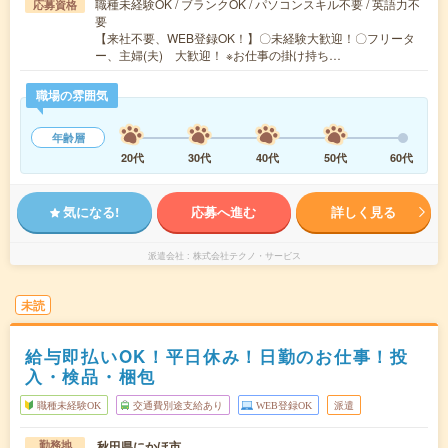
職種未経験OK / ブランクOK / パソコンスキル不要 / 英語力不
応募資格
要
【来社不要、WEB登録OK！】〇未経験大歓迎！〇フリータ
ー、主婦(夫) 大歓迎！ ※お仕事の掛け持ち…
職場の雰囲気
年齢層
20代
30代
40代
50代
60代
気になる!
応募へ進む
詳しく見る
派遣会社
株式会社テクノ・サービス
未読
給与即払いOK！平日休み！日勤のお仕事！投
入・検品・梱包
職種未経験OK
交通費別途支給あり
WEB登録OK
派遣
秋田県にかほ市
勤務地