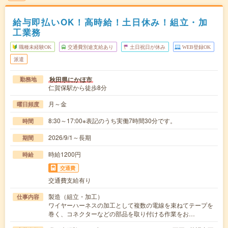
給与即払いOK！高時給！土日休み！組立・加
工業務
職種未経験OK
交通費別途支給あり
土日祝日が休み
WEB登録OK
派遣
秋田県にかほ市
勤務地
仁賀保駅から徒歩8分
月～金
曜日頻度
8:30～17:00※表記のうち実働7時間30分です。
時間
2026/9/1～長期
期間
時給1200円
時給
交通費
交通費支給有り
製造（組立・加工）
仕事内容
ワイヤーハーネスの加工として複数の電線を束ねてテープを
巻く、コネクターなどの部品を取り付ける作業をお…