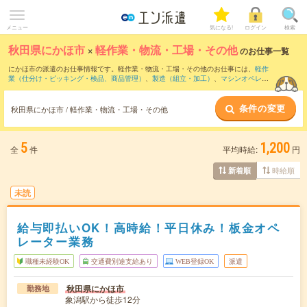
メニュー
気になる!
ログイン
検索
秋田県にかほ市
×
軽作業・物流・工場・その他
のお仕事一覧
にかほ市の派遣のお仕事情報です。軽作業・物流・工場・その他のお仕事には、
軽作
業（仕分け・ピッキング・検品、商品管理）
、
製造（組立・加工）
、
マシンオペレー
ター
などがあります。さらに、
短期
・
単発
などの期間や、
職種未経験OK
などのこだわ
り条件で絞り込んでいただけます。
条件の変更
秋田県にかほ市 / 軽作業・物流・工場・その他
5
1,200
全
件
平均時給:
円
時給順
新着順
未読
給与即払いOK！高時給！平日休み！板金オペ
レーター業務
職種未経験OK
交通費別途支給あり
WEB登録OK
派遣
秋田県にかほ市
勤務地
象潟駅から徒歩12分