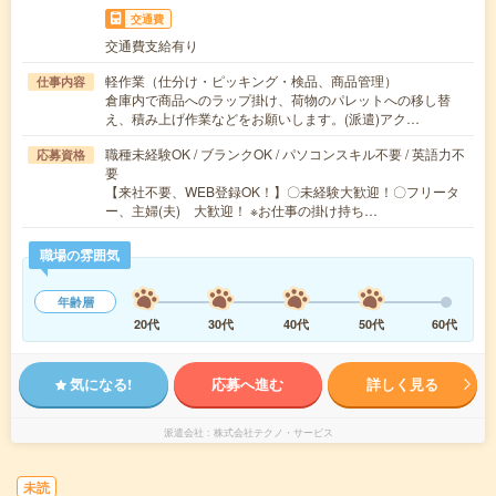
交通費
交通費支給有り
軽作業（仕分け・ピッキング・検品、商品管理）
仕事内容
倉庫内で商品へのラップ掛け、荷物のパレットへの移し替
え、積み上げ作業などをお願いします。(派遣)アク…
職種未経験OK / ブランクOK / パソコンスキル不要 / 英語力不
応募資格
要
【来社不要、WEB登録OK！】〇未経験大歓迎！〇フリータ
ー、主婦(夫) 大歓迎！ ※お仕事の掛け持ち…
職場の雰囲気
年齢層
20代
30代
40代
50代
60代
気になる!
応募へ進む
詳しく見る
派遣会社
株式会社テクノ・サービス
未読