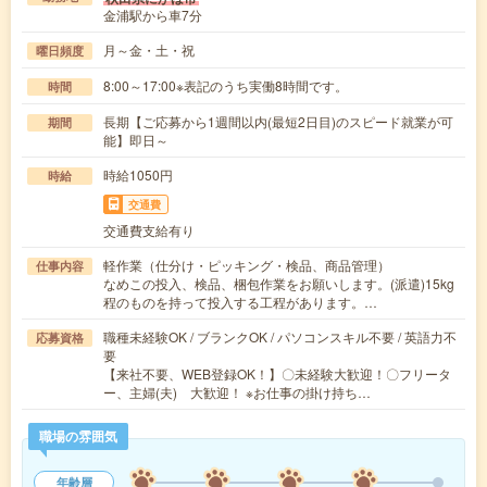
金浦駅から車7分
月～金・土・祝
曜日頻度
8:00～17:00※表記のうち実働8時間です。
時間
長期【ご応募から1週間以内(最短2日目)のスピード就業が可
期間
能】即日～
時給1050円
時給
交通費
交通費支給有り
軽作業（仕分け・ピッキング・検品、商品管理）
仕事内容
なめこの投入、検品、梱包作業をお願いします。(派遣)15kg
程のものを持って投入する工程があります。…
職種未経験OK / ブランクOK / パソコンスキル不要 / 英語力不
応募資格
要
【来社不要、WEB登録OK！】〇未経験大歓迎！〇フリータ
ー、主婦(夫) 大歓迎！ ※お仕事の掛け持ち…
職場の雰囲気
年齢層