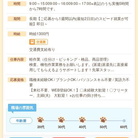
9:00～15:009:00～16:009:00～17:00※表記のうち実働5時間
時間
から7時間です。
長期【ご応募から1週間以内(最短2日目)のスピード就業が可
期間
能】即日～
時給1300円
時給
交通費
交通費支給有り
軽作業（仕分け・ピッキング・検品、商品管理）
仕事内容
検査、梱包作業業務をお願いします。(派遣)派遣先に直接雇
用してもらえるようサポートします！先輩スタッ…
職種未経験OK / ブランクOK / パソコンスキル不要 / 英語力不
応募資格
要
【来社不要、WEB登録OK！】〇未経験大歓迎！〇フリータ
ー、主婦(夫) 大歓迎！ ※お仕事の掛け持ち…
職場の雰囲気
年齢層
20代
30代
40代
50代
60代