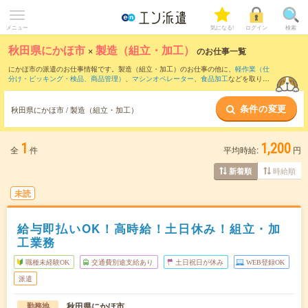
メニュー
気になる!
ログイン
検索
秋田県にかほ市
×
製造（組立・加工）
のお仕事一覧
にかほ市の派遣のお仕事情報です。製造（組立・加工）のお仕事の他に、
軽作業（仕
分け・ピッキング・検品、商品管理）
、
マシンオペレーター
、
食品加工
などを取り揃
えています。さらに、
短期
・
単発
などの期間や、
職種未経験OK
などのこだわり条件で
絞り込んでいただけます。職種辞典：
製造（組立・加工）のお仕事とは？とは？
条件の変更
秋田県にかほ市 / 製造（組立・加工）
1
1,200
全
件
平均時給:
円
時給順
新着順
未読
給与即払いOK！高時給！土日休み！組立・加
工業務
職種未経験OK
交通費別途支給あり
土日祝日が休み
WEB登録OK
派遣
秋田県にかほ市
勤務地