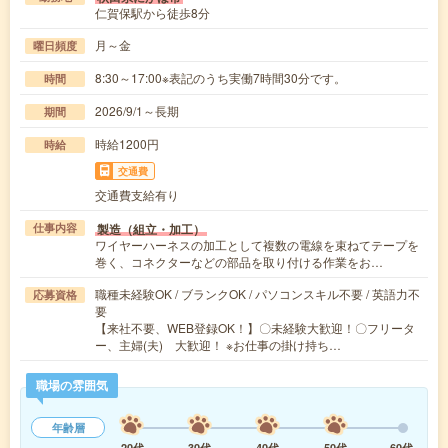
仁賀保駅から徒歩8分
月～金
曜日頻度
8:30～17:00※表記のうち実働7時間30分です。
時間
2026/9/1～長期
期間
時給1200円
時給
交通費
交通費支給有り
製造（組立・加工）
仕事内容
ワイヤーハーネスの加工として複数の電線を束ねてテープを
巻く、コネクターなどの部品を取り付ける作業をお…
職種未経験OK / ブランクOK / パソコンスキル不要 / 英語力不
応募資格
要
【来社不要、WEB登録OK！】〇未経験大歓迎！〇フリータ
ー、主婦(夫) 大歓迎！ ※お仕事の掛け持ち…
職場の雰囲気
年齢層
20代
30代
40代
50代
60代