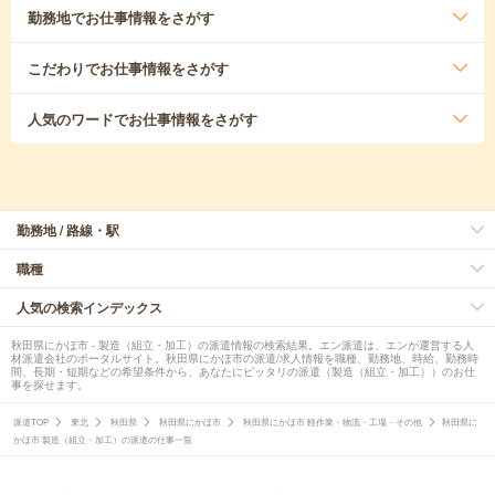
勤務地
でお仕事情報をさがす
こだわり
でお仕事情報をさがす
人気のワード
でお仕事情報をさがす
勤務地 / 路線・駅
職種
人気の検索インデックス
秋田県にかほ市 - 製造（組立・加工）の派遣情報の検索結果。エン派遣は、エンが運営する人
材派遣会社のポータルサイト。秋田県にかほ市の派遣/求人情報を職種、勤務地、時給、勤務時
間、長期・短期などの希望条件から、あなたにピッタリの派遣（製造（組立・加工））のお仕
事を探せます。
派遣TOP
東北
秋田県
秋田県にかほ市
秋田県にかほ市 軽作業・物流・工場・その他
秋田県に
かほ市 製造（組立・加工）の派遣の仕事一覧