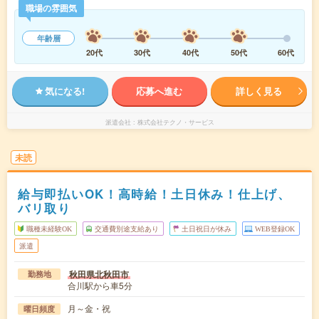
職場の雰囲気
年齢層
20代
30代
40代
50代
60代
気になる!
応募へ進む
詳しく見る
派遣会社
株式会社テクノ・サービス
未読
給与即払いOK！高時給！土日休み！仕上げ、
バリ取り
職種未経験OK
交通費別途支給あり
土日祝日が休み
WEB登録OK
派遣
秋田県北秋田市
勤務地
合川駅から車5分
月～金・祝
曜日頻度