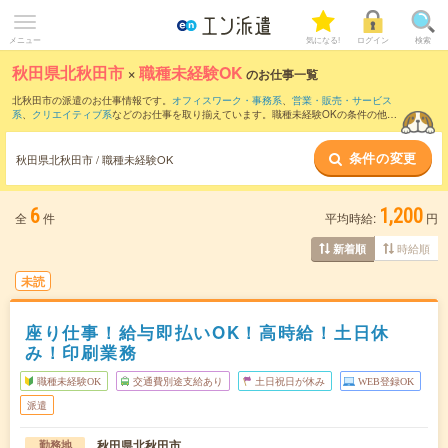
メニュー
気になる!
ログイン
検索
秋田県北秋田市
×
職種未経験OK
のお仕事一覧
北秋田市の派遣のお仕事情報です。
オフィスワーク・事務系
、
営業・販売・サービス
系
、
クリエイティブ系
などのお仕事を取り揃えています。職種未経験OKの条件の他
に、
交通費別途支給あり
、
友だちと一緒の応募OK
、
10名以上の大量募集
などのこだ
わり条件も取り揃えています。
条件の変更
秋田県北秋田市 / 職種未経験OK
6
1,200
全
件
平均時給:
円
時給順
新着順
未読
座り仕事！給与即払いOK！高時給！土日休
み！印刷業務
職種未経験OK
交通費別途支給あり
土日祝日が休み
WEB登録OK
派遣
秋田県北秋田市
勤務地