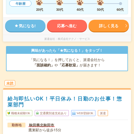
年齢層
20代
30代
40代
50代
60代
気になる!
応募へ進む
詳しく見る
派遣会社
株式会社テクノ・サービス
興味があったら「★気になる！」をタップ！
「気になる！」を押しておくと、派遣会社から
「面談確約」
や
「応募歓迎」
が届きます！
未読
給与即払いOK！平日休み！日勤のお仕事！惣
菜部門
職種未経験OK
交通費別途支給あり
WEB登録OK
派遣
秋田県北秋田市
勤務地
鷹巣駅から徒歩15分