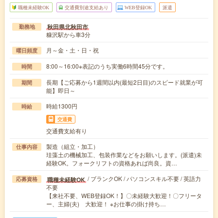
職種未経験OK
交通費別途支給あり
WEB登録OK
派遣
秋田県北秋田市
勤務地
糠沢駅から車3分
月～金・土・日・祝
曜日頻度
8:00～16:00※表記のうち実働6時間45分です。
時間
長期【ご応募から1週間以内(最短2日目)のスピード就業が可
期間
能】即日～
時給1300円
時給
交通費
交通費支給有り
製造（組立・加工）
仕事内容
珪藻土の機械加工、包装作業などをお願いします。(派遣)未
経験OK。フォークリフトの資格あれば尚良。資…
/ ブランクOK / パソコンスキル不要 / 英語力
職種未経験OK
応募資格
不要
【来社不要、WEB登録OK！】〇未経験大歓迎！〇フリータ
ー、主婦(夫) 大歓迎！ ※お仕事の掛け持ち…