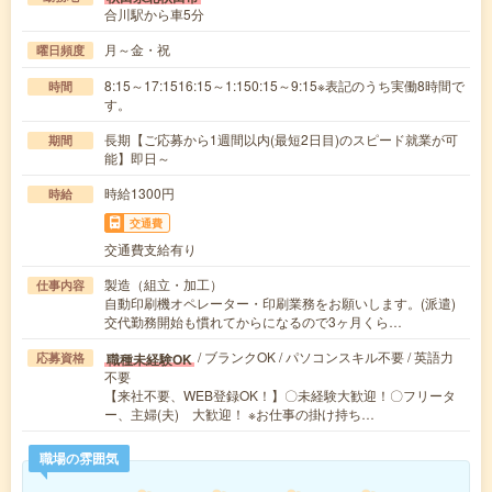
合川駅から車5分
月～金・祝
曜日頻度
8:15～17:1516:15～1:150:15～9:15※表記のうち実働8時間で
時間
す。
長期【ご応募から1週間以内(最短2日目)のスピード就業が可
期間
能】即日～
時給1300円
時給
交通費
交通費支給有り
製造（組立・加工）
仕事内容
自動印刷機オペレーター・印刷業務をお願いします。(派遣)
交代勤務開始も慣れてからになるので3ヶ月くら…
/ ブランクOK / パソコンスキル不要 / 英語力
職種未経験OK
応募資格
不要
【来社不要、WEB登録OK！】〇未経験大歓迎！〇フリータ
ー、主婦(夫) 大歓迎！ ※お仕事の掛け持ち…
職場の雰囲気