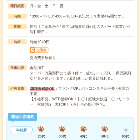
月～金・土・日・祝
曜日頻度
13:00～17:0014:00～18:00※表記のうち実働4時間です。
時間
長期【ご応募から1週間以内(最短2日目)のスピード就業が可
期間
能】即日～
時給1040円
時給
交通費
交通費支給有り
食品加工
仕事内容
スーパー惣菜部門にて盛り付け、値札シール貼り、商品陳列
などをお願いします。(派遣)新しい業界に触れる…
/ ブランクOK / パソコンスキル不要 / 英語力
職種未経験OK
応募資格
不要
【来社不要、WEB登録OK！】〇未経験大歓迎！〇フリータ
ー、主婦(夫) 大歓迎！ ※お仕事の掛け持ち…
職場の雰囲気
年齢層
20代
30代
40代
50代
60代