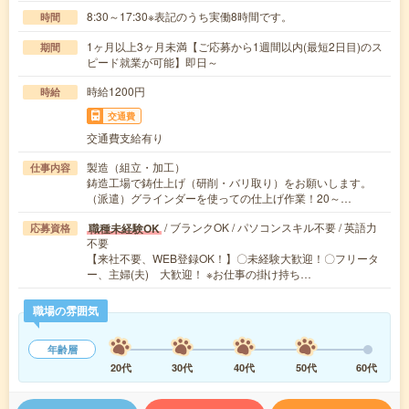
8:30～17:30※表記のうち実働8時間です。
時間
1ヶ月以上3ヶ月未満【ご応募から1週間以内(最短2日目)のス
期間
ピード就業が可能】即日～
時給1200円
時給
交通費
交通費支給有り
製造（組立・加工）
仕事内容
鋳造工場で鋳仕上げ（研削・バリ取り）をお願いします。
（派遣）グラインダーを使っての仕上げ作業！20～…
/ ブランクOK / パソコンスキル不要 / 英語力
職種未経験OK
応募資格
不要
【来社不要、WEB登録OK！】〇未経験大歓迎！〇フリータ
ー、主婦(夫) 大歓迎！ ※お仕事の掛け持ち…
職場の雰囲気
年齢層
20代
30代
40代
50代
60代