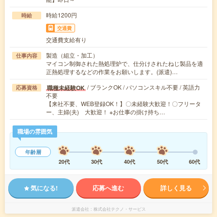
時給1200円
時給
交通費
交通費支給有り
製造（組立・加工）
仕事内容
マイコン制御された熱処理炉で、仕分けされたねじ製品を適
正熱処理するなどの作業をお願いします。(派遣)…
/ ブランクOK / パソコンスキル不要 / 英語力
職種未経験OK
応募資格
不要
【来社不要、WEB登録OK！】〇未経験大歓迎！〇フリータ
ー、主婦(夫) 大歓迎！ ※お仕事の掛け持ち…
職場の雰囲気
年齢層
20代
30代
40代
50代
60代
気になる!
応募へ進む
詳しく見る
派遣会社
株式会社テクノ・サービス