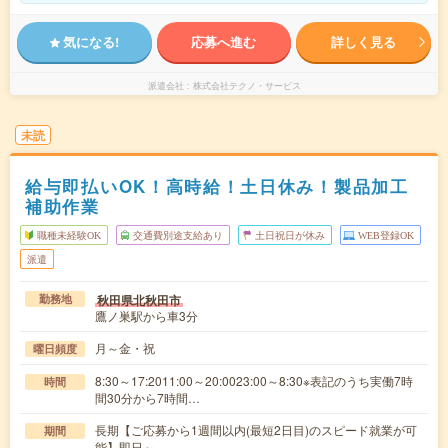
気になる!
応募へ進む
詳しく見る
派遣会社
株式会社テクノ・サービス
未読
給与即払いOK！高時給！土日休み！製品加工
補助作業
職種未経験OK
交通費別途支給あり
土日祝日が休み
WEB登録OK
派遣
秋田県北秋田市
勤務地
鷹ノ巣駅から車3分
月～金・祝
曜日頻度
8:30～17:2011:00～20:0023:00～8:30※表記のうち実働7時
時間
間30分から7時間…
長期【ご応募から1週間以内(最短2日目)のスピード就業が可
期間
能】即日～