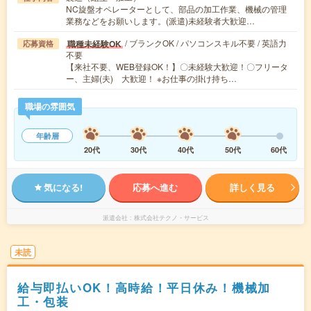
NC旋盤オペレーターとして、部品の加工作業、機械の管理
業務などをお願いします。(派遣)未経験者大歓迎…
/ ブランクOK / パソコンスキル不要 / 英語力
職種未経験OK
応募資格
不要
【来社不要、WEB登録OK！】〇未経験大歓迎！〇フリータ
ー、主婦(夫) 大歓迎！ ※お仕事の掛け持ち…
職場の雰囲気
年齢層
20代
30代
40代
50代
60代
気になる!
応募へ進む
詳しく見る
派遣会社
株式会社テクノ・サービス
未読
給与即払いOK！高時給！平日休み！機械加
工・包装