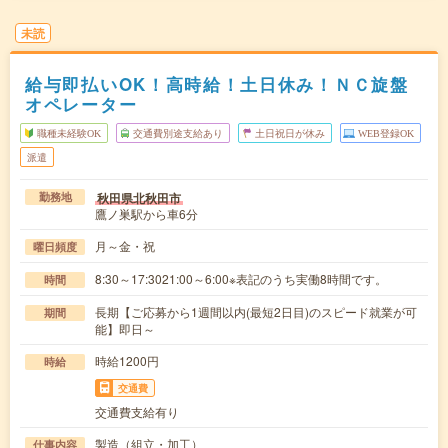
未読
給与即払いOK！高時給！土日休み！ＮＣ旋盤
オペレーター
職種未経験OK
交通費別途支給あり
土日祝日が休み
WEB登録OK
派遣
秋田県北秋田市
勤務地
鷹ノ巣駅から車6分
月～金・祝
曜日頻度
8:30～17:3021:00～6:00※表記のうち実働8時間です。
時間
長期【ご応募から1週間以内(最短2日目)のスピード就業が可
期間
能】即日～
時給1200円
時給
交通費
交通費支給有り
製造（組立・加工）
仕事内容