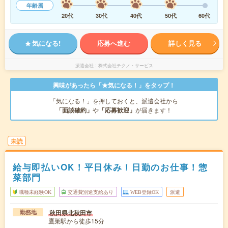
年齢層
20代
30代
40代
50代
60代
気になる!
応募へ進む
詳しく見る
派遣会社
株式会社テクノ・サービス
興味があったら「★気になる！」をタップ！
「気になる！」を押しておくと、派遣会社から
「面談確約」
や
「応募歓迎」
が届きます！
未読
給与即払いOK！平日休み！日勤のお仕事！惣
菜部門
職種未経験OK
交通費別途支給あり
WEB登録OK
派遣
秋田県北秋田市
勤務地
鷹巣駅から徒歩15分