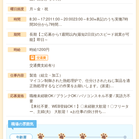
月～金・祝
曜日頻度
8:30～17:2011:00～20:0023:00～8:30※表記のうち実働7時
時間
間30分から7時間…
長期【ご応募から1週間以内(最短2日目)のスピード就業が可
期間
能】即日～
時給1200円
時給
交通費
交通費支給有り
製造（組立・加工）
仕事内容
マイコン制御された熱処理炉で、仕分けされたねじ製品を適
正熱処理するなどの作業をお願いします。(派遣)…
職種未経験OK / ブランクOK / パソコンスキル不要 / 英語力不
応募資格
要
【来社不要、WEB登録OK！】〇未経験大歓迎！〇フリータ
ー、主婦(夫) 大歓迎！ ※お仕事の掛け持ち…
職場の雰囲気
年齢層