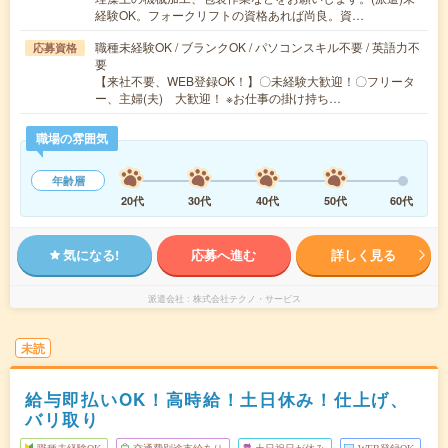
経験OK。フォークリフトの資格あれば尚良。資…
職種未経験OK / ブランクOK / パソコンスキル不要 / 英語力不
応募資格
要
【来社不要、WEB登録OK！】〇未経験大歓迎！〇フリータ
ー、主婦(夫) 大歓迎！ ※お仕事の掛け持ち…
職場の雰囲気
年齢層
20代
30代
40代
50代
60代
気になる!
応募へ進む
詳しく見る
派遣会社
株式会社テクノ・サービス
未読
給与即払いOK！高時給！土日休み！仕上げ、
バリ取り
職種未経験OK
交通費別途支給あり
土日祝日が休み
WEB登録OK