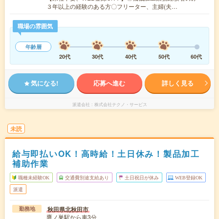
３年以上の経験のある方〇フリーター、主婦(夫…
職場の雰囲気
年齢層
20代
30代
40代
50代
60代
気になる!
応募へ進む
詳しく見る
派遣会社
株式会社テクノ・サービス
未読
給与即払いOK！高時給！土日休み！製品加工
補助作業
職種未経験OK
交通費別途支給あり
土日祝日が休み
WEB登録OK
派遣
秋田県北秋田市
勤務地
鷹ノ巣駅から車3分