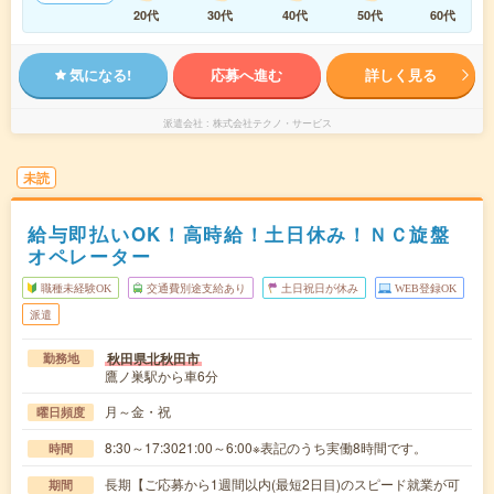
20代
30代
40代
50代
60代
気になる!
応募へ進む
詳しく見る
派遣会社
株式会社テクノ・サービス
未読
給与即払いOK！高時給！土日休み！ＮＣ旋盤
オペレーター
職種未経験OK
交通費別途支給あり
土日祝日が休み
WEB登録OK
派遣
秋田県北秋田市
勤務地
鷹ノ巣駅から車6分
月～金・祝
曜日頻度
8:30～17:3021:00～6:00※表記のうち実働8時間です。
時間
長期【ご応募から1週間以内(最短2日目)のスピード就業が可
期間