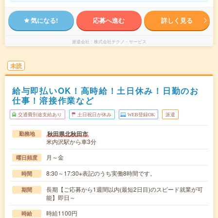
気になる!
応募へ進む
詳しく見る
派遣会社
株式会社テクノ・サービス
未読
給与即払いOK！高時給！土日休み！日勤のお
仕事！溶接作業など
交通費別途支給あり
土日祝日が休み
WEB登録OK
派遣
秋田県北秋田市
勤務地
米内沢駅から車3分
月～金
曜日頻度
8:30～17:30※表記のうち実働8時間です。
時間
長期【ご応募から1週間以内(最短2日目)のスピード就業が可
期間
能】即日～
時給1100円
時給