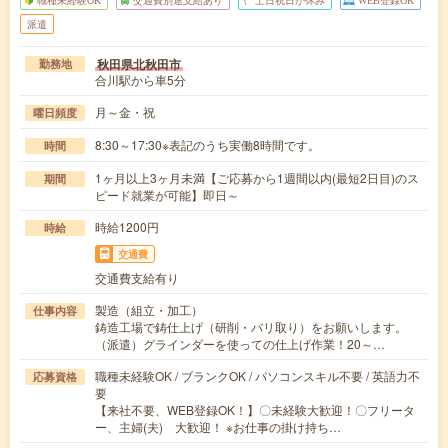
派遣
秋田県北秋田市
勤務地
合川駅から車5分
月～金・祝
曜日頻度
8:30～17:30※表記のうち実働8時間です。
時間
1ヶ月以上3ヶ月未満【ご応募から1週間以内(最短2日目)のス
期間
ピード就業が可能】即日～
時給1200円
時給
交通費
交通費支給有り
製造（組立・加工）
仕事内容
鋳造工場で鋳仕上げ（研削・バリ取り）をお願いします。
（派遣）グラインダーを使っての仕上げ作業！20～…
職種未経験OK / ブランクOK / パソコンスキル不要 / 英語力不
応募資格
要
【来社不要、WEB登録OK！】〇未経験大歓迎！〇フリータ
ー、主婦(夫) 大歓迎！ ※お仕事の掛け持ち…