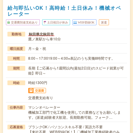
給与即払いOK！高時給！土日休み！機械オペ
レーター
交通費別途支給あり
土日祝日が休み
WEB登録OK
派遣
秋田県北秋田市
勤務地
鷹ノ巣駅から車10分
月～金・祝
曜日頻度
8:00～17:0019:00～4:00※表記のうち実働8時間です。
時間
長期【ご応募から1週間以内(最短2日目)のスピード就業が可
期間
能】即日～
時給1300円
時給
交通費
交通費支給有り
マシンオペレーター
仕事内容
機械加工部門で化工機を使用しての業務などをお願いしま
す。(派遣)経験者大歓迎。長期勤務可能。フォーク…
ブランクOK / パソコンスキル不要 / 英語力不要
応募資格
【来社不要、WEB登録OK！】〇機械加工業務経験者のみ