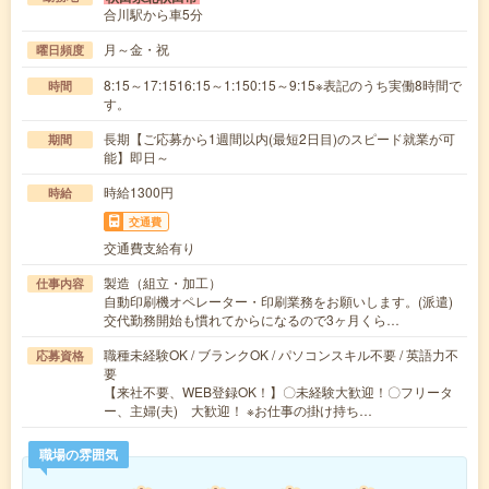
合川駅から車5分
月～金・祝
曜日頻度
8:15～17:1516:15～1:150:15～9:15※表記のうち実働8時間で
時間
す。
長期【ご応募から1週間以内(最短2日目)のスピード就業が可
期間
能】即日～
時給1300円
時給
交通費
交通費支給有り
製造（組立・加工）
仕事内容
自動印刷機オペレーター・印刷業務をお願いします。(派遣)
交代勤務開始も慣れてからになるので3ヶ月くら…
職種未経験OK / ブランクOK / パソコンスキル不要 / 英語力不
応募資格
要
【来社不要、WEB登録OK！】〇未経験大歓迎！〇フリータ
ー、主婦(夫) 大歓迎！ ※お仕事の掛け持ち…
職場の雰囲気