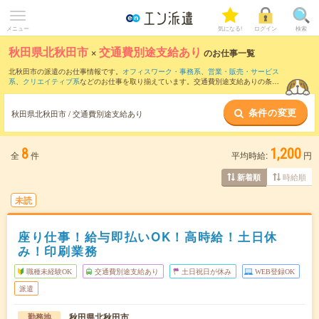
メニュー
気になる!
ログイン
検索
秋田県北秋田市
×
交通費別途支給あり
のお仕事一覧
北秋田市の派遣のお仕事情報です。
オフィスワーク・事務系
、
営業・販売・サービス
系
、
クリエイティブ系
などのお仕事を取り揃えています。交通費別途支給ありの条件
の他に、
職種未経験OK
、
友だちと一緒の応募OK
、
10名以上の大量募集
などのこだわ
り条件も取り揃えています。
条件の変更
秋田県北秋田市 / 交通費別途支給あり
8
1,200
全
件
平均時給:
円
時給順
新着順
未読
座り仕事！給与即払いOK！高時給！土日休
み！印刷業務
職種未経験OK
交通費別途支給あり
土日祝日が休み
WEB登録OK
派遣
秋田県北秋田市
勤務地