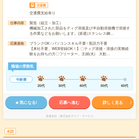
交通費
交通費支給有り
製造（組立・加工）
仕事内容
機械加工された部品をティグ溶接及び半自動溶接機で溶接す
る作業などをお願いします。(派遣)ステンレス鋼…
ブランクOK / パソコンスキル不要 / 英語力不要
応募資格
【来社不要、WEB登録OK！】〇ティグ溶接・溶接の実務経
験をお持ちの方〇フリーター、主婦(夫) 大歓…
職場の雰囲気
年齢層
20代
30代
40代
50代
60代
気になる!
応募へ進む
詳しく見る
派遣会社
株式会社テクノ・サービス
未読