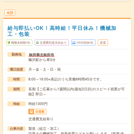
未読
給与即払いOK！高時給！平日休み！機械加
工・包装
職種未経験OK
交通費別途支給あり
WEB登録OK
派遣
秋田県北秋田市
勤務地
糠沢駅から車3分
月～金・土・日・祝
曜日頻度
8:00～16:00※表記のうち実働6時間45分です。
時間
長期【ご応募から1週間以内(最短2日目)のスピード就業が可
期間
能】即日～
時給1300円
時給
交通費
交通費支給有り
製造（組立・加工）
仕事内容
珪藻土の機械加工、包装作業などをお願いします。(派遣)未