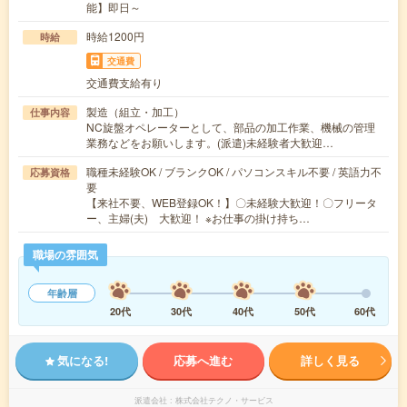
能】即日～
時給1200円
時給
交通費
交通費支給有り
製造（組立・加工）
仕事内容
NC旋盤オペレーターとして、部品の加工作業、機械の管理
業務などをお願いします。(派遣)未経験者大歓迎…
職種未経験OK / ブランクOK / パソコンスキル不要 / 英語力不
応募資格
要
【来社不要、WEB登録OK！】〇未経験大歓迎！〇フリータ
ー、主婦(夫) 大歓迎！ ※お仕事の掛け持ち…
職場の雰囲気
年齢層
20代
30代
40代
50代
60代
気になる!
応募へ進む
詳しく見る
派遣会社
株式会社テクノ・サービス