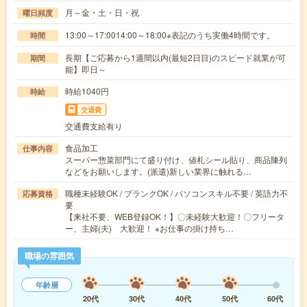
月～金・土・日・祝
曜日頻度
13:00～17:0014:00～18:00※表記のうち実働4時間です。
時間
長期【ご応募から1週間以内(最短2日目)のスピード就業が可
期間
能】即日～
時給1040円
時給
交通費
交通費支給有り
食品加工
仕事内容
スーパー惣菜部門にて盛り付け、値札シール貼り、商品陳列
などをお願いします。(派遣)新しい業界に触れる…
職種未経験OK / ブランクOK / パソコンスキル不要 / 英語力不
応募資格
要
【来社不要、WEB登録OK！】〇未経験大歓迎！〇フリータ
ー、主婦(夫) 大歓迎！ ※お仕事の掛け持ち…
職場の雰囲気
年齢層
20代
30代
40代
50代
60代