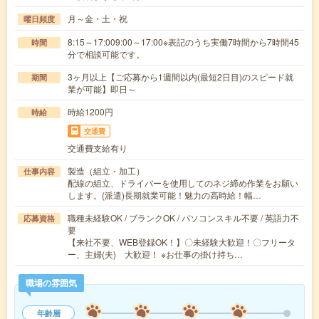
月～金・土・祝
曜日頻度
8:15～17:009:00～17:00※表記のうち実働7時間から7時間45
時間
分で相談可能です。
3ヶ月以上【ご応募から1週間以内(最短2日目)のスピード就
期間
業が可能】即日～
時給1200円
時給
交通費
交通費支給有り
製造（組立・加工）
仕事内容
配線の組立、ドライバーを使用してのネジ締め作業をお願い
します。(派遣)長期就業可能！魅力の高時給！幅…
職種未経験OK / ブランクOK / パソコンスキル不要 / 英語力不
応募資格
要
【来社不要、WEB登録OK！】〇未経験大歓迎！〇フリータ
ー、主婦(夫) 大歓迎！ ※お仕事の掛け持ち…
職場の雰囲気
年齢層