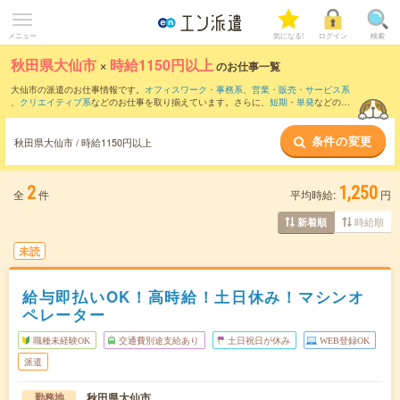
メニュー
気になる!
ログイン
検索
秋田県大仙市
×
時給1150円以上
のお仕事一覧
大仙市の派遣のお仕事情報です。
オフィスワーク・事務系
、
営業・販売・サービス系
、
クリエイティブ系
などのお仕事を取り揃えています。さらに、
短期
・
単発
などの期
間や、
職種未経験OK
などのこだわり条件で絞り込んでいただけます。
条件の変更
秋田県大仙市 / 時給1150円以上
2
1,250
全
件
平均時給:
円
時給順
新着順
未読
給与即払いOK！高時給！土日休み！マシンオ
ペレーター
職種未経験OK
交通費別途支給あり
土日祝日が休み
WEB登録OK
派遣
秋田県大仙市
勤務地