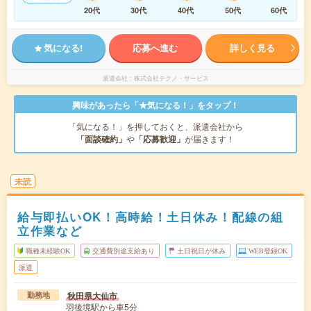
20代
30代
40代
50代
60代
気になる!
応募へ進む
詳しく見る
派遣会社
株式会社テクノ・サービス
興味があったら「★気になる！」をタップ！
「気になる！」を押しておくと、派遣会社から
「面談確約」
や
「応募歓迎」
が届きます！
未読
給与即払いOK！高時給！土日休み！配線の組
立作業など
職種未経験OK
交通費別途支給あり
土日祝日が休み
WEB登録OK
派遣
秋田県大仙市
勤務地
羽後境駅から車5分