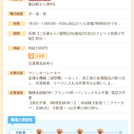
飯詰駅から車9分
月～金・祝
曜日頻度
16:00～1:000:00～9:00※表記のうち実働7時間45分です。
時間
長期【ご応募から1週間以内(最短2日目)のスピード就業が可
期間
能】即日～
時給1300円
時給
交通費
交通費支給有り
マシンオペレーター
仕事内容
金属を機械（成型機）へセット、加工後の金属製品の取り出
し、目視検査、ケースに入れる作業等をお願いしま…
職種未経験OK / ブランクOK / パソコンスキル不要 / 英語力不
応募資格
要
【来社不要、WEB登録OK！】〇未経験大歓迎！〇フリータ
ー、主婦(夫) 大歓迎！ ※お仕事の掛け持ち…
職場の雰囲気
年齢層