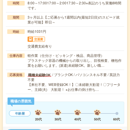
8:00～17:0017:00～2:0017:30～2:30※表記のうち実働8時間
時間
です。
3ヶ月以上【ご応募から1週間以内(最短2日目)のスピード就
期間
業が可能】即日～
時給1031円
時給
交通費
交通費支給有り
軽作業（仕分け・ピッキング・検品、商品管理）
仕事内容
プラスチック容器の機械からの取り出し、目視検査、梱包作
業をお願いします。(派遣)未経験OK。新しい職…
/ ブランクOK / パソコンスキル不要 / 英語力
職種未経験OK
応募資格
不要
【来社不要、WEB登録OK！】〇未経験大歓迎！〇フリータ
ー、主婦(夫) 大歓迎！ ※お仕事の掛け持ち…
職場の雰囲気
年齢層
20代
30代
40代
50代
60代