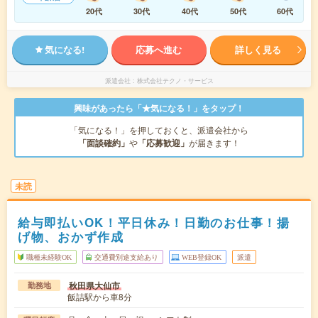
20代
30代
40代
50代
60代
気になる!
応募へ進む
詳しく見る
派遣会社
株式会社テクノ・サービス
興味があったら「★気になる！」をタップ！
「気になる！」を押しておくと、派遣会社から
「面談確約」
や
「応募歓迎」
が届きます！
未読
給与即払いOK！平日休み！日勤のお仕事！揚
げ物、おかず作成
職種未経験OK
交通費別途支給あり
WEB登録OK
派遣
秋田県大仙市
勤務地
飯詰駅から車8分