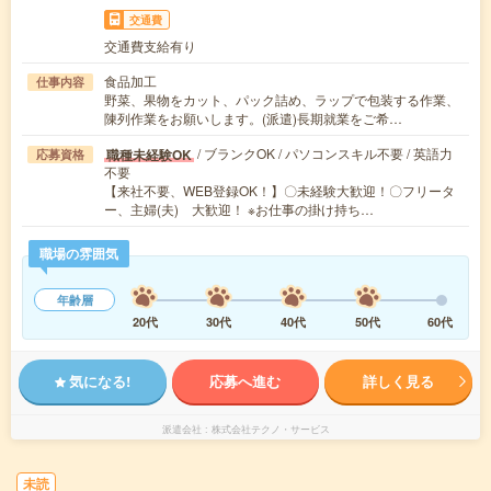
交通費
交通費支給有り
食品加工
仕事内容
野菜、果物をカット、パック詰め、ラップで包装する作業、
陳列作業をお願いします。(派遣)長期就業をご希…
/ ブランクOK / パソコンスキル不要 / 英語力
職種未経験OK
応募資格
不要
【来社不要、WEB登録OK！】〇未経験大歓迎！〇フリータ
ー、主婦(夫) 大歓迎！ ※お仕事の掛け持ち…
職場の雰囲気
年齢層
20代
30代
40代
50代
60代
気になる!
応募へ進む
詳しく見る
派遣会社
株式会社テクノ・サービス
未読