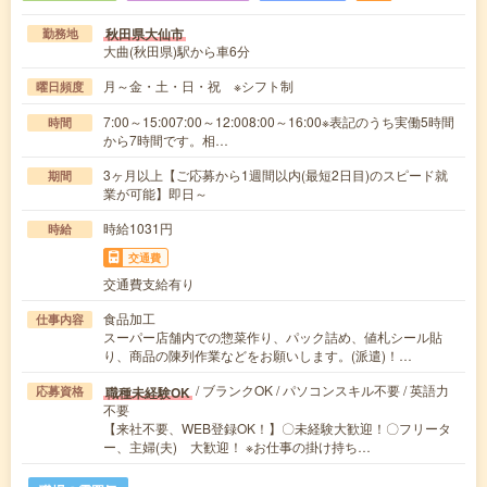
秋田県大仙市
勤務地
大曲(秋田県)駅から車6分
月～金・土・日・祝 ※シフト制
曜日頻度
7:00～15:007:00～12:008:00～16:00※表記のうち実働5時間
時間
から7時間です。相…
3ヶ月以上【ご応募から1週間以内(最短2日目)のスピード就
期間
業が可能】即日～
時給1031円
時給
交通費
交通費支給有り
食品加工
仕事内容
スーパー店舗内での惣菜作り、パック詰め、値札シール貼
り、商品の陳列作業などをお願いします。(派遣)！…
/ ブランクOK / パソコンスキル不要 / 英語力
職種未経験OK
応募資格
不要
【来社不要、WEB登録OK！】〇未経験大歓迎！〇フリータ
ー、主婦(夫) 大歓迎！ ※お仕事の掛け持ち…