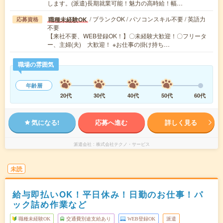
します。(派遣)長期就業可能！魅力の高時給！幅…
/ ブランクOK / パソコンスキル不要 / 英語力
職種未経験OK
応募資格
不要
【来社不要、WEB登録OK！】〇未経験大歓迎！〇フリータ
ー、主婦(夫) 大歓迎！ ※お仕事の掛け持ち…
職場の雰囲気
年齢層
20代
30代
40代
50代
60代
気になる!
応募へ進む
詳しく見る
派遣会社
株式会社テクノ・サービス
未読
給与即払いOK！平日休み！日勤のお仕事！パ
ック詰め作業など
職種未経験OK
交通費別途支給あり
WEB登録OK
派遣