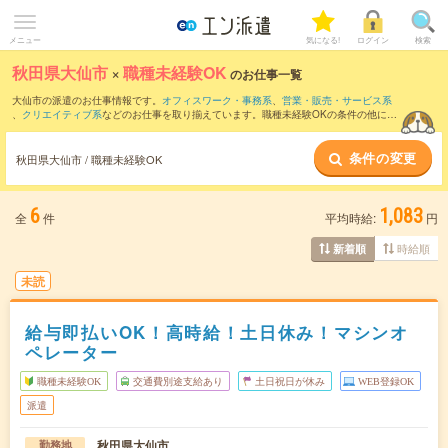
メニュー
気になる!
ログイン
検索
秋田県大仙市
×
職種未経験OK
のお仕事一覧
大仙市の派遣のお仕事情報です。
オフィスワーク・事務系
、
営業・販売・サービス系
、
クリエイティブ系
などのお仕事を取り揃えています。職種未経験OKの条件の他に、
交通費別途支給あり
、
友だちと一緒の応募OK
、
10名以上の大量募集
などのこだわり
条件も取り揃えています。
条件の変更
秋田県大仙市 / 職種未経験OK
6
1,083
全
件
平均時給:
円
時給順
新着順
未読
給与即払いOK！高時給！土日休み！マシンオ
ペレーター
職種未経験OK
交通費別途支給あり
土日祝日が休み
WEB登録OK
派遣
秋田県大仙市
勤務地