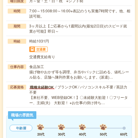
月～金・土・日・祝 ※シフト制
曜日頻度
7:00～15:008:00～16:00※表記のうち実働7時間です。他、相
時間
談可能。
3ヶ月以上【ご応募から1週間以内(最短2日目)のスピード就
期間
業が可能】即日～
時給1031円
時給
交通費
交通費支給有り
食品加工
仕事内容
揚げ物やおかず等を調理、弁当やパックに詰める、値札シー
ル貼る、店舗へ陳列作業をお願いします。(派遣)…
/ ブランクOK / パソコンスキル不要 / 英語力
職種未経験OK
応募資格
不要
【来社不要、WEB登録OK！】〇未経験大歓迎！〇フリータ
ー、主婦(夫) 大歓迎！ ※お仕事の掛け持ち…
職場の雰囲気
年齢層
20代
30代
40代
50代
60代