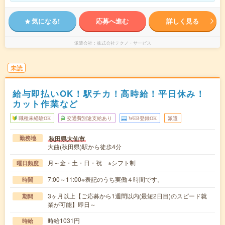
気になる!
応募へ進む
詳しく見る
派遣会社
株式会社テクノ・サービス
未読
給与即払いOK！駅チカ！高時給！平日休み！
カット作業など
職種未経験OK
交通費別途支給あり
WEB登録OK
派遣
秋田県大仙市
勤務地
大曲(秋田県)駅から徒歩4分
月～金・土・日・祝 ※シフト制
曜日頻度
7:00～11:00※表記のうち実働４時間です。
時間
3ヶ月以上【ご応募から1週間以内(最短2日目)のスピード就
期間
業が可能】即日～
時給1031円
時給