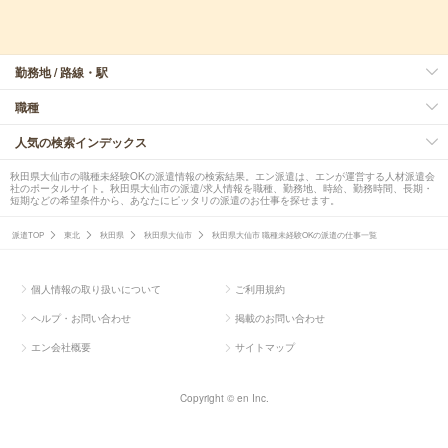
勤務地 / 路線・駅
職種
人気の検索インデックス
秋田県大仙市の職種未経験OKの派遣情報の検索結果。エン派遣は、エンが運営する人材派遣会
社のポータルサイト。秋田県大仙市の派遣/求人情報を職種、勤務地、時給、勤務時間、長期・
短期などの希望条件から、あなたにピッタリの派遣のお仕事を探せます。
派遣TOP
東北
秋田県
秋田県大仙市
秋田県大仙市 職種未経験OKの派遣の仕事一覧
個人情報の取り扱いについて
ご利用規約
ヘルプ・お問い合わせ
掲載のお問い合わせ
エン会社概要
サイトマップ
Copyright © en Inc.