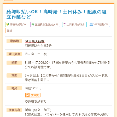
給与即払いOK！高時給！土日休み！配線の組
立作業など
職種未経験OK
交通費別途支給あり
土日祝日が休み
WEB登録OK
派遣
秋田県大仙市
勤務地
羽後境駅から車5分
月～金・土・祝
曜日頻度
8:15～17:009:00～17:00※表記のうち実働7時間から7時間45
時間
分で相談可能です。
3ヶ月以上【ご応募から1週間以内(最短2日目)のスピード就
期間
業が可能】即日～
時給1200円
時給
交通費
交通費支給有り
製造（組立・加工）
仕事内容
配線の組立、ドライバーを使用してのネジ締め作業をお願い