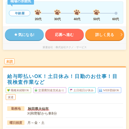
職場の雰囲気
年齢層
20代
30代
40代
50代
60代
気になる!
応募へ進む
詳しく見る
派遣会社
株式会社テクノ・サービス
未読
給与即払いOK！土日休み！日勤のお仕事！目
視検査作業など
職種未経験OK
交通費別途支給あり
土日祝日が休み
WEB登録OK
派遣
秋田県大仙市
勤務地
刈和野駅から車8分
月～金・土
曜日頻度