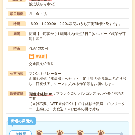
飯詰駅から車9分
月～金・祝
曜日頻度
16:00～1:000:00～9:00※表記のうち実働7時間45分です。
時間
長期【ご応募から1週間以内(最短2日目)のスピード就業が可
期間
能】即日～
時給1300円
時給
交通費
交通費支給有り
マシンオペレーター
仕事内容
金属を機械（成型機）へセット、加工後の金属製品の取り出
し、目視検査、ケースに入れる作業等をお願いしま…
/ ブランクOK / パソコンスキル不要 / 英語力
職種未経験OK
応募資格
不要
【来社不要、WEB登録OK！】〇未経験大歓迎！〇フリータ
ー、主婦(夫) 大歓迎！ ※お仕事の掛け持ち…
職場の雰囲気
年齢層