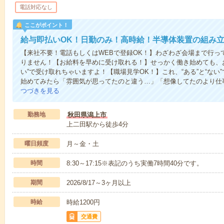
電話対応なし
ここがポイント！
給与即払いOK！日勤のみ！高時給！半導体装置の組み
【来社不要！電話もしくはWEBで登録OK！】わざわざ会場まで行っ
りません！【お給料を早めに受け取れる！】せっかく働き始めても、
い”で受け取れちゃいますよ！【職場見学OK！】これ、“ある”と“な
始めてみたら「雰囲気が思ってたのと違う…」「想像してたのより仕
つづきを見る
勤務地
秋田県潟上市
上二田駅から徒歩4分
曜日頻度
月～金・土
時間
8:30～17:15※表記のうち実働7時間40分です。
期間
2026/8/17～3ヶ月以上
時給
時給1200円
交通費