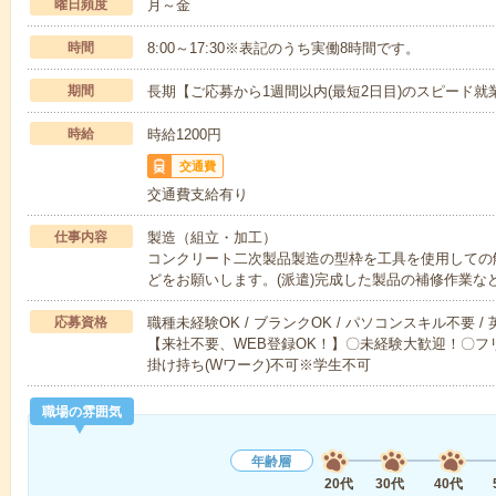
曜日頻度
月～金
時間
8:00～17:30※表記のうち実働8時間です。
期間
長期【ご応募から1週間以内(最短2日目)のスピード就
時給
時給1200円
交通費
交通費支給有り
仕事内容
製造（組立・加工）
コンクリート二次製品製造の型枠を工具を使用しての
どをお願いします。(派遣)完成した製品の補修作業な
応募資格
職種未経験OK / ブランクOK / パソコンスキル不要 /
【来社不要、WEB登録OK！】〇未経験大歓迎！〇フリ
掛け持ち(Wワーク)不可※学生不可
職場の雰囲気
年齢層
20代
30代
40代