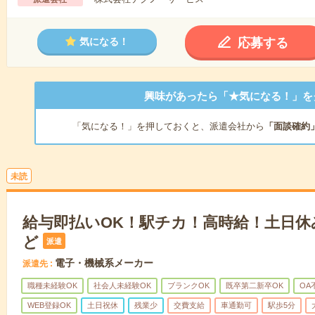
応募する
気になる！
興味があったら「★気になる！」を
「気になる！」を押しておくと、派遣会社から
「面談確約
未読
給与即払いOK！駅チカ！高時給！土日休
ど
派遣
電子・機械系メーカー
派遣先
職種未経験OK
社会人未経験OK
ブランクOK
既卒第二新卒OK
OA
WEB登録OK
土日祝休
残業少
交費支給
車通勤可
駅歩5分