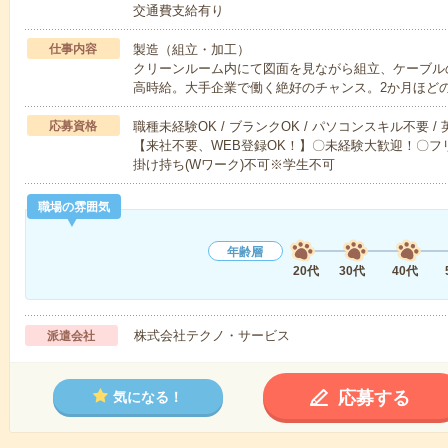
交通費支給有り
仕事内容
製造（組立・加工）
クリーンルーム内にて図面を見ながら組立、ケーブルの
高時給。大手企業で働く絶好のチャンス。2か月ほど
応募資格
職種未経験OK / ブランクOK / パソコンスキル不要 /
【来社不要、WEB登録OK！】〇未経験大歓迎！〇フリ
掛け持ち(Wワーク)不可※学生不可
職場の雰囲気
年齢層
20代
30代
40代
株式会社テクノ・サービス
派遣会社
応募する
気になる！