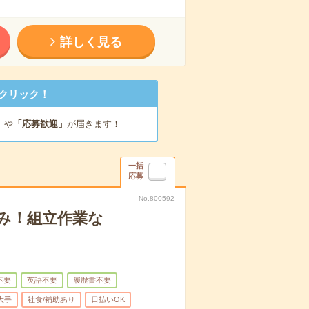
詳しく見る
クリック！
」
や
「応募歓迎」
が届きます！
一括
応募
No.800592
み！組立作業な
不要
英語不要
履歴書不要
大手
社食/補助あり
日払いOK