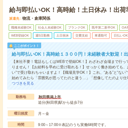
給与即払いOK！高時給！土日休み！出荷
物流・倉庫関係
派遣先
職種未経験OK
社会人未経験OK
ブランクOK
既卒第二新卒OK
OA
WEB登録OK
週5日勤務
土日祝休
交費支給
車通勤可
日払いOK
ここがポイント！
給与即払いOK！高時給１３００円！未経験者大歓迎！
【来社不要！電話もしくはWEBで登録OK！】わざわざ会場まで行っ
りません！【お給料を早めに受け取れる！】せっかく働き始めても、
い”で受け取れちゃいますよ！【職場見学OK！】これ、“ある”と“な
始めてみたら「雰囲気が思ってたのと違う…」「想像してたのより仕
つづきを見る
勤務地
秋田県潟上市
追分(秋田県)駅から徒歩7分
曜日頻度
月～金
時間
9:00～17:00※表記のうち実働6時間です。