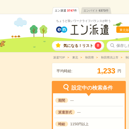
エン派遣
3747
件
エンバイト
6373
件
ちょうど良いワークライフバランスが叶う
東北版
気になる！リスト
0
保存し
派遣TOP
東北
秋田県
秋田県潟上市
秋
,
1
2
3
3
平均時給:
円
設定中の検索条件
期間
---
派遣形式
---
時給
1150円以上