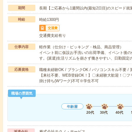
期間
長期【ご応募から1週間以内(最短2日目)のスピード就
時給
時給1300円
交通費
交通費支給有り
仕事内容
軽作業（仕分け・ピッキング・検品、商品管理）
イベント前に仮設お手洗いの出荷準備、イベント後の
す。(派遣)生活リズムを崩さず働きやすい、日勤固定
応募資格
職種未経験OK / ブランクOK / パソコンスキル不要 /
【来社不要、WEB登録OK！】〇未経験大歓迎！〇フリ
掛け持ち(Wワーク)不可※学生不可
職場の雰囲気
年齢層
20代
30代
40代
株式会社テクノ・サービス
派遣会社