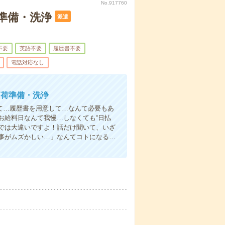
No.917760
準備・洗浄
派遣
不要
英語不要
履歴書不要
電話対応なし
出荷準備・洗浄
て…履歴書を用意して…なんて必要もあ
お給料日なんて我慢…しなくても“日払
い”では大違いですよ！話だけ聞いて、いざ
事がムズかしい…」なんてコトになる…