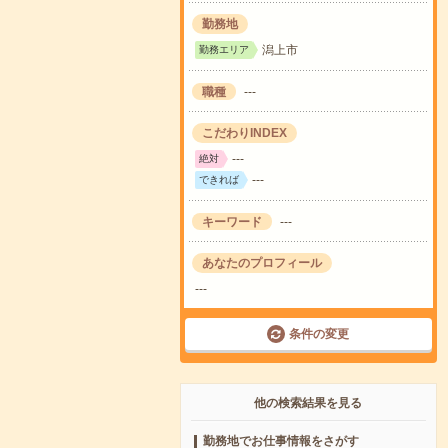
勤務地
潟上市
勤務エリア
職種
---
こだわりINDEX
---
絶対
---
できれば
キーワード
---
あなたのプロフィール
---
条件の変更
他の検索結果を見る
勤務地でお仕事情報をさがす