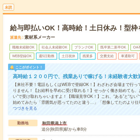
未読
給与即払いOK！高時給！土日休み！型枠
素材系メーカー
派遣先
職種未経験OK
社会人未経験OK
ブランクOK
既卒第二新卒OK
OA
WEB登録OK
週5日勤務
土日祝休
残業多
交費支給
車通勤可
ここがポイント！
高時給１２００円で、残業ありで稼げる！未経験者大歓
【来社不要！電話もしくはWEBで登録OK！】わざわざ会場まで行っ
りません！【お給料を早めに受け取れる！】せっかく働き始めても、
い”で受け取れちゃいますよ！【職場見学OK！】これ、“ある”と“な
始めてみたら「雰囲気が思ってたのと違う…」「想像してたのより仕
つづきを見る
勤務地
秋田県潟上市
追分(秋田県)駅から車8分