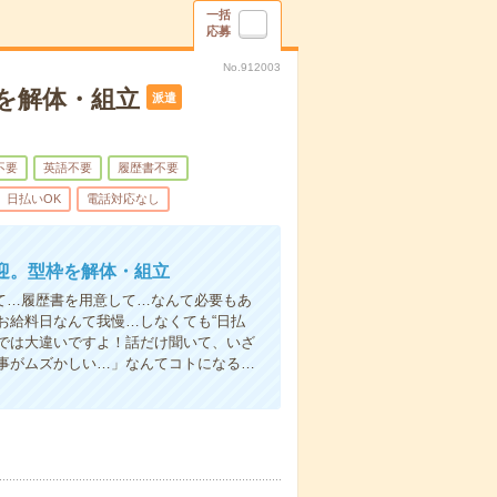
一括
応募
No.912003
を解体・組立
派遣
不要
英語不要
履歴書不要
日払いOK
電話対応なし
迎。型枠を解体・組立
て…履歴書を用意して…なんて必要もあ
お給料日なんて我慢…しなくても“日払
い”では大違いですよ！話だけ聞いて、いざ
事がムズかしい…」なんてコトになる…