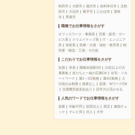
秋田市
大館市
能代市
由利本荘市
北秋
田市
大仙市
横手市
にかほ市
鹿角
市
男鹿市
職種でお仕事情報をさがす
オフィスワーク・事務系
営業・販売・サー
ビス系
クリエイティブ系
IT・エンジニア
系
技術系
医療・介護・福祉・教育系
軽
作業・物流・工場・その他
こだわりでお仕事情報をさがす
短期
単発
職種未経験OK
10名以上の大
量募集
友だちと一緒の応募OK
在宅・リモ
ートワーク
週2～3日勤務
週4日勤務
土
日祝のみ勤務
残業なし
副業・WワークOK
交通費別途支給あり
語学力が活かせる
人気のワードでお仕事情報をさがす
急募
年齢不問
財団法人
英語
書類チェ
ック
テレビ局
封入
大学