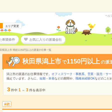
ヘル
エリア変更
た希望条件
お気に入りの派遣会社
田県潟上市 時給1150円以上の派遣の仕事一覧
秋田県潟上市
1150円以上
で
の派
潟上市の派遣のお仕事情報です。
オフィスワーク・事務系
、
営業・販売・サー
揃えています。さらに、
短期
・
単発
などの期間や、
職種未経験OK
などのこだ
3
1
3
件中
～
件を表示中
未読