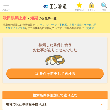
メニュー
気になる!
ログイン
検索
秋田県潟上市
×
短期
のお仕事一覧
潟上市の派遣のお仕事情報です。
オフィスワーク・事務系
、
営業・販売・サービス系
、
クリエイティブ系
などのお仕事を取り揃えています。短期の条件の他に、
交通費別
途支給あり
、
職種未経験OK
、
友だちと一緒の応募OK
などでもお探し頂けます。
検索した条件に合う
お仕事がありませんでした
条件を変更して再検索
検索条件を追加して絞り込む
職種
でお仕事情報を絞り込む