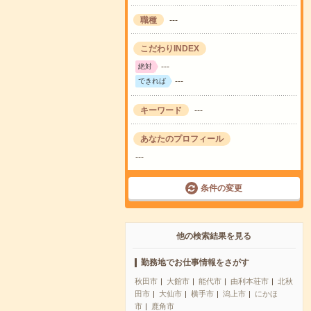
職種
---
こだわりINDEX
---
絶対
---
できれば
キーワード
---
あなたのプロフィール
---
条件の変更
他の検索結果を見る
勤務地でお仕事情報をさがす
秋田市
大館市
能代市
由利本荘市
北秋
田市
大仙市
横手市
潟上市
にかほ
市
鹿角市