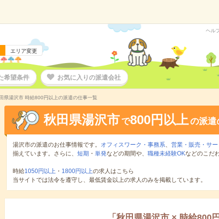
ヘル
エリア変更
た希望条件
お気に入りの派遣会社
田県湯沢市 時給800円以上の派遣の仕事一覧
秋田県湯沢市
800円以上
で
の派遣
湯沢市の派遣のお仕事情報です。
オフィスワーク・事務系
、
営業・販売・サー
揃えています。さらに、
短期
・
単発
などの期間や、
職種未経験OK
などのこだ
時給
1050円以上
・
1800円以上
の求人はこちら
当サイトでは法令を遵守し、最低賃金以上の求人のみを掲載しています。
「
秋田県湯沢市
×
時給800