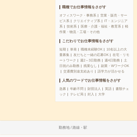
職種でお仕事情報をさがす
オフィスワーク・事務系
営業・販売・サー
ビス系
クリエイティブ系
IT・エンジニア
系
技術系
医療・介護・福祉・教育系
軽
作業・物流・工場・その他
こだわりでお仕事情報をさがす
短期
単発
職種未経験OK
10名以上の大
量募集
友だちと一緒の応募OK
在宅・リモ
ートワーク
週2～3日勤務
週4日勤務
土
日祝のみ勤務
残業なし
副業・WワークOK
交通費別途支給あり
語学力が活かせる
人気のワードでお仕事情報をさがす
急募
年齢不問
財団法人
英語
書類チェ
ック
テレビ局
封入
大学
勤務地 / 路線・駅