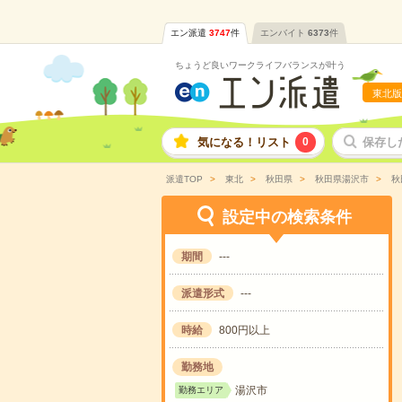
エン派遣
3747
件
エンバイト
6373
件
ちょうど良いワークライフバランスが叶う
東北版
気になる！リスト
0
保存し
派遣TOP
東北
秋田県
秋田県湯沢市
秋
設定中の検索条件
期間
---
派遣形式
---
時給
800円以上
勤務地
湯沢市
勤務エリア