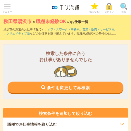
メニュー
気になる!
ログイン
検索
秋田県湯沢市
×
職種未経験OK
のお仕事一覧
湯沢市の派遣のお仕事情報です。
オフィスワーク・事務系
、
営業・販売・サービス系
、
クリエイティブ系
などのお仕事を取り揃えています。職種未経験OKの条件の他に、
交通費別途支給あり
、
友だちと一緒の応募OK
、
10名以上の大量募集
などのこだわり
条件も取り揃えています。
検索した条件に合う
お仕事がありませんでした
条件を変更して再検索
検索条件を追加して絞り込む
職種
でお仕事情報を絞り込む