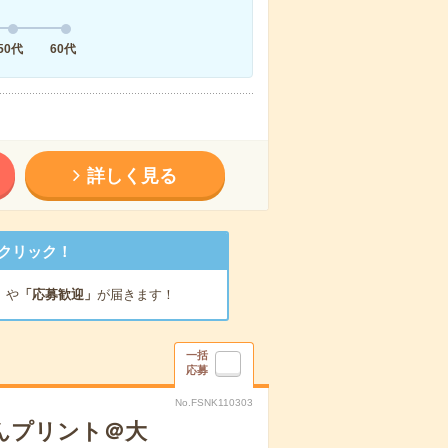
50代
60代
詳しく見る
クリック！
」
や
「応募歓迎」
が届きます！
一括
応募
No.FSNK110303
んプリント＠大