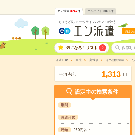
エン派遣
3747
件
エンバイト
6373
件
ちょうど良いワークライフバランスが叶う
東北版
気になる！リスト
0
保存し
派遣TOP
東北
宮城県
その他宮城県
そ
,
1
3
1
3
平均時給:
円
設定中の検索条件
期間
---
派遣形式
---
時給
950円以上