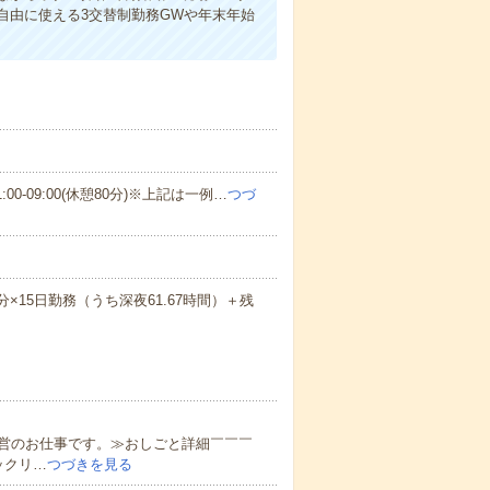
自由に使える3交替制勤務GWや年末年始
(3)21:00-09:00(休憩80分)※上記は一例…
つづ
40分×15日勤務（うち深夜61.67時間）＋残
営のお仕事です。≫おしごと詳細￣￣￣
ックリ…
つづきを見る