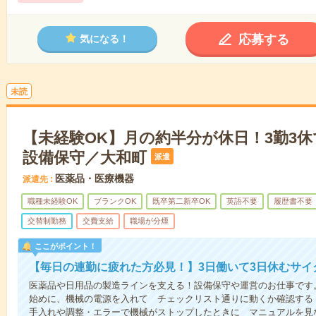
応募する
気になる！
未読
【未経験OK】月の約半分が休日！3勤3
設備保守／大和町
派遣
医薬品・医療機器
派遣先
職種未経験OK
ブランクOK
既卒第二新卒OK
英語不要
履歴書不要
交替制勤務
交費支給
職場が分煙
ここがポイント！
【毎日の連勤に疲れた方必見！】3日働いて3日休むサイ
医薬品や日用品の製造ラインを支える！設備保守や運営のお仕事です
始めに、機械の電源を入れて チェックリスト通りに動くか確認する
手入れや調整・エラーで機械がストップしたときに マニュアルを見