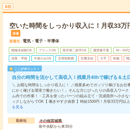
未読
空いた時間をしっかり収入に！月収33万
派遣
電気・電子・半導体
派遣先
職種未経験OK
ブランクOK
既卒第二新卒OK
履歴書不要
40～50
深夜・早朝
午後のみOK
交替制勤務
交費支給
大手
制服
職
ここがポイント！
自分の時間を活かして高収入！残業月40hで稼げる＆土
＼ お暇な時間をしっかり収入に！ ／残業多めでガッツリ稼げるお仕
にかく稼げる環境で働きたい！」そんな方にぴったりの高収入ワーク！
ム内での作業！・工具を使ったパーツの組み立て・完成箇所へ小さな
ックしながらでOK【 働きやすさ抜群 】時給1500円！月収33万円以
を見る
勤務地
その他宮城県
泉中央駅から車30分