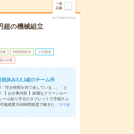
一括
応募
No.FSNK110310
円超の機械組立
代活躍
WEB登録OK
土日祝休
場が分煙
日祝休み3人1組のチーム作
事「空き時間を持て余している…」「と
【 お仕事内容 】綺麗なクリーンルー
シール貼り手元のタブレットで手順チェ
上可能残業月40時間程度で稼ぎた…
つづき