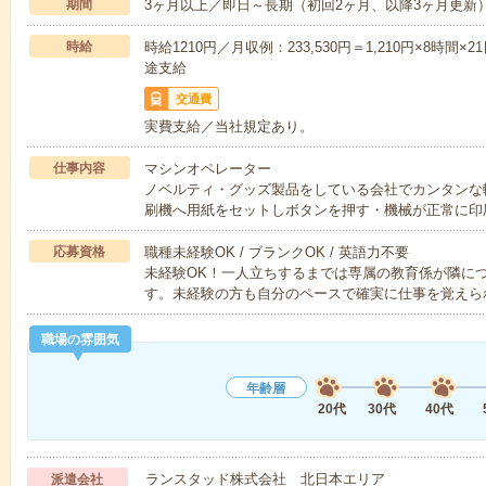
期間
3ヶ月以上／即日～長期（初回2ヶ月、以降3ヶ月更新
時給
時給1210円／月収例：233,530円＝1,210円×8時
途支給
交通費
実費支給／当社規定あり。
仕事内容
マシンオペレーター
ノベルティ・グッズ製品をしている会社でカンタンな
刷機へ用紙をセットしボタンを押す・機械が正常に印
応募資格
職種未経験OK / ブランクOK / 英語力不要
未経験OK！一人立ちするまでは専属の教育係が隣に
す。未経験の方も自分のペースで確実に仕事を覚えら
職場の雰囲気
年齢層
20代
30代
40代
ランスタッド株式会社 北日本エリア
派遣会社