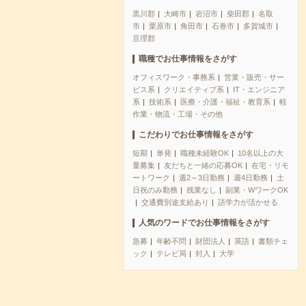
黒川郡
大崎市
岩沼市
柴田郡
名取
市
栗原市
角田市
石巻市
多賀城市
亘理郡
職種でお仕事情報をさがす
オフィスワーク・事務系
営業・販売・サー
ビス系
クリエイティブ系
IT・エンジニア
系
技術系
医療・介護・福祉・教育系
軽
作業・物流・工場・その他
こだわりでお仕事情報をさがす
短期
単発
職種未経験OK
10名以上の大
量募集
友だちと一緒の応募OK
在宅・リモ
ートワーク
週2～3日勤務
週4日勤務
土
日祝のみ勤務
残業なし
副業・WワークOK
交通費別途支給あり
語学力が活かせる
人気のワードでお仕事情報をさがす
急募
年齢不問
財団法人
英語
書類チェ
ック
テレビ局
封入
大学