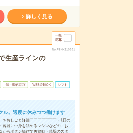
詳しく見る
一括
応募
No.FSNK110291
休で生産ラインの
40～50代活躍
WEB登録OK
シフト
クル。適度に休みつつ働けます
。≫おしごと詳細￣￣￣￣￣￣￣・1日の
・容器に中身を詰めるマシンなどの お
ながらボタン操作で再始動・現場のスタ