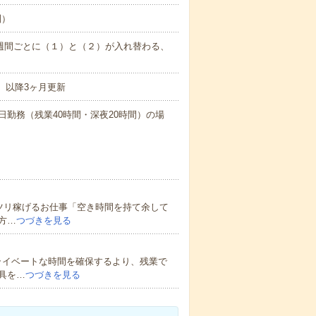
制）
(休憩45分)※2週間ごとに（１）と（２）が入れ替わる、
、以降3ヶ月更新
×21日勤務（残業40時間・深夜20時間）の場
ツリ稼げるお仕事「空き時間を持て余して
方…
つづきを見る
ライベートな時間を確保するより、残業で
具を…
つづきを見る