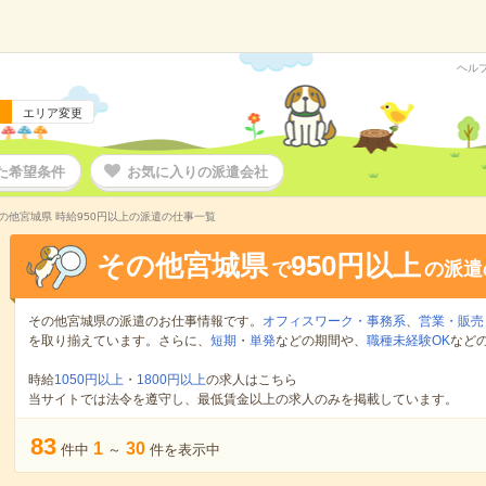
ヘル
エリア変更
た希望条件
お気に入りの派遣会社
の他宮城県 時給950円以上の派遣の仕事一覧
その他宮城県
950円以上
で
の派遣
その他宮城県の派遣のお仕事情報です。
オフィスワーク・事務系
、
営業・販売
を取り揃えています。さらに、
短期
・
単発
などの期間や、
職種未経験OK
など
時給
1050円以上
・
1800円以上
の求人はこちら
当サイトでは法令を遵守し、最低賃金以上の求人のみを掲載しています。
83
1
30
件中
～
件を表示中