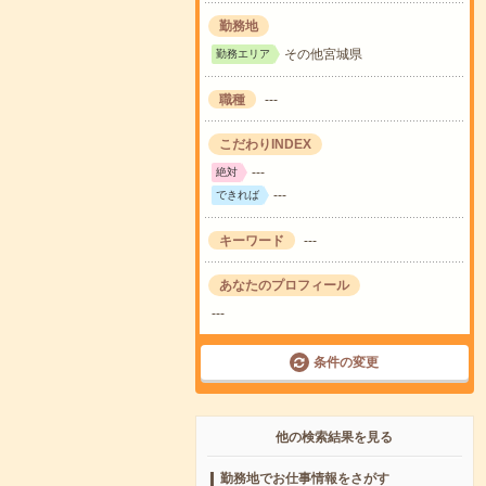
勤務地
その他宮城県
勤務エリア
職種
---
こだわりINDEX
---
絶対
---
できれば
キーワード
---
あなたのプロフィール
---
条件の変更
他の検索結果を見る
勤務地でお仕事情報をさがす