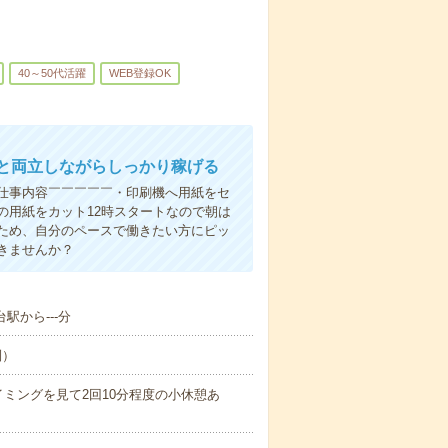
40～50代活躍
WEB登録OK
と両立しながらしっかり稼げる
仕事内容￣￣￣￣￣・印刷機へ用紙をセ
の用紙をカット12時スタートなので朝は
ため、自分のペースで働きたい方にピッ
きませんか？
駅から---分
制）
作業のタイミングを見て2回10分程度の小休憩あ