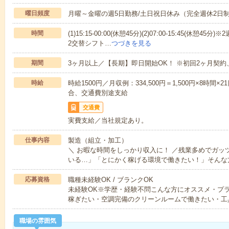
曜日頻度
月曜～金曜の週5日勤務/土日祝日休み（完全週休2日
時間
(1)15:15-00:00(休憩45分)(2)07:00-15:45
2交替シフト…
つづきを見る
期間
3ヶ月以上／【長期】即日開始OK！ ※初回2ヶ月契約
時給
時給1500円／月収例：334,500円＝1,500円×8時間
合、交通費別途支給
交通費
実費支給／当社規定あり。
仕事内容
製造（組立・加工）
＼ お暇な時間をしっかり収入に！ ／残業多めでガッ
いる…」「とにかく稼げる環境で働きたい！」そんな
応募資格
職種未経験OK / ブランクOK
未経験OK※学歴・経験不問こんな方にオススメ・プ
稼ぎたい・空調完備のクリーンルームで働きたい・工
職場の雰囲気