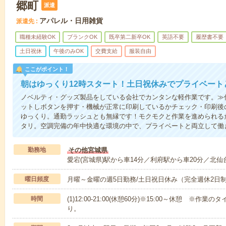
郷町
派遣
アパレル・日用雑貨
派遣先
職種未経験OK
ブランクOK
既卒第二新卒OK
英語不要
履歴書不要
土日祝休
午後のみOK
交費支給
服装自由
ここがポイント！
朝はゆっくり12時スタート！土日祝休みでプライベート
ノベルティ・グッズ製品をしている会社でカンタンな軽作業です。≫
ットしボタンを押す・機械が正常に印刷しているかチェック・印刷後
ゆっくり。通勤ラッシュとも無縁です！モクモクと作業を進められる
タリ。空調完備の年中快適な環境の中で、プライベートと両立して働
勤務地
その他宮城県
愛宕(宮城県)駅から車14分／利府駅から車20分／北仙台
曜日頻度
月曜～金曜の週5日勤務/土日祝日休み（完全週休2日
時間
(1)12:00-21:00(休憩60分)※15:00～休憩 ※
り。