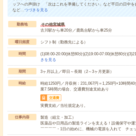
ッフへの声掛け 「次はこれを準備してください」など平日の日中を
など…
つづきを見る
勤務地
その他宮城県
古川駅から車20分／鹿島台駅から車25分
曜日頻度
シフト制（勤務先による）
時間
(1)08:00-20:00(休憩80分)(2)19:00-07:00(休憩80分)
きを見る
期間
3ヶ月以上／即日～長期（2～3ヶ月更新）
時給
時給1250円／月収例：231,067円＝1,250円×10時間
業7.5時間の場合、交通費別途支給あり
交通費
実費支給／当社規定あり。
仕事内容
製造（組立・加工）
医薬品や日用品の製造ラインを支える！設備保守や運
￣￣￣￣・1日の始めに、機械の電源を入れて チェ