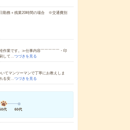
）
間×21日勤務＋残業20時間の場合 ※交通費別
軽作業です。≫仕事内容￣￣￣￣￣・印
刷して…
つづきを見る
ついてマンツーマンで丁寧にお教えしま
れる安…
つづきを見る
50代
60代